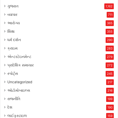
ગુજરાત
1,162
વ્યાપાર
711
આરોગ્ય
365
શિક્ષા
355
ધર્મ દર્શન
290
ક્રાઇમ
283
એન્ટરટેઇનમેન્ટ
279
પ્રાદેશિક સમાચાર
272
સ્પોર્ટ્સ
245
Uncategorized
217
ઓટોમોબાઇલ્સ
216
રાજનીતિ
199
દેશ
190
લાઈફસ્ટાઇલ
159