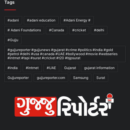
Tags
#adani
#adani education
#Adani Energy #
# Adani Foundations
#Canada
#cricket
#delhi
#Gujju
#gujjureporter #gujjunews #gujarat #crime #politics #india #gold
#petrol #delhi #usa #canada #UAE #bollywood #movie #webseries
#intrnet #tapi #surat #cricket #t20 #bjpsurat
#india
#intrnet
#UAE
Gujarat
gujarat information
Gujjureporter
gujjureporter.com
Samsung
Surat