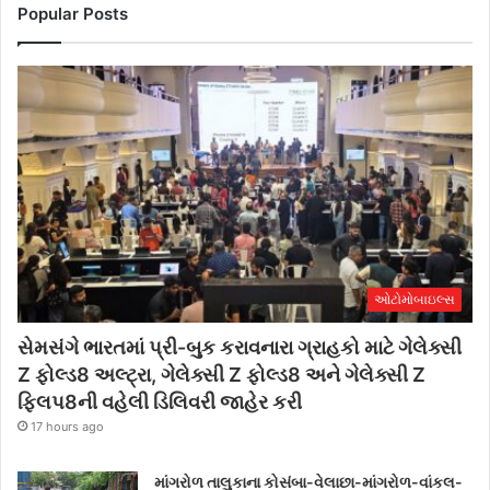
Popular Posts
ઓટોમોબાઇલ્સ
સેમસંગે ભારતમાં પ્રી-બુક કરાવનારા ગ્રાહકો માટે ગેલેક્સી
Z ફોલ્ડ8 અલ્ટ્રા, ગેલેક્સી Z ફોલ્ડ8 અને ગેલેક્સી Z
ફ્લિપ8ની વહેલી ડિલિવરી જાહેર કરી
17 hours ago
માંગરોળ તાલુકાના કોસંબા-વેલાછા-માંગરોળ-વાંકલ-