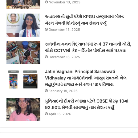
November 10, 2023
અવાખલની યુર્વા પટેલે KPGU વરણામામાં ગોલ્ડ
મેડલ મેળવી શિનોરનું નામ રોશન કર્યું
December 13, 2025
સાધલીના મનન વિદ્યાલયમાં રૂ.4.37 લાખની ચોરી,
ચોરો CCTVમાં કેદ – શિનોર પોલીસ સામે પડકાર
December 16, 2025
Jatin Vaghani Principal Saraswati
Vidhyalay ના માર્ગદર્શનથી આયુષ રાવતનો ખેલ
મહાકુંભમાં રાજ્ય સ્તરે રજત પદક વિજય
February 19, 2026
પુનિયાદની દીકરી ન્યાશા પટેલે CBSE ધોરણ 10માં
92.60% મેળવી સમાજનું નામ રોશન કર્યું
April 16, 2026