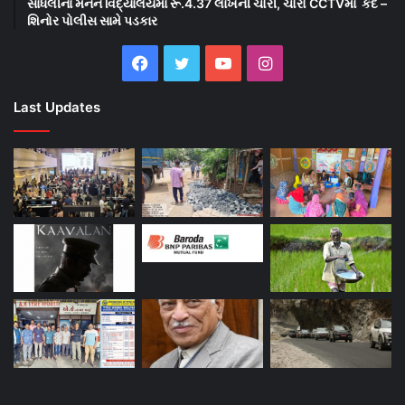
સાધલીના મનન વિદ્યાલયમાં રૂ.4.37 લાખની ચોરી, ચોરો CCTVમાં કેદ –
શિનોર પોલીસ સામે પડકાર
Facebook
Twitter
YouTube
Instagram
Last Updates