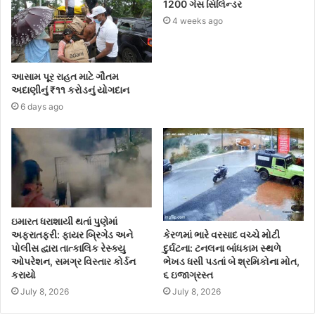
1200 ગેસ સિલિન્ડર
4 weeks ago
આસામ પૂર રાહત માટે ગૌતમ
અદાણીનું ₹૧૧ કરોડનું યોગદાન
6 days ago
ઇમારત ધરાશાયી થતાં પુણેમાં
કેરળમાં ભારે વરસાદ વચ્ચે મોટી
અફરાતફરી: ફાયર બ્રિગેડ અને
દુર્ઘટના: ટનલના બાંધકામ સ્થળે
પોલીસ દ્વારા તાત્કાલિક રેસ્ક્યુ
ભેખડ ધસી પડતાં બે શ્રમિકોના મોત,
ઓપરેશન, સમગ્ર વિસ્તાર કોર્ડન
૬ ઇજાગ્રસ્ત
કરાયો
July 8, 2026
July 8, 2026