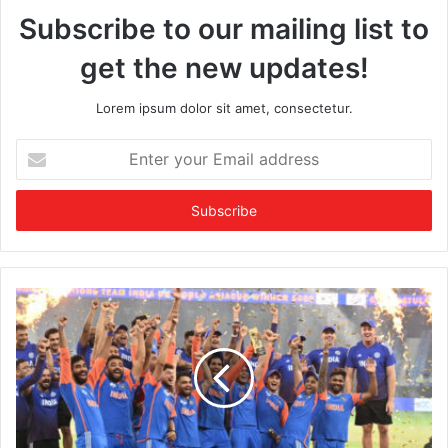
Subscribe to our mailing list to
get the new updates!
Lorem ipsum dolor sit amet, consectetur.
E
n
t
e
r
y
o
u
r
E
m
a
i
l
a