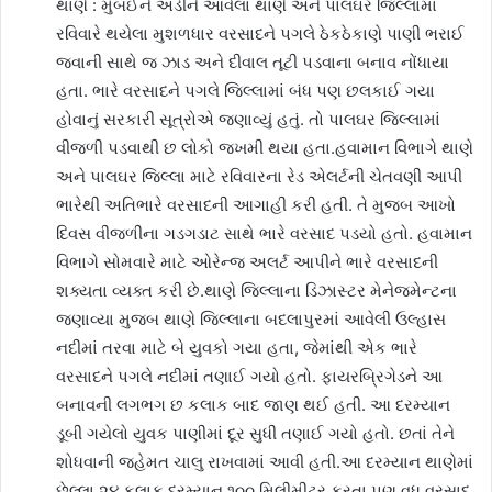
થાણે : મુંબઈને અડીને આવેલા થાણે અને પાલઘર જિલ્લામાં
રવિવારે થયેલા મુશળધાર વરસાદને પગલે ઠેકઠેકાણે પાણી ભરાઈ
જવાની સાથે જ ઝાડ અને દીવાલ તૂટી પડવાના બનાવ નોંધાયા
હતા. ભારે વરસાદને પગલે જિલ્લામાં બંધ પણ છલકાઈ ગયા
હોવાનું સરકારી સૂત્રોએ જણાવ્યું હતું. તો પાલઘર જિલ્લામાં
વીજળી પડવાથી છ લોકો જખમી થયા હતા.હવામાન વિભાગે થાણે
અને પાલઘર જિલ્લા માટે રવિવારના રેડ એલર્ટની ચેતવણી આપી
ભારેથી અતિભારે વરસાદની આગાહી કરી હતી. તે મુજબ આખો
દિવસ વીજળીના ગડગડાટ સાથે ભારે વરસાદ પડયો હતો. હવામાન
વિભાગે સોમવારે માટે ઓરેન્જ અલર્ટ આપીને ભારે વરસાદની
શક્યતા વ્યક્ત કરી છે.થાણે જિલ્લાના ડિઝાસ્ટર મેનેજમેન્ટના
જણાવ્યા મુજબ થાણે જિલ્લાના બદલાપુરમાં આવેલી ઉલ્હાસ
નદીમાં તરવા માટે બે યુવકો ગયા હતા, જેમાંથી એક ભારે
વરસાદને પગલે નદીમાં તણાઈ ગયો હતો. ફાયરબ્રિગેડને આ
બનાવની લગભગ છ કલાક બાદ જાણ થઈ હતી. આ દરમ્યાન
ડૂબી ગયેલો યુવક પાણીમાં દૂર સુધી તણાઈ ગયો હતો. છતાં તેને
શોધવાની જહેમત ચાલુ રાખવામાં આવી હતી.આ દરમ્યાન થાણેમાં
છેલ્લા ૨૪ કલાક દરમ્યાન ૧૦૦ મિલીમીટર કરતા પણ વધુ વરસાદ