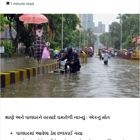
e
1 minute read
n
d
a
n
e
m
a
i
l
થાણે અને પાલઘરને વરસાદે ઘમરોળી નાખ્યું : એકનું મોત
પાલઘરમાં આવેલા ડેમ છલકાઈ ગયા