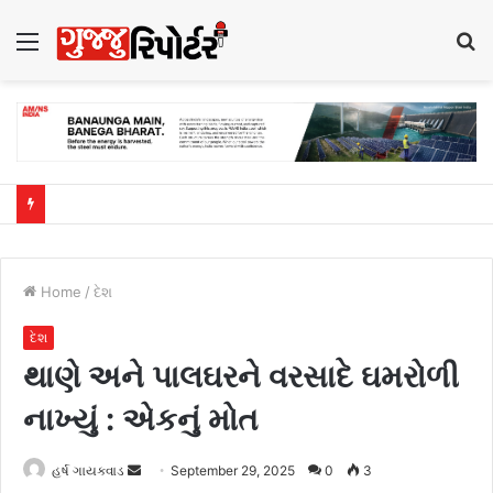
Menu
S
fo
Home
/
દેશ
દેશ
થાણે અને પાલઘરને વરસાદે ઘમરોળી
નાખ્યું : એકનું મોત
હર્ષ ગાયક્વાડ
S
September 29, 2025
0
3