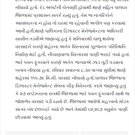
નોંધાયો હતો. રેડ અલર્ટની ચેતવણી હોવાથી થાણે સહિત પાલઘર
જિલ્લામાં પ્રશાસન સતર્ક રહ્યું હતું. તેમ જ નાગરિકોને
આવશ્યકતા ન હોય તો ઘરમાં જ રહેવાની અપીલ પણ કરવામાં
આવી હતી.થાણે પાલિકાના ડિઝાસ્ટર મેનેજમેન્ટના અધિકારી
યાસીન તડવીએ જણાવ્યું હતું કે શનિવારથી ચાલુ થયેલા
વરસાદને કારણે શહેરના અનેક વિસ્તારમાં પૂરજનક પરિસ્થિતિ
નિર્માણ થઈ હતી. નીચાણવાળા વિસ્તારમાં પાણી ભરાઈ ગયાં હતાં.
ભારે પવન ફૂંકાવાને કારણે અનેક જગ્યાએ ઝાડ તૂટી પડવાના
બનાવ નોંધાયા હતા. રવિવાર સવારના ૮.૩૦ વાગ્યા સુધીમાં થાણે
શહેરમાં ૧૧૫.૭૯ મિ.મી. વરસાદ નોંધાયો હતો.પાલઘર જિલ્લાના
ડિઝાસ્ટર મેનેજમેન્ટ સેલના ચીફ વિવેકાનંદ કદમે જણાવ્યું હતું
કે ૨૭ સપ્ટેમ્બરના રાતથી જિલ્લામાં ભારે પવન ફૂંકાવાની સાથે જ
જોશભેર વરસાદ પડી રહ્યો છે. જિલ્લામાં આવેલો મહત્ત્વનો મોડક
સાગર બંધ છલકાઈ ગયો છે અને તેમાંથી ૬૨,૨૬૭ ક્યુસેક પાણી
છોડવામાં આવ્યું હતું.