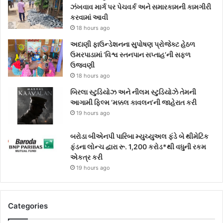
ઝંખવાવ માર્ગ પર પેચવર્ક અને સમારકામની કામગીરી
કરવામાં આવી
18 hours ago
અદાણી ફાઉન્ડેશનના સુપોષણ પ્રોજેક્ટ હેઠળ
ઉમરપાડામાં ‘વિશ્વ સ્તનપાન સપ્તાહ’ની સફળ
ઉજવણી
18 hours ago
બિરલા સ્ટુડિયોઝ અને નીલમ સ્ટુડિયોઝે તેમની
આગામી ફિલ્મ ‘મક્કલ કાવલન’ની જાહેરાત કરી
19 hours ago
બરોડા બીએનપી પારિબા મ્યુચ્યુઅલ ફંડે બે થીમેટિક
ફંડના લોન્ચ દ્વારા રૂ. 1,200 કરોડ*થી વધુની રકમ
એકત્ર કરી
19 hours ago
Categories