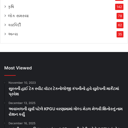
કૃષિ
142
લોક સમસ્યા
78
કારકિર્દી
62
અન્ય
35
Most Viewed
November 10, 2023
સુરતની હાઈ ટેક સ્વીટ વૉટર ટેકનોલોજી કંપનીનો હવે યુરોપની માર્કેટમાં
પ્રવેશ
December 13, 2025
અવાખલની યુર્વા પટેલે KPGU વરણામામાં ગોલ્ડ મેડલ મેળવી શિનોરનું નામ
રોશન કર્યું
December 16, 2025