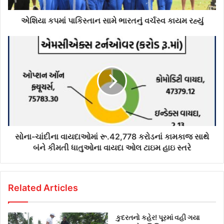
d
d
એશિયા કપમાં પાકિસ્તાન સામે ભારતનું વર્ચસ્વ કાયમ રહ્યું
r
e
s
s
સોના-ચાંદીના વાયદાઓમાં રૂ.42,778 કરોડનાં કામકાજ સાથે
બંને કીમતી ધાતુઓના વાયદા ઓલ ટાઇમ હાઇ સ્તરે
Related Articles
કુદરતનો કહેર! પૂરમાં વહી ગયા