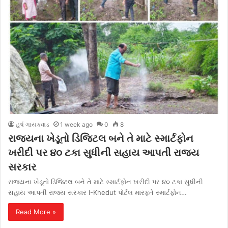
હર્ષ ગાયક્વાડ
1 week ago
0
8
રાજ્યના ખેડૂતો ડિજિટલ બને તે માટે સ્માર્ટફોન
ખરીદી પર ૪૦ ટકા સુધીની સહાય આપતી રાજ્ય
સરકાર
રાજ્યના ખેડૂતો ડિજિટલ બને તે માટે સ્માર્ટફોન ખરીદી પર ૪૦ ટકા સુધીની
સહાય આપતી રાજ્ય સરકાર I-Khedut પોર્ટલ મારફતે સ્માર્ટફોન…
Read More »