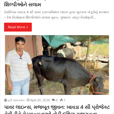
શિલ્પીઓને સલામ
રેસોનિયા ખાવડા 4 સી પાવર ટ્રાન્સમિશન લાઇન દ્વારા સુરતના ખેડૂતોનું સન્માન
– દેશ નિર્માણના શિલ્પીઓને સલામ સુરત, ગુજરાત: રાષ્ટ્ર નિર્માણની…
Read More »
હર્ષ ગાયક્વાડ
April 20, 2026
0
7
પાવર લાઇન્સ, મજબૂત જીવન: ખાવડા 4 સી પ્રોજેક્ટ