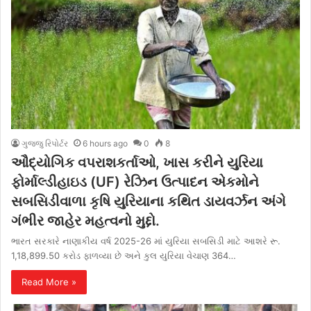
ગુજ્જુ રિપોર્ટર
6 hours ago
0
8
ઔદ્યોગિક વપરાશકર્તાઓ, ખાસ કરીને યુરિયા
ફોર્માલ્ડીહાઇડ (UF) રેઝિન ઉત્પાદન એકમોને
સબસિડીવાળા કૃષિ યુરિયાના કથિત ડાયવર્ઝન અંગે
ગંભીર જાહેર મહત્વનો મુદ્દો.
ભારત સરકારે નાણાકીય વર્ષ 2025-26 માં યુરિયા સબસિડી માટે આશરે રૂ.
1,18,899.50 કરોડ ફાળવ્યા છે અને કુલ યુરિયા વેચાણ 364…
Read More »