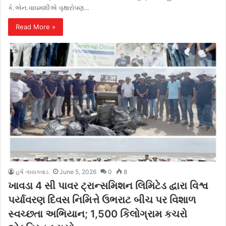
કે.એન.વાઘમશીએ વૃક્ષારોપણ…
Read More »
હર્ષ ગાયક્વાડ
June 5, 2026
0
8
ખાવડા 4 સી પાવર ટ્રાન્સમિશન લિમિટેડ દ્વારા વિશ્વ
પર્યાવરણ દિવસ નિમિત્તે ઉભરાટ બીચ પર વિશાળ
સ્વચ્છતા અભિયાન; 1,500 કિલોગ્રામ કચરો