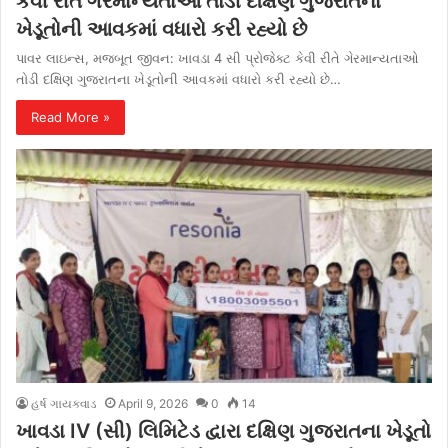
કેવી રીતે ગેરમાન્યતાઓ તોડી દક્ષિણ ગુજરાતના
ખેડૂતોની આવકમાં વધારો કરી રહ્યો છે
પાવર લાઇન્સ, મજબૂત જીવન: ખાવડા 4 સી પ્રોજેક્ટ કેવી રીતે ગેરમાન્યતાઓ
તોડી દક્ષિણ ગુજરાતના ખેડૂતોની આવકમાં વધારો કરી રહ્યો છે…
Read More »
હર્ષ ગાયક્વાડ
April 9, 2026
0
14
ખાવડા IV (સી) લિમિટેડ દ્વારા દક્ષિણ ગુજરાતના ખેડૂતો