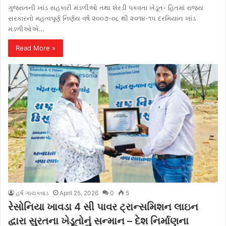
ગુજરાતની ખાંડ સહકારી મંડળીઓ તથા શેરડી પકવતા ખેડૂત- હિતમાં રાજ્ય
સરકારનો મહત્વપૂર્ણ નિર્ણય વર્ષ ૨૦૦૭-૦૮ થી ૨૦૧૪-૧૫ દરમિયાન ખાંડ
મંડળીઓએ…
Read More »
હર્ષ ગાયક્વાડ
April 25, 2026
0
5
રેસોનિયા ખાવડા 4 સી પાવર ટ્રાન્સમિશન લાઇન
દ્વારા સુરતના ખેડૂતોનું સન્માન – દેશ નિર્માણના