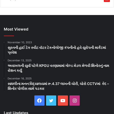
Most Viewed
November 10, 2023
સુરતની હાઈ ટેક સ્વીટ વૉટર ટેકનોલોજી કંપનીનો હવે યુરોપની માર્કેટમાં
પ્રવેશ
December 13, 2025
અવાખલની યુર્વા પટેલે KPGU વરણામામાં ગોલ્ડ મેડલ મેળવી શિનોરનું નામ
રોશન કર્યું
December 16, 2025
સાધલીના મનન વિદ્યાલયમાં રૂ.4.37 લાખની ચોરી, ચોરો CCTVમાં કેદ –
શિનોર પોલીસ સામે પડકાર
Facebook
Twitter
YouTube
Instagram
Last Updates