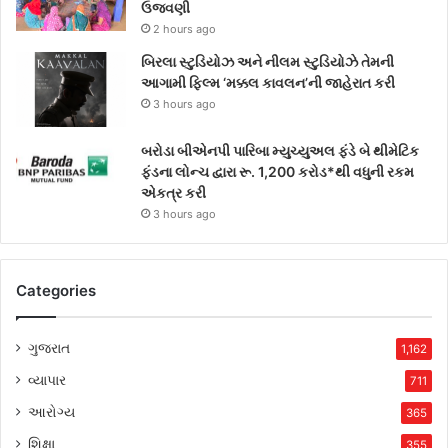
ઉજવણી
2 hours ago
બિરલા સ્ટુડિયોઝ અને નીલમ સ્ટુડિયોઝે તેમની
આગામી ફિલ્મ ‘મક્કલ કાવલન’ની જાહેરાત કરી
3 hours ago
બરોડા બીએનપી પારિબા મ્યુચ્યુઅલ ફંડે બે થીમેટિક
ફંડના લોન્ચ દ્વારા રૂ. 1,200 કરોડ*થી વધુની રકમ
એકત્ર કરી
3 hours ago
Categories
ગુજરાત
1,162
વ્યાપાર
711
આરોગ્ય
365
શિક્ષા
355