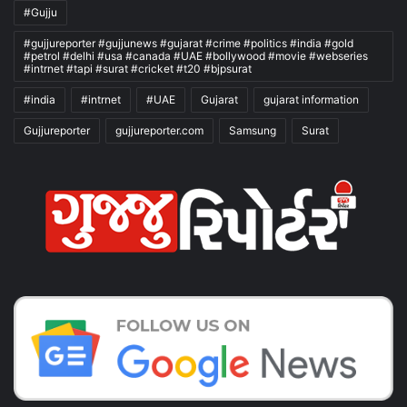
#Gujju
#gujjureporter #gujjunews #gujarat #crime #politics #india #gold
#petrol #delhi #usa #canada #UAE #bollywood #movie #webseries
#intrnet #tapi #surat #cricket #t20 #bjpsurat
#india
#intrnet
#UAE
Gujarat
gujarat information
Gujjureporter
gujjureporter.com
Samsung
Surat