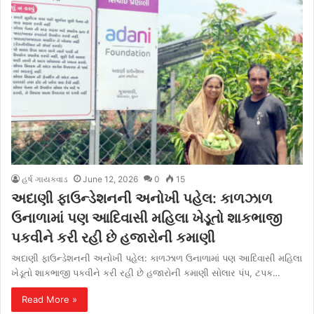
હર્ષ ગાયક્વાડ
June 12, 2026
0
15
અદાણી ફાઉન્ડેશનની અનોખી પહેલ: કાળઝાળ
ઉનાળામાં પણ આદિવાસી મહિલા ખેડૂતો શાકભાજી
પકવીને કરી રહી છે હજારોની કમાણી
અદાણી ફાઉન્ડેશનની અનોખી પહેલ: કાળઝાળ ઉનાળામાં પણ આદિવાસી મહિલા
ખેડૂતો શાકભાજી પકવીને કરી રહી છે હજારોની કમાણી સોલાર પંપ, ટપક…
Read More »