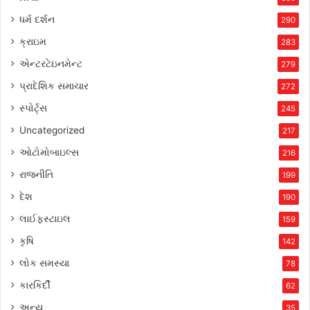
ધર્મ દર્શન
290
ક્રાઇમ
283
એન્ટરટેઇનમેન્ટ
279
પ્રાદેશિક સમાચાર
272
સ્પોર્ટ્સ
245
Uncategorized
217
ઓટોમોબાઇલ્સ
216
રાજનીતિ
199
દેશ
190
લાઈફસ્ટાઇલ
159
કૃષિ
142
લોક સમસ્યા
78
કારકિર્દી
62
અન્ય
35