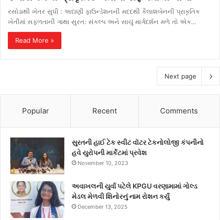
રસોડાથી ખેતર સુધી : અદાણી ફાઉન્ડેશનની મદદથી કૈલાશબેનની પ્રાકૃતિક
ખેતીમાં સફળતાની ગાથા સુરત: સંકલ્પ અને સાચું માર્ગદર્શન મળે તો એક…
Read More »
Next page
Popular
Recent
Comments
સુરતની હાઈ ટેક સ્વીટ વૉટર ટેકનોલોજી કંપનીનો
હવે યુરોપની માર્કેટમાં પ્રવેશ
November 10, 2023
અવાખલની યુર્વા પટેલે KPGU વરણામામાં ગોલ્ડ
મેડલ મેળવી શિનોરનું નામ રોશન કર્યું
December 13, 2025