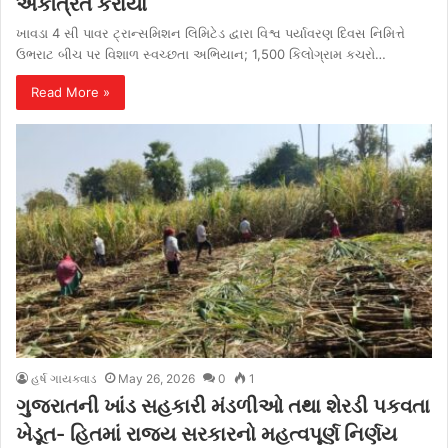
એકત્રિત કરાયો
ખાવડા 4 સી પાવર ટ્રાન્સમિશન લિમિટેડ દ્વારા વિશ્વ પર્યાવરણ દિવસ નિમિત્તે
ઉભરાટ બીચ પર વિશાળ સ્વચ્છતા અભિયાન; 1,500 કિલોગ્રામ કચરો…
Read More »
હર્ષ ગાયક્વાડ
May 26, 2026
0
1
ગુજરાતની ખાંડ સહકારી મંડળીઓ તથા શેરડી પકવતા
ખેડૂત- હિતમાં રાજ્ય સરકારનો મહત્વપૂર્ણ નિર્ણય