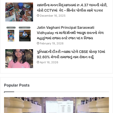
સાધલીના મનન વિદ્યાલયમાં રૂ.4.37 લાખની ચોરી,
ચોરો CCTVમાં કેદ – શિનોર પોલીસ સામે પડકાર
December 16, 2025
Jatin Vaghani Principal Saraswati
Vidhyalay ના માર્ગદર્શનથી આયુષ રાવતનો ખેલ
મહાકુંભમાં રાજ્ય સ્તરે રજત પદક વિજય
February 19, 2026
પુનિયાદની દીકરી ન્યાશા પટેલે CBSE ધોરણ 10માં
92.60% મેળવી સમાજનું નામ રોશન કર્યું
April 16, 2026
Popular Posts