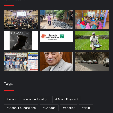
Tags
#adani
#adani education
#Adani Energy #
# Adani Foundations
#Canada
#cricket
#delhi