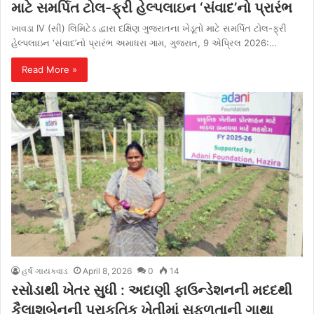
માટે સમર્પિત ટોલ-ફ્રી હેલ્પલાઇન ‘સંવાદ’નો પ્રારંભ
ખાવડા IV (સી) લિમિટેડ દ્વારા દક્ષિણ ગુજરાતના ખેડૂતો માટે સમર્પિત ટોલ-ફ્રી
હેલ્પલાઇન ‘સંવાદ’નો પ્રારંભ અમાધરા ગામ, ગુજરાત, 9 એપ્રિલ 2026:…
Read More »
હર્ષ ગાયક્વાડ
April 8, 2026
0
14
રસોડાથી ખેતર સુધી : અદાણી ફાઉન્ડેશનની મદદથી
કૈલાશબેનની પ્રાકૃતિક ખેતીમાં સફળતાની ગાથા