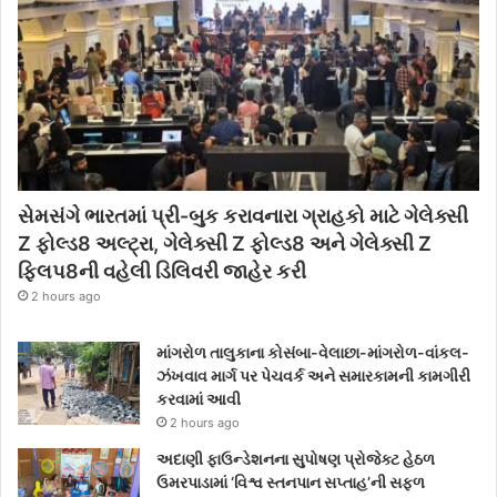
સેમસંગે ભારતમાં પ્રી-બુક કરાવનારા ગ્રાહકો માટે ગેલેક્સી
Z ફોલ્ડ8 અલ્ટ્રા, ગેલેક્સી Z ફોલ્ડ8 અને ગેલેક્સી Z
ફ્લિપ8ની વહેલી ડિલિવરી જાહેર કરી
2 hours ago
માંગરોળ તાલુકાના કોસંબા-વેલાછા-માંગરોળ-વાંકલ-
ઝંખવાવ માર્ગ પર પેચવર્ક અને સમારકામની કામગીરી
કરવામાં આવી
2 hours ago
અદાણી ફાઉન્ડેશનના સુપોષણ પ્રોજેક્ટ હેઠળ
ઉમરપાડામાં ‘વિશ્વ સ્તનપાન સપ્તાહ’ની સફળ