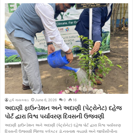
હર્ષ ગાયક્વાડ
June 6, 2026
0
16
અદાણી ફાઉન્ડેશન અને અદાણી (પેટ્રોનેટ) દહેજ
પોર્ટ દ્વારા વિશ્વ પર્યાવરણ દિવસની ઉજવણી
અદાણી ફાઉન્ડેશન અને અદાણી (પેટ્રોનેટ) દહેજ પોર્ટ દ્વારા વિશ્વ પર્યાવરણ
દિવસની ઉજવણી જિલ્લા કલેકટર ડૉ.નવનાથ ગવ્હાણે અને જીપીસીબીના