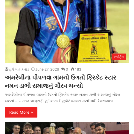
સ્પોર્ટ્સ
હર્ષ ગાયક્વાડ
June 27, 2026
0
183
અમરેલીના પીપળવા ગામનો ઉગતો ક્રિકેટ સ્ટાર
નમન ડાભી સમાજનું ગૌરવ બન્યો
અમરેલીના પીપળવા ગામનો ઉગતો ક્રિકેટ સ્ટાર નમન ડાભી સમાજનું ગૌરવ
બન્યો – સમાજ અગ્રણી હરિશભાઈ ગુર્જરે વ્યક્ત કર્યો ગર્વ, ઉજ્જ્વળ…
Read More »