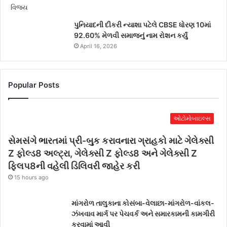
પુનિયાદની દીકરી ન્યાશા પટેલે CBSE ધોરણ 10માં
92.60% મેળવી સમાજનું નામ રોશન કર્યું
April 16, 2026
Popular Posts
ઓટોમોબાઇલ્સ
સેમસંગે ભારતમાં પ્રી-બુક કરાવનારા ગ્રાહકો માટે ગેલેક્સી
Z ફોલ્ડ8 અલ્ટ્રા, ગેલેક્સી Z ફોલ્ડ8 અને ગેલેક્સી Z
ફ્લિપ8ની વહેલી ડિલિવરી જાહેર કરી
15 hours ago
માંગરોળ તાલુકાના કોસંબા-વેલાછા-માંગરોળ-વાંકલ-
ઝંખવાવ માર્ગ પર પેચવર્ક અને સમારકામની કામગીરી
કરવામાં આવી