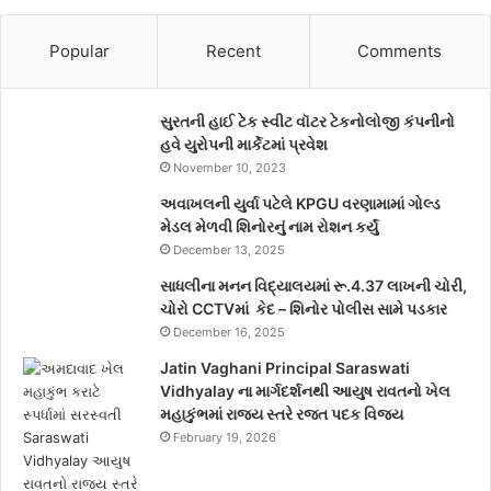
Popular
Recent
Comments
સુરતની હાઈ ટેક સ્વીટ વૉટર ટેકનોલોજી કંપનીનો
હવે યુરોપની માર્કેટમાં પ્રવેશ
November 10, 2023
અવાખલની યુર્વા પટેલે KPGU વરણામામાં ગોલ્ડ
મેડલ મેળવી શિનોરનું નામ રોશન કર્યું
December 13, 2025
સાધલીના મનન વિદ્યાલયમાં રૂ.4.37 લાખની ચોરી,
ચોરો CCTVમાં કેદ – શિનોર પોલીસ સામે પડકાર
December 16, 2025
Jatin Vaghani Principal Saraswati
Vidhyalay ના માર્ગદર્શનથી આયુષ રાવતનો ખેલ
મહાકુંભમાં રાજ્ય સ્તરે રજત પદક વિજય
February 19, 2026