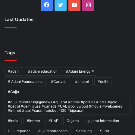
Facebook
Twitter
YouTube
Instagram
Last Updates
Tags
#adani
#adani education
#Adani Energy #
# Adani Foundations
#Canada
#cricket
#delhi
#Gujju
#gujjureporter #gujjunews #gujarat #crime #politics #india #gold
#petrol #delhi #usa #canada #UAE #bollywood #movie #webseries
#intrnet #tapi #surat #cricket #t20 #bjpsurat
#india
#intrnet
#UAE
Gujarat
gujarat information
Gujjureporter
gujjureporter.com
Samsung
Surat