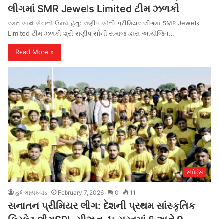
લીગમાં SMR Jewels Limited ટીમ ઝળકી
રમત સાથે સેવાનો ઉમદા હેતુ: રાણીપ સોની પ્રીમિયર લીગમાં SMR Jewels
Limited ટીમ ઝળકી શ્રી રાણીપ સોની સમાજ દ્વારા આયોજિત…
Read More »
સ્પોર્ટ્સ
હર્ષ ગાયક્વાડ
February 7, 2026
0
11
સનાતન પ્રીમિયર લીગ: દેશની પ્રથમ સાંસ્કૃતિક