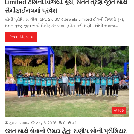
Limited ટીમની વિજયી કૂચ, સતત ત્રણ જીત સાથે
સેમીફાઈનલમાં પ્રવેશ
સોની પ્રીમિયર લીગ (SPL-2): SMR Jewels Limited ટીમની વિજયી કૂચ,
સતત ત્રણ જીત સાથે સેમીફાઈનલમાં પ્રવેશ શ્રી રાણીપ સોની સમાજ…
Read More »
સ્પોર્ટ્સ
હર્ષ ગાયક્વાડ
May 8, 2026
0
41
રમત સાથે સેવાનો ઉમદા હેતુ: રાણીપ સોની પ્રીમિયર