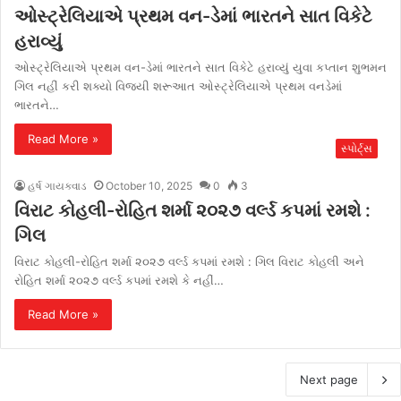
ઓસ્ટ્રેલિયાએ પ્રથમ વન-ડેમાં ભારતને સાત વિકેટે
હરાવ્યું
ઓસ્ટ્રેલિયાએ પ્રથમ વન-ડેમાં ભારતને સાત વિકેટે હરાવ્યું યુવા કપ્તાન શુભમન
ગિલ નહીં કરી શક્યો વિજયી શરૂઆત ઓસ્ટ્રેલિયાએ પ્રથમ વનડેમાં
ભારતને…
Read More »
સ્પોર્ટ્સ
હર્ષ ગાયક્વાડ
October 10, 2025
0
3
વિરાટ કોહલી-રોહિત શર્મા ૨૦૨૭ વર્લ્ડ કપમાં રમશે :
ગિલ
વિરાટ કોહલી-રોહિત શર્મા ૨૦૨૭ વર્લ્ડ કપમાં રમશે : ગિલ વિરાટ કોહલી અને
રોહિત શર્મા ૨૦૨૭ વર્લ્ડ કપમાં રમશે કે નહીં…
Read More »
Next page