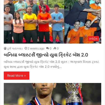
સ્પોર્ટ્સ
હર્ષ ગાયક્વાડ
2 weeks ago
0
0
બનિયા બ્લાસ્ટર્સે જીત્યો યુવા ક્રિકેટ બૅશ 2.0
બનિયા બ્લાસ્ટર્સે જીત્યો યુવા ક્રિકેટ બૅશ 2.0 સુરત : અગ્રવાલ વિકાસ ટ્રસ્ટ
યુવા શાખા દ્વારા યુવા ક્રિકેટ બૅશ 2.0 સ્પર્ધાનું…
Read More »