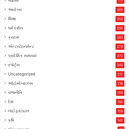
વ્યાપાર
711
આરોગ્ય
365
શિક્ષા
355
ધર્મ દર્શન
290
ક્રાઇમ
283
એન્ટરટેઇનમેન્ટ
279
પ્રાદેશિક સમાચાર
272
સ્પોર્ટ્સ
245
Uncategorized
217
ઓટોમોબાઇલ્સ
216
રાજનીતિ
199
દેશ
190
લાઈફસ્ટાઇલ
159
કૃષિ
142