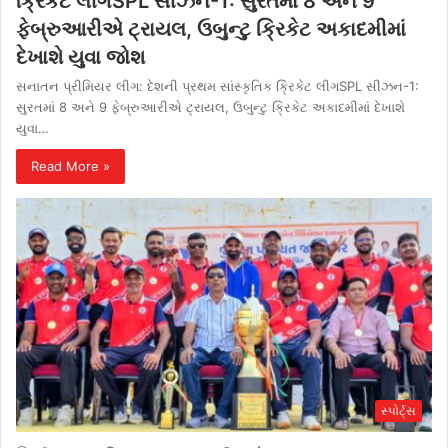
ક્રિકેટ લીગSPL સીઝન-1: સુરતમાં 8 અને 9
ફેબ્રુઆરીએ ટ્રાયલ, ઉબુન્ટુ ક્રિકેટ અકાદમીમાં
દેખાશે યુવા જોશ
સનાતન પ્રીમિયર લીગ: દેશની પ્રથમ સાંસ્કૃતિક ક્રિકેટ લીગSPL સીઝન-1:
સુરતમાં 8 અને 9 ફેબ્રુઆરીએ ટ્રાયલ, ઉબુન્ટુ ક્રિકેટ અકાદમીમાં દેખાશે
યુવા…
Read More »
સ્પોર્ટ્સ