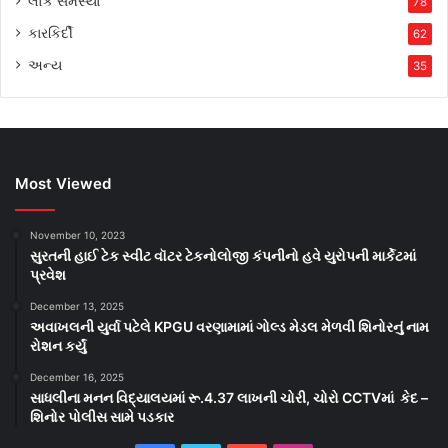
લોક સમસ્યા
78
કારકિર્દી
62
અન્ય
35
Most Viewed
November 10, 2023
સુરતની હાઈ ટેક સ્વીટ વૉટર ટેકનોલોજી કંપનીનો હવે યુરોપની માર્કેટમાં
પ્રવેશ
December 13, 2025
અવાખલની યુર્વા પટેલે KPGU વરણામામાં ગોલ્ડ મેડલ મેળવી શિનોરનું નામ
રોશન કર્યું
December 16, 2025
સાધલીના મનન વિદ્યાલયમાં રૂ.4.37 લાખની ચોરી, ચોરો CCTVમાં કેદ –
શિનોર પોલીસ સામે પડકાર