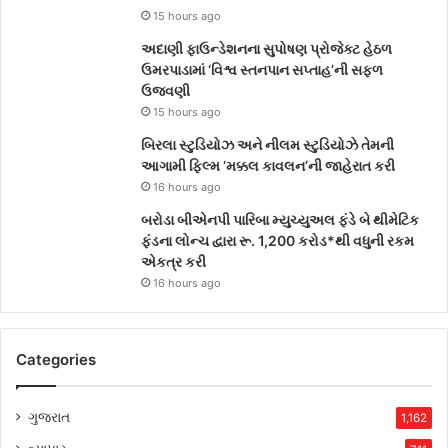
15 hours ago
અદાણી ફાઉન્ડેશનના સુપોષણ પ્રોજેક્ટ હેઠળ
ઉમરપાડામાં ‘વિશ્વ સ્તનપાન સપ્તાહ’ની સફળ
ઉજવણી
15 hours ago
બિરલા સ્ટુડિયોઝ અને નીલમ સ્ટુડિયોઝે તેમની
આગામી ફિલ્મ ‘મક્કલ કાવલન’ની જાહેરાત કરી
16 hours ago
બરોડા બીએનપી પારિબા મ્યુચ્યુઅલ ફંડે બે થીમેટિક
ફંડના લોન્ચ દ્વારા રૂ. 1,200 કરોડ*થી વધુની રકમ
એકત્ર કરી
16 hours ago
Categories
ગુજરાત
1,162