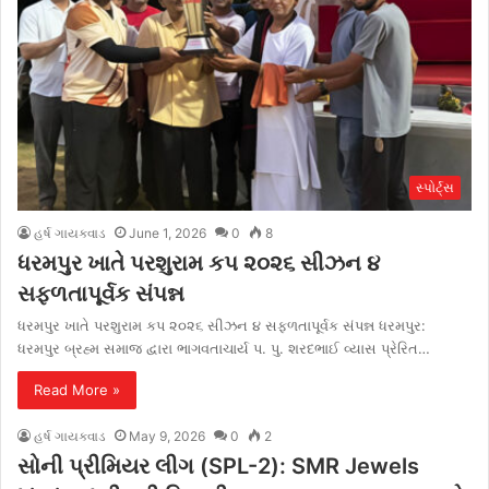
સ્પોર્ટ્સ
હર્ષ ગાયક્વાડ
June 1, 2026
0
8
ધરમપુર ખાતે પરશુરામ કપ ૨૦૨૬ સીઝન ૪
સફળતાપૂર્વક સંપન્ન
ધરમપુર ખાતે પરશુરામ કપ ૨૦૨૬ સીઝન ૪ સફળતાપૂર્વક સંપન્ન ધરમપુર:
ધરમપુર બ્રહ્મ સમાજ દ્વારા ભાગવતાચાર્ય પ. પુ. શરદભાઈ વ્યાસ પ્રેરિત…
Read More »
હર્ષ ગાયક્વાડ
May 9, 2026
0
2
સોની પ્રીમિયર લીગ (SPL-2): SMR Jewels