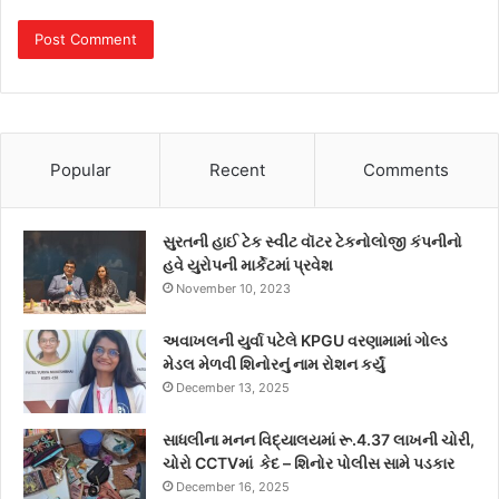
Popular
Recent
Comments
સુરતની હાઈ ટેક સ્વીટ વૉટર ટેકનોલોજી કંપનીનો
હવે યુરોપની માર્કેટમાં પ્રવેશ
November 10, 2023
અવાખલની યુર્વા પટેલે KPGU વરણામામાં ગોલ્ડ
મેડલ મેળવી શિનોરનું નામ રોશન કર્યું
December 13, 2025
સાધલીના મનન વિદ્યાલયમાં રૂ.4.37 લાખની ચોરી,
ચોરો CCTVમાં કેદ – શિનોર પોલીસ સામે પડકાર
December 16, 2025