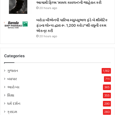
આગામી ફિલ્મ ‘મક્કલ કાવલન’ની જાહેરાત કરી
20 hours ago
બરોડા બીએનપી પારિબા મ્યુચ્યુઅલ ફંડે બે થીમેટિક
ફંડના લોન્ચ દ્વારા રૂ. 1,200 કરોડ*થી વધુની રકમ
એકત્ર કરી
20 hours ago
Categories
ગુજરાત
1,162
વ્યાપાર
711
આરોગ્ય
365
શિક્ષા
355
ધર્મ દર્શન
290
ક્રાઇમ
283