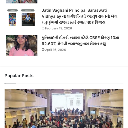
Jatin Vaghani Principal Saraswati
Vidhyalay ના માર્ગદર્શનથી આયુષ રાવતનો ખેલ
મહાકુંભમાં રાજ્ય સ્તરે રજત પદક વિજય
February 19, 2026
પુનિયાદની દીકરી ન્યાશા પટેલે CBSE ધોરણ 10માં
92.60% મેળવી સમાજનું નામ રોશન કર્યું
April 16, 2026
Popular Posts