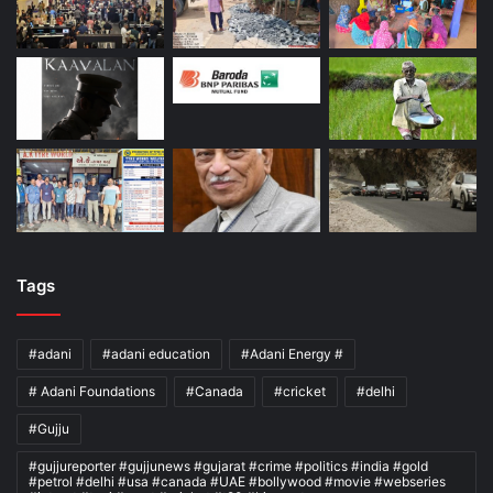
Tags
#adani
#adani education
#Adani Energy #
# Adani Foundations
#Canada
#cricket
#delhi
#Gujju
#gujjureporter #gujjunews #gujarat #crime #politics #india #gold
#petrol #delhi #usa #canada #UAE #bollywood #movie #webseries