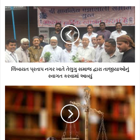
o
u
r
E
m
a
i
l
a
d
d
લિંબાયત પ્રતાપ નગર ખાતે તેલુગુ સમાજ દ્વારા તાજીયાઓનું
r
સ્વાગત કરવામાં આવ્યું
e
s
s