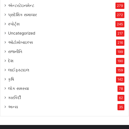
એન્ટરટેઇનમેન્ટ
279
પ્રાદેશિક સમાચાર
272
સ્પોર્ટ્સ
245
Uncategorized
217
ઓટોમોબાઇલ્સ
216
રાજનીતિ
199
દેશ
190
લાઈફસ્ટાઇલ
159
કૃષિ
142
લોક સમસ્યા
78
કારકિર્દી
62
અન્ય
35