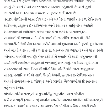
અને CCTV ફૂટેજ અને ટેક્નિકલ એનાલિસિસના આધારે જાણવા
મળ્યું કે આરોપીઓ રાજસ્થાન રાજ્યના રહેવાસી છે અને ગુનો
આચર્યા બાદ તરત જ રાજસ્થાન ફરાર થઈ ગયા છે.
વરાછા પોલીસની ખાસ ટીમે ઘટનાને ગંભીરતા જાણી તરત જ ટેક્નિકલ
સર્વેલન્સ, હ્યુમન ઈન્ટેલિજન્સ અને સ્થાનિક માહિતીના આધારે
રાજસ્થાનમાં શોધખોળ કરવા ગામડાંના તટસ્થ વાતાવરણમાં
સાવધાનીથી ભળવા માટે એક અનોખી રણનીતિ અપનાવી. ટીમે
માલધારીનો દેશી વેશ ધારણ કરીને ગામમાં દૂધવાળા બની ફર્યા. દૂધ વેચવા
અને ગાયો ચરાવવા નીકળતા હતા. શરૂઆતમાં આશ્ચર્ય અને શંકા સાથે
જોવામાં આવેલી આ ‘દૂધ વેચનારી’ ટીમે સ્થાનિકો સાથે પશુપાલનની
ચર્ચા કરી સ્થાનિક માહોલમાં ભળવાનું શરૂ કર્યું. ૧૭ દિવસ સુધી ટીમ
રાજસ્થાનમાં રોકાઈ ત્યાંની ભૌગોલિક પરિસ્થિતિ સાથે અનુકુલન
સાધ્યું. સ્થાનિક લોકો સાથે મૈત્રી કેળવી, હ્યુમન ઇન્ટેલિજન્સના
આધારે રાજસ્થાનના જોધપુર અને ઝાલોર જિલ્લાઓમાં દિવસ-રાત
તહેનાત રહ્યા.
પોલીસ કમિશનરશ્રી અનુપમસિંહ ગહલૌત, ખાસ પોલીસ
કમિશનરશ્રી (સેકટર-૧) વાબાંગ જામીર, નાયબ પોલીસ કમિશનરશ્રી
(ઝોન-૧) આલોક કુમાર તથા મદદનીશ પોલીસ કમિશનરશ્રી (‘બી’