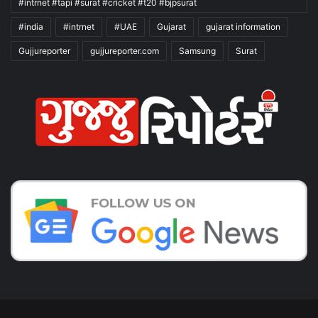
#intrnet #tapi #surat #cricket #t20 #bjpsurat
#india
#intrnet
#UAE
Gujarat
gujarat information
Gujjureporter
gujjureporter.com
Samsung
Surat