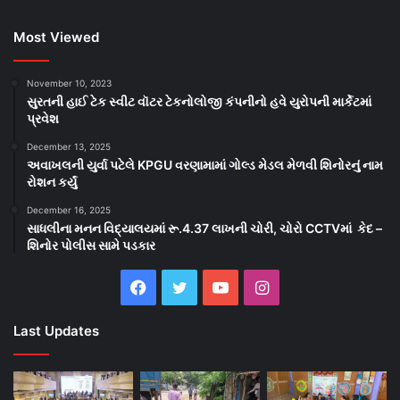
Most Viewed
November 10, 2023
સુરતની હાઈ ટેક સ્વીટ વૉટર ટેકનોલોજી કંપનીનો હવે યુરોપની માર્કેટમાં
પ્રવેશ
December 13, 2025
અવાખલની યુર્વા પટેલે KPGU વરણામામાં ગોલ્ડ મેડલ મેળવી શિનોરનું નામ
રોશન કર્યું
December 16, 2025
સાધલીના મનન વિદ્યાલયમાં રૂ.4.37 લાખની ચોરી, ચોરો CCTVમાં કેદ –
શિનોર પોલીસ સામે પડકાર
Facebook
Twitter
YouTube
Instagram
Last Updates