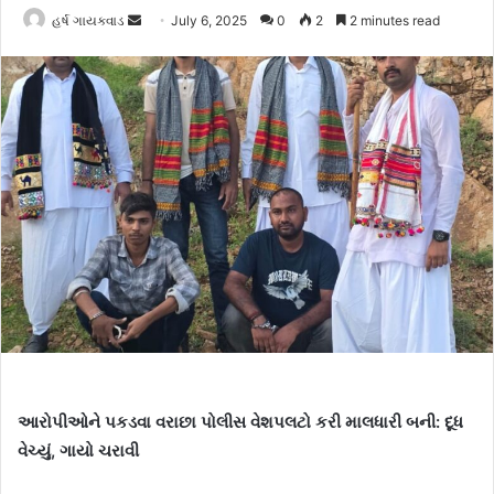
હર્ષ ગાયક્વાડ
S
July 6, 2025
0
2
2 minutes read
e
n
d
a
n
e
m
a
i
l
આરોપીઓને પકડવા વરાછા પોલીસ વેશપલટો કરી માલધારી બની: દૂધ
વેચ્યું, ગાયો ચરાવી