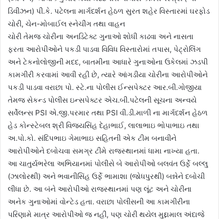
ડિવીઝન) પી.કે. પટેલના માર્ગદર્શન હેઠળ સુરત શહેર વિસ્તારમાં ઘરફોડ
ચોરી, ચેન-મોબાઈલ સ્નેચીંગ તથા વાહન
ચોરી તેમજ ચોરીના અનડિટેક્ટ ગુનાઓ શોધી કાઢવા અને નાસતા
ફરતા આરોપીઓને પકડી પાડવા વિવિધ વિસ્તારોમાં તપાસ, પેટ્રોલિંગ
અને ટેકનોલોજીની મદદ, બાતમીના આધારે ગુનાઓના ઉકેલમાં ઝડપી
કામગીરી કરવામાં આવી રહી છે, ત્યારે આંગડીયા ચોરીના આરોપીઓને
પકડી પાડવા વરાછા પો. સ્ટે.ના પોલીસ ઈન્સપેક્ટર આર.બી.ગોજીયા
તેમજ સેકન્ડ પોલીસ ઇન્સપેક્ટર એચ.બી.પટેલની સૂચના અન્વયે
સર્વેલન્સ PSI એ.જી.પરમાર તથા PSI વી.ડી.માળી ના માર્ગદર્શન હેઠળ
હેડ કોન્સ્ટેબલ શ્રી વિજયસિંહ દેહાભાઈ, લાલાભાઇ ભોપાભાઇ તથા
અ.પો.કો. સંદિપભાઇ ગેમાભાઇ સહિતની એક ટીમ બનાવીને
આરોપીઓને દબોચવા સમગ્ર ટીમે રાજસ્થાનમાં ધામા નાખ્યા હતા.
આ ચાતુર્યભરેલા અભિયાનમાં પોલીસે બે આરોપીઓ બલવંત ઉર્ફે બલ્લુ
(ઝાલોરથી) અને ભવાનીસિંહ ઉર્ફે ભામાશા (જોધપુરથી) બન્નેને દબોચી
લીધા છે. આ બંને આરોપીઓ રાજસ્થાનમાં પણ લૂંટ અને ચોરીના
અનેક ગુનાઓમાં વોન્ટેડ હતા. વરાછા પોલીસની આ કામગીરીના
પરિણામે માત્ર આરોપીઓ જ નહીં, પણ ચોરી થયેલ મુદ્દામાલ અંદાજે