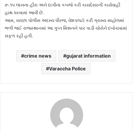
રૂ.૧૫ લાખના હીરા અને દાગીના કબજે કરી કાયદેસરની કાર્યવાહી
હાથ ધરવામાં આવી છે.
આમ, વરાછા પોલીસ અદમ્ય ધીરજ, વેશપલટો કરી ગ્રામ્ય માહોલમાં
ભળી જઈ રાજસ્થાનમાં આ ગુપ્ત મિશનને પાર પાડી ચોરોને દબોચવામાં
સફળ રહી હતી.
crime news
gujarat information
Varaccha Police