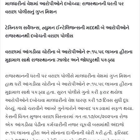
માલધારીનાં વેશમાં આરોપીઓને દબોચ્યા: રાજસ્થાનની ધરતી પર
વરાછા પોલીસનું ગુપ્ત મિશન
ટેક્નિકલ સર્વેલન્સ, હ્યુમન ઈન્ટેલિજન્સની મદદથી બે આરોપીઓને
રાજસ્થાનથી દબોચતી વરાછા પોલીસ
વરાછામાં આંગડીયા ચોરીના બે આરોપીઓને રૂ.૧૫.૫૬ લાખના હીરાના
મુદ્દામાલ સાથે રાજસ્થાનના ઝાલોર અને જોધપુરથી પકડ્યા
રાજસ્થાનની ધરતી પર વરાછા પોલીસે માલધારીના વેશમાં ગુપ્ત મિશન
હાથ ધરી આંગડીયા ચોરીના બે આરોપીઓને રૂ.૧૫.૫૬ લાખના હીરાના
મુદ્દામાલ સાથે પકડ્યા હતા. સુરત પોલીસે ગુનો કરી ફરાર થયેલા
આરોપીઓને દબોચવા માલધારીનો વેશ ધારણ કરી ૧૭ દિવસ સુધી દૂધ
વેચ્યું, ગાયો ચરાવીને આખરે ગુનેગારોને આબાદ પકડવામાં સફળ થયા.
કેસની વિગત મુજબ વરાછા વિસ્તારમાં ગત તા.૧૭/૦૬/૨૦૨૫ના રોજ
એક આંગડીયા પેઢીના કર્મચારીની નજર ચૂકવી બસમાંથી અંદાજે
રૂ.૧૫ લાખના હીરા અને સોનાના દાગીનાની ચોરી કરી હતી. ફરિયાદ