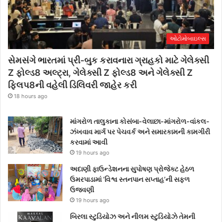
ઓટોમોબાઇલ્સ
સેમસંગે ભારતમાં પ્રી-બુક કરાવનારા ગ્રાહકો માટે ગેલેક્સી
Z ફોલ્ડ8 અલ્ટ્રા, ગેલેક્સી Z ફોલ્ડ8 અને ગેલેક્સી Z
ફ્લિપ8ની વહેલી ડિલિવરી જાહેર કરી
18 hours ago
માંગરોળ તાલુકાના કોસંબા-વેલાછા-માંગરોળ-વાંકલ-
ઝંખવાવ માર્ગ પર પેચવર્ક અને સમારકામની કામગીરી
કરવામાં આવી
19 hours ago
અદાણી ફાઉન્ડેશનના સુપોષણ પ્રોજેક્ટ હેઠળ
ઉમરપાડામાં ‘વિશ્વ સ્તનપાન સપ્તાહ’ની સફળ
ઉજવણી
19 hours ago
બિરલા સ્ટુડિયોઝ અને નીલમ સ્ટુડિયોઝે તેમની