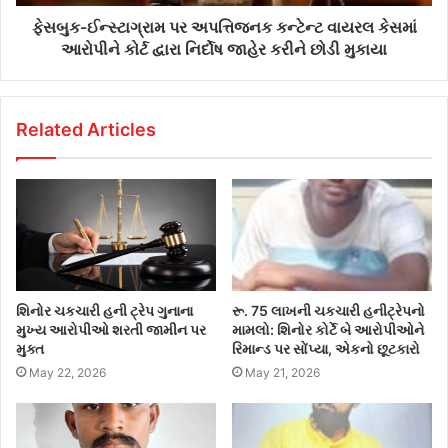
ફેસબુક-ઈન્સ્ટાગ્રામ પર અપત્તિજનક કન્ટેન્ટ વાયરલ કેસમાં
આરોપીને કોર્ટ દ્વારા નિર્દોષ જાહેર કરીને છોડી મુકાયા
Related Articles
શિનોર ચકચારી હની ટ્રેપ ગુનાના
રૂ. 75 લાખની ચકચારી હનીટ્રેપનો
મુખ્ય આરોપીઓ શરતી જામીન પર
મામલો: શિનોર કોર્ટે બે આરોપીઓને
મુક્ત
રિમાન્ડ પર સોંપ્યા, એકનો છૂટકારો
May 22, 2026
May 21, 2026