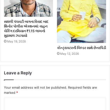
સાધલી પંચવટી બાગના વિવાદ બાદ
શિનોર પોલીસ એક્શનમાં: વાહન
ચેકિંગ દરમિયાન ₹1.15 લાખનો
મુદ્દામાલ ઝડપાયો
May 19, 2026
કોન્ટ્રાક્ટરની બિલ્ડર સાથે છેતરપિંડી
May 12, 2026
Leave a Reply
Your email address will not be published.
Required fields are
marked
*