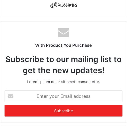
હર્ષ ગાયક્વાડ
With Product You Purchase
Subscribe to our mailing list to
get the new updates!
Lorem ipsum dolor sit amet, consectetur.
E
n
t
e
r
y