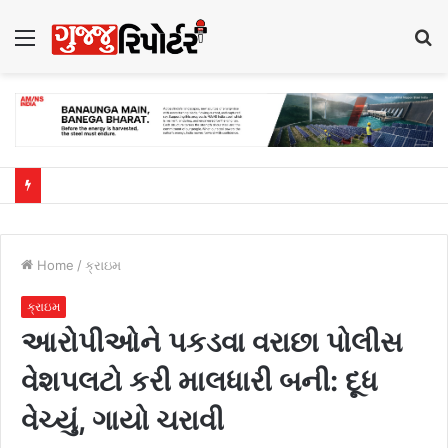
Menu
S
fo
Home
/
ક્રાઇમ
ક્રાઇમ
આરોપીઓને પકડવા વરાછા પોલીસ
વેશપલટો કરી માલધારી બની: દૂધ
વેચ્યું, ગાયો ચરાવી