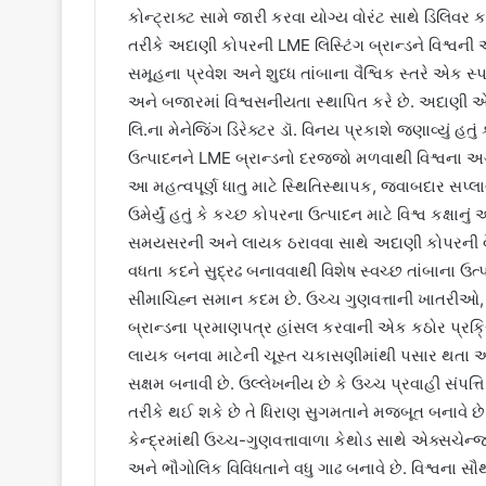
કોન્ટ્રાક્ટ સામે જારી કરવા યોગ્ય વોરંટ સાથે ડિલિવર કરી
તરીકે અદાણી કોપરની LME લિસ્ટિંગ બ્રાન્ડને વિશ્વની 
સમૂહના પ્રવેશ અને શુધ્ધ તાંબાના વૈશ્વિક સ્તરે એક સ્
અને બજારમાં વિશ્વસનીયતા સ્થાપિત કરે છે. અદાણી 
લિ.ના મેનેજિંગ ડિરેક્ટર ડૉ. વિનય પ્રકાશે જણાવ્યું હત
ઉત્પાદનને LME બ્રાન્ડનો દરજ્જો મળવાથી વિશ્વના અગ્
આ મહત્વપૂર્ણ ધાતુ માટે સ્થિતિસ્થાપક, જવાબદાર સપ્
ઉમેર્યું હતું કે કચ્છ કોપરના ઉત્પાદન માટે વિશ્વ કક્
સમયસરની અને લાયક ઠરાવવા સાથે અદાણી કોપરની વૈશ્વિ
વધતા કદને સુદ્રઢ બનાવવાથી વિશેષ સ્વચ્છ તાંબાના ઉત્
સીમાચિહ્ન સમાન કદમ છે. ઉચ્ચ ગુણવત્તાની ખાતરી
બ્રાન્ડના પ્રમાણપત્ર હાંસલ કરવાની એક કઠોર પ્રક્રિ
લાયક બનવા માટેની ચૂસ્ત ચકાસણીમાંથી પસાર થતા અદ
સક્ષમ બનાવી છે. ઉલ્લેખનીય છે કે ઉચ્ચ પ્રવાહી સંપ
તરીકે થઈ શકે છે તે ધિરાણ સુગમતાને મજબૂત બનાવે છ
કેન્દ્રમાંથી ઉચ્ચ-ગુણવત્તાવાળા કેથોડ સાથે એક્સચેન
અને ભૌગોલિક વિવિધતાને વધુ ગાઢ બનાવે છે. વિશ્વના સ