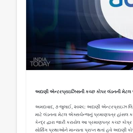
અદાણી એન્ટરપ્રાઇઝિસની કચ્છ કોપર લંડનની મેટલ એક્સ
અમદાવાદ, ૭ જુલાઈ, ૨૦૨૬: અદાણી એન્ટરપ્રાઇઝ લિ. 
માટે લંડનના મેટલ એક્સચેન્જનું પ્રમાણપત્ર હાંસલ કર
કેન્દ્ર દ્વારા જારી કરાયેલ આ પ્રમાણપત્ર કચ્છ કોપ્ર 
સોર્સિંગ પ્રથાઓને માન્યતા પ્રાપ્ત થતાં હવે અદાણી