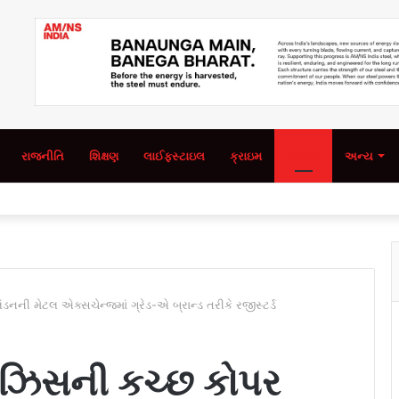
રાજનીતિ
શિક્ષણ
લાઈફસ્ટાઇલ
ક્રાઇમ
વ્યાપાર
અન્ય
ની મેટલ એક્સચેન્જમાં ગ્રેડ-એ બ્રાન્ડ તરીકે રજીસ્ટર્ડ
ઇઝિસની કચ્છ કોપર