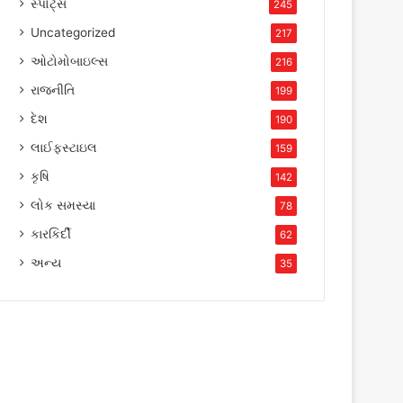
સ્પોર્ટ્સ
245
Uncategorized
217
ઓટોમોબાઇલ્સ
216
રાજનીતિ
199
દેશ
190
લાઈફસ્ટાઇલ
159
કૃષિ
142
લોક સમસ્યા
78
કારકિર્દી
62
અન્ય
35