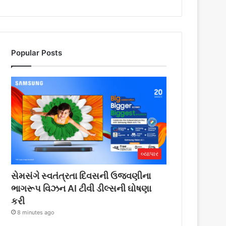
Popular Posts
વ્યાપાર
સેમસંગે સ્વતંત્રતા દિવસની ઉજવણીના
ભાગરૂપ વિઝન AI ટીવી ડીલ્સની ઘોષણા
કરી
8 minutes ago