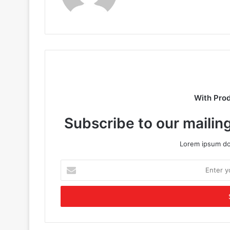
With Pro
Subscribe to our mailing
Lorem ipsum dol
E
n
t
e
r
y
o