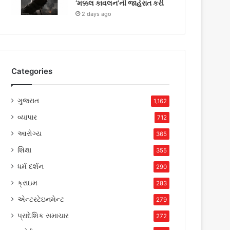
‘મક્કલ કાવલન’ની જાહેરાત કરી
2 days ago
Categories
ગુજરાત
1,162
વ્યાપાર
712
આરોગ્ય
365
શિક્ષા
355
ધર્મ દર્શન
290
ક્રાઇમ
283
એન્ટરટેઇનમેન્ટ
279
પ્રાદેશિક સમાચાર
272