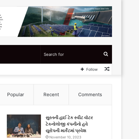
Search
Random
Follow
for
Article
Popular
Recent
Comments
સુરતની હાઈ ટેક સ્વીટ વૉટર
ટેકનોલોજી કંપનીનો હવે
યુરોપની માર્કેટમાં પ્રવેશ
November 10, 2023