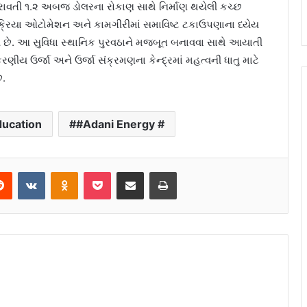
ધરાવતી ૧.૨ અબજ ડોલરના રોકાણ સાથે નિર્માણ થયેલી કચ્છ
ક્રિયા ઓટોમેશન અને કામગીરીમાં સમાવિષ્ટ ટકાઉપણાના ધ્યેય
ી છે. આ સુવિધા સ્થાનિક પુરવઠાને મજબૂત બનાવવા સાથે આયાતી
ીય ઉર્જા અને ઉર્જા સંક્રમણના કેન્દ્રમાં મહત્વની ધાતુ માટે
ે.
ducation
#Adani Energy #
Reddit
VKontakte
Odnoklassniki
Pocket
Share via Email
Print