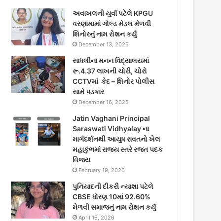
અવાખલની યુર્વા પટેલે KPGU
વરણામામાં ગોલ્ડ મેડલ મેળવી
શિનોરનું નામ રોશન કર્યું
December 13, 2025
સાધલીના મનન વિદ્યાલયમાં
રૂ.4.37 લાખની ચોરી, ચોરો
CCTVમાં કેદ – શિનોર પોલીસ
સામે પડકાર
December 16, 2025
Jatin Vaghani Principal
Saraswati Vidhyalay ના
માર્ગદર્શનથી આયુષ રાવતનો ખેલ
મહાકુંભમાં રાજ્ય સ્તરે રજત પદક
વિજય
February 19, 2026
પુનિયાદની દીકરી ન્યાશા પટેલે
CBSE ધોરણ 10માં 92.60%
મેળવી સમાજનું નામ રોશન કર્યું
April 16, 2026