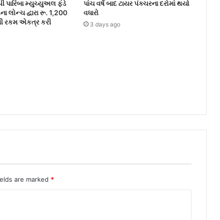
પારિબા મ્યુચ્યુઅલ ફંડે
પાંચ વર્ષ બાદ ટાયર પંક્ચરના દરોમાં થયો
ના લોન્ચ દ્વારા રૂ. 1,200
વધારો
ની રકમ એકત્ર કરી
3 days ago
ields are marked
*