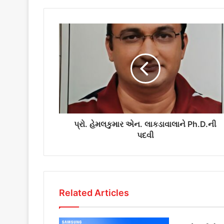
u
r
E
m
a
i
l
a
d
d
r
પ્રો. હેમલકુમાર એન. લાકડાવાલાને Ph.D.ની
e
પદવી
s
s
Related Articles