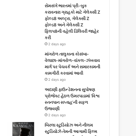
સેમસંગે ભારતમાં પ્રી-બુક
કરાવનારા ગ્રાહકો માટે ગેલેક્સી Z
ફોલ્ડ8 અલ્ટ્રા, ગેલેક્સી Z
ફોલ્ડ8 અને ગેલેક્સી Z
ફ્લિપ8ની વહેલી ડિલિવરી જાહેર
કરી
2 days ago
માંગરોળ તાલુકાના કોસંબા-
વેલાછા-માંગરોળ-વાંકલ-ઝંખવાવ
માર્ગ પર પેચવર્ક અને સમારકામની
કામગીરી કરવામાં આવી
2 days ago
અદાણી ફાઉન્ડેશનના સુપોષણ
પ્રોજેક્ટ હેઠળ ઉમરપાડામાં ‘વિશ્વ
સ્તનપાન સપ્તાહ’ની સફળ
ઉજવણી
2 days ago
બિરલા સ્ટુડિયોઝ અને નીલમ
સ્ટુડિયોઝે તેમની આગામી ફિલ્મ