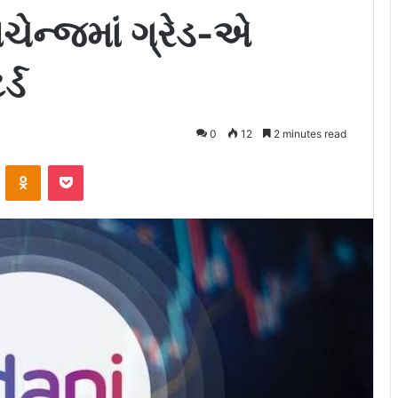
ેન્જમાં ગ્રેડ-એ
્ડ
0
12
2 minutes read
ontakte
Odnoklassniki
Pocket