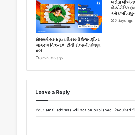
બરોડા બીએનપી 
બે થીમેટિક ફંડ
કરોડ*થી વધુ
2 days ago
સેમસંગે સ્વતંત્રતા દિવસની ઉજવણીના
ભાગરૂપ વિઝન AI ટીવી ડીલ્સની ઘોષણા
કરી
8 minutes ago
Leave a Reply
Your email address will not be published.
Required f