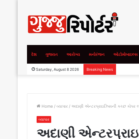
દેશ
ગુજરાત
આરોગ્ય
મનોરંજન
ઓટોમોબાઇલ્સ
Saturday, August 8 2026
Breaking News
Home
/
વ્યાપાર
/
અદાણી એન્ટરપ્રાઇઝિસની કચ્છ કોપર લંડન
વ્યાપાર
અદાણી એન્ટરપ્રા