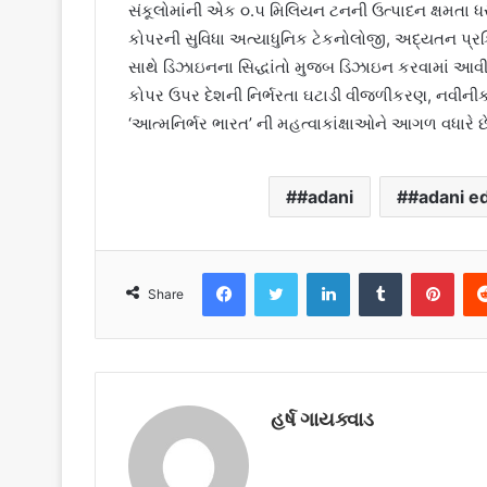
સંકૂલોમાંની એક ૦.૫ મિલિયન ટનની ઉત્પાદન ક્ષમતા 
કોપરની સુવિધા અત્યાધુનિક ટેકનોલોજી, અદ્યતન પ્ર
સાથે ડિઝાઇનના સિદ્ધાંતો મુજબ ડિઝાઇન કરવામાં આવ
કોપર ઉપર દેશની નિર્ભરતા ઘટાડી વીજળીકરણ, નવીનીકરણ
‘આત્મનિર્ભર ભારત’ ની મહત્વાકાંક્ષાઓને આગળ વધારે છ
#adani
#adani e
Facebook
Twitter
LinkedIn
Tumblr
Pinterest
Share
હર્ષ ગાયક્વાડ