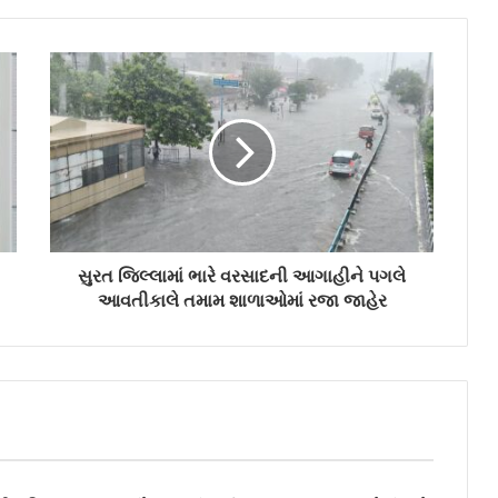
સુરત જિલ્લામાં ભારે વરસાદની આગાહીને પગલે
આવતીકાલે તમામ શાળાઓમાં રજા જાહેર