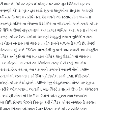
 શકાશે. ‘કોપર ગ્રેડ A’ કોન્ટ્રાક્ટ માટે ગુડ ડિલિવરી બ્રાન્ડ
અગ્રણી કોપર બ્રાન્ડ્સ સાથે મૂકતા ધાતુઓના ક્ષેત્રમાં અદાણી
પર્ધાત્મક ઉત્પાદક તરીકે તેના ઉદભવને આંતરરાષ્ટ્રીય માન્યતા
એન્ટરપ્રાઇઝિસના નેચરલ રિસોર્સિસના સી.ઇ.ઓ. અને કચ્છ કોપર
ું કે વૈશ્વિક ઉર્જા સંક્રમણમાં આધારભૂત ભૂમિકા અદા કરતા તાંબાના
રણી કોપર ઉત્પાદકોમાં અદાણી સમૂહનું સ્થાન સુનિશ્ચિત થતાં
લાય ચેઇન બનાવવામાં ભારતના યોગદાનને મજબૂતી મળી છે. તેમણે
ષાનું આંતરમાળખું અને ESGના ધોરણોની સુચારું અમલવારી આ મંજૂરીને
ક સ્વીકૃતિમાં આ માન્યતા વૈશ્વિક ધાતુ ઉદ્યોગમાં ભારતના
પાદન ક્ષેત્રમાં ભારતને સ્વ-નિર્ભરતા તરફ દોરી જતું આ એક
ઓ, રાસાયણિક રચના, આકાર અને વજનને આવરી લેતી LME-
યામાંથી જવાબદાર સોર્સિંગ પ્રોટોકોલ સાથે LME લિસ્ટિંગને
ાણી કોપર કેથોડ્સને LME-મંજૂર વેરહાઉસમાં વોરંટ પર મૂકવા
ત્તિ તરીકે ઓળખવામાં આવતી LME-લિસ્ટેડ ધાતુનો ઉપયોગ કોલેટરલ
ે. અદાણી કોપરનો LME માં ઉમેરો એક મુખ્ય નવા ઉત્પાદન
્જના ડિલિવરેબલ બેઝને વિસ્તૃત કરી વૈશ્વિક કોપર બજારની તરલતા
ૌથી મોટા સિંગલ-લોકેશન ઉપર સ્થિત અને કોપર સ્મેલ્ટિંગના