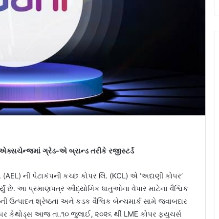
ચેન્જમાં ગ્રેડ-એ બ્રાન્ડ તરીકે રજીસ્ટર્ડ
(AEL) ની પેટાકંપની કચ્છ કોપર લિ. (KCL) એ ‘અદાણી કોપર’
્યું છે. આ પ્રમાણપત્ર ઔદ્યોગિક ધાતુઓના વેપાર માટેના વૈશ્વિક
ની ઉત્પાદન શ્રેષ્ઠતા અને કડક વૈશ્વિક બેન્ચમાર્ક સામે જવાબદાર
 કોપર કેથોડ્સ આજ તા.૧૦ જુલાઈ, ૨૦૨૬ થી LME કોપર ફ્યુચર્સ