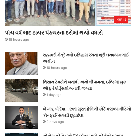
વ્યાપાર
પાંચ વર્ષ બાદ ટાયર પંક્ચરના દરોમાં થયો વધારો
18 hours ago
સહકારી ક્ષેત્રે નવો ઇતિહાસ રચતા શ્રી ઘનશ્યામભાઈ
અમીન
18 hours ago
નિસાન ટેક્ટોને બતાવી અનોખી ક્ષમતા, ઇન્ડિયા બુક
ઑફ રેકોર્ડ્સમાં બનાવી જગ્યા
1 day ago
બે ખંડ, બે દેશ… છતાં સુરત ફેમિલી કોર્ટે કરાવ્યા વીડિયો
કોન્ફરન્સિંગથી છૂટાછેડા
2 days ago
એવોર ઇલેક્ટ્રિકે EX લોન્ચ કરી, જે તેની પ્રથમ