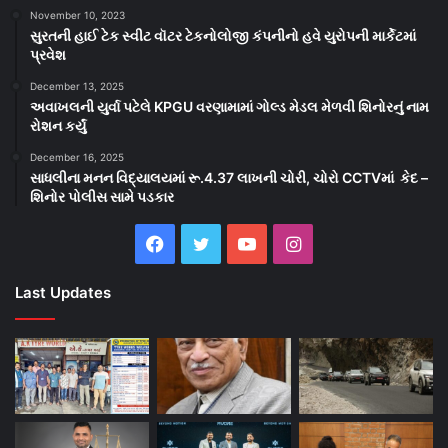
November 10, 2023
સુરતની હાઈ ટેક સ્વીટ વૉટર ટેકનોલોજી કંપનીનો હવે યુરોપની માર્કેટમાં
પ્રવેશ
December 13, 2025
અવાખલની યુર્વા પટેલે KPGU વરણામામાં ગોલ્ડ મેડલ મેળવી શિનોરનું નામ
રોશન કર્યું
December 16, 2025
સાધલીના મનન વિદ્યાલયમાં રૂ.4.37 લાખની ચોરી, ચોરો CCTVમાં કેદ –
શિનોર પોલીસ સામે પડકાર
Facebook
Twitter
YouTube
Instagram
Last Updates