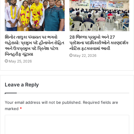
શિનોર તાલુકા પંચાયત પર ભગવો
28 જિલ્લા પ્રમુખો અને 27
લહેરાયો: પ્રમુખ પદે હીનાબેન રોહિત
પ્રદેશના પદાધિકારીઓને કારણદર્શક
અને ઉપપ્રમુખ પદે પ્રિતેશ પટેલ
નોટિસ ફટકારવામાં આવી
બિનહરીફ ચૂંટાયા
May 22, 2026
May 25, 2026
Leave a Reply
Your email address will not be published.
Required fields are
marked
*