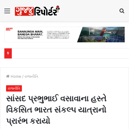
Menu
S
fo
Home
/
રાજનીતિ
રાજનીતિ
સાંસદ પ્રભુભાઈ વસાવાના હસ્તે
વિકસિત ભારત સંકલ્પ યાત્રાનો
પ્રારંભ કરાયો