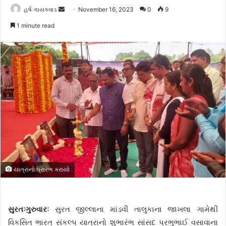
હર્ષ ગાયક્વાડ
S
November 16, 2023
0
9
e
1 minute read
n
d
a
n
e
m
a
i
l
યાત્રાનો પ્રારંભ કરાયો
સુરતઃગુરુવારઃ
સુરત જીલ્લાના માંડવી તાલુકાના જાખલા ગામેથી
વિકસિત ભારત સંકલ્પ યાત્રાનો શુભારંભ સાંસદ પ્રભુભાઈ વસાવાના