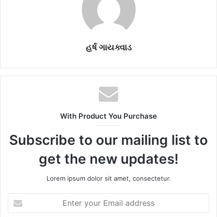
હર્ષ ગાયક્વાડ
With Product You Purchase
Subscribe to our mailing list to
get the new updates!
Lorem ipsum dolor sit amet, consectetur.
E
n