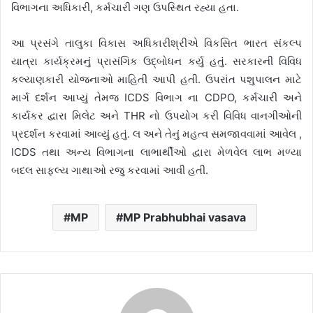
વિભાગના અધિકારી, કર્મચારી ગણ ઉપસ્થિત રહ્યા હતા.
આ પ્રસંગે તાલુકા વિકાસ અધિકારીશ્રીએ વિકસિત ભારત સંકલ્પ
યાત્રા કાર્યક્રમનું પ્રાસંગિક ઉદ્બોધન કર્યુ હતું. સરકારની વિવિધ
કલ્યાણકારી યોજનાઓ માહિતી આપી હતી. ઉપરાંત પશુપાલન માટે
માર્ગ દર્શન આપ્યું તેમજ ICDS વિભાગ ના CDPO, કર્મચારી અને
કાર્યકર દ્વારા મિલેટ અને THR નો ઉપયોગ કરી વિવિધ વાનગીઓની
પ્રદર્શન કરવામાં આવ્યું હતું. લ અને તેનું મહત્વ સમજાવવામાં આવેલ ,
ICDS તથા અન્ય વિભાગના લાભાર્થીઓ દ્વારા મેળવેલ લાભ મળ્યા
બદલ સાફલ્ય ગાથાઓ રજુ કરવામાં આવી હતી.
MP
MP Prabhubhai vasava