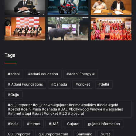
Tags
#adani
#adani education
#Adani Energy #
# Adani Foundations
#Canada
#cricket
#delhi
#Gujju
#gujjureporter #gujjunews #gujarat #crime #politics #india #gold
#petrol #delhi #usa #canada #UAE #bollywood #movie #webseries
#intrnet #tapi #surat #cricket #t20 #bjpsurat
#india
#intrnet
#UAE
Gujarat
gujarat information
Gujjureporter
gujjureporter.com
Samsung
Surat