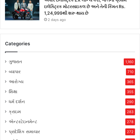
ઇલેક્ટ્રિક મોટરસાઇકલ છે અને તેની કિંમત Rs.
1,24,999થી શરૂ થાય છે
2 days ago
Categories
ગુજરાત
1,160
વ્યાપાર
710
આરોગ્ય
365
શિક્ષા
355
ધર્મ દર્શન
290
ક્રાઇમ
283
એન્ટરટેઇનમેન્ટ
278
પ્રાદેશિક સમાચાર
272