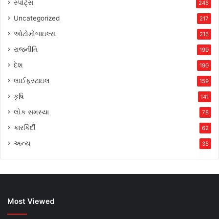
સ્પોર્ટ્સ
245
Uncategorized
217
ઓટોમોબાઇલ્સ
215
રાજનીતિ
199
દેશ
190
લાઈફસ્ટાઇલ
159
કૃષિ
141
લોક સમસ્યા
78
કારકિર્દી
62
અન્ય
35
Most Viewed