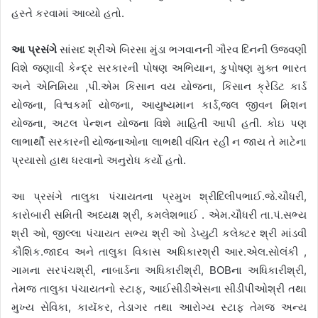
હસ્તે કરવામાં આવ્યો હતો.
આ પ્રસંગે
સાંસદ શ્રીએ બિરસા મુંડા ભગવાનની ગૌરવ દિનની ઉજવણી
વિશે જણાવી કેન્દ્ર સરકારની પોષણ અભિયાન, કુપોષણ મુક્ત ભારત
અને એનિમિયા ,પી.એમ કિસાન વય યોજના, કિસાન ક્રેડિટ કાર્ડ
યોજના, વિશ્વકર્મા યોજના, આયુષ્યમાન કાર્ડ,જલ જીવન મિશન
યોજના, અટલ પેન્શન યોજના વિશે માહિતી આપી હતી. કોઇ પણ
લાભાર્થી સરકારની યોજનાઓના લાભથી વંચિત રહી ન જાય તે માટેના
પ્રયાસો હાથ ધરવાનો અનુરોધ કર્યો હતો.
આ પ્રસંગે તાલુકા પંચાયતના પ્રમુખ શ્રીદિલીપભાઈ.જે.ચૌધરી,
કારોબારી સમિતી અધ્યક્ષ શ્રી, કમલેશભાઈ . એમ.ચૌધરી તા.પં.સભ્ય
શ્રી ઓ, જીલ્લા પંચાયત સભ્ય શ્રી ઓ ડેપ્યુટી કલેક્ટર શ્રી માંડવી
કૌશિક.જાદવ અને તાલુકા વિકાસ અધિકારશ્રી આર.એલ.સોલંકી ,
ગામના સરપંચશ્રી, નાબાર્ડના અધિકારીશ્રી, BOBના અધિકારીશ્રી,
તેમજ તાલુકા પંચાયતનો સ્ટાફ, આઈસીડીએસના સીડીપીઓશ્રી તથા
મુખ્ય સેવિકા, કાયૅકર, તેડાગર તથા આરોગ્ય સ્ટાફ તેમજ અન્ય