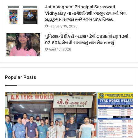
Jatin Vaghani Principal Saraswati
Vidhyalay ના માર્ગદર્શનથી આયુષ રાવતનો ખેલ
મહાકુંભમાં રાજ્ય સ્તરે રજત પદક વિજય
February 19, 2026
પુનિયાદની દીકરી ન્યાશા પટેલે CBSE ધોરણ 10માં
92.60% મેળવી સમાજનું નામ રોશન કર્યું
April 16, 2026
Popular Posts