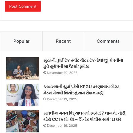
Popular
Recent
Comments
સુરતની હાઈ ટેક સ્વીટ વૉટર ટેકનોલોજી કંપનીનો
હવે યુરોપની માર્કેટમાં પ્રવેશ
November 10, 2023
અવાખલની યુર્વા પટેલે KPGU વરણામામાં ગોલ્ડ
મેડલ મેળવી શિનોરનું નામ રોશન કર્યું
December 13, 2025
સાધલીના મનન વિદ્યાલયમાં રૂ.4.37 લાખની ચોરી,
ચોરો CCTVમાં કેદ – શિનોર પોલીસ સામે પડકાર
December 16, 2025