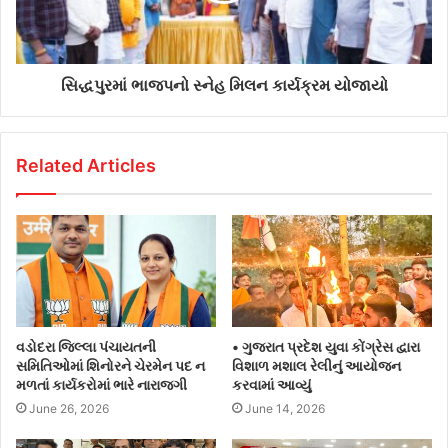
સિદ્ધપુરમાં ભાજપનો સ્નેહ મિલન કાર્યક્રમ યોજાયો
Related Articles
વડોદરા જિલ્લા પંચાયતની
• ગુજરાત પ્રદેશ યુવા કોંગ્રેસ દ્વારા
સમિતિઓમાં શિનોરને ચેરમેન પદ ન
વિશાળ મશાલ રેલીનું આયોજન
મળતાં કાર્યકરોમાં ભારે નારાજગી
કરવામાં આવ્યું
June 26, 2026
June 14, 2026