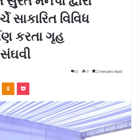
 સુરત મનપા દ્વારા
્ચે સાકારિત વિવિધ
્પણ કરતા ગૃહ
 સંઘવી
0
7
2 minutes read
ontakte
Odnoklassniki
Pocket