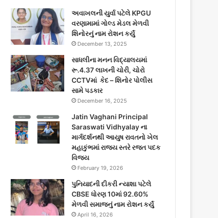
અવાખલની યુર્વા પટેલે KPGU
વરણામામાં ગોલ્ડ મેડલ મેળવી
શિનોરનું નામ રોશન કર્યું
December 13, 2025
સાધલીના મનન વિદ્યાલયમાં
રૂ.4.37 લાખની ચોરી, ચોરો
CCTVમાં કેદ – શિનોર પોલીસ
સામે પડકાર
December 16, 2025
Jatin Vaghani Principal
Saraswati Vidhyalay ના
માર્ગદર્શનથી આયુષ રાવતનો ખેલ
મહાકુંભમાં રાજ્ય સ્તરે રજત પદક
વિજય
February 19, 2026
પુનિયાદની દીકરી ન્યાશા પટેલે
CBSE ધોરણ 10માં 92.60%
મેળવી સમાજનું નામ રોશન કર્યું
April 16, 2026