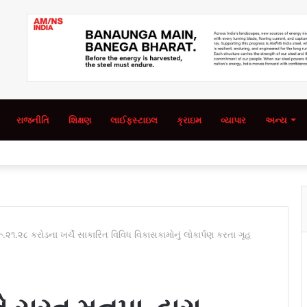
રાજનીતિ
શિક્ષણ
લાઈફસ્ટાઇલ
ક્રાઇમ
વ્યાપાર
અન્ય
ૂ.૨૧.૨૮ કરોડના ખર્ચે સાકારિત વિવિધ વિકાસકામોનું લોકાર્પણ કરતા ગૃહ