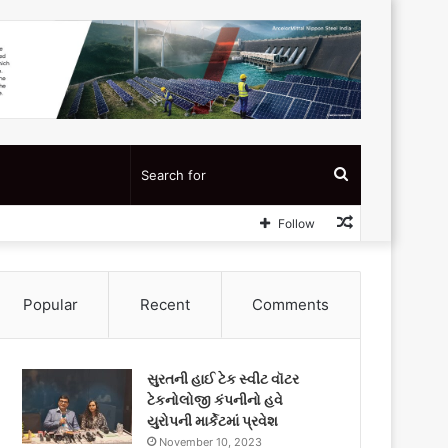
Search
Random
Follow
for
Article
Popular
Recent
Comments
સુરતની હાઈ ટેક સ્વીટ વૉટર
ટેકનોલોજી કંપનીનો હવે
યુરોપની માર્કેટમાં પ્રવેશ
November 10, 2023