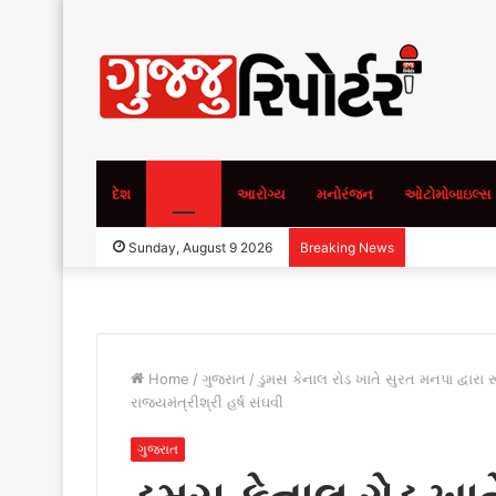
દેશ
ગુજરાત
આરોગ્ય
મનોરંજન
ઓટોમોબાઇલ્સ
Sunday, August 9 2026
Breaking News
Home
/
ગુજરાત
/
ડુમસ કેનાલ રોડ ખાતે સુરત મનપા દ્વારા ર
રાજ્યમંત્રીશ્રી હર્ષ સંઘવી
ગુજરાત