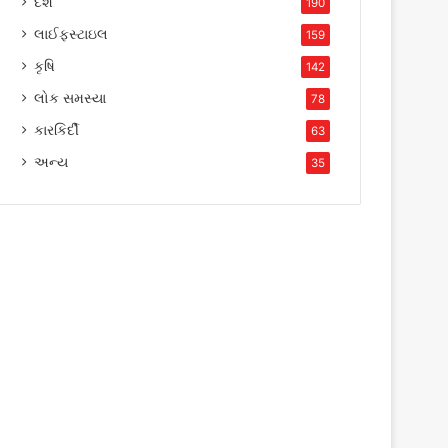
દેશ
190
લાઈફસ્ટાઇલ
159
કૃષિ
142
લોક સમસ્યા
78
કારકિર્દી
63
અન્ય
35