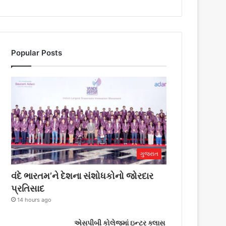
Popular Posts
ગુજરાત
વંદે ભારતમ’ને દેશના સંશોધકોનો જોરદાર
પ્રતિસાદ
14 hours ago
એસપીબી કોલેજમાં ઇન્ટર ક્લાસ