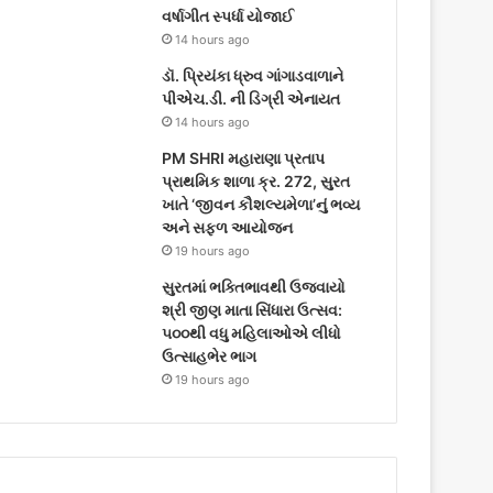
વર્ષાગીત સ્પર્ધા યોજાઈ
14 hours ago
ડૉ. પ્રિયંકા ધ્રુવ ગાંગાડવાળાને
પીએચ.ડી. ની ડિગ્રી એનાયત
14 hours ago
PM SHRI મહારાણા પ્રતાપ
પ્રાથમિક શાળા ક્ર. 272, સુરત
ખાતે ‘જીવન કૌશલ્યમેળા’નું ભવ્ય
અને સફળ આયોજન
19 hours ago
સુરતમાં ભક્તિભાવથી ઉજવાયો
શ્રી જીણ માતા સિંધારા ઉત્સવ:
૫૦૦થી વધુ મહિલાઓએ લીધો
ઉત્સાહભેર ભાગ
19 hours ago