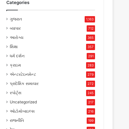
Categories
ગુજરાત
1,163
વ્યાપાર
712
આરોગ્ય
365
શિક્ષા
357
ધર્મ દર્શન
291
ક્રાઇમ
283
એન્ટરટેઇનમેન્ટ
279
પ્રાદેશિક સમાચાર
272
સ્પોર્ટ્સ
245
Uncategorized
217
ઓટોમોબાઇલ્સ
216
રાજનીતિ
199