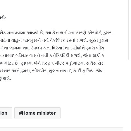
રો:
ોડ બનાવવામાં આવ્યો છે, આ કેનાલ રોડના કારણે એરપોર્ટ, ડુમસ
ાટેના વાહન વ્યવહારને નવો વૈકલ્પિક રસ્તો મળશે. સુરત ડુમસ
ામેના ભાગમાં નવા ડેવલપ થતા વિસ્તારના રહીશોને ડુમસ બીચ,
તાનાબાદ,ગવિયર ગામને નવી કનેક્ટિવિટી મળશે, જેના થકી ૧
 મીટર છે. હાલમાં બંને તરફ ૬ મીટર પહોળાઇમાં સર્વિસ રોડ
વિસ્તાર અને ડુમસ, ભીમપોર, સુલતાનાબાદ, કાદી ફળિયા જેવા
ં થશે.
tion
Home minister