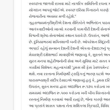
સ્વચ્છતા જાળવી રાખવા માટે નાગરિક સમિતિની રચના કર
યોગદાન આપવું જોઈએ. સ્વચ્છ દરિયા કિનારાને કારણે પ
રોજગારીના અવસર મળી રહેશે.”
ગૃહરાજ્યમંત્રીશ્રીએ દેશના સૈનિકોને અભિનંદન પાઠવતા 
આતંકવાદીઓનો ખાત્મો કરવાની કામગીરી દેશની સેનાએ 
વિશ્વની શ્રેષ્ઠ સેનાઓમાં સ્થાન ધરાવે છે. ઉપરાંત, 
છે. દુનિયાભરમાં શક્તિશાળી બની છે. ઓપરેશન સિંદૂરની
અપાઈ રહેલું સન્માન દેશની દેશની એકતા-દેશદાઝનું પ્ર
મેયરશ્રી દક્ષેશભાઈ માવાણીએ જણાવ્યુ કે, સુરતને અત્યાર સ
સુરત મનપા શહેરીજનોની સેવા અને સુવિધા માટે સતત કાર
કાર્યોમાં વિશેષત: મહત્વાકાંક્ષી ‘ડુમસ સી ફેસ ડેવલપમેન્ટ
થશે. નવા રસ્તાના નિર્માણથી ટ્રાફિકનું ભારણ ઘટશે 
ધારાસભ્યશ્રી સંદીપ દેસાઇએ જણાવ્યું હતું કે, ડુમસ દ
ઉપરાંત, સુરત મનપા દ્વારા અંદાજિત રૂ.૧૭૫ કરોડના ખર્
સમયમાં અંદાજિત રૂ.૫૦૦ કરોડના ખર્ચે બીચ વિસ્તારનો 
રસ્તાનું નિર્માણ કરવામાં આવી રહ્યું છે, જેના કારણ
આ પ્રસંગે શાસક પક્ષના નેતા શશિકલા ત્રિપાઠી, વિવિ