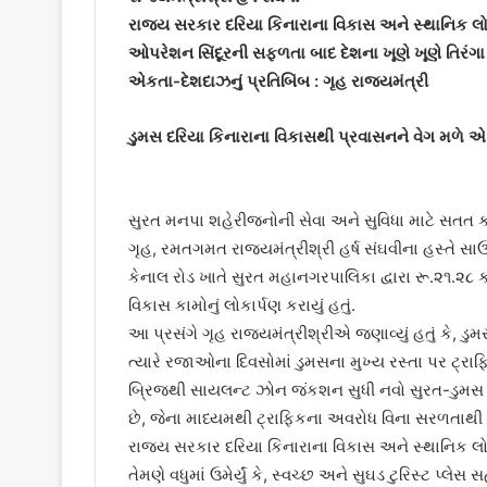
રાજ્ય સરકાર દરિયા કિનારાના વિકાસ અને સ્થાનિક લો
ઓપરેશન સિંદૂરની સફળતા બાદ દેશના ખૂણે ખૂણે તિરંગા 
એકતા-દેશદાઝનું પ્રતિબિંબ : ગૃહ રાજ્યમંત્રી
ડુમસ દરિયા કિનારાના વિકાસથી પ્રવાસનને વેગ મળે એ 
સુરત મનપા શહેરીજનોની સેવા અને સુવિધા માટે સતત કા
ગૃહ, રમતગમત રાજ્યમંત્રીશ્રી હર્ષ સંઘવીના હસ્તે સાઉથ
કેનાલ રોડ ખાતે સુરત મહાનગરપાલિકા દ્વારા રૂ.૨૧.૨૮ ક
વિકાસ કામોનું લોકાર્પણ કરાયું હતું.
આ પ્રસંગે ગૃહ રાજ્યમંત્રીશ્રીએ જણાવ્યું હતું કે, ડ
ત્યારે રજાઓના દિવસોમાં ડુમસના મુખ્ય રસ્તા પર ટ્ર
બ્રિજથી સાયલન્ટ ઝોન જંકશન સુધી નવો સુરત-ડુમસ ર
છે, જેના માધ્યમથી ટ્રાફિકના અવરોધ વિના સરળતાથી દર
રાજ્ય સરકાર દરિયા કિનારાના વિકાસ અને સ્થાનિક લ
તેમણે વધુમાં ઉમેર્યું કે, સ્વચ્છ અને સુઘડ ટુરિસ્ટ પ્