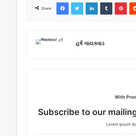
Facebook
Twitter
LinkedIn
Tumblr
Pinterest
Share
હર્ષ ગાયક્વાડ
With Pro
Subscribe to our mailing
Lorem ipsum dol