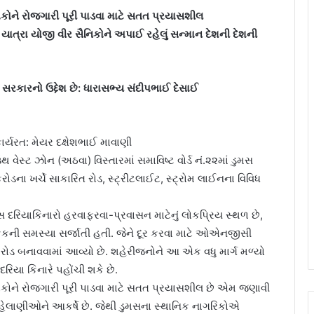
કોને રોજગારી પૂરી પાડવા માટે સતત પ્રયાસશીલ
યાત્રા યોજી વીર સૈનિકોને અપાઈ રહેલું સન્માન દેશની દેશની
સરકારનો ઉદ્દેશ છે: ધારાસભ્ય સંદીપભાઈ દેસાઈ
ર્યરત: મેયર દક્ષેશભાઈ માવાણી
 વેસ્ટ ઝોન (અઠવા) વિસ્તારમાં સમાવિષ્ટ વોર્ડ નં.૨૨માં ડુમસ
રોડના ખર્ચે સાકારિત રોડ, સ્ટ્રીટલાઈટ, સ્ટ્રોમ લાઈનના વિવિધ
ુમસ દરિયાકિનારો હરવાફરવા-પ્રવાસન માટેનું લોકપ્રિય સ્થળ છે,
ાફિકની સમસ્યા સર્જાતી હતી. જેને દૂર કરવા માટે ઓએનજીસી
ોડ બનાવવામાં આવ્યો છે. શહેરીજનોને આ એક વધુ માર્ગ મળ્યો
િયા કિનારે પહોંચી શકે છે.
ોકોને રોજગારી પૂરી પાડવા માટે સતત પ્રયાસશીલ છે એમ જણાવી
લેસ સહેલાણીઓને આકર્ષે છે. જેથી ડુમસના સ્થાનિક નાગરિકોએ