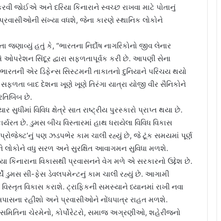
વી જોઈએ અને દરિયા કિનારાને સ્વચ્છ રાખવા માટે પોતાનું
્રવાસીઓની સંખ્યા વધશે, જેના કારણે સ્થાનિક લોકોને
જણાવ્યું હતું કે, “ભારતના નિર્દોષ નાગરિકોનો જીવ લેનાર
ઓપરેશન સિંદૂર દ્વારા સફળતાપૂર્વક કરી છે. આપણી સેના
આજે ભારતની એર ડિફેન્સ સિસ્ટમની તાકાતનો દુનિયાને પરિચય થયો
 સફળતા બાદ દેશના ખૂણે ખૂણે તિરંગા યાત્રા યોજી વીર સૈનિકોને
તિબિંબ છે.
ુધીમાં વિવિધ ક્ષેત્રે સાત રાષ્ટ્રીય પુરસ્કારો પ્રાપ્ત થયા છે.
્યરત છે. ડુમસ બીચ વિસ્તારમાં હાથ ધરાયેલા વિવિધ વિકાસ
 પ્રોજેક્ટ’નું પણ ઝડપભેર કામ ચાલી રહ્યું છે, જે ટૂંક સમયમાં પૂર્ણ
અને લોકોને વધુ સરળ અને સુરક્ષિત આવાગમન સુવિધા મળશે.
રિયા કિનારાના વિકાસથી પ્રવાસનને વેગ મળે એ સરકારનો ઉદ્દેશ છે.
ચે ડુમસ સી-ફેસ ડેવલપમેન્ટનું કામ ચાલી રહ્યું છે. આગામી
વિસ્તૃત વિકાસ કરાશે. ટ્રાફિકની સમસ્યાને ધ્યાનમાં રાખી નવા
ે આસપાસના રહીશો અને પ્રવાસીઓને નોંધપાત્ર રાહત મળશે.
ધ સમિતિના ચેરમેનો, કોર્પોરેટરો, સમાજ અગ્રણીઓ, શહેરીજનો