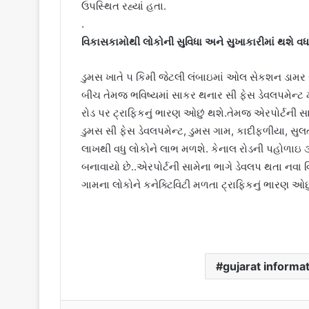
ઉપસ્થિત રહ્યાં હતા.
.
વિકાસકામોથી લોકોની સુવિધા અને સુખાકારીમાં થશે વધા
ડુમસ ખાતે ૫ કિમી જેટલી લંબાઇમાં ઓલ સેકશન ડામર ર
બીચ તેમજ ભવિષ્યમાં સાકર થનાર સી ફેસ ડેવલપમેન્ટ મ
રોડ પર ટ્રાફિકનું ભારણ ઓછું થશે.તેમજ એરપોર્ટની સ
ડુમસ સી ફેસ ડેવલપમેન્ટ, ડુમસ ગામ, કાદીફળીયા, સુલ
લાખથી વધુ લોકોને લાભ મળશે. કેનાલ રોડની પહોળાઇ ૩૬
બનાવાયો છે..એરપોર્ટની સામેના ભાગે ડેવલપ થતા નવા 
ગામના લોકોને કનેક્ટિવિટી મળતા ટ્રાફિકનું ભારણ ઓછુ
gujarat informa