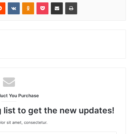
Reddit
VKontakte
Odnoklassniki
Pocket
Share via Email
Print
duct You Purchase
 list to get the new updates!
or sit amet, consectetur.