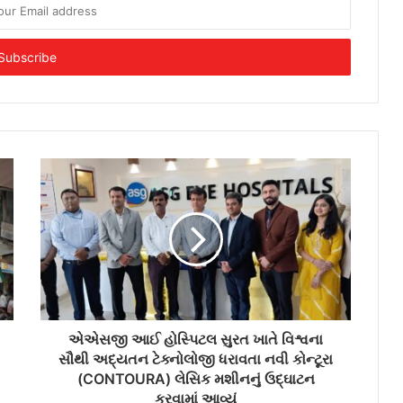
એએસજી આઈ હોસ્પિટલ સુરત ખાતે વિશ્વના
સૌથી અદ્યતન ટેક્નોલોજી ધરાવતા નવી કોન્ટૂરા
(CONTOURA) લેસિક મશીનનું ઉદ્ઘાટન
કરવામાં આવ્યું