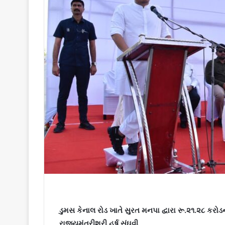
l
ડુમસ કેનાલ રોડ ખાતે સુરત મનપા દ્વારા રૂ.૨૧.૨૮ કરોડન
રાજ્યમંત્રીશ્રી હર્ષ સંઘવી