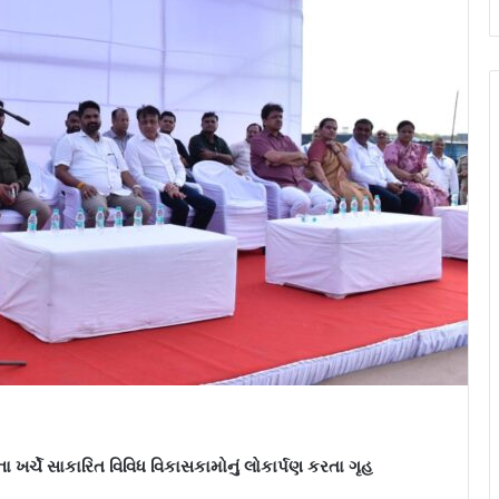
ા ખર્ચે સાકારિત વિવિધ વિકાસકામોનું લોકાર્પણ કરતા ગૃહ