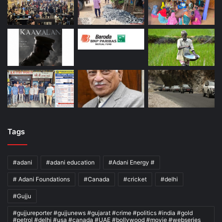
Tags
#adani
#adani education
#Adani Energy #
# Adani Foundations
#Canada
#cricket
#delhi
#Gujju
#gujjureporter #gujjunews #gujarat #crime #politics #india #gold
#petrol #delhi #usa #canada #UAE #bollywood #movie #webseries