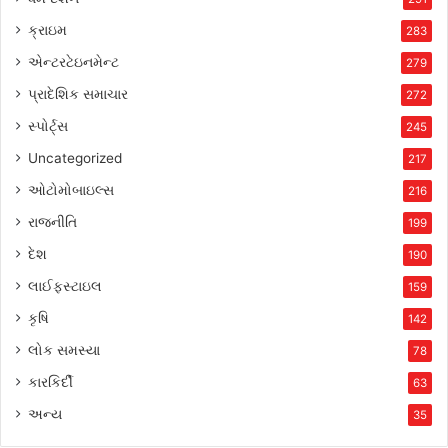
ક્રાઇમ
283
એન્ટરટેઇનમેન્ટ
279
પ્રાદેશિક સમાચાર
272
સ્પોર્ટ્સ
245
Uncategorized
217
ઓટોમોબાઇલ્સ
216
રાજનીતિ
199
દેશ
190
લાઈફસ્ટાઇલ
159
કૃષિ
142
લોક સમસ્યા
78
કારકિર્દી
63
અન્ય
35