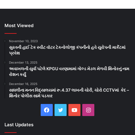
Most Viewed
November 10, 2023
સુરતની હાઈ ટેક સ્વીટ વૉટર ટેકનોલોજી કંપનીનો હવે યુરોપની માર્કેટમાં
પ્રવેશ
December 13, 2025
અવાખલની યુર્વા પટેલે KPGU વરણામામાં ગોલ્ડ મેડલ મેળવી શિનોરનું નામ
રોશન કર્યું
December 16, 2025
સાધલીના મનન વિદ્યાલયમાં રૂ.4.37 લાખની ચોરી, ચોરો CCTVમાં કેદ –
શિનોર પોલીસ સામે પડકાર
Facebook
Twitter
YouTube
Instagram
Last Updates