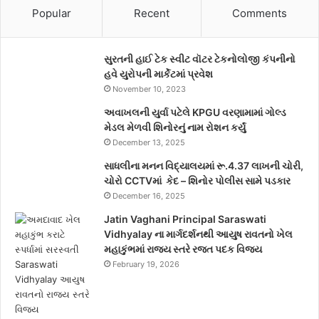
Popular
Recent
Comments
સુરતની હાઈ ટેક સ્વીટ વૉટર ટેકનોલોજી કંપનીનો
હવે યુરોપની માર્કેટમાં પ્રવેશ
November 10, 2023
અવાખલની યુર્વા પટેલે KPGU વરણામામાં ગોલ્ડ
મેડલ મેળવી શિનોરનું નામ રોશન કર્યું
December 13, 2025
સાધલીના મનન વિદ્યાલયમાં રૂ.4.37 લાખની ચોરી,
ચોરો CCTVમાં કેદ – શિનોર પોલીસ સામે પડકાર
December 16, 2025
Jatin Vaghani Principal Saraswati
Vidhyalay ના માર્ગદર્શનથી આયુષ રાવતનો ખેલ
મહાકુંભમાં રાજ્ય સ્તરે રજત પદક વિજય
February 19, 2026