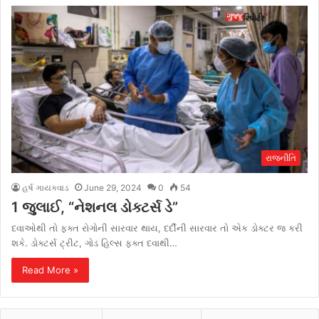
રાજનીતિ
હર્ષ ગાયક્વાડ
June 29, 2024
0
54
1 જુલાઈ, “નેશનલ ડોક્ટર્સ ડે”
દવાઓથી તો ફક્ત રોગોની સારવાર થાય, દર્દીની સારવાર તો એક ડોક્ટર જ કરી
શકે. ડોક્ટર્સ ટ્રીટ, ગોડ હિલ્સ ફક્ત દવાથી…
Read More »