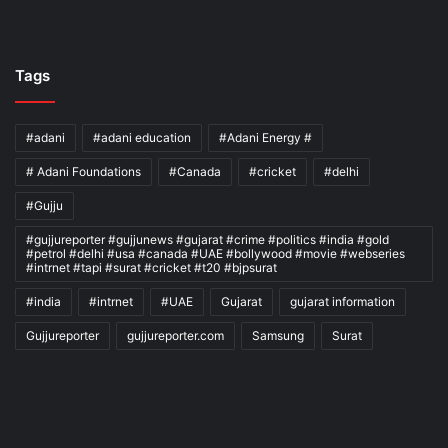
Tags
#adani
#adani education
#Adani Energy #
# Adani Foundations
#Canada
#cricket
#delhi
#Gujju
#gujjureporter #gujjunews #gujarat #crime #politics #india #gold
#petrol #delhi #usa #canada #UAE #bollywood #movie #webseries
#intrnet #tapi #surat #cricket #t20 #bjpsurat
#india
#intrnet
#UAE
Gujarat
gujarat information
Gujjureporter
gujjureporter.com
Samsung
Surat