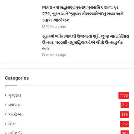
PM SHRI મહારાણા પ્રતાપ પ્રાથમિક શાળા ક્ર.
272, સુરત ખાતે ‘જીવન કૌશલ્યમેળા’નું ભવ્ય અને
સફળ આયોજન
10 hours ago
સુરતમાં ભક્તિભાવથી ઉજવાયો શ્રી જીણ માતા સિંધારા
ઉત્સવ: ૫૦૦થી વધુ મહિલાઓએ લીધો ઉત્સાહભેર
ભાગ
10 hours ago
Categories
ગુજરાત
1,163
વ્યાપાર
712
આરોગ્ય
365
શિક્ષા
357
ધર્મ દર્શન
291