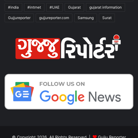
#india
#intrnet
#UAE
Gujarat
gujarat information
Gujjureporter
gujjureporter.com
Samsung
Surat
© Copyright 2026, All Rights Reserved |
Gujju Reporter