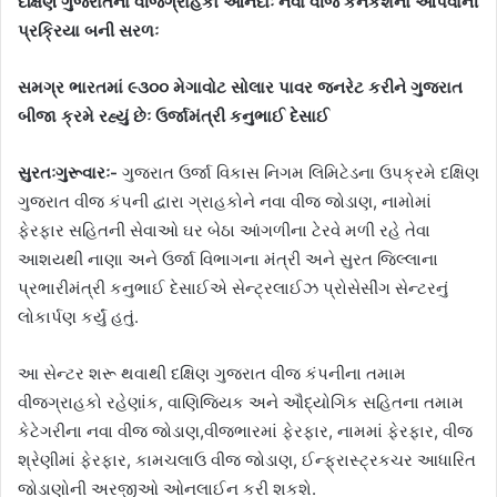
દક્ષિણ ગુજરાતના વીજગ્રાહકો આનંદોઃ નવા વીજ કનકેશનો આપવાની
પ્રક્રિયા બની સરળઃ
સમગ્ર ભારતમાં ૯૩૦૦ મેગાવોટ સોલાર પાવર જનરેટ કરીને ગુજરાત
બીજા ક્રમે રહ્યું છેઃ ઉર્જામંત્રી કનુભાઈ દેસાઈ
સુરતઃગુરૂવારઃ-
ગુજરાત ઉર્જા વિકાસ નિગમ લિમિટેડના ઉપક્રમે દક્ષિણ
ગુજરાત વીજ કંપની દ્વારા ગ્રાહકોને નવા વીજ જોડાણ, નામોમાં
ફેરફાર સહિતની સેવાઓ ઘર બેઠા આંગળીના ટેરવે મળી રહે તેવા
આશયથી નાણા અને ઉર્જા વિભાગના મંત્રી અને સુરત જિલ્લાના
પ્રભારીમંત્રી કનુભાઈ દેસાઈએ સેન્ટ્રલાઈઝ પ્રોસેસીંગ સેન્ટરનું
લોકાર્પણ કર્યું હતું.
આ સેન્ટર શરૂ થવાથી દક્ષિણ ગુજરાત વીજ કંપનીના તમામ
વીજગ્રાહકો રહેણાંક, વાણિજ્યિક અને ઔદ્યોગિક સહિતના તમામ
કેટેગરીના નવા વીજ જોડાણ,વીજભારમાં ફેરફાર, નામમાં ફેરફાર, વીજ
શ્રેણીમાં ફેરફાર, કામચલાઉ વીજ જોડાણ, ઈન્ફ્રાસ્ટ્રકચર આધારિત
જોડાણોની અરજીઓ ઓનલાઈન કરી શકશે.