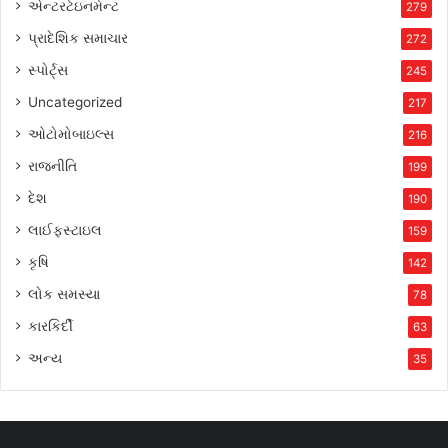
એન્ટરટેઇનમેન્ટ
279
પ્રાદેશિક સમાચાર
272
સ્પોર્ટ્સ
245
Uncategorized
217
ઓટોમોબાઇલ્સ
216
રાજનીતિ
199
દેશ
190
લાઈફસ્ટાઇલ
159
કૃષિ
142
લોક સમસ્યા
78
કારકિર્દી
63
અન્ય
35