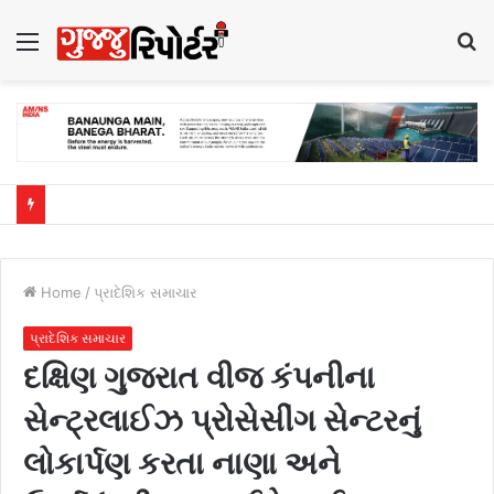
Menu
S
fo
Home
/
પ્રાદેશિક સમાચાર
પ્રાદેશિક સમાચાર
દક્ષિણ ગુજરાત વીજ કંપનીના
સેન્ટ્રલાઈઝ પ્રોસેસીંગ સેન્ટરનું
લોકાર્પણ કરતા નાણા અને