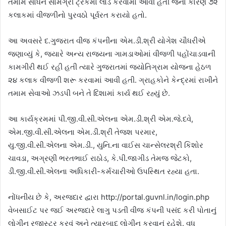
તમામ સાધન સામગ્રી ટ્રકમાં લોડ કરવામાં આવી હતી જેના કારણે ૭૨
કલાકમાં વીજળીનો પુરવઠો પૂર્વરત કરાયો હતો.
આ અવસરે દ.ગુજરાત વીજ કંપનીના એમ.ડી.શ્રી યોગેશ ચૌધરીએ
જણાવ્યું કે, જયારે અન્ય રાજયના ગામડાઓમાં વીજળી પહોંચાડવાની
કામગીરી થઈ રહી હતી ત્યારે ગુજરાતમાં જયોતિગ્રામ યોજના હેઠળ
૨૪ કલાક વીજળી શરૂ કરવામાં આવી હતી. ગ્રાહકોને કેન્દ્રમાં રાખીને
તમામ સેવાઓ ઝડપી બને તે દિશામાં કાર્ય થઈ રહ્યું છે.
આ કાર્યક્રમમાં પી.જી.વી.સી.એલના એમ.ડી.શ્રી એમ.જે.દવે,
એમ.જી.વી.સી.એલના એમ.ડી.શ્રી તેજશ પરમાર,
યુ.જી.વી.સી.એલના એમ.ડી., યુનિ.ના વાઈસ ચાન્સેલરશ્રી કિશોર
ચાવડા, અગ્રણી ભરતભાઈ રાઠોડ, કે.પી.જાગીડ તેમજ જેટકો,
ડી.જી.વી.સી.એલના અધિકારી-કર્મચારીઓ ઉપસ્થિત રહ્યા હતા.
નોંધનીય છે કે, અરજદાર દ્વારા http://portal.guvnl.in/login.php
વેબસાઈટ પર જઈ અરજદારે લાગુ પડતી વીજ કંપની પસંદ કરી પોતાનું
લોગીન રજીસ્ટર કરવું અને ત્યારબાદ લોગીન કરવાનું રહેશે. વધુ