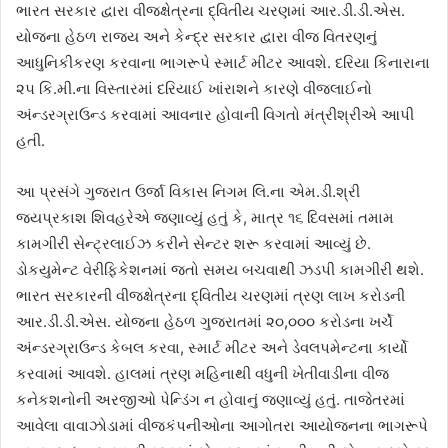
ભારત સરકાર દ્વારા વીજક્ષેત્રના દ્વિતીય ચરણમાં આર.ડી.ડી.એસ.
યોજના હેઠળ રાજય અને કેન્દ્ર સરકાર દ્વારા વીજ વિતરણનું
આધુનિકીકરણ કરવાના ભાગરૂપે સ્માર્ટ મીટર આવશે. દરિયા કિનારાના
૨૫ કિ.મી.ના વિસ્તારમાં દરિયાઈ ખાંરાશને કારણે વીજલાઈનો
અંન્ડરગ્રાઉન્ડ કરવામાં આવનાર હોવાની વિગતો મંત્રીશ્રીએ આપી
હતી.
આ પ્રસંગે ગુજરાત ઉર્જા વિકાસ નિગમ લિ.ના એમ.ડી.શ્રી
જયપ્રકાશ શિવહરેએ જણાવ્યું હતું કે, માત્ર ૧૬ દિવસમાં તમામ
કામગીરી સેન્ટ્રલાઈઝ કરીને સેન્ટર શરૂ કરવામાં આવ્યું છે.
ડોકયુમેન્ટ વેરીફિકેશનમાં જતો સમય બચવાથી ઝડપી કામગીરી થશે.
ભારત સરકારની વીજક્ષેત્રના દ્વિતીય ચરણમાં ત્રણ લાખ કરોડની
આર.ડી.ડી.એસ. યોજના હેઠળ ગુજરાતમાં ૨૦,૦૦૦ કરોડના ખર્ચે
અંન્ડરગ્રાઉન્ડ કેબલ કરવા, સ્માર્ટ મીટર અને ડેવલપમેન્ટના કાર્યો
કરવામાં આવશે. હાલમાં ત્રણ મહિનાથી વધુની ખેતીવાડીના વીજ
કનેકશનોની અરજીઓ પેન્ડિંગ ન હોવાનું જણાવ્યું હતું. તાજેતરમાં
આવેલા વાવાઝોડામાં વીજકંપનીઓના આગોતરા આયોજનના ભાગરૂપે