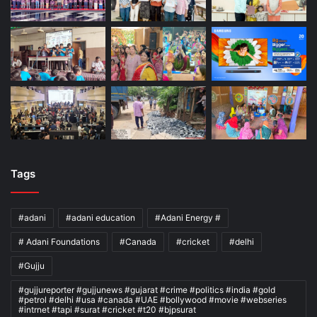
Tags
#adani
#adani education
#Adani Energy #
# Adani Foundations
#Canada
#cricket
#delhi
#Gujju
#gujjureporter #gujjunews #gujarat #crime #politics #india #gold
#petrol #delhi #usa #canada #UAE #bollywood #movie #webseries
#intrnet #tapi #surat #cricket #t20 #bjpsurat