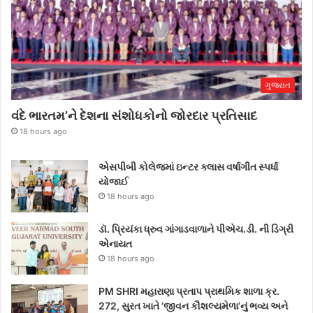
ગુજરાત
વંદે ભારતમ’ને દેશના સંશોધકોનો જોરદાર પ્રતિસાદ
18 hours ago
એસપીબી કોલેજમાં ઇન્ટર ક્લાસ વર્ષાગીત સ્પર્ધા
યોજાઈ
18 hours ago
ડૉ. પ્રિયંકા ધ્રુવ ગાંગાડવાળાને પીએચ.ડી. ની ડિગ્રી
એનાયત
18 hours ago
PM SHRI મહારાણા પ્રતાપ પ્રાથમિક શાળા ક્ર.
272, સુરત ખાતે ‘જીવન કૌશલ્યમેળા’નું ભવ્ય અને