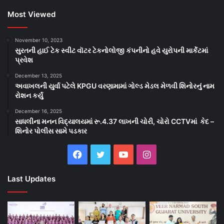
Most Viewed
November 10, 2023
સુરતની હાઈ ટેક સ્વીટ વૉટર ટેકનોલોજી કંપનીનો હવે યુરોપની માર્કેટમાં
પ્રવેશ
December 13, 2025
અવાખલની યુર્વા પટેલે KPGU વરણામામાં ગોલ્ડ મેડલ મેળવી શિનોરનું નામ
રોશન કર્યું
December 16, 2025
સાધલીના મનન વિદ્યાલયમાં રૂ.4.37 લાખની ચોરી, ચોરો CCTVમાં કેદ –
શિનોર પોલીસ સામે પડકાર
Facebook
Twitter
YouTube
Instagram
Last Updates