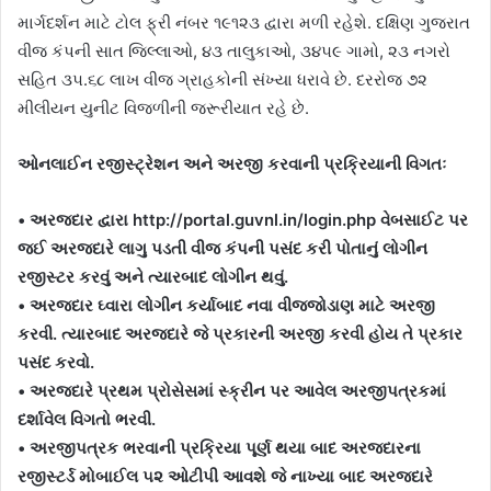
માર્ગદર્શન માટે ટોલ ફ્રી નંબર ૧૯૧૨૩ દ્વારા મળી રહેશે. દક્ષિણ ગુજરાત
વીજ કંપની સાત જિલ્લાઓ, ૪૩ તાલુકાઓ, ૩૪૫૯ ગામો, ૨૩ નગરો
સહિત ૩૫.૬૮ લાખ વીજ ગ્રાહકોની સંખ્યા ધરાવે છે. દરરોજ ૭૨
મીલીયન યુનીટ વિજળીની જરૂરીયાત રહે છે.
ઓનલાઈન રજીસ્ટ્રેશન અને અરજી કરવાની પ્રક્રિયાની વિગતઃ
• અરજદાર દ્વારા http://portal.guvnl.in/login.php વેબસાઈટ પર
જઈ અરજદારે લાગુ પડતી વીજ કંપની પસંદ કરી પોતાનું લોગીન
રજીસ્ટર કરવું અને ત્યારબાદ લોગીન થવું.
• અરજદાર ઘ્વારા લોગીન કર્યાબાદ નવા વીજજોડાણ માટે અરજી
કરવી. ત્યારબાદ અરજદારે જે પ્રકારની અરજી કરવી હોય તે પ્રકાર
પસંદ કરવો.
• અરજદારે પ્રથમ પ્રોસેસમાં સ્ક્રીન પર આવેલ અરજીપત્રકમાં
દર્શાવેલ વિગતો ભરવી.
• અરજીપત્રક ભરવાની પ્રક્રિયા પૂર્ણ થયા બાદ અરજદારના
રજીસ્ટર્ડ મોબાઈલ ૫૨ ઓટીપી આવશે જે નાખ્યા બાદ અરજદારે