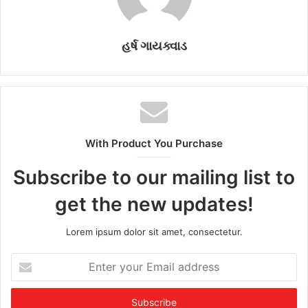
હર્ષ ગાયક્વાડ
With Product You Purchase
Subscribe to our mailing list to
get the new updates!
Lorem ipsum dolor sit amet, consectetur.
E
n
t
e