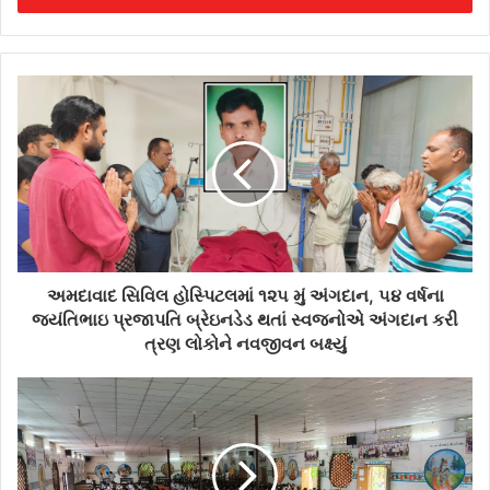
r
y
o
u
r
E
m
a
i
l
a
d
d
અમદાવાદ સિવિલ હોસ્પિટલમાં ૧૨૫ મું અંગદાન, ૫૪ વર્ષના
r
જયંતિભાઇ પ્રજાપતિ બ્રેઇનડેડ થતાં સ્વજનોએ અંગદાન કરી
e
ત્રણ લોકોને નવજીવન બક્ષ્યું
s
s