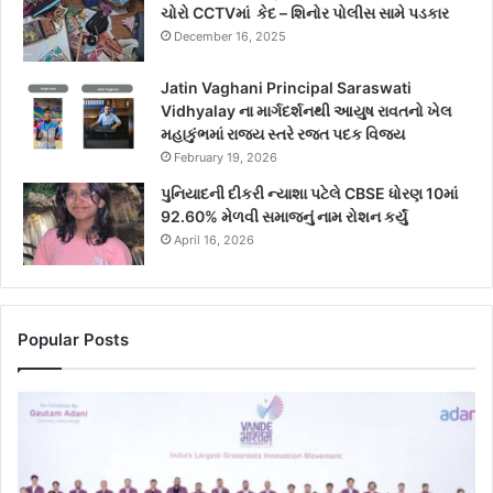
ચોરો CCTVમાં કેદ – શિનોર પોલીસ સામે પડકાર
December 16, 2025
Jatin Vaghani Principal Saraswati
Vidhyalay ના માર્ગદર્શનથી આયુષ રાવતનો ખેલ
મહાકુંભમાં રાજ્ય સ્તરે રજત પદક વિજય
February 19, 2026
પુનિયાદની દીકરી ન્યાશા પટેલે CBSE ધોરણ 10માં
92.60% મેળવી સમાજનું નામ રોશન કર્યું
April 16, 2026
Popular Posts