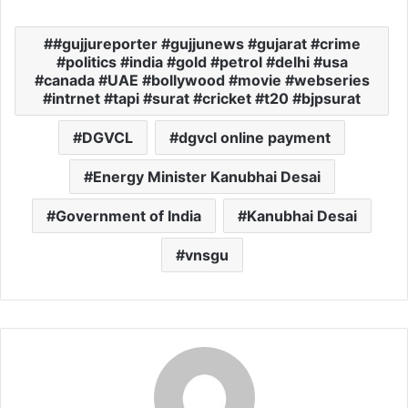
#gujjureporter #gujjunews #gujarat #crime
#politics #india #gold #petrol #delhi #usa
#canada #UAE #bollywood #movie #webseries
#intrnet #tapi #surat #cricket #t20 #bjpsurat
DGVCL
dgvcl online payment
Energy Minister Kanubhai Desai
Government of India
Kanubhai Desai
vnsgu