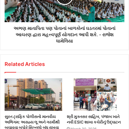
અભણ માતાપિતા પણ પોતાનાં બાળકોનાં ઘડતરમાં પોતાનાં
આચરણ દ્વારા મહત્ત્વપૂર્ણ યોગદાન આપી શકે. - રાજેશ
ધામેલિયા
Related Articles
સુરત ટ્રાફિક પોલીસનો માનવીય
શ્રી મુક્તસર સાહિબ, પંજાબ ખાતે
અભિગમ: અસહ્ય લૂ અને ગરમીથી
નવી ESIC શાખા કચેરીનું ઉદ્ઘાટન
બચાવવા બપોરે સિગ્નલો બંધ રાખવા
March 30, 2026