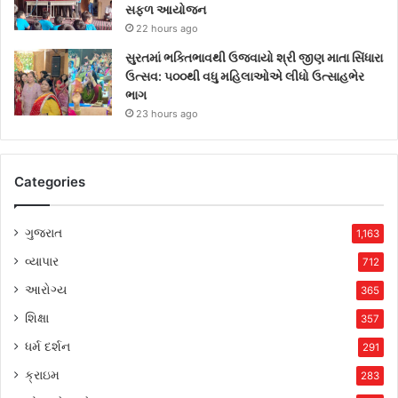
સફળ આયોજન
22 hours ago
સુરતમાં ભક્તિભાવથી ઉજવાયો શ્રી જીણ માતા સિંધારા
ઉત્સવ: ૫૦૦થી વધુ મહિલાઓએ લીધો ઉત્સાહભેર
ભાગ
23 hours ago
Categories
ગુજરાત
1,163
વ્યાપાર
712
આરોગ્ય
365
શિક્ષા
357
ધર્મ દર્શન
291
ક્રાઇમ
283