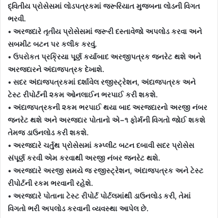
દ્વિતીય પ્રોસેસમાં લોડપત્રકમાં જરૂરિયાત મુજબના લોડની વિગત
ભરવી.
• અરજદારે તૃતીય પ્રોસેસમાં જરૂરી દસ્તાવેજો અપલોડ કરવા અને
સબમીટ બટન પર કલીક કરવું.
• ઉપરોકત પ્રક્રિયા પૂર્ણ કર્યાબાદ અરજીપત્રક જનરેટ થશે અને
અરજદારને અંદાજપત્રક દેખાશે.
• સદર અંદાજપત્રકમાં દર્શાવેલ રજીસ્ટ્રેશન, અંદાજપત્રક અને
ટેસ્ટ રીપોર્ટની ૨કમ ઓનલાઈન ભરપાઈ કરી શકશે.
• અંદાજપત્રકની ૨કમ ભરપાઈ થયા બાદ અરજદારનો અરજી નંબર
જનરેટ થશે અને અરજદાર પોતાનો એ−૧ ફોર્મની વિગતો જોઈ શકશે
તેમજ ડાઉનલોડ કરી શકશે.
• અરજદારે ચર્તુથ પ્રોસેસમાં કમ્પ્લીટ બટન દબાવી સદર પ્રોસેસ
સંપૂર્ણ કરવી એમ કરવાથી અરજી નંબર જનરેટ થશે.
• અરજદારે અરજી સમયે જ રજીસ્ટ્રેશન, અંદાજપત્રક અને ટેસ્ટ
રીપોર્ટની રકમ ભરવાની રહેશે.
• અરજદારે પોતાના ટેસ્ટ રીપોર્ટ પોર્ટલમાંથી ડાઉનલોડ કરી, તેમાં
વિગતો ભરી અપલોડ કરવાની વ્યવસ્થા આપેલ છે.