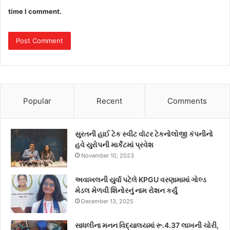
time I comment.
Popular
Recent
Comments
સુરતની હાઈ ટેક સ્વીટ વૉટર ટેકનોલોજી કંપનીનો
હવે યુરોપની માર્કેટમાં પ્રવેશ
November 10, 2023
અવાખલની યુર્વા પટેલે KPGU વરણામામાં ગોલ્ડ
મેડલ મેળવી શિનોરનું નામ રોશન કર્યું
December 13, 2025
સાધલીના મનન વિદ્યાલયમાં રૂ.4.37 લાખની ચોરી,