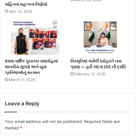
સહિતના મહત્વના નિર્ણયો
April 14, 2026
૪૨મા વાર્ષિક પુરસ્કાર સમારોહમાં
વિસ્મૃતિમાં ગયેલી ધરોહરને નવા
માનવીય મૂલ્યો અને યુવા
પ્રાણ — હરી ચંદના IAS ની દ્રષ્ટિ
પ્રતિભાઓનું સન્માન
February 12, 2026
March 17, 2026
Leave a Reply
Your email address will not be published.
Required fields are
marked
*