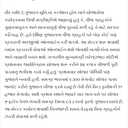
વીર નર્મદ દ.ગુજરાત યુનિ.ના કન્વેશન હોલ ખાતે યોજાયેલા
કાર્યક્રમમાં ઉર્જા મંત્રીશ્રીએ જણાવ્યું હતું કે, વીજ ગ્રાહકોને
ગુણવત્તાયુકત અને સાતત્યપુર્ણ વીજ પુરવઠો મળી રહે તે માટે સરકાર
કટિબદ્ધ છે. હવે દક્ષિણ ગુજરાતના વીજ ગ્રાહકો ઘરે બેઠા કોઈ પણ
પ્રકારની અરજીઓ ઓનલાઈન કરી શકશે. આ સેન્ટર શરૂ થવાથી
તમામ પ્રકારની સેવાઓ ઓનલાઈન થશે જેનાથી નાગરિકોના સમય
અને નાણાની બચત થશે. તત્કાલીન મુખ્યમંત્રી નરેન્દ્રભાઇ મોદીએ
પ્રથમવાર જયોતિગ્રામ યોજના શરૂ કરીને ૨૪ કલાક વીજળી પુરી
પાડવાનું ભગીરથ કાર્ય કર્યું હતું. પ્રથમવાર સોલાર પોલિસી પણ
ગુજરાતે બનાવી હતી. સમગ્ર ભારતમાં ૯૩૦૦ મેગાવોટ સોલાર પાવર
જનરેટ કરીને ગુજરાત બીજા ક્રમે રહ્યું છે તેવી રીતે વિન્ડ ફાર્મથકી ૧૧
હજાર મેગાવોટ સાથે પ્રથમ સ્થાને જયારે ચાર લાખ ઘરો પર સોલાર
રૂફટોપ પેનલ લગાવી સમગ્ર દેશના ૮૩ ટકાનો ફાળો ગુજરાત ધરાવે છે.
આ સેન્ટર કાર્યરત થવાથી બિનજરૂરી સમય વેડફયા વિના ગ્રાહકોને
ઝડપી સેવાઓ મળી રહેશે.