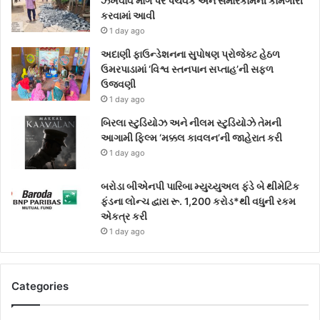
ઝંખવાવ માર્ગ પર પેચવર્ક અને સમારકામની કામગીરી
કરવામાં આવી
1 day ago
અદાણી ફાઉન્ડેશનના સુપોષણ પ્રોજેક્ટ હેઠળ
ઉમરપાડામાં ‘વિશ્વ સ્તનપાન સપ્તાહ’ની સફળ
ઉજવણી
1 day ago
બિરલા સ્ટુડિયોઝ અને નીલમ સ્ટુડિયોઝે તેમની
આગામી ફિલ્મ ‘મક્કલ કાવલન’ની જાહેરાત કરી
1 day ago
બરોડા બીએનપી પારિબા મ્યુચ્યુઅલ ફંડે બે થીમેટિક
ફંડના લોન્ચ દ્વારા રૂ. 1,200 કરોડ*થી વધુની રકમ
એકત્ર કરી
1 day ago
Categories