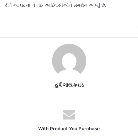
રીતે આ ઘટના ને લઈ આદિવાસીઓને સમર્થન આપ્યું છે.
હર્ષ ગાયક્વાડ
With Product You Purchase