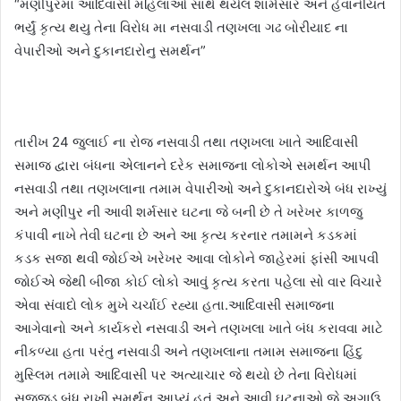
“મણીપુરમા આદિવાસી મહિલાઓ સાથે થયેલ શાર્મસાર અને હેવાનીયત
ભર્યું કૃત્ય થયુ તેના વિરોધ મા નસવાડી તણખલા ગઢ બોરીયાદ ના
વેપારીઓ અને દુકાનદારોનુ સમર્થન”
તારીખ 24 જુલાઈ ના રોજ નસવાડી તથા તણખલા ખાતે આદિવાસી
સમાજ દ્વારા બંધના એલાનને દરેક સમાજના લોકોએ સમર્થન આપી
નસવાડી તથા તણખલાના તમામ વેપારીઓ અને દુકાનદારોએ બંધ રાખ્યું
અને મણીપુર ની આવી શર્મસાર ઘટના જે બની છે તે ખરેખર કાળજુ
કંપાવી નાખે તેવી ઘટના છે અને આ કૃત્ય કરનાર તમામને કડકમાં
કડક સજા થવી જોઈએ ખરેખર આવા લોકોને જાહેરમાં ફાંસી આપવી
જોઈએ જેથી બીજા કોઈ લોકો આવું કૃત્ય કરતા પહેલા સો વાર વિચારે
એવા સંવાદો લોક મુખે ચર્ચાઈ રહ્યા હતા.આદિવાસી સમાજના
આગેવાનો અને કાર્યકરો નસવાડી અને તણખલા ખાતે બંધ કરાવવા માટે
નીકળ્યા હતા પરંતુ નસવાડી અને તણખલાના તમામ સમાજના હિંદુ
મુસ્લિમ તમામે આદિવાસી પર અત્યાચાર જે થયો છે તેના વિરોધમાં
સજ્જડ બંધ રાખી સમર્થન આપ્યું હતું અને આવી ઘટનાઓ જે અગાઉ