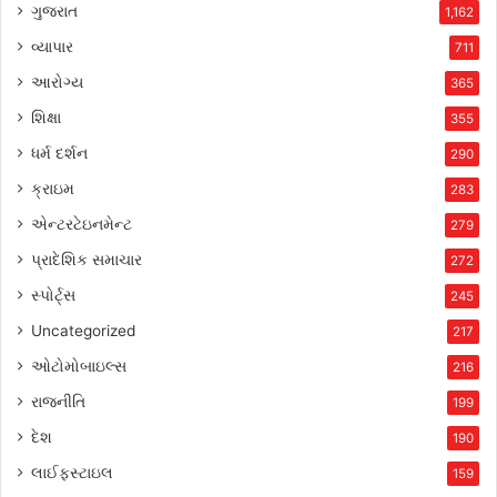
ગુજરાત
1,162
વ્યાપાર
711
આરોગ્ય
365
શિક્ષા
355
ધર્મ દર્શન
290
ક્રાઇમ
283
એન્ટરટેઇનમેન્ટ
279
પ્રાદેશિક સમાચાર
272
સ્પોર્ટ્સ
245
Uncategorized
217
ઓટોમોબાઇલ્સ
216
રાજનીતિ
199
દેશ
190
લાઈફસ્ટાઇલ
159