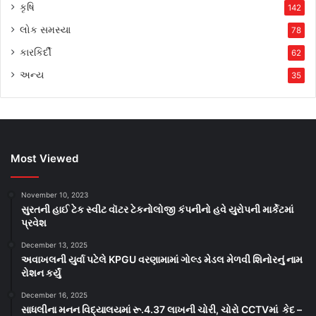
કૃષિ
142
લોક સમસ્યા
78
કારકિર્દી
62
અન્ય
35
Most Viewed
November 10, 2023
સુરતની હાઈ ટેક સ્વીટ વૉટર ટેકનોલોજી કંપનીનો હવે યુરોપની માર્કેટમાં
પ્રવેશ
December 13, 2025
અવાખલની યુર્વા પટેલે KPGU વરણામામાં ગોલ્ડ મેડલ મેળવી શિનોરનું નામ
રોશન કર્યું
December 16, 2025
સાધલીના મનન વિદ્યાલયમાં રૂ.4.37 લાખની ચોરી, ચોરો CCTVમાં કેદ –