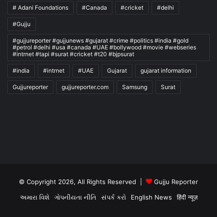
# Adani Foundations
#Canada
#cricket
#delhi
#Gujju
#gujjureporter #gujjunews #gujarat #crime #politics #india #gold
#petrol #delhi #usa #canada #UAE #bollywood #movie #webseries
#intrnet #tapi #surat #cricket #t20 #bjpsurat
#india
#intrnet
#UAE
Gujarat
gujarat information
Gujjureporter
gujjureporter.com
Samsung
Surat
© Copyright 2026, All Rights Reserved |
Gujju Reporter
અમારા વિશે
ગોપનીયતા નીતિ
સંપર્ક કરો
English News
हिंदी न्यूज़