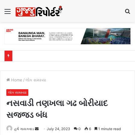
Menu
S
fo
Home
/
લોક સમસ્યા
લોક સમસ્યા
નસવાડી તણખલા ગઢ બોરીયાદ
સજ્જડ બંધ
હર્ષ ગાયક્વાડ
S
July 24, 2023
0
6
1 minute read