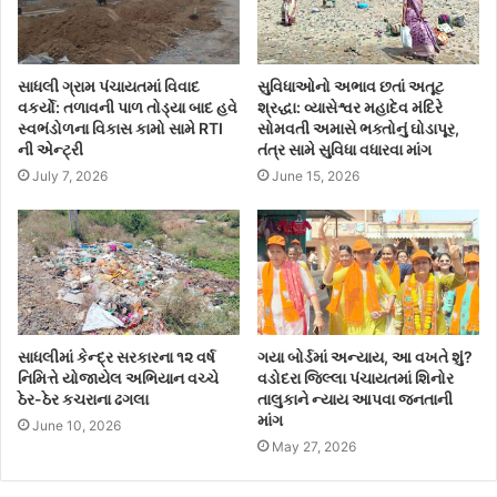
સાધલી ગ્રામ પંચાયતમાં વિવાદ
સુવિધાઓનો અભાવ છતાં અતૂટ
વકર્યો: તળાવની પાળ તોડ્યા બાદ હવે
શ્રદ્ધા: વ્યાસેશ્વર મહાદેવ મંદિરે
સ્વભંડોળના વિકાસ કામો સામે RTI
સોમવતી અમાસે ભક્તોનું ઘોડાપૂર,
ની એન્ટ્રી
તંત્ર સામે સુવિધા વધારવા માંગ
July 7, 2026
June 15, 2026
સાધલીમાં કેન્દ્ર સરકારના ૧૨ વર્ષ
ગયા બોર્ડમાં અન્યાય, આ વખતે શું?
નિમિત્તે યોજાયેલ અભિયાન વચ્ચે
વડોદરા જિલ્લા પંચાયતમાં શિનોર
ઠેર-ઠેર કચરાના ઢગલા
તાલુકાને ન્યાય આપવા જનતાની
માંગ
June 10, 2026
May 27, 2026