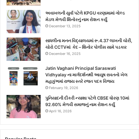
અવાખલની યુર્વા પટેલે KPGU વરણામામાં ગોલ્ડ
મેડલ મેળવી શિનોરનું નામ રોશન કર્યું
December 13, 2025
સાધલીના મનન વિદ્યાલયમાં રૂ.4.37 લાખની ચોરી,
ચોરો CCTVમાં કેદ – શિનોર પોલીસ સામે પડકાર
December 16, 2025
Jatin Vaghani Principal Saraswati
Vidhyalay ના માર્ગદર્શનથી આયુષ રાવતનો ખેલ
મહાકુંભમાં રાજ્ય સ્તરે રજત પદક વિજય
February 19, 2026
પુનિયાદની દીકરી ન્યાશા પટેલે CBSE ધોરણ 10માં
92.60% મેળવી સમાજનું નામ રોશન કર્યું
April 16, 2026