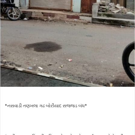
*નસવાડી તણખલા ગઢ બોરીયાદ સજ્જડ બંધ*