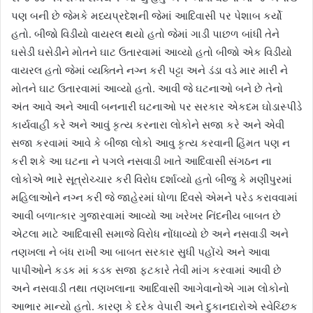
પણ બની છે જેમકે મધ્યપ્રદેશની જેમાં આદિવાસી પર પેશાબ કર્યો
હતો. બીજો વિડીયો વાયરલ થયો હતો જેમાં ગાડી પાછળ બાંધી તેને
ઘસેડી ઘસેડીને મોતને ઘાટ ઉતારવામાં આવ્યો હતો બીજો એક વિડીયો
વાયરલ હતો જેમાં વ્યક્તિને નગ્ન કરી પટ્ટા અને ડંડા વડે માર મારી ને
મોતને ઘાટ ઉતારવામાં આવ્યો હતો. આવી જે ઘટનાઓ બને છે તેનો
અંત આવે અને આવી બનનારી ઘટનાઓ પર સરકાર એકદમ ઘોડાસ્પીડે
કાર્યવાહી કરે અને આવું કૃત્ય કરનારા લોકોને સજા કરે અને એવી
સજા કરવામાં આવે કે બીજા લોકો આવુ કૃત્ય કરવાની હિંમત પણ ન
કરી શકે આ ઘટના ને પગલે નસવાડી ખાતે આદિવાસી સંગઠન ના
લોકોએ ભારે સૂત્રોચ્ચાર કરી વિરોધ દર્શાવ્યો હતો બીજુ કે મણીપુરમાં
મહિલાઓને નગ્ન કરી જે જાહેરમાં ધોળા દિવસે એમને પરેડ કરાવવામાં
આવી બળાત્કાર ગુજારવામાં આવ્યો આ ખરેખર નિંદનીય બાબત છે
એટલા માટે આદિવાસી સમાજે વિરોધ નોંધાવ્યો છે અને નસવાડી અને
તણખલા ને બંધ રાખી આ બાબત સરકાર સુધી પહોંચે અને આવા
પાપીઓને કડક માં કડક સજા ફટકારે તેવી માંગ કરવામાં આવી છે
અને નસવાડી તથા તણખલાના આદિવાસી આગેવાનોએ ગામ લોકોનો
આભાર માન્યો હતો. કારણ કે દરેક વેપારી અને દુકાનદારોએ સ્વેચ્છિક