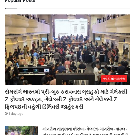
Popular Posts
ઓટોમોબાઇલ્સ
સેમસંગે ભારતમાં પ્રી-બુક કરાવનારા ગ્રાહકો માટે ગેલેક્સી
Z ફોલ્ડ8 અલ્ટ્રા, ગેલેક્સી Z ફોલ્ડ8 અને ગેલેક્સી Z
ફ્લિપ8ની વહેલી ડિલિવરી જાહેર કરી
1 day ago
માંગરોળ તાલુકાના કોસંબા-વેલાછા-માંગરોળ-વાંકલ-