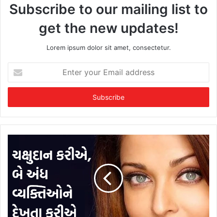
Subscribe to our mailing list to
get the new updates!
Lorem ipsum dolor sit amet, consectetur.
E
n
t
e
r
y
o
u
r
E
m
a
i
l
a