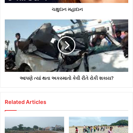
d
d
ચક્ષુદાન મહાદાન
r
e
s
s
આપણે ત્યાં થતા અકસ્માતો કેવી રીતે રોકી શકાય?
Related Articles