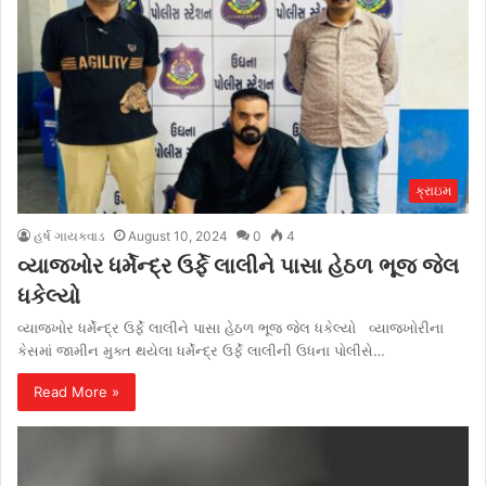
ક્રાઇમ
હર્ષ ગાયક્વાડ
August 10, 2024
0
4
વ્યાજખોર ધર્મેન્દ્ર ઉર્ફે લાલીને પાસા હેઠળ ભૂજ જેલ
ધકેલ્યો
વ્યાજખોર ધર્મેન્દ્ર ઉર્ફે લાલીને પાસા હેઠળ ભૂજ જેલ ધકેલ્યો વ્યાજખોરીના
કેસમાં જામીન મુક્ત થયેલા ધર્મેન્દ્ર ઉર્ફે લાલીની ઉધના પોલીસે…
Read More »