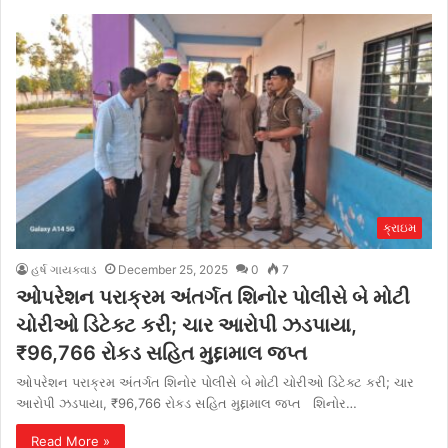
ક્રાઇમ
હર્ષ ગાયક્વાડ
December 25, 2025
0
7
ઓપરેશન પરાક્રમ અંતર્ગત શિનોર પોલીસે બે મોટી
ચોરીઓ ડિટેક્ટ કરી; ચાર આરોપી ઝડપાયા,
₹96,766 રોકડ સહિત મુદ્દામાલ જપ્ત
ઓપરેશન પરાક્રમ અંતર્ગત શિનોર પોલીસે બે મોટી ચોરીઓ ડિટેક્ટ કરી; ચાર
આરોપી ઝડપાયા, ₹96,766 રોકડ સહિત મુદ્દામાલ જપ્ત શિનોર…
Read More »