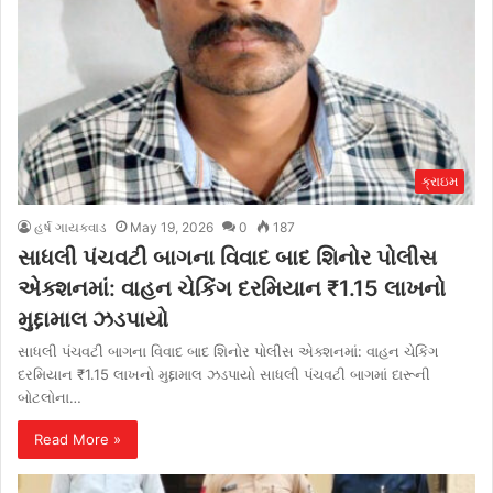
ક્રાઇમ
હર્ષ ગાયક્વાડ
May 19, 2026
0
187
સાધલી પંચવટી બાગના વિવાદ બાદ શિનોર પોલીસ
એક્શનમાં: વાહન ચેકિંગ દરમિયાન ₹1.15 લાખનો
મુદ્દામાલ ઝડપાયો
સાધલી પંચવટી બાગના વિવાદ બાદ શિનોર પોલીસ એક્શનમાં: વાહન ચેકિંગ
દરમિયાન ₹1.15 લાખનો મુદ્દામાલ ઝડપાયો સાધલી પંચવટી બાગમાં દારૂની
બોટલોના…
Read More »