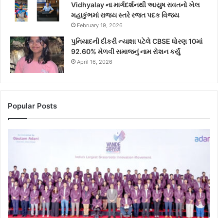
Vidhyalay ના માર્ગદર્શનથી આયુષ રાવતનો ખેલ
મહાકુંભમાં રાજ્ય સ્તરે રજત પદક વિજય
February 19, 2026
પુનિયાદની દીકરી ન્યાશા પટેલે CBSE ધોરણ 10માં
92.60% મેળવી સમાજનું નામ રોશન કર્યું
April 16, 2026
Popular Posts