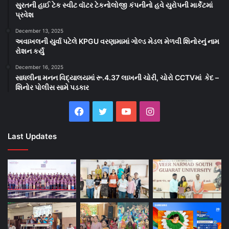
સુરતની હાઈ ટેક સ્વીટ વૉટર ટેકનોલોજી કંપનીનો હવે યુરોપની માર્કેટમાં
પ્રવેશ
December 13, 2025
અવાખલની યુર્વા પટેલે KPGU વરણામામાં ગોલ્ડ મેડલ મેળવી શિનોરનું નામ
રોશન કર્યું
December 16, 2025
સાધલીના મનન વિદ્યાલયમાં રૂ.4.37 લાખની ચોરી, ચોરો CCTVમાં કેદ –
શિનોર પોલીસ સામે પડકાર
Facebook
Twitter
YouTube
Instagram
Last Updates