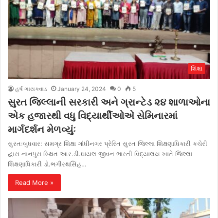
શિક્ષા
હર્ષ ગાયક્વાડ
January 24, 2024
0
5
સુરત જિલ્લાની સરકારી અને ગ્રાન્ટેડ ૨૪ શાળાઓના
એક હજારથી વધુ વિદ્યાર્થીઓએ સેમિનારમાં
માર્ગદર્શન મેળવ્યુંઃ
સુરતઃબુધવાર: સમગ્ર શિક્ષા ગાંધીનગર પ્રેરિત સુરત જિલ્લા શિક્ષણાધિકારી કચેરી
દ્વારા નાનપુરા સ્થિત આર.ડી.ઘાયલ જીવન ભારતી વિદ્યાલય ખાતે જિલ્લા
શિક્ષણાધિકારી ડો.ભગીરથસિંહ…
Read More »