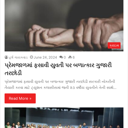
ક્રાઇમ
હર્ષ ગાયક્વાડ
June 24, 2024
0
6
પ્રેમજાળમાં ફસાવી યુવતી પર બળાત્કાર ગુજારી
તરછોડી
પ્રેમજાળમાં ફસાવી યુવતી પર બળાત્કાર ગુજારી તરછોડી સરકારી નોકરીની
તૈયારી કરવા માટે ટ્યુશન કલાસીસમાં જતી ૨૩ વર્ષીય યુવતીને તેની સાથે…
Read More »