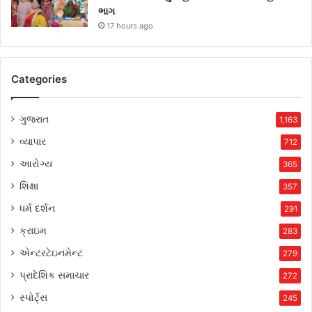
ભાગ
17 hours ago
Categories
ગુજરાત
1,163
વ્યાપાર
712
આરોગ્ય
365
શિક્ષા
357
ધર્મ દર્શન
291
ક્રાઇમ
283
એન્ટરટેઇનમેન્ટ
279
પ્રાદેશિક સમાચાર
272
સ્પોર્ટ્સ
245