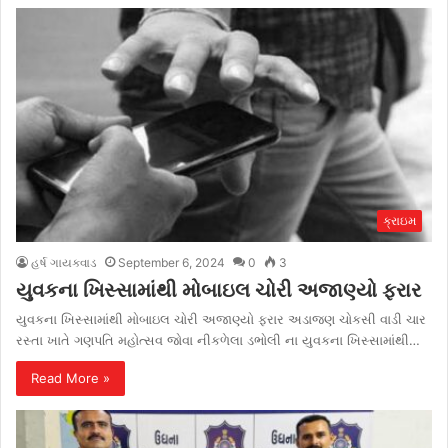
ક્રાઇમ
હર્ષ ગાયક્વાડ
September 6, 2024
0
3
યુવકના ખિસ્સામાંથી મોબાઇલ ચોરી અજાણ્યો ફરાર
યુવકના ખિસ્સામાંથી મોબાઇલ ચોરી અજાણ્યો ફરાર અડાજણ ચોકસી વાડી ચાર
રસ્તા ખાતે ગણપતિ મહોત્સવ જોવા નીકળેલા ડભોલી ના યુવકના ખિસ્સામાંથી…
Read More »