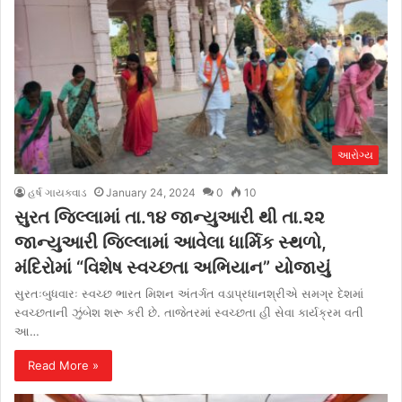
આરોગ્ય
હર્ષ ગાયક્વાડ
January 24, 2024
0
10
સુરત જિલ્લામાં તા.૧૪ જાન્યુઆરી થી તા.૨૨
જાન્યુઆરી જિલ્લામાં આવેલા ધાર્મિક સ્થળો,
મંદિરોમાં “વિશેષ સ્વચ્છતા અભિયાન” યોજાયું
સુરતઃબુધવારઃ સ્વચ્છ ભારત મિશન અંતર્ગત વડાપ્રધાનશ્રીએ સમગ્ર દેશમાં
સ્વચ્છતાની ઝુંબેશ શરૂ કરી છે. તાજેતરમાં સ્વચ્છતા હી સેવા કાર્યક્રમ વતી
આ…
Read More »