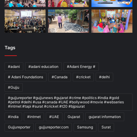
Tags
#adani
#adani education
#Adani Energy #
# Adani Foundations
#Canada
#cricket
#delhi
#Gujju
#gujjureporter #gujjunews #gujarat #crime #politics #india #gold
#petrol #delhi #usa #canada #UAE #bollywood #movie #webseries
#intrnet #tapi #surat #cricket #t20 #bjpsurat
#india
#intrnet
#UAE
Gujarat
gujarat information
Gujjureporter
gujjureporter.com
Samsung
Surat