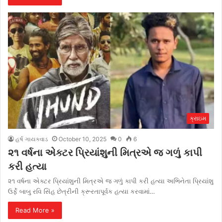
ક્રાઇમ
હર્ષ ગાયક્વાડ
October 10, 2025
0
6
૨૧ વર્ષના એક્ટર પ્રિયાંશુની મિત્રએ જ ગળું કાપી
કરી હત્યા
૨૧ વર્ષના એક્ટર પ્રિયાંશુની મિત્રએ જ ગળું કાપી કરી હત્યા અભિનેતા પ્રિયાંશુ
ઉર્ફે બાબુ રવિ સિંહ છેત્રીની ક્રૂરતાપૂર્વક હત્યા કરવામાં…
Read More »