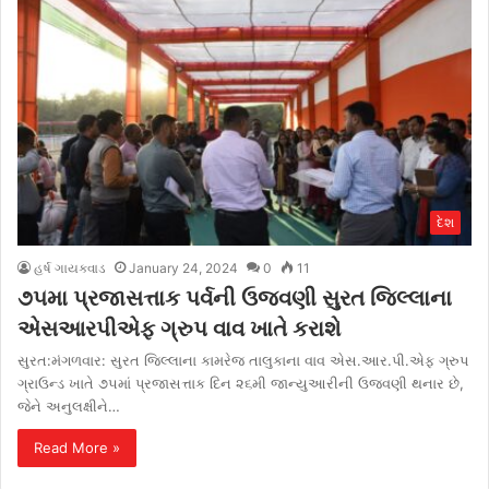
દેશ
હર્ષ ગાયક્વાડ
January 24, 2024
0
11
૭૫મા પ્રજાસત્તાક પર્વની ઉજવણી સુરત જિલ્લાના
એસઆરપીએફ ગ્રુપ વાવ ખાતે કરાશે
સુરત:મંગળવાર: સુરત જિલ્લાના કામરેજ તાલુકાના વાવ એસ.આર.પી.એફ ગ્રુપ
ગ્રાઉન્ડ ખાતે ૭૫માં પ્રજાસત્તાક દિન ૨૬મી જાન્યુઆરીની ઉજવણી થનાર છે,
જેને અનુલક્ષીને…
Read More »