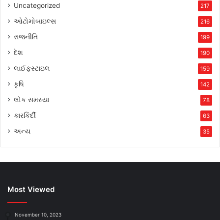
Uncategorized
217
ઓટોમોબાઇલ્સ
216
રાજનીતિ
199
દેશ
190
લાઈફસ્ટાઇલ
159
કૃષિ
142
લોક સમસ્યા
78
કારકિર્દી
63
અન્ય
35
Most Viewed
November 10, 2023