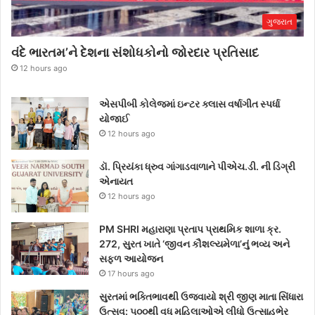
ગુજરાત
વંદે ભારતમ’ને દેશના સંશોધકોનો જોરદાર પ્રતિસાદ
12 hours ago
એસપીબી કોલેજમાં ઇન્ટર ક્લાસ વર્ષાગીત સ્પર્ધા
યોજાઈ
12 hours ago
ડૉ. પ્રિયંકા ધ્રુવ ગાંગાડવાળાને પીએચ.ડી. ની ડિગ્રી
એનાયત
12 hours ago
PM SHRI મહારાણા પ્રતાપ પ્રાથમિક શાળા ક્ર.
272, સુરત ખાતે ‘જીવન કૌશલ્યમેળા’નું ભવ્ય અને
સફળ આયોજન
17 hours ago
સુરતમાં ભક્તિભાવથી ઉજવાયો શ્રી જીણ માતા સિંધારા
ઉત્સવ: ૫૦૦થી વધુ મહિલાઓએ લીધો ઉત્સાહભેર