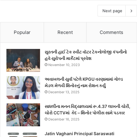
Next page
Popular
Recent
Comments
સુરતની હાઈ ટેક સ્વીટ વૉટર ટેકનોલોજી કંપનીનો
હવે યુરોપની માર્કેટમાં પ્રવેશ
November 10, 2023
અવાખલની યુર્વા પટેલે KPGU વરણામામાં ગોલ્ડ
મેડલ મેળવી શિનોરનું નામ રોશન કર્યું
December 13, 2025
સાધલીના મનન વિદ્યાલયમાં રૂ.4.37 લાખની ચોરી,
ચોરો CCTVમાં કેદ – શિનોર પોલીસ સામે પડકાર
December 16, 2025
Jatin Vaghani Principal Saraswati