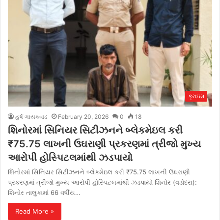
ક્રાઇમ
હર્ષ ગાયક્વાડ
February 20, 2026
0
18
શિનોરમાં સિનિયર સિટીઝનને બ્લેકમેઇલ કરી
₹75.75 લાખની ઉઘરાણી પ્રકરણમાં ત્રીજો મુખ્ય
આરોપી હોસ્પિટલમાંથી ઝડપાયો
શિનોરમાં સિનિયર સિટીઝનને બ્લેકમેઇલ કરી ₹75.75 લાખની ઉઘરાણી
પ્રકરણમાં ત્રીજો મુખ્ય આરોપી હોસ્પિટલમાંથી ઝડપાયો શિનોર (વડોદરા):
શિનોર તાલુકામાં 66 વર્ષીય…
Read More »