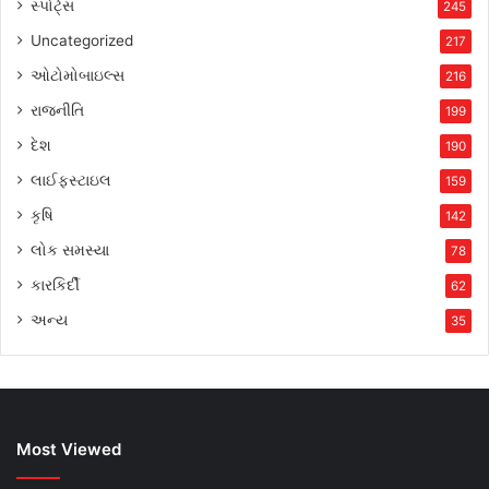
સ્પોર્ટ્સ
245
Uncategorized
217
ઓટોમોબાઇલ્સ
216
રાજનીતિ
199
દેશ
190
લાઈફસ્ટાઇલ
159
કૃષિ
142
લોક સમસ્યા
78
કારકિર્દી
62
અન્ય
35
Most Viewed