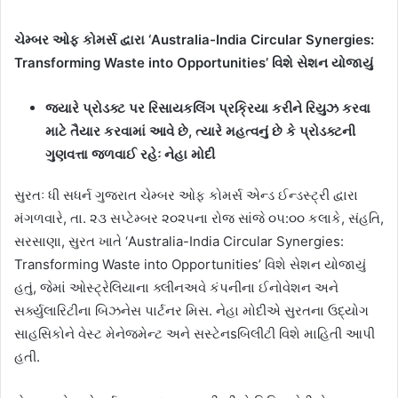
ચેમ્બર ઓફ કોમર્સ દ્વારા ‘Australia-India Circular Synergies:
Transforming Waste into Opportunities’ વિશે સેશન યોજાયું
જ્યારે પ્રોડક્ટ પર રિસાયકલિંગ પ્રક્રિયા કરીને રિયુઝ કરવા
માટે તૈયાર કરવામાં આવે છે, ત્યારે મહત્વનું છે કે પ્રોડક્ટની
ગુણવત્તા જળવાઈ રહેઃ નેહા મોદી
સુરતઃ ધી સધર્ન ગુજરાત ચેમ્બર ઓફ કોમર્સ એન્ડ ઈન્ડસ્ટ્રી દ્વારા
મંગળવારે, તા. ૨૩ સપ્ટેમ્બર ૨૦૨૫ના રોજ સાંજે ૦૫:૦૦ કલાકે, સંહતિ,
સરસાણા, સુરત ખાતે ‘Australia-India Circular Synergies:
Transforming Waste into Opportunities’ વિશે સેશન યોજાયું
હતું, જેમાં ઓસ્ટ્રેલિયાના ક્લીનઅવે કંપનીના ઈનોવેશન અને
સર્ક્યુલારિટીના બિઝનેસ પાર્ટનર મિસ. નેહા મોદીએ સુરતના ઉદ્યોગ
સાહસિકોને વેસ્ટ મેનેજમેન્ટ અને સસ્ટેનsબિલીટી વિશે માહિતી આપી
હતી.