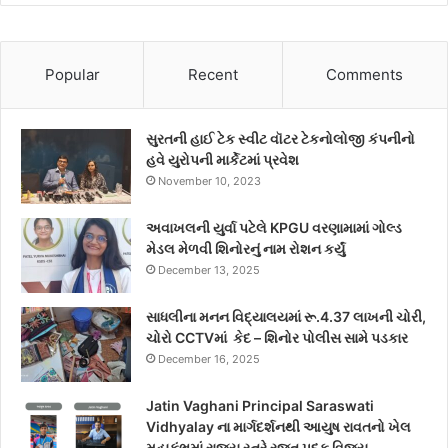
Popular
Recent
Comments
સુરતની હાઈ ટેક સ્વીટ વૉટર ટેકનોલોજી કંપનીનો
હવે યુરોપની માર્કેટમાં પ્રવેશ
November 10, 2023
અવાખલની યુર્વા પટેલે KPGU વરણામામાં ગોલ્ડ
મેડલ મેળવી શિનોરનું નામ રોશન કર્યું
December 13, 2025
સાધલીના મનન વિદ્યાલયમાં રૂ.4.37 લાખની ચોરી,
ચોરો CCTVમાં કેદ – શિનોર પોલીસ સામે પડકાર
December 16, 2025
Jatin Vaghani Principal Saraswati
Vidhyalay ના માર્ગદર્શનથી આયુષ રાવતનો ખેલ
મહાકુંભમાં રાજ્ય સ્તરે રજત પદક વિજય