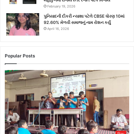
February 19, 2026
પુનિયાદની દીકરી ન્યાશા પટેલે CBSE ધોરણ 10માં
92.60% મેળવી સમાજનું નામ રોશન કર્યું
April 16, 2026
Popular Posts
શિક્ષા