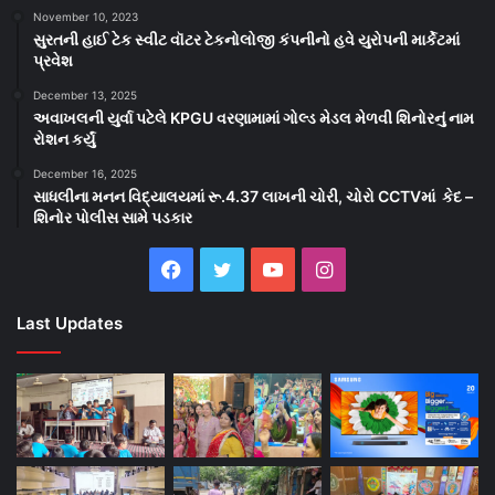
November 10, 2023
સુરતની હાઈ ટેક સ્વીટ વૉટર ટેકનોલોજી કંપનીનો હવે યુરોપની માર્કેટમાં
પ્રવેશ
December 13, 2025
અવાખલની યુર્વા પટેલે KPGU વરણામામાં ગોલ્ડ મેડલ મેળવી શિનોરનું નામ
રોશન કર્યું
December 16, 2025
સાધલીના મનન વિદ્યાલયમાં રૂ.4.37 લાખની ચોરી, ચોરો CCTVમાં કેદ –
શિનોર પોલીસ સામે પડકાર
Facebook
Twitter
YouTube
Instagram
Last Updates