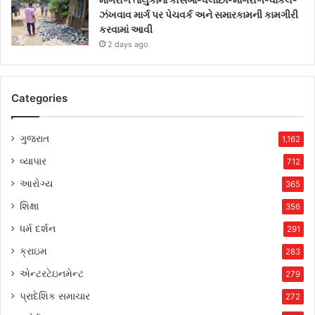
ઝંખવાવ માર્ગ પર પેચવર્ક અને સમારકામની કામગીરી
કરવામાં આવી
2 days ago
Categories
ગુજરાત
1,162
વ્યાપાર
712
આરોગ્ય
365
શિક્ષા
356
ધર્મ દર્શન
291
ક્રાઇમ
283
એન્ટરટેઇનમેન્ટ
279
પ્રાદેશિક સમાચાર
272