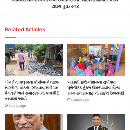
ટાઇમ હાઇ સ્તરે
Related Articles
માંગરોળ તાલુકાના કોસંબા-વેલાછા-
અદાણી ફાઉન્ડેશનના સુપોષણ
માંગરોળ-વાંકલ-ઝંખવાવ માર્ગ પર
પ્રોજેક્ટ હેઠળ ઉમરપાડામાં ‘વિશ્વ
પેચવર્ક અને સમારકામની કામગીરી
સ્તનપાન સપ્તાહ’ની સફળ ઉજવણી
કરવામાં આવી
2 days ago
2 days ago