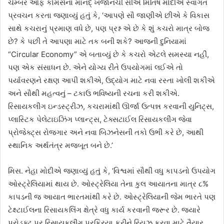
ચેમ્બર ઓફ કોમર્સના માનદ્ ખજાનચી સીએ મિતિષ મોદીએ સ્વાગત
પ્રવચન કરતા જણાવ્યું હતું કે, ‘આપણે સૌ જાણીએ છીએ કે વિકાસ
સાથે કચરાનું પ્રમાણ વધે છે, પણ પ્રશ્ન એ છે કે શું કચરો માત્ર બોજ
છે? કે પછી તે આપણા માટે તક બની શકે? આજની દુનિયામાં
“Circular Economy” એ બતાવ્યું છે કે કચરો એટલે સમસ્યા નહીં,
પણ એક સંસાધન છે. એને યોગ્ય રીતે ઉપયોગમાં લઈએ તો
પર્યાવરણને રક્ષણ આપી શકીએ, ઉદ્યોગ માટે નવા રસ્તા ખોલી શકીએ
અને સૌથી મહત્વનું – ટકાઉ ભવિષ્યની રચના કરી શકીએ.
રિસાયકલીંગ ઇન્ડસ્ટ્રીઝ, કચરામાંથી ઊર્જા ઉત્પન્ન કરવાની યુનિટ્સ,
પ્લાસ્ટિક પેલેટાઇઝિંગ પ્લાન્ટ્સ, ટેક્સટાઈલ રિસાયકલીંગ જેવા
પ્રોજેક્ટ્સ રોજગાર અને નવા બિઝનેસની તકો ઉભી કરે છે, આથી
સ્થાનિક અર્થતંત્ર મજબૂત બને છે.’
મિસ. નેહા મોદીએ જણાવ્યું હતું કે, ‘વિશ્વમાં સૌથી વધુ કાપડનો ઉપયોગ
ઓસ્ટ્રેલિયામાં થાય છે. ઓસ્ટ્રેલિયા તેના કુલ આયાતના માત્ર ૮%
કાપડની જ આયાત ભારતમાંથી કરે છે. ઓસ્ટ્રેલિયાની જેમ ભારતે પણ
ટેક્ષ્ટાઈલના રિસાયકલિંગ ક્ષેત્રે વધુ કાર્ય કરવાની જરૂર છે. જ્યારે
પ્રોડક્ટ પર રિસાયકલીંગ પ્રક્રિયા કરીને રિયુઝ કરવા માટે તૈયાર