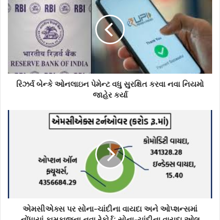
E
m
a
i
l
a
d
d
રિઝર્વ બેન્કે ઓનલાઇન પેમેન્ટ વધુ સુરક્ષિત કરવા નવા નિયમો
r
જાહેર કર્યા
e
s
s
એમસીએક્સ પર સોના-ચાંદીના વાયદા અને ઓપ્શન્સમાં
નોંધાયાં કામકાજના નવા રેકોર્ડઃ સોના-ચાંદીના વાયદા ઓલ