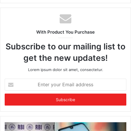
With Product You Purchase
Subscribe to our mailing list to
get the new updates!
Lorem ipsum dolor sit amet, consectetur.
E
n
t
e
r
y
o
u
r