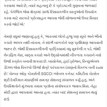
કરવામાં આવે છે, ત્યારે મહત્વનું છે કે પ્રોડક્ટની ગુણવત્તા જળવાઈ
રહે. પેકેજિંગ જેવા ક્ષેત્રમાં ૩૦% રિસાયકલીંગ વસ્તુઓનો ઉપયોગ
કરવા માટે સરકારે પ્રોત્સાહન આપવા જેવી યોજનાઓ ઉપર વિચાર
કરવો જોઈએ.’
તેમણે વધુમાં જણાવ્યું હતું કે, ‘ભારતમાં લોકો હજુ પણ સૂકો અને ભીનો
કચરો અલગ નથી નાંખતા. તે સંદર્ભે બાળકોને પણ પ્રશિક્ષણ આપવાની
જરૂર છે. જેથી રિસાયકલીંગની પ્રક્રિયામાં વધુ મુશ્કેલી ન પડે. જેથી
લેન્ડફિલ ગેસ, ખાદ્ય કચરો અને ઉદ્યોગમાંથી નીકળતા કચરાને નવો
ઉર્જા સ્ત્રોત બનાવી શકાય છે. બાયોગેસ, હાઈડ્રોજન, રિન્યુએબલ
ડીઝલ જેવા વિકલ્પો ઊર્જા ક્ષેત્રે પરંપરાગત ઇંધણનો વિકલ્પ બની રહ્યા
છે.’ ચેમ્બર ઓફ કોમર્સની SGCCI ગ્લોબલ કનેક્ટ કમિટીના ચેરમેન
શ્રી દેવકિશન મંઘાણીએ સમગ્ર સેશનનું સંચાલન કર્યું હતું. અંતે
ઉપસ્થિતોને મુંઝવતા તમામ પ્રશ્નોના સંતોષકારક જવાબ મિસ. નેહા
મોદી દ્વારા આપવામાં આવ્યા હતા. ત્યાર બાદ સેશનનું સમાપન થયું
હતું.