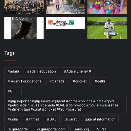
Tags
#adani
#adani education
#Adani Energy #
# Adani Foundations
#Canada
#cricket
#delhi
#Gujju
#gujjureporter #gujjunews #gujarat #crime #politics #india #gold
#petrol #delhi #usa #canada #UAE #bollywood #movie #webseries
#intrnet #tapi #surat #cricket #t20 #bjpsurat
#india
#intrnet
#UAE
Gujarat
gujarat information
Gujjureporter
gujjureporter.com
Samsung
Surat