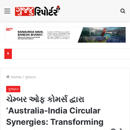
Menu
S
fo
Home
/
ગુજરાત
ગુજરાત
ચેમ્બર ઓફ કોમર્સ દ્વારા
‘Australia-India Circular
Synergies: Transforming