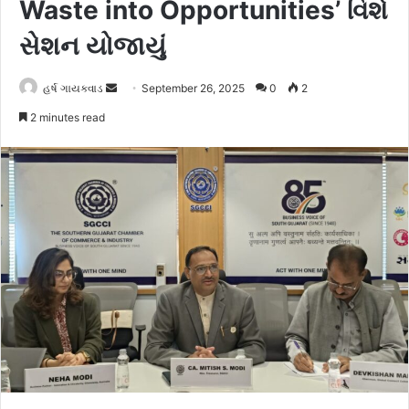
Waste into Opportunities’ વિશે
સેશન યોજાયું
હર્ષ ગાયક્વાડ
S
September 26, 2025
0
2
e
2 minutes read
n
d
a
n
e
m
a
i
l