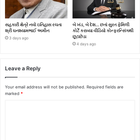
સહકારી ક્ષેત્રે નવો ઇતિહાસ રચતા
બે ખંડ, બે દેશ… છતાં સુરત ફેમિલી
શ્રી ઘનશ્યામભાઈ અમીન
કોર્ટે કરાવ્યા વીડિયો કોન્ફરન્સિંગથી
છૂટાછેડા
3 days ago
4 days ago
Leave a Reply
Your email address will not be published.
Required fields are
marked
*