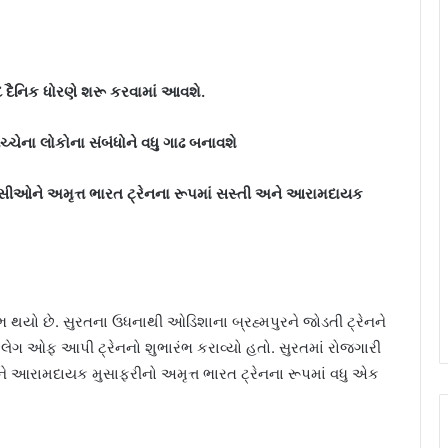
ાદ દૈનિક ધોરણે શરૂ કરવામાં આવશે.
્ચેના લોકોના સંબંધોને વધુ ગાઢ બનાવશે
ાસીઓને અમૃત્ત ભારત ટ્રેનના રૂપમાં સસ્તી અને આરામદાયક
ંભ થયો છે. સુરતના ઉધનાથી ઓડિશાના બ્રહ્મપુરને જોડતી ટ્રેનને
ફ્લેગ ઓફ આપી ટ્રેનનો શુભારંભ કરાવ્યો હતો. સુરતમાં રોજગારી
 આરામદાયક મુસાફરીનો અમૃત્ત ભારત ટ્રેનના રૂપમાં વધુ એક