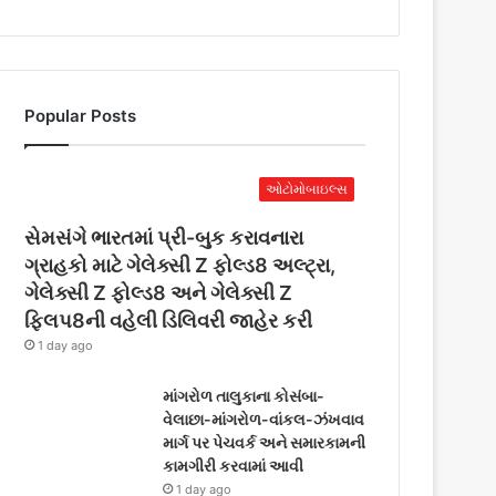
Popular Posts
ઓટોમોબાઇલ્સ
સેમસંગે ભારતમાં પ્રી-બુક કરાવનારા
ગ્રાહકો માટે ગેલેક્સી Z ફોલ્ડ8 અલ્ટ્રા,
ગેલેક્સી Z ફોલ્ડ8 અને ગેલેક્સી Z
ફ્લિપ8ની વહેલી ડિલિવરી જાહેર કરી
1 day ago
માંગરોળ તાલુકાના કોસંબા-
વેલાછા-માંગરોળ-વાંકલ-ઝંખવાવ
માર્ગ પર પેચવર્ક અને સમારકામની
કામગીરી કરવામાં આવી
1 day ago