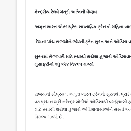
કેન્દ્રીય રેલવે મંત્રી અશ્વિની વૈષ્ણવ
અમૃત્ત ભારત એક્સપ્રેસ સાપ્તાહિક ટ્રેન બે મહિના બ
દેશના પાંચ રાજ્યોને જોડતી ટ્રેન સુરત અને ઓડિશા વચ
સુરતમાં રોજગારી માટે સ્થાયી થયેલા હજારો ઓડિશાવ
મુસાફરીનો વધુ એક વિકલ્પ મળ્યો
રાજ્યની સૌપ્રથમ અમૃત્ત ભારત ટ્રેનનો સુરતથી પ્રાર
વડાપ્રધાન શ્રી નરેન્દ્ર મોદીએ ઓડિશાથી વર્ચ્યુઅલી 
માટે સ્થાયી થયેલા હજારો ઓડિશાવાસીઓને સસ્તી અને
વિકલ્પ મળ્યો છે.