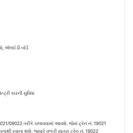
ઓ, એલઈડી બોર્ડ
ન્ટ્રી કારની સુવિધા
21/09022 તરીકે ચલાવવામાં આવશે. જેમાં ટ્રેન નં. 19021
નાથી રવાના થશે, જ્યારે વળતી યાત્રા ટ્રેન નં. 19022