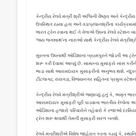
કેન્દ્રીય રેલવે મંત્રી શ્રી અશ્વિની વૈષ્ણવ અને કેન્દ
ઉપસ્થિત રહ્યા હતા અને વડાપ્રધાનશ્રીના કાર્યક્રમમ
ભારત ટ્રેન રવાના થઈ તે વેળાએ ઉધના રેલવે સ્ટેશન ખ
‘જય જગન્નાથ’ના નારાઓ સાથે કેન્દ્રીય રેલવે મંત્રીશ્
સુરતના ઉધનાથી ઓડિશાના બ્રહ્મપુરને જોડતી આ ટ્રેન
શરૂ કરી દેવામાં આવ્યું છે. સામાન્ય મુસાફરો ખાસ કરી
ભાડા સાથે આરામદાયક મુસાફરીનો અનુભવ થશે. નંદુરબાર,
ટીટલાગઢ, રાયગડા, વિજયનગર સહિતના પ્રમુખ સ્ટેશનો
કેન્દ્રીય રેલવે મંત્રીશ્રીએ જણાવ્યું હતું કે, અમ
આરામદાયક મુસાફરી પૂરી પાડવાના ભારતીય રેલ્વેના અ
ઓડિશાના હજારો પરિવારોને તહેવારો કે રજાઓ દરમિયાન 
ટ્રેન શરૂ થવાથી તેમની મુસાફરી સરળ બનશે.
રેલવે મંત્રીશ્રીએ વિશેષ જાહેરાત કરતા કહ્યું કે, સ