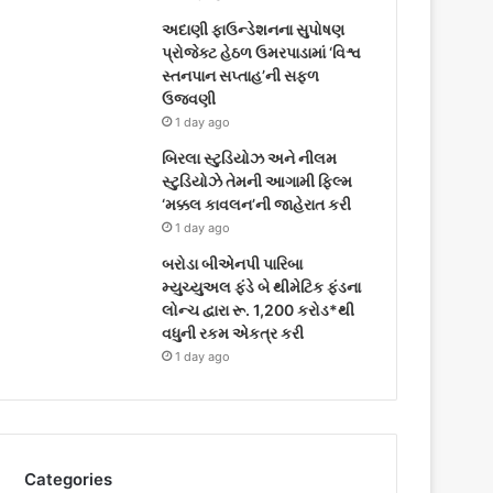
અદાણી ફાઉન્ડેશનના સુપોષણ
પ્રોજેક્ટ હેઠળ ઉમરપાડામાં ‘વિશ્વ
સ્તનપાન સપ્તાહ’ની સફળ
ઉજવણી
1 day ago
બિરલા સ્ટુડિયોઝ અને નીલમ
સ્ટુડિયોઝે તેમની આગામી ફિલ્મ
‘મક્કલ કાવલન’ની જાહેરાત કરી
1 day ago
બરોડા બીએનપી પારિબા
મ્યુચ્યુઅલ ફંડે બે થીમેટિક ફંડના
લોન્ચ દ્વારા રૂ. 1,200 કરોડ*થી
વધુની રકમ એકત્ર કરી
1 day ago
Categories