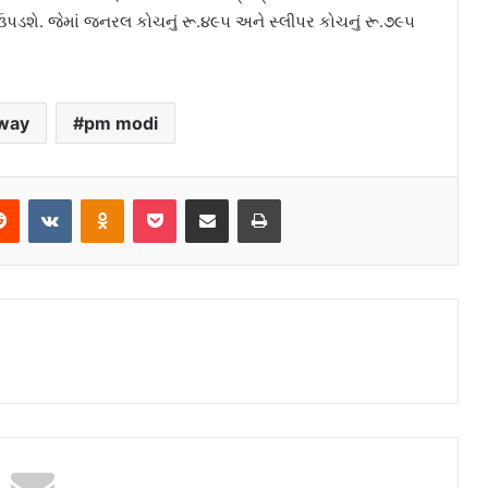
ઉપડશે. જેમાં જનરલ કોચનું રૂ.૪૯૫ અને સ્લીપર કોચનું રૂ.૭૯૫
lway
pm modi
Reddit
VKontakte
Odnoklassniki
Pocket
Share via Email
Print