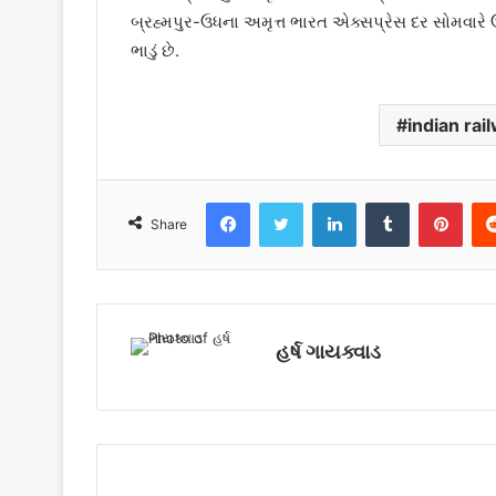
બ્રહ્મપુર-ઉધના અમૃત્ત ભારત એક્સપ્રેસ દર સોમવારે 
ભાડું છે.
indian rai
Facebook
Twitter
LinkedIn
Tumblr
Pinterest
Share
હર્ષ ગાયક્વાડ