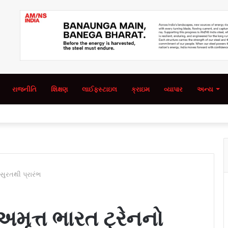
રાજનીતિ
શિક્ષણ
લાઈફસ્ટાઇલ
ક્રાઇમ
વ્યાપાર
અન્ય
સુરતથી પ્રારંભ
મૃત્ત ભારત ટ્રેનનો