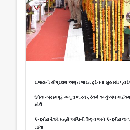
રાજ્યની સૌપ્રથમ અમૃત્ત ભારત ટ્રેનનો સુરતથી પ્રાર
ઉધના-બ્રહ્મપૂર અમૃત્ત ભારત ટ્રેનને વર્ચ્યુઅલ માધ્ય
મોદી
કેન્દ્રીય રેલવે મંત્રી અશ્વિની વૈષ્ણવ અને કેન્દ્રીય
રહ્યા