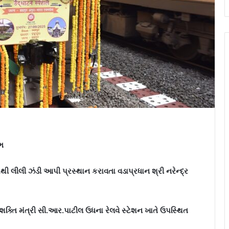
ંભ
મથી લીલી ઝંડી આપી પ્રસ્થાન કરાવતા વડાપ્રધાન શ્રી નરેન્દ્ર
 જળશક્તિ મંત્રી સી.આર.પાટીલ ઉધના રેલવે સ્ટેશન ખાતે ઉપસ્થિત