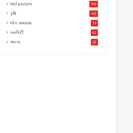
લાઈફસ્ટાઇલ
159
કૃષિ
142
લોક સમસ્યા
78
કારકિર્દી
62
અન્ય
35