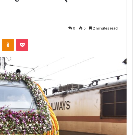
0
5
2 minutes read
ontakte
Odnoklassniki
Pocket