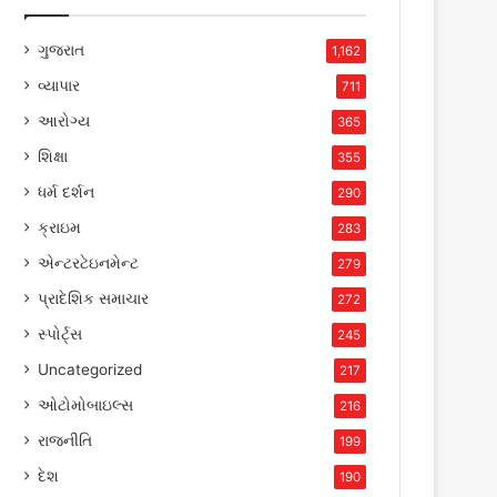
ગુજરાત
1,162
વ્યાપાર
711
આરોગ્ય
365
શિક્ષા
355
ધર્મ દર્શન
290
ક્રાઇમ
283
એન્ટરટેઇનમેન્ટ
279
પ્રાદેશિક સમાચાર
272
સ્પોર્ટ્સ
245
Uncategorized
217
ઓટોમોબાઇલ્સ
216
રાજનીતિ
199
દેશ
190