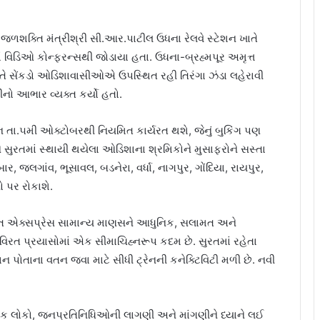
્રીય જળશક્તિ મંત્રીશ્રી સી.આર.પાટીલ ઉધના રેલવે સ્ટેશન ખાતે
ાં વિડિઓ કોન્ફરન્સથી જોડાયા હતા. ઉધના-બ્રહ્મપૂર અમૃત્ત
ાતે સેંકડો ઓડિશાવાસીઓએ ઉપસ્થિત રહી તિરંગા ઝંડા લહેરાવી
રીનો આભાર વ્યક્ત કર્યો હતો.
 તા.૫મી ઓક્ટોબરથી નિયમિત કાર્યરત થશે, જેનું બુકિંગ પણ
ને સુરતમાં સ્થાયી થયેલા ઓડિશાના શ્રમિકોને મુસાફરોને સસ્તા
 જલગાંવ, ભૂસાવલ, બડનેરા, વર્ધા, નાગપુર, ગોંદિયા, રાયપુર,
 પર રોકાશે.
ૃત ભારત એક્સપ્રેસ સામાન્ય માણસને આધુનિક, સલામત અને
વિરત પ્રયાસોમાં એક સીમાચિહ્નરૂપ કદમ છે. સુરતમાં રહેતા
પોતાના વતન જવા માટે સીધી ટ્રેનની કનેક્ટિવિટી મળી છે. નવી
્થાનિક લોકો, જનપ્રતિનિધિઓની લાગણી અને માંગણીને ધ્યાને લઈ