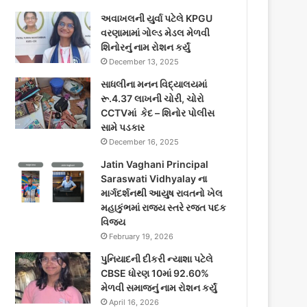
અવાખલની યુર્વા પટેલે KPGU
વરણામામાં ગોલ્ડ મેડલ મેળવી
શિનોરનું નામ રોશન કર્યું
December 13, 2025
સાધલીના મનન વિદ્યાલયમાં
રૂ.4.37 લાખની ચોરી, ચોરો
CCTVમાં કેદ – શિનોર પોલીસ
સામે પડકાર
December 16, 2025
Jatin Vaghani Principal
Saraswati Vidhyalay ના
માર્ગદર્શનથી આયુષ રાવતનો ખેલ
મહાકુંભમાં રાજ્ય સ્તરે રજત પદક
વિજય
February 19, 2026
પુનિયાદની દીકરી ન્યાશા પટેલે
CBSE ધોરણ 10માં 92.60%
મેળવી સમાજનું નામ રોશન કર્યું
April 16, 2026