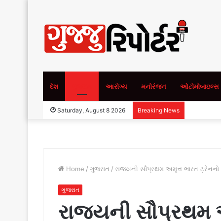
દેશ
ગુજરાત
આરોગ્ય
મનોરંજન
ઓટોમોબાઇલ્સ
Saturday, August 8 2026
Breaking News
Home
/
ગુજરાત
/
રાજ્યની સૌપ્રથમ અમૃત્ત ભારત ટ્રેનનો 
ગુજરાત
રાજ્યની સૌપ્રથમ અ