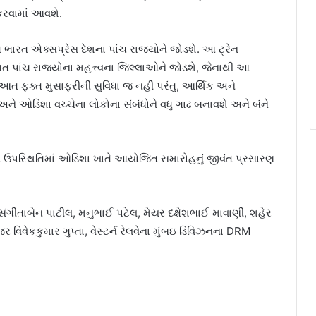
 કરવામાં આવશે.
ૃત ભારત એક્સપ્રેસ દેશના પાંચ રાજ્યોને જોડશે. આ ટ્રેન
રાત પાંચ રાજ્યોના મહત્ત્વના જિલ્લાઓને જોડશે, જેનાથી આ
આત ફક્ત મુસાફરીની સુવિધા જ નહીં પરંતુ, આર્થિક અને
ે ઓડિશા વચ્ચેના લોકોના સંબંધોને વધુ ગાઢ બનાવશે અને બંને
ી ઉપસ્થિતિમાં ઓડિશા ખાતે આયોજિત સમારોહનું જીવંત પ્રસારણ
 સંગીતાબેન પાટીલ, મનુભાઈ પટેલ, મેયર દક્ષેશભાઈ માવાણી, શહેર
ર વિવેકકુમાર ગુપ્તા, વેસ્ટર્ન રેલવેના મુંબઇ ડિવિઝનના DRM