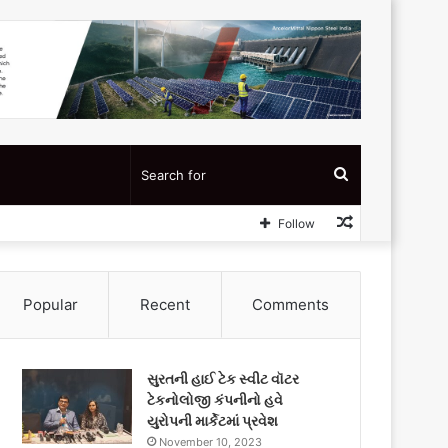
Search
Random
Follow
for
Article
Popular
Recent
Comments
સુરતની હાઈ ટેક સ્વીટ વૉટર
ટેકનોલોજી કંપનીનો હવે
યુરોપની માર્કેટમાં પ્રવેશ
November 10, 2023