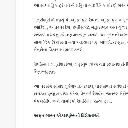
આ સાપ્તાહિક ટ્રેનને બે મહિના બાદ દૈનિક ધોરણે શરૂ
મંત્રીશ્રીએ કહ્યું કે, બ્રહ્મપુર-ઉધના-બ્રહ્મપુર અમ
ઓડિશા, આંધ્રપ્રદેશ, છત્તીસગઢ, મહારાષ્ટ્ર અને ગુજ
રાજ્યો વચ્ચેનું જોડાણ મજબૂત બનશે. આ ટ્રેનની શરૂ
સામાજિક વિકાસનો નવો અધ્યાય પણ ખોલશે. તે સુરત અન
ક્ષેત્રોના વિકાસમાં મદદ કરશે.
ઉપસ્થિત મંત્રીશ્રીઓ, મહાનુભાવોએ વડાપ્રધાનશ્રીન
નિહાળ્યું હતું.
આ પ્રસંગે સાંસદ મુકેશભાઈ દલાલ, ધારાસભ્ય સર્વશ્રી
સંગઠન પ્રમુખ પરેશ પટેલ, વેસ્ટર્ન રેલવેના જનરલ મેનેજ
પંકજસિંઘ અને નાગરિકો ઉપસ્થિત રહ્યા હતા.
અમૃત ભારત એક્સપ્રેસની વિશેષતાઓ