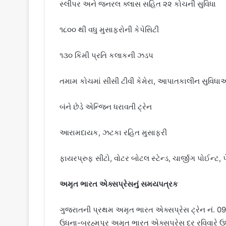
સ્લીપર અને જનરલ ક્લાસ સહિત ૨૨ કોચની સુવિધા
૧૮૦૦ થી વધુ મુસાફરોની કેપેસિટી
૧૩૦ કિમી પ્રતિ કલાકની ઝડપ
તમામ કોચમાં સીસી ટીવી કેમેરા, આપાતકાલીન સુવિધા
બંને છેડે એન્જિન ધરાવતી ટ્રેન
આરામદાયક, ઝટકા રહિત મુસાફરી
ફાયરપ્રુફ સીટો, વોટર બોટલ સ્ટેન્ડ, ચાર્જીગ પોઈન્ટ, પે
અમૃત ભારત એક્સપ્રેસનું સમયપત્રક
ગુજરાતની પ્રથમ અમૃત ભારત એક્સપ્રેસ ટ્રેન નં. 090
ઉધના-બ્રહ્મપુર અમૃત ભારત એક્સપ્રેસ દર રવિવારે ઉધ