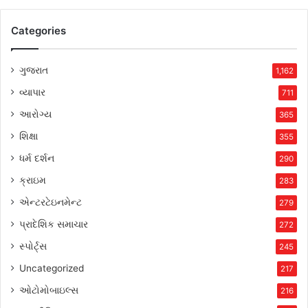
Categories
ગુજરાત
1,162
વ્યાપાર
711
આરોગ્ય
365
શિક્ષા
355
ધર્મ દર્શન
290
ક્રાઇમ
283
એન્ટરટેઇનમેન્ટ
279
પ્રાદેશિક સમાચાર
272
સ્પોર્ટ્સ
245
Uncategorized
217
ઓટોમોબાઇલ્સ
216