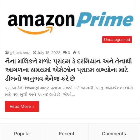
Uncategorized
હર્ષ ગાયક્વાડ
July 15, 2023
0
6
નૈના મલિકને મળો: પ્રાઇમ ડે દરમિયાન અને તેનાથી
આગળના સમયમાં એમેઝોન પ્રાઇમ સભ્યોના માટે
ડીલનો અનુભવ મેનેજ કરે છે
પ્રાઇમ ડેની ઉજવણી માત્ર પ્રાઇમ સભ્યો માટે જ નહીં, પરંતુ એમેઝોનના લોકો
માટે પણ ખુશી અને આનંદ લાવે છે, જેઓ…
Read More »
Popular
Recent
Comments