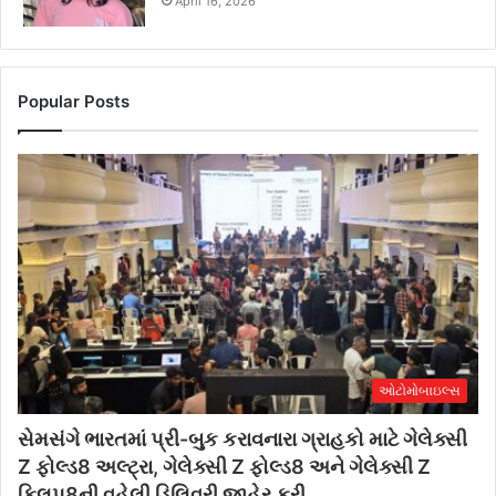
April 16, 2026
Popular Posts
ઓટોમોબાઇલ્સ
સેમસંગે ભારતમાં પ્રી-બુક કરાવનારા ગ્રાહકો માટે ગેલેક્સી
Z ફોલ્ડ8 અલ્ટ્રા, ગેલેક્સી Z ફોલ્ડ8 અને ગેલેક્સી Z
ફ્લિપ8ની વહેલી ડિલિવરી જાહેર કરી