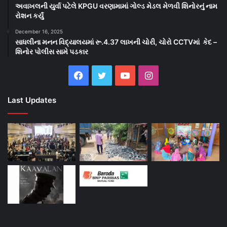
અવાખલની યુર્વા પટેલે KPGU વરણામામાં ગોલ્ડ મેડલ મેળવી શિનોરનું નામ
રોશન કર્યું
December 16, 2025
સાધલીના મનન વિદ્યાલયમાં રૂ.4.37 લાખની ચોરી, ચોરો CCTVમાં કેદ –
શિનોર પોલીસ સામે પડકાર
Facebook
Twitter
YouTube
Instagram
Last Updates