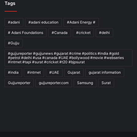
Tags
#adani
#adani education
#Adani Energy #
# Adani Foundations
#Canada
#cricket
#delhi
#Gujju
#gujjureporter #gujjunews #gujarat #crime #politics #india #gold
#petrol #delhi #usa #canada #UAE #bollywood #movie #webseries
#intrnet #tapi #surat #cricket #t20 #bjpsurat
#india
#intrnet
#UAE
Gujarat
gujarat information
Gujjureporter
gujjureporter.com
Samsung
Surat