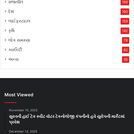
રાજનીતિ
199
દેશ
190
લાઈફસ્ટાઇલ
159
કૃષિ
142
લોક સમસ્યા
78
કારકિર્દી
62
અન્ય
35
Most Viewed
November 10, 2023
સુરતની હાઈ ટેક સ્વીટ વૉટર ટેકનોલોજી કંપનીનો હવે યુરોપની માર્કેટમાં
પ્રવેશ
December 13, 2025