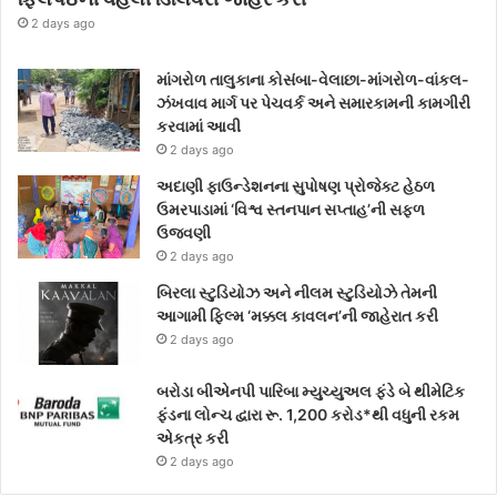
2 days ago
માંગરોળ તાલુકાના કોસંબા-વેલાછા-માંગરોળ-વાંકલ-
ઝંખવાવ માર્ગ પર પેચવર્ક અને સમારકામની કામગીરી
કરવામાં આવી
2 days ago
અદાણી ફાઉન્ડેશનના સુપોષણ પ્રોજેક્ટ હેઠળ
ઉમરપાડામાં ‘વિશ્વ સ્તનપાન સપ્તાહ’ની સફળ
ઉજવણી
2 days ago
બિરલા સ્ટુડિયોઝ અને નીલમ સ્ટુડિયોઝે તેમની
આગામી ફિલ્મ ‘મક્કલ કાવલન’ની જાહેરાત કરી
2 days ago
બરોડા બીએનપી પારિબા મ્યુચ્યુઅલ ફંડે બે થીમેટિક
ફંડના લોન્ચ દ્વારા રૂ. 1,200 કરોડ*થી વધુની રકમ
એકત્ર કરી
2 days ago