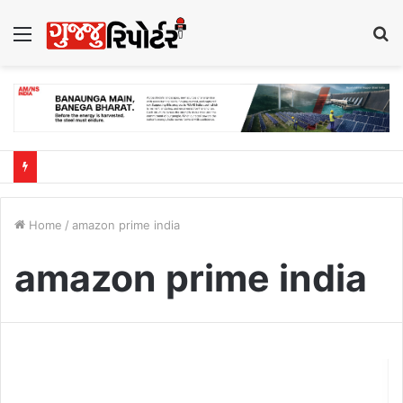
Menu
S
fo
Home
/
amazon prime india
amazon prime india