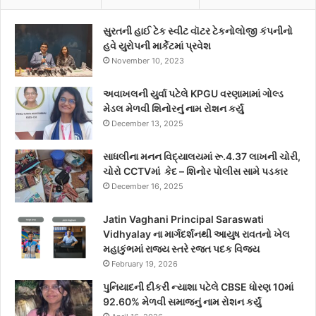
સુરતની હાઈ ટેક સ્વીટ વૉટર ટેકનોલોજી કંપનીનો
હવે યુરોપની માર્કેટમાં પ્રવેશ
November 10, 2023
અવાખલની યુર્વા પટેલે KPGU વરણામામાં ગોલ્ડ
મેડલ મેળવી શિનોરનું નામ રોશન કર્યું
December 13, 2025
સાધલીના મનન વિદ્યાલયમાં રૂ.4.37 લાખની ચોરી,
ચોરો CCTVમાં કેદ – શિનોર પોલીસ સામે પડકાર
December 16, 2025
Jatin Vaghani Principal Saraswati
Vidhyalay ના માર્ગદર્શનથી આયુષ રાવતનો ખેલ
મહાકુંભમાં રાજ્ય સ્તરે રજત પદક વિજય
February 19, 2026
પુનિયાદની દીકરી ન્યાશા પટેલે CBSE ધોરણ 10માં
92.60% મેળવી સમાજનું નામ રોશન કર્યું