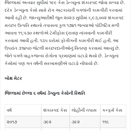
જિલ્લામાં અત્યાર સુધીમાં ૧૯૯ કેસ ડેન્ગ્યુના શંકાસ્પદ જોવા મળ્યા છે.
દરેક ડેન્ગ્યુના કેસો સામે રોગ અટકાયતી પગલાંની કામગીરી કરવામાં
આવી રહી છે. જાન્યુઆરીથી જુન ૨૦૨૩ સુધીમાં ૬,૯૩,૦૦૨ શંકાસ્પદ
મચ્છર ઉત્પતિ સ્થાનો તપાસતા કુલ ૧૭૪૧ જ્ગ્યાઓ પોઝિટિવ મળી
આવતા ૧૧,૫૩૦ સ્થળોએ ટેમીફોસ દ્રાવણ નાંખવાની કામગીરી
કરવામાં આવી હતી. ૧૩૫ ઘરોમાં ફોગીંગની કામગીરી થઈ હતી. આ
ઉપરાંત ૩૧૪૫૦ જેટલી મચ્છરદાનીઓનું વિતરણ કરવામાં આવ્યું છે.
જેને પગલે વાહકજ્ન્ય રોગોના પ્રમાણમાં ઘટાડો થયો છે. ડેન્ગ્યુના
કેસોમાં પણ ગત વર્ષની સરખામણીએ ઘટાડો નોંધાયો છે.
બોક્ષ મેટર
જિલ્લામાં છેલ્લા ૬ વર્ષમાં ડેંગ્યુના કેસોની સ્થિતિ
વર્ષ
શંકાસ્પદ કેસ
લોહીની તપાસ
કન્ફર્મ કેસ
૨૦૧૭
૩૯૨
૩૯૨
૧૧૬