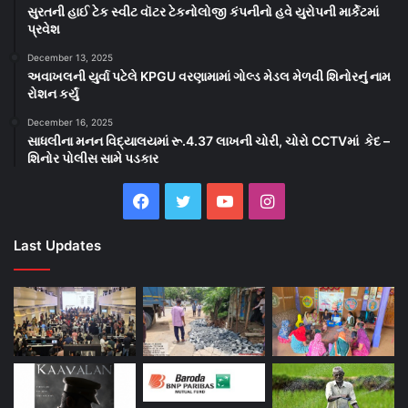
સુરતની હાઈ ટેક સ્વીટ વૉટર ટેકનોલોજી કંપનીનો હવે યુરોપની માર્કેટમાં
પ્રવેશ
December 13, 2025
અવાખલની યુર્વા પટેલે KPGU વરણામામાં ગોલ્ડ મેડલ મેળવી શિનોરનું નામ
રોશન કર્યું
December 16, 2025
સાધલીના મનન વિદ્યાલયમાં રૂ.4.37 લાખની ચોરી, ચોરો CCTVમાં કેદ –
શિનોર પોલીસ સામે પડકાર
Facebook
Twitter
YouTube
Instagram
Last Updates