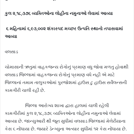
કુલ ૨,૧૮,૩૭૬ વ્યક્તિઓના લોહીના નમુનાઓ લેવામાં આવ્યા
૬ મહિનામાં ૬,૯૩,૦૦૨ શંકાસ્પદ મચ્છર ઉત્પતિ સ્થાનો તપાસવામાં
આવ્યા
વલસાડ
ચોમાસાની ઋતુમાં વાહકજન્ય રોગોનું પ્રમાણ વધુ જોવા મળતુ હોવાથી
વલસાડ જિલ્લામાં વાહકજન્ય રોગોનું પ્રમાણ વધે નહી એ માટે
જિલ્લાનાં તમામ તાલુકાઓમાં પુરજોશમાં હાઉસ ટુ હાઉસ સર્વેલન્સની
કામગીરી ચાલી રહી છે.
જિલ્લા આરોગ્ય શાખા દ્વારા હાલમાં ચાલી રહેલી
કામગીરીમાં કુલ ૨,૧૮,૩૭૬ વ્યક્તિઓના લોહીના નમુનાઓ લેવામાં
આવ્યા છે. જાન્યુઆરી થી જૂન સુધીમાં વલસાડ જિલ્લામાં મેલેરીયાના
કેસ ૬ નોંધાયા છે. જ્યારે ડેન્ગ્યુના અત્યાર સુધીમાં ૧૨ કેસ નોંધાયા છે.