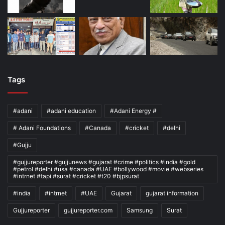
Tags
#adani
#adani education
#Adani Energy #
# Adani Foundations
#Canada
#cricket
#delhi
#Gujju
#gujjureporter #gujjunews #gujarat #crime #politics #india #gold
#petrol #delhi #usa #canada #UAE #bollywood #movie #webseries
#intrnet #tapi #surat #cricket #t20 #bjpsurat
#india
#intrnet
#UAE
Gujarat
gujarat information
Gujjureporter
gujjureporter.com
Samsung
Surat