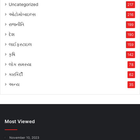
Uncategorized
217
ઓટોમોબાઇલ્સ
216
રાજનીતિ
199
દેશ
190
લાઈફસ્ટાઇલ
159
કૃષિ
142
લોક સમસ્યા
78
કારકિર્દી
62
અન્ય
35
Most Viewed
November 10, 2023