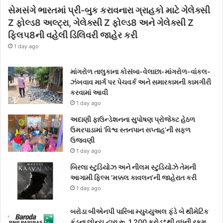
સેમસંગે ભારતમાં પ્રી-બુક કરાવનારા ગ્રાહકો માટે ગેલેક્સી
Z ફોલ્ડ8 અલ્ટ્રા, ગેલેક્સી Z ફોલ્ડ8 અને ગેલેક્સી Z
ફ્લિપ8ની વહેલી ડિલિવરી જાહેર કરી
1 day ago
માંગરોળ તાલુકાના કોસંબા-વેલાછા-માંગરોળ-વાંકલ-
ઝંખવાવ માર્ગ પર પેચવર્ક અને સમારકામની કામગીરી
કરવામાં આવી
1 day ago
અદાણી ફાઉન્ડેશનના સુપોષણ પ્રોજેક્ટ હેઠળ
ઉમરપાડામાં ‘વિશ્વ સ્તનપાન સપ્તાહ’ની સફળ
ઉજવણી
1 day ago
બિરલા સ્ટુડિયોઝ અને નીલમ સ્ટુડિયોઝે તેમની
આગામી ફિલ્મ ‘મક્કલ કાવલન’ની જાહેરાત કરી
1 day ago
બરોડા બીએનપી પારિબા મ્યુચ્યુઅલ ફંડે બે થીમેટિક
ફંડના લોન્ચ દ્વારા રૂ. 1,200 કરોડ*થી વધુની રકમ