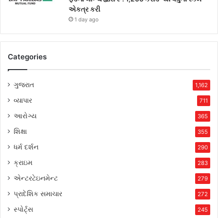
એકત્ર કરી
1 day ago
Categories
ગુજરાત
1,162
વ્યાપાર
711
આરોગ્ય
365
શિક્ષા
355
ધર્મ દર્શન
290
ક્રાઇમ
283
એન્ટરટેઇનમેન્ટ
279
પ્રાદેશિક સમાચાર
272
સ્પોર્ટ્સ
245