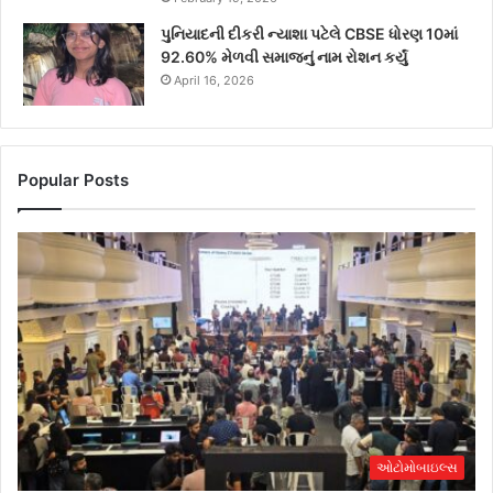
પુનિયાદની દીકરી ન્યાશા પટેલે CBSE ધોરણ 10માં
92.60% મેળવી સમાજનું નામ રોશન કર્યું
April 16, 2026
Popular Posts
ઓટોમોબાઇલ્સ