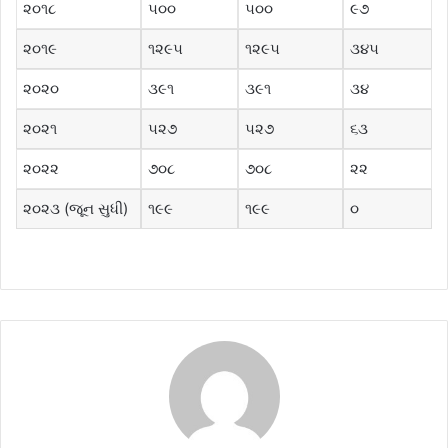
૨૦૧૮
૫૦૦
૫૦૦
૯૭
૨૦૧૯
૧૨૯૫
૧૨૯૫
૩૪૫
૨૦૨૦
૩૯૧
૩૯૧
૩૪
૨૦૨૧
૫૨૭
૫૨૭
૬૩
૨૦૨૨
૭૦૮
૭૦૮
૨૨
૨૦૨૩ (જૂન સુધી)
૧૯૯
૧૯૯
૦