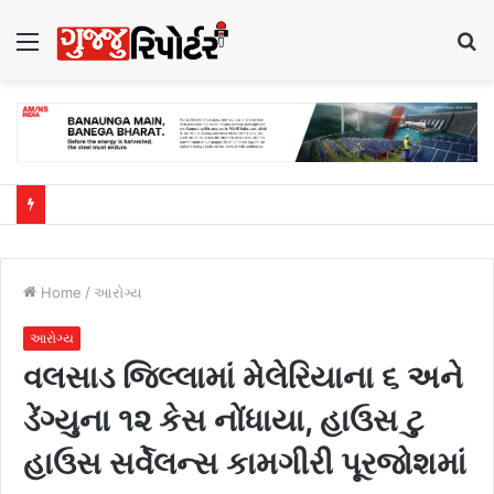
Menu
S
fo
Home
/
આરોગ્ય
આરોગ્ય
વલસાડ જિલ્લામાં મેલેરિયાના ૬ અને
ડેંગ્યુના ૧૨ કેસ નોંધાયા, હાઉસ ટુ
હાઉસ સર્વેલન્સ કામગીરી પૂરજોશમાં