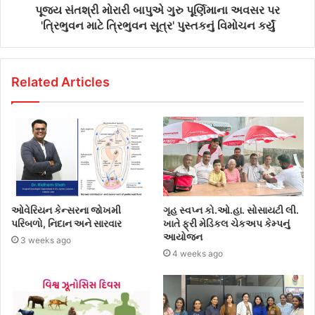
પૂજ્ય સંતશ્રી મોરારી બાપુએ ગુરુ પૂર્ણિમાના અવસર પર
'ત્રિભુવન માટે ત્રિભુવન સૂત્ર' પુસ્તકનું વિમોચન કર્યું
Related Articles
ઓવેરિયન કેન્સરના જોખમી
ગૃહ સ્વપ્ન કો.ઓ.હા. સોસાયટી લી.
પરિબળો, નિદાન અને સારવાર
ખાતે ફ્રી મેડિકલ ચેકઅપ કેમ્પનું
આયોજન
3 weeks ago
4 weeks ago