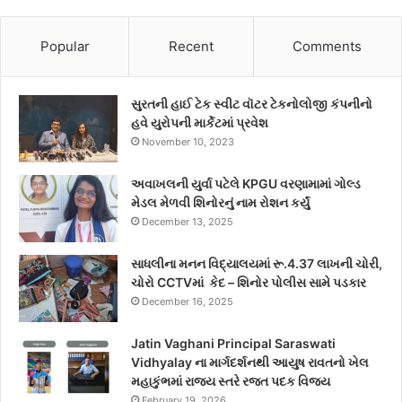
Popular
Recent
Comments
સુરતની હાઈ ટેક સ્વીટ વૉટર ટેકનોલોજી કંપનીનો
હવે યુરોપની માર્કેટમાં પ્રવેશ
November 10, 2023
અવાખલની યુર્વા પટેલે KPGU વરણામામાં ગોલ્ડ
મેડલ મેળવી શિનોરનું નામ રોશન કર્યું
December 13, 2025
સાધલીના મનન વિદ્યાલયમાં રૂ.4.37 લાખની ચોરી,
ચોરો CCTVમાં કેદ – શિનોર પોલીસ સામે પડકાર
December 16, 2025
Jatin Vaghani Principal Saraswati
Vidhyalay ના માર્ગદર્શનથી આયુષ રાવતનો ખેલ
મહાકુંભમાં રાજ્ય સ્તરે રજત પદક વિજય
February 19, 2026