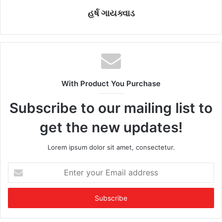
હર્ષ ગાયક્વાડ
With Product You Purchase
Subscribe to our mailing list to
get the new updates!
Lorem ipsum dolor sit amet, consectetur.
E
n
t
e
r
y