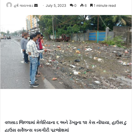
હર્ષ ગાયક્વાડ
S
July 5, 2023
0
6
1 minute read
e
n
d
a
n
e
m
a
i
l
વલસાડ જિલ્લામાં મેલેરિયાના ૬ અને ડેંગ્યુના ૧૨ કેસ નોંધાયા, હાઉસ ટુ
હાઉસ સર્વેલન્સ કામગીરી પૂરજોશમાં