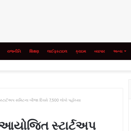
રાજનીતિ
શિક્ષણ
લાઈફસ્ટાઇલ
ક્રાઇમ
વ્યાપાર
અન્ય
્ટાર્ટઅપ સમિટના બીજા દિવસે 7,500 લોકો પહોંચ્યા
 આયોજિત સ્ટાર્ટઅપ