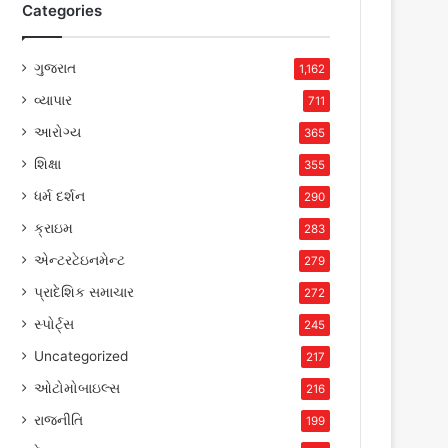
Categories
ગુજરાત
1,162
વ્યાપાર
711
આરોગ્ય
365
શિક્ષા
355
ધર્મ દર્શન
290
ક્રાઇમ
283
એન્ટરટેઇનમેન્ટ
279
પ્રાદેશિક સમાચાર
272
સ્પોર્ટ્સ
245
Uncategorized
217
ઓટોમોબાઇલ્સ
216
રાજનીતિ
199