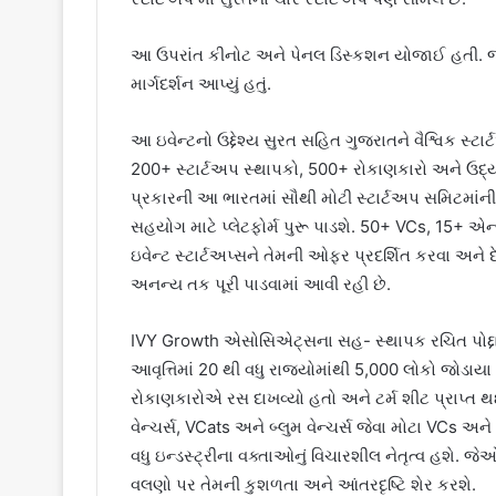
આ ઉપરાંત કીનોટ અને પેનલ ડિસ્કશન યોજાઈ હતી. જેમાં
માર્ગદર્શન આપ્યું હતું.
આ ઇવેન્ટનો ઉદ્દેશ્ય સુરત સહિત ગુજરાતને વૈશ્વિક સ્ટ
200+ સ્ટાર્ટઅપ સ્થાપકો, 500+ રોકાણકારો અને ઉ
પ્રકારની આ ભારતમાં સૌથી મોટી સ્ટાર્ટઅપ સમિટમાંન
સહયોગ માટે પ્લેટફોર્મ પુરૂ પાડશે. 50+ VCs, 15+ 
ઇવેન્ટ સ્ટાર્ટઅપ્સને તેમની ઓફર પ્રદર્શિત કરવા અને
અનન્ય તક પૂરી પાડવામાં આવી રહી છે.
IVY Growth એસોસિએટ્સના સહ- સ્થાપક રચિત પોદ્દાર
આવૃત્તિમાં 20 થી વધુ રાજ્યોમાંથી 5,000 લોકો જોડાયા 
રોકાણકારોએ રસ દાખવ્યો હતો અને ટર્મ શીટ પ્રાપ્ત થ
વેન્ચર્સ, VCats અને બ્લુમ વેન્ચર્સ જેવા મોટા VCs અન
વધુ ઇન્ડસ્ટ્રીના વક્તાઓનું વિચારશીલ નેતૃત્વ હશે
વલણો પર તેમની કુશળતા અને આંતરદૃષ્ટિ શેર કરશે.