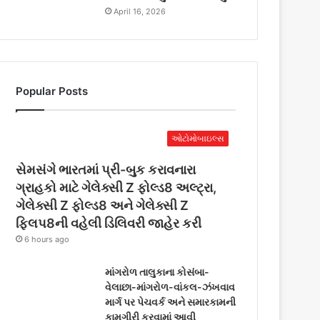
April 16, 2026
Popular Posts
ઓટોમોબાઇલ્સ
સેમસંગે ભારતમાં પ્રી-બુક કરાવનારા
ગ્રાહકો માટે ગેલેક્સી Z ફોલ્ડ8 અલ્ટ્રા,
ગેલેક્સી Z ફોલ્ડ8 અને ગેલેક્સી Z
ફ્લિપ8ની વહેલી ડિલિવરી જાહેર કરી
6 hours ago
માંગરોળ તાલુકાના કોસંબા-
વેલાછા-માંગરોળ-વાંકલ-ઝંખવાવ
માર્ગ પર પેચવર્ક અને સમારકામની
કામગીરી કરવામાં આવી