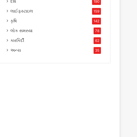
દેશ
190
લાઈફસ્ટાઇલ
159
કૃષિ
142
લોક સમસ્યા
78
કારકિર્દી
62
અન્ય
35