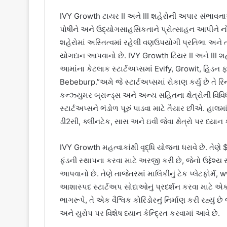
IVY Growth ટાયર II અને III શહેરોની અપાર સંભાવનાઓમ
પોષીને અને ઉદ્યોગસાહસિકતાને પ્રોત્સાહન આપીને નોં
શહેરોમાં અસ્તિત્વમાં રહેલી વણઉપયોગી પ્રતિભા અને
યોગદાન આપવાનો છે. IVY Growth ટિયર II અને III શહેરોમા
આમાંના કેટલાક સ્ટાર્ટઅપ્સમાં Evify, Growit, હિડન ફ
Bebeburp.”અમે જે સ્ટાર્ટઅપ્સમાં રોકાણ કર્યું છે તે રિ
કન્ઝ્યુમર બ્રાન્ડ્સ અને અન્ય સહિતના ક્ષેત્રોની વિવિધ
સ્ટાર્ટઅપ્સને ભંડોળ પૂરું પાડવા માટે તૈયાર છીએ. હાલ
ડી2સી, ક્લીનટેક, સાસ અને ઇવી જેવા ક્ષેત્રો પર ધ્યાન 
IVY Growth મહત્વાકાંક્ષી વૃદ્ધિ યોજના ધરાવે છે. તેણ
ફંડની સ્થાપના કરવા માટે અરજી કરી છે, જેનો ઉદ્દેશ્ય
આપવાનો છે. તેણે તાજેતરમાં માલિકીનું ટેક પ્લેટફોર્મ,
આશાસ્પદ સ્ટાર્ટઅપ સોદાઓનું પ્રદર્શન કરવા માટે એક
ભાગરૂપે, તે એક વૈશ્વિક કોરિડોરનું નિર્માણ કરી રહ્યું છ
અને યુરોપ પર વિશેષ ધ્યાન કેન્દ્રિત કરવામાં આવે છે.