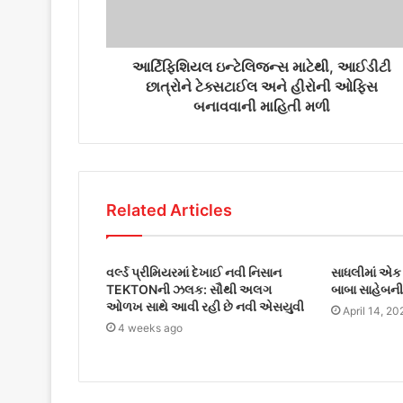
d
d
r
આર્ટિફિશિયલ ઇન્ટેલિજન્સ માટેથી, આઈડીટી
e
છાત્રોને ટેક્સટાઈલ અને હીરોની ઓફિસ
s
બનાવવાની માહિતી મળી
s
Related Articles
વર્લ્ડ પ્રીમિયરમાં દેખાઈ નવી નિસાન
સાધલીમાં એક 
TEKTONની ઝલક: સૌથી અલગ
બાબા સાહેબની 
ઓળખ સાથે આવી રહી છે નવી એસયુવી
April 14, 20
4 weeks ago