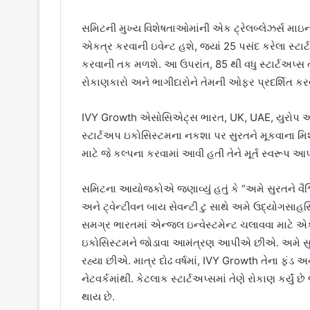
સમિટની મુખ્ય વિશેષતાઓમાંની એક ટ્રેલબ્લેઝર્સ માઇન હશ
એકત્ર કરવાની ઇવેન્ટ હશે, જ્યાં 25 પસંદ કરેલા સ્ટાર
કરવાની તક મળશે. આ ઉપરાંત, 85 થી વધુ સ્ટાર્ટઅપ્સ 
રોકાણકારો અને ભાગીદારોને તેમની ઓફર પ્રદર્શિત કરવા મ
IVY Growth એસોસિએટ્સ ભારત, UK, UAE, યુરોપ અને આ
સ્ટાર્ટઅપ ઇકોસિસ્ટમના નકશા પર સુરતને મૂકવાના મિ
માટે જે કલ્પના કરવામાં આવી હતી તેને મૂર્ત સ્વરૂપ આપવ
સમિટના આયોજકોએ જણાવ્યું હતું કે “અમે સુરતને વૈશ
અને ટ્વેન્ટીવન બાય સેવન્ટી ટુ સાથે અમે ઉદ્યોગસા
સમગ્ર ભારતમાં એન્જલ ઇન્વેસ્ટમેન્ટ ચલાવવા માટે એક
ઇકોસિસ્ટમને જોડાવા આમંત્રણ આપીએ છીએ. અમે સુ
રહ્યા છીએ. માત્ર દોઢ વર્ષમાં, IVY Growth તેના ફંડ અ
નેટવર્કમાંથી. કેટલાક સ્ટાર્ટઅપ્સમાં તેણે રોકાણ કર્યું છ
થાય છે.