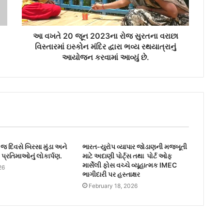
આ વખતે 20 જૂન 2023ના રોજ સુરતના વરાછા
વિસ્તારમાં ઇસ્કોન મંદિર દ્વારા ભવ્ય રથયાત્રાનું
આયોજન કરવામાં આવ્યું છે.
જ દિવસે બિરસા મુંડા અને
ભારત-યુરોપ વ્યાપાર જોડાણની મજબૂતી
પ્રતિમાઓનું લોકાર્પણ.
માટે અદાણી પોર્ટ્સ તથા પોર્ટ ઓફ
માર્સેલી ફોસ વચ્ચે વ્યૂહાત્મક IMEC
26
ભાગીદારી પર હસ્તાક્ષર
February 18, 2026