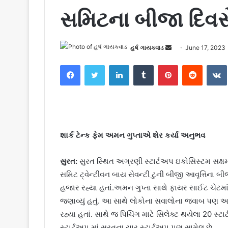
સમિટના બીજા દિવસે
હર્ષ ગાયક્વાડ
S
June 17, 2023
e
Facebook
Twitter
LinkedIn
Tumblr
Pinterest
Reddit
VK
n
d
a
n
e
m
શાર્ક ટેન્ક ફેમ અમન ગુપ્તાએ શેર કર્યા અનુભવ
a
i
સુરત:
સુરત સ્થિત અગ્રણી સ્ટાર્ટઅપ ઇકોસિસ્ટમ સક્
l
સમિટ ટ્વેન્ટીવન બાય સેવન્ટી ટુની બીજી આવૃત્તિના બી
હજાર રહ્યા હતાં.અમન ગુપ્તા સાથે ફાયર સાઈટ ચેટમાં 
જણાવ્યું હતું. આ સાથે લોકોના સવાલોના જવાબ પણ આપ
રહ્યા હતાં. સાથે જ પિચિંગ માટે સિલેક્ટ થયેલા 20 સ્ટા
સ્ટાર્ટઅપ માં સુરતના ચાર સ્ટાર્ટઅપ પણ સામેલ છે.