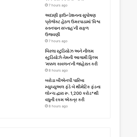
7 hours ago
અદાણી ફાઉન્ડેશનના સુપોષણ
પ્રોજેક્ટ હેઠળ ઉમરપાડામાં ‘વિશ્વ
સ્તનપાન સપ્તાહ’ની સફળ
ઉજવણી
7 hours ago
બિરલા સ્ટુડિયોઝ અને નીલમ
સ્ટુડિયોઝે તેમની આગામી ફિલ્મ
‘મક્કલ કાવલન’ની જાહેરાત કરી
8 hours ago
બરોડા બીએનપી પારિબા
મ્યુચ્યુઅલ ફંડે બે થીમેટિક ફંડના
લોન્ચ દ્વારા રૂ. 1,200 કરોડ*થી
વધુની રકમ એકત્ર કરી
8 hours ago