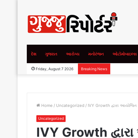
દેશ
ગુજરાત
આરોગ્ય
મનોરંજન
ઓટોમોબાઇલ્સ
Friday, August 7 2026
Breaking News
Home
/
Uncategorized
/
IVY Growth દ્વારા આયોજિત સ
Uncategorized
IVY Growth દ્વારા