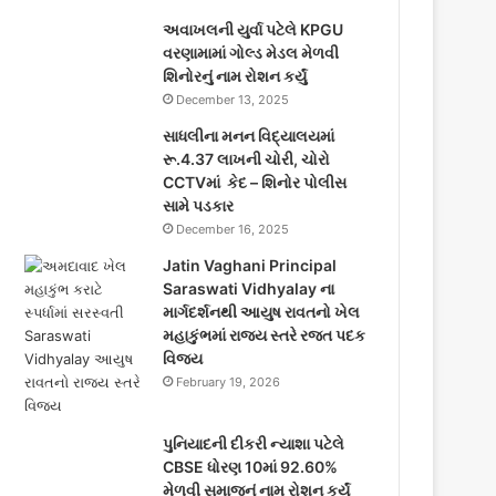
અવાખલની યુર્વા પટેલે KPGU
વરણામામાં ગોલ્ડ મેડલ મેળવી
શિનોરનું નામ રોશન કર્યું
December 13, 2025
સાધલીના મનન વિદ્યાલયમાં
રૂ.4.37 લાખની ચોરી, ચોરો
CCTVમાં કેદ – શિનોર પોલીસ
સામે પડકાર
December 16, 2025
Jatin Vaghani Principal
Saraswati Vidhyalay ના
માર્ગદર્શનથી આયુષ રાવતનો ખેલ
મહાકુંભમાં રાજ્ય સ્તરે રજત પદક
વિજય
February 19, 2026
પુનિયાદની દીકરી ન્યાશા પટેલે
CBSE ધોરણ 10માં 92.60%
મેળવી સમાજનું નામ રોશન કર્યું