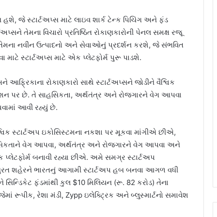
ે, જે સ્ટાર્ટઅપ્સ માટે લાઇવ શાર્ક ટેન્ક પિચિંગ અને ફંડ
્ટઅપ્સને તેમના વિચારો પ્રતિષ્ઠિત રોકાણકારોની પેનલ સમક્ષ રજૂ
તેમના નવીન ઉત્પાદનો અને સેવાઓનું પ્રદર્શન કરશે, જે સંભવિત
ાટે સ્ટાર્ટઅપ્સ માટે એક પ્લેટફોર્મ પુરૂ પાડશે.
ફ્રિકાના રોકાણકારો સાથે સ્ટાર્ટઅપ્સને જોડીને વૈશ્વિક
શન પર છે. તે સાહસિકતા, અર્થતંત્ર અને રોજગારને વેગ આપવા
ામાં આવી રહ્યું છે.
્વિક સ્ટાર્ટઅપ ઇકોસિસ્ટમના નકશા પર મૂકવા માંગીએ છીએ,
હસિકતાને વેગ આપવા, અર્થતંત્ર અને રોજગારને વેગ આપવા અને
 પ્લેટફોર્મ બનાવી રહ્યા છીએ. અમે સમગ્ર સ્ટાર્ટઅપ
રત શહેરને ભારતનું આગામી સ્ટાર્ટઅપ હબ બનવા આગળ વધી
ને સિન્ડિકેટ ફંડમાંથી કુલ $10 મિલિયન (રૂ. 82 કરોડ) તેના
ે જેમાં રૂપીક, રેશા મંડી, Zypp ઇલેક્ટ્રિક અને બ્લુસ્માર્ટનો સમાવેશ