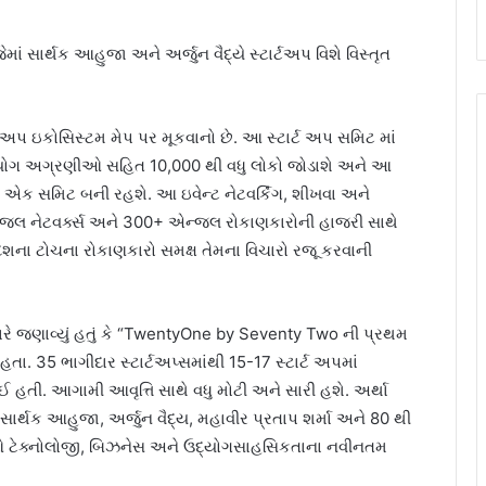
 સાર્થક આહુજા અને અર્જુન વૈદ્યે સ્ટાર્ટઅપ વિશે વિસ્તૃત
ાર્ટઅપ ઇકોસિસ્ટમ મેપ પર મૂકવાનો છે. આ સ્ટાર્ટ અપ સમિટ માં
દ્યોગ અગ્રણીઓ સહિત 10,000 થી વધુ લોકો જોડાશે અને આ
ી એક સમિટ બની રહશે. આ ઇવેન્ટ નેટવર્કિંગ, શીખવા અને
એન્જલ નેટવર્ક્સ અને 300+ એન્જલ રોકાણકારોની હાજરી સાથે
 દેશના ટોચના રોકાણકારો સમક્ષ તેમના વિચારો રજૂ કરવાની
ે જણાવ્યું હતું કે “TwentyOne by Seventy Two ની પ્રથમ
હતા. 35 ભાગીદાર સ્ટાર્ટઅપ્સમાંથી 15-17 સ્ટાર્ટ અપમાં
ઈ હતી. આગામી આવૃત્તિ સાથે વધુ મોટી અને સારી હશે. અર્થા
ે સાર્થક આહુજા, અર્જુન વૈદ્ય, મહાવીર પ્રતાપ શર્મા અને 80 થી
. જેઓ ટેક્નોલોજી, બિઝનેસ અને ઉદ્યોગસાહસિકતાના નવીનતમ