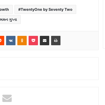
rowth
TwentyOne by Seventy Two
અમન ગુપ્તા
Reddit
VKontakte
Odnoklassniki
Pocket
Share via Email
Print