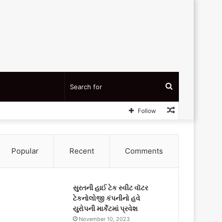
Search
Random
Follow
for
Article
Popular
Recent
Comments
સુરતની હાઈ ટેક સ્વીટ વૉટર
ટેકનોલોજી કંપનીનો હવે
યુરોપની માર્કેટમાં પ્રવેશ
November 10, 2023