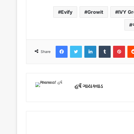
Evify
Growit
IVY G
Facebook
Twitter
LinkedIn
Tumblr
Pinterest
Share
હર્ષ ગાયક્વાડ