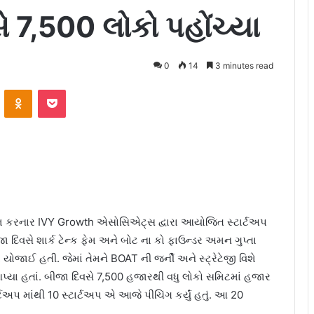
 7,500 લોકો પહોંચ્યા
0
14
3 minutes read
ontakte
Odnoklassniki
Pocket
ષમ કરનાર IVY Growth એસોસિએટ્સ દ્વારા આયોજિત સ્ટાર્ટઅપ
જા દિવસે શાર્ક ટેન્ક ફેમ અને બોટ ના કો ફાઉન્ડર અમન ગુપ્તા
યોજાઈ હતી. જેમાં તેમને BOAT ની જર્ની અને સ્ટ્રેટેજી વિશે
્યા હતાં. બીજા દિવસે 7,500 હજારથી વધુ લોકો સમિટમાં હજાર
ર્ટઅપ માંથી 10 સ્ટાર્ટઅપ એ આજે પીચિંગ કર્યું હતું. આ 20