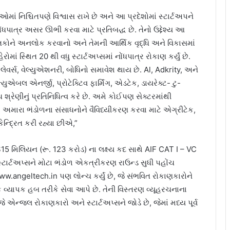
ાં નિશ્ચિતપણે વિશ્વાસ રાખે છે અને આ પ્રદેશોમાં સ્ટાર્ટઅપને
ધપાત્ર અસર ઊભી કરવા માટે પ્રતિબદ્ધ છે. તેનો ઉદ્દેશ્ય આ
 તકોને અનલોક કરવાનો અને તેમની આર્થિક વૃદ્ધિ અને વિકાસમાં
ં સ્થિત 20 થી વધુ સ્ટાર્ટઅપ્સમાં નોંધપાત્ર રોકાણ કર્યું છે.
્લેવર્સ, વેલ્યુએશનરી, બોધિનો સમાવેશ થાય છે. Al, Adkrity, અને
ન્યુએબલ એનર્જી, પ્રોટેક્ટિવ ફાર્મિંગ, એડટેક, ડાયરેક્ટ- ટુ-
 શ્રેણીનું પ્રતિનિધિત્વ કરે છે. અમે કોઈપણ સેક્ટરમાંથી
માં અમારા ભંડોળના સંસાધનોને વૈવિધ્યીકરણ કરવા માટે એગ્રીટેક,
કેન્દ્રિત કરી રહ્યા છીએ,”
ે $15 મિલિયન (રૂ. 123 કરોડ) ના લક્ષ્ય કદ સાથે AIF CAT I – VC
 સ્ટાર્ટઅપ્સને મોટા ભંડોળ એકત્રીકરણ રાઉન્ડ સુધી પહોંચ
 www.angeltech.in પણ લોન્ચ કર્યું છે, જે સંભવિત રોકાણકારોને
 વ્યાપક હબ તરીકે સેવા આપે છે. તેની વિસ્તરણ વ્યૂહરચનાના
ે જે એન્જલ રોકાણકારો અને સ્ટાર્ટઅપ્સને જોડે છે, જેમાં મધ્ય પૂર્વ