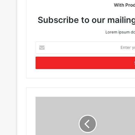
With Pro
Subscribe to our mailing
Lorem ipsum dol
E
n
t
e
r
y
o
u
r
E
m
a
i
l
a