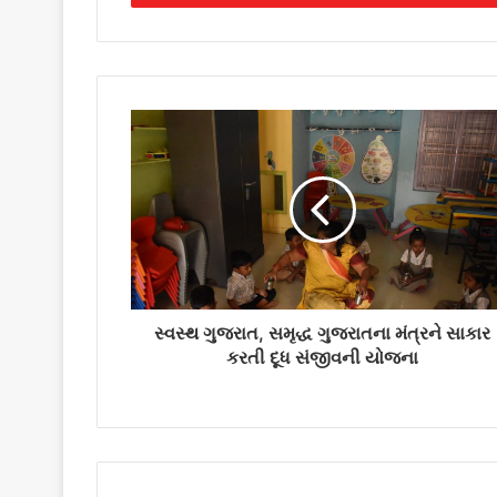
r
y
o
u
r
E
m
a
i
l
a
d
d
r
સ્વસ્થ ગુજરાત, સમૃદ્ધ ગુજરાતના મંત્રને સાકાર
e
કરતી દૂધ સંજીવની યોજના
s
s