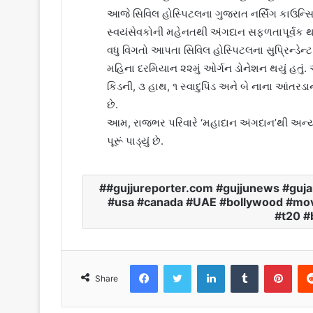
આજે સિવિલ હોસ્પિટલના ગુજરાત નર્સિંગ કાઉન્સિ
સ્વયંસેવકોની મહેનતથી અંગદાન સફળતાપૂર્વક થયુ
વધુ વિગતો આપતા સિવિલ હોસ્પિટલના સુપ્રિન્ડેન્ટ 
મહિના દરમિયાન ૨૨મું ઓર્ગન ડોનેશન થયું હતું. આ
કિડની, ૩ હાથ, ૧ સ્વાદુપિંડ અને બે નાના આંતરડા
છે.
આમ, રાજભર પરિવારે ‘મહાદાન અંગદાન’થી અન્ય ચ
પૂરૂં પાડ્યું છે.
#gujjureporter.com #gujjunews #gujara
#usa #canada #UAE #bollywood #movie
#t20 #b
Facebook
Twitter
LinkedIn
Tumblr
Pinterest
Share