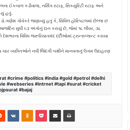
લના ઈકબાલ કડીવાલા, નર્સિંગ સ્ટાફ, સિકયુરિટી સ્ટાફ અને
ં હતું.
ડો.ગણેશ ગોવેકરે જણાવ્યું હતું કે, સિવિલ હોસ્પિટલમાં છેલ્લા છ
જદિન સુધી ૬૩ અંગોનું દાન કરાયું છે, જેમાં ૧૮ લીવર, ૩૮
ને દેશભરના વિવિધ જરૂરિયાતમંદ દર્દીઓમાં ટ્રાન્સપ્લાન્ટ કરાયા
ાર વ્યક્તિઓને નવી જિંદગી બક્ષીને માનવતાનું ઉત્તમ ઉદાહરણ
t #crime #politics #india #gold #petrol #delhi
 #webseries #intrnet #tapi #surat #cricket
jpsurat #bajaj
Reddit
VKontakte
Odnoklassniki
Pocket
Share via Email
Print