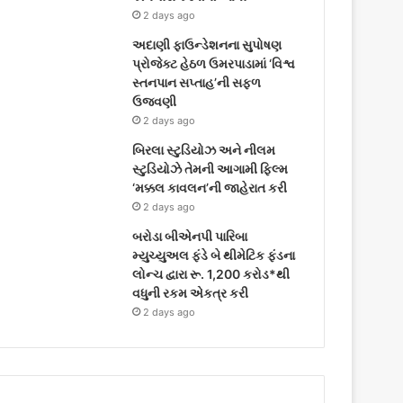
2 days ago
અદાણી ફાઉન્ડેશનના સુપોષણ
પ્રોજેક્ટ હેઠળ ઉમરપાડામાં ‘વિશ્વ
સ્તનપાન સપ્તાહ’ની સફળ
ઉજવણી
2 days ago
બિરલા સ્ટુડિયોઝ અને નીલમ
સ્ટુડિયોઝે તેમની આગામી ફિલ્મ
‘મક્કલ કાવલન’ની જાહેરાત કરી
2 days ago
બરોડા બીએનપી પારિબા
મ્યુચ્યુઅલ ફંડે બે થીમેટિક ફંડના
લોન્ચ દ્વારા રૂ. 1,200 કરોડ*થી
વધુની રકમ એકત્ર કરી
2 days ago