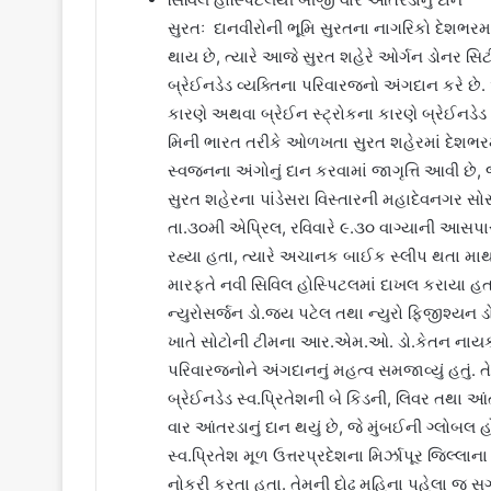
સુરતઃ દાનવીરોની ભૂમિ સુરતના નાગરિકો દેશભરમ
થાય છે, ત્યારે આજે સુરત શહેરે ઓર્ગન ડોનર સિટી
બ્રેઈનડેડ વ્યક્તિના પરિવારજનો અંગદાન કરે છ
કારણે અથવા બ્રેઈન સ્ટ્રોકના કારણે બ્રેઈનડે
મિની ભારત તરીકે ઓળખતા સુરત શહેરમાં દેશભરમા
સ્વજનના અંગોનું દાન કરવામાં જાગૃત્તિ આવી છે, જ
સુરત શહેરના પાંડેસરા વિસ્તારની મહાદેવનગર સોસા
તા.૩૦મી એપ્રિલ, રવિવારે ૯.૩૦ વાગ્યાની આસ
રહ્યા હતા, ત્યારે અચાનક બાઈક સ્લીપ થતા માથ
મારફતે નવી સિવિલ હોસ્પિટલમાં દાખલ કરાયા હતા
ન્યુરોસર્જન ડો.જય પટેલ તથા ન્યુરો ફિજીશ્યન ડ
ખાતે સોટોની ટીમના આર.એમ.ઓ. ડો.કેતન નાયક,
પરિવારજનોને અંગદાનનું મહત્વ સમજાવ્યું હતું.
બ્રેઈનડેડ સ્વ.પ્રિતેશની બે કિડની, લિવર તથા આં
વાર આંતરડાનું દાન થયું છે, જે મુંબઈની ગ્લોબલ હો
સ્વ.પ્રિતેશ મૂળ ઉત્તરપ્રદેશના મિર્ઝાપૂર જિલ્લ
નોકરી કરતા હતા. તેમની દોઢ મહિના પહેલા જ 