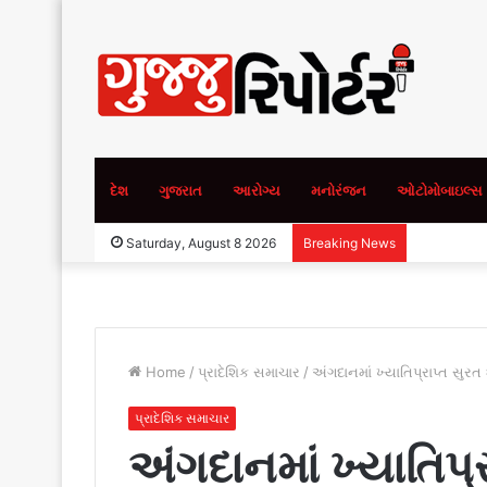
દેશ
ગુજરાત
આરોગ્ય
મનોરંજન
ઓટોમોબાઇલ્સ
Saturday, August 8 2026
Breaking News
Home
/
પ્રાદેશિક સમાચાર
/
અંગદાનમાં ખ્યાતિપ્રાપ્ત સુર
પ્રાદેશિક સમાચાર
અંગદાનમાં ખ્યાતિપ્ર