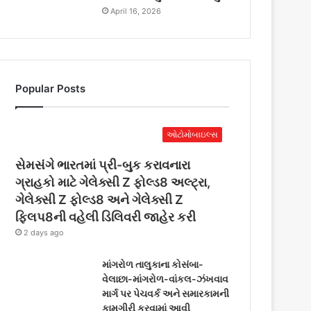
April 16, 2026
Popular Posts
ઓટોમોબાઇલ્સ
સેમસંગે ભારતમાં પ્રી-બુક કરાવનારા
ગ્રાહકો માટે ગેલેક્સી Z ફોલ્ડ8 અલ્ટ્રા,
ગેલેક્સી Z ફોલ્ડ8 અને ગેલેક્સી Z
ફ્લિપ8ની વહેલી ડિલિવરી જાહેર કરી
2 days ago
માંગરોળ તાલુકાના કોસંબા-
વેલાછા-માંગરોળ-વાંકલ-ઝંખવાવ
માર્ગ પર પેચવર્ક અને સમારકામની
કામગીરી કરવામાં આવી