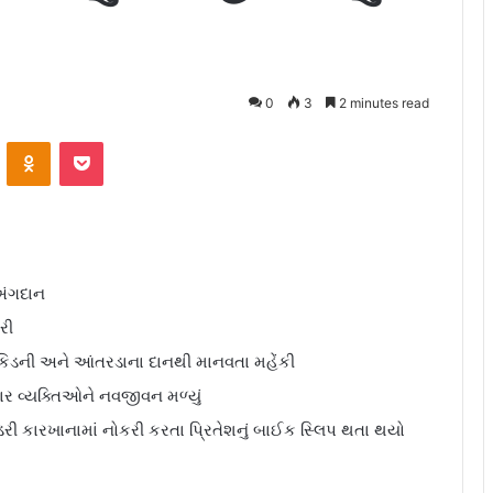
0
3
2 minutes read
ontakte
Odnoklassniki
Pocket
 અંગદાન
રી
ે કિડની અને આંતરડાના દાનથી માનવતા મહેંકી
ાર વ્યક્તિઓને નવજીવન મળ્યું
ડરી કારખાનામાં નોકરી કરતા પ્રિતેશનું બાઈક સ્લિપ થતા થયો