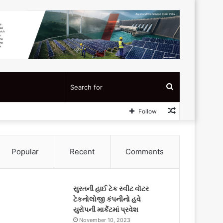
Search
Random
Follow
for
Article
Popular
Recent
Comments
સુરતની હાઈ ટેક સ્વીટ વૉટર
ટેકનોલોજી કંપનીનો હવે
યુરોપની માર્કેટમાં પ્રવેશ
November 10, 2023