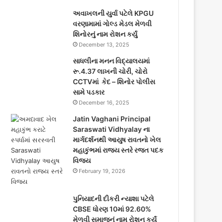
અવાખલની યુર્વા પટેલે KPGU
વરણામામાં ગોલ્ડ મેડલ મેળવી
શિનોરનું નામ રોશન કર્યું
December 13, 2025
સાધલીના મનન વિદ્યાલયમાં
રૂ.4.37 લાખની ચોરી, ચોરો
CCTVમાં કેદ – શિનોર પોલીસ
સામે પડકાર
December 16, 2025
Jatin Vaghani Principal
Saraswati Vidhyalay ના
માર્ગદર્શનથી આયુષ રાવતનો ખેલ
મહાકુંભમાં રાજ્ય સ્તરે રજત પદક
વિજય
February 19, 2026
પુનિયાદની દીકરી ન્યાશા પટેલે
CBSE ધોરણ 10માં 92.60%
મેળવી સમાજનું નામ રોશન કર્યું