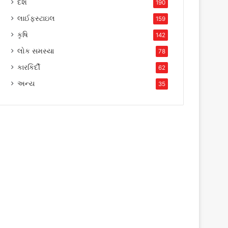
દેશ
190
લાઈફસ્ટાઇલ
159
કૃષિ
142
લોક સમસ્યા
78
કારકિર્દી
62
અન્ય
35