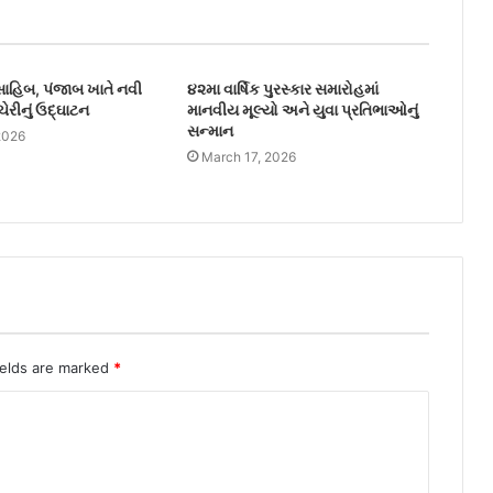
સાહિબ, પંજાબ ખાતે નવી
૪૨મા વાર્ષિક પુરસ્કાર સમારોહમાં
ેરીનું ઉદ્ઘાટન
માનવીય મૂલ્યો અને યુવા પ્રતિભાઓનું
સન્માન
2026
March 17, 2026
ields are marked
*