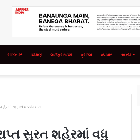
રાજનીતિ
શિક્ષણ
લાઈફસ્ટાઇલ
ક્રાઇમ
વ્યાપાર
અન્ય
ત શહેરમાં વધુ એક અંગદાન
ાપ્ત સુરત શહેરમાં વધુ