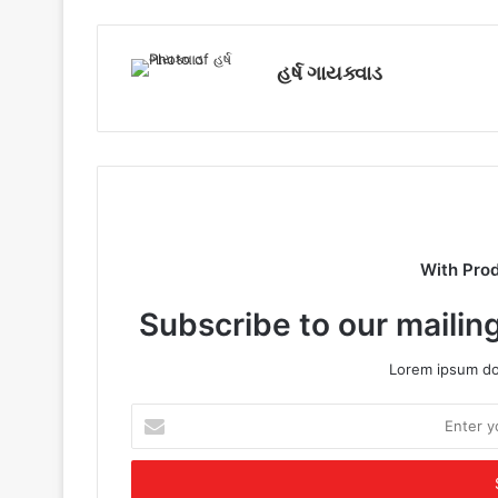
હર્ષ ગાયક્વાડ
With Pro
Subscribe to our mailing
Lorem ipsum dol
E
n
t
e