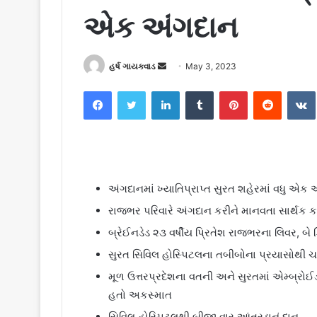
એક અંગદાન
હર્ષ ગાયક્વાડ
S
May 3, 2023
e
Facebook
Twitter
LinkedIn
Tumblr
Pinterest
Reddit
VK
n
d
a
n
e
m
અંગદાનમાં ખ્યાતિપ્રાપ્ત સુરત શહેરમાં વધુ એક
a
રાજભર પરિવારે અંગદાન કરીને માનવતા સાર્થક ક
i
બ્રેઈનડેડ ૨૩ વર્ષીય પ્રિતેશ રાજભરના લિવર, બ
l
સુરત સિવિલ હોસ્પિટલના તબીબોના પ્રયાસોથી ચ
મૂળ ઉત્તરપ્રદેશના વતની અને સુરતમાં એમ્બ્રોઈ
હતો અકસ્માત
સિવિલ હોસ્પિટલથી બીજી વાર આંતરડાનું દાન