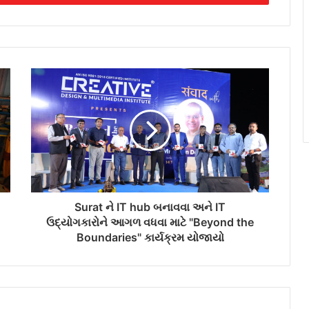
Surat ને IT hub બનાવવા અને IT
ઉદ્યોગકારોને આગળ વધવા માટે "Beyond the
Boundaries" કાર્યક્રમ યોજાયો