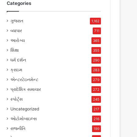
Categories
ગુજરાત
1,162
વ્યાપાર
711
આરોગ્ય
365
શિક્ષા
355
ધર્મ દર્શન
290
ક્રાઇમ
283
એન્ટરટેઇનમેન્ટ
279
પ્રાદેશિક સમાચાર
272
સ્પોર્ટ્સ
245
Uncategorized
217
ઓટોમોબાઇલ્સ
216
રાજનીતિ
199