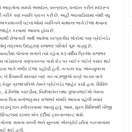
ાં આફતોના સમયે અન્નદાન, વસ્ત્રદાન, ધનદાન કરીને મદદરૂપ
 તરીકે પણ ખ્યાતિ પ્રાપ્ત કરી છે. અહીં અઠવાડિયામાં બેથી વધુ
ે. અકસ્માતની ઘટનાઓમાં વ્યકિતને માથાના ભાગે ઈજા થવાના
ડ જાહેર કરવામાં આવતા હોય છે.
ંથી રોજગારી અર્થે આવેલા પરપ્રાંતીય લોકોમાં પણ બ્રેઈનડેડ
ેનું તાદ્રશ્ય ઉદાહરણ રાજભર પરિવારે પૂરૂ પાડ્યું છે.
યટીમાં પોતાના સગાને ત્યાં રહેતા ૨૩ વર્ષીય પ્રિતેશ રાજભર
પાસ પાંડેસરાના ગણપતનગર પાસે રોડ પર બાઈક લઈને પસાર થઈ
ાના ભાગે ગંભીર ઈજા પહોંચી હતી. તત્કાલ ૧૦૮ એમ્બ્યુલન્સ
. બે દિવસની સારવાર બાદ ગત તા.૨જીએ રાત્રે ૧૦.૦૦ વાગે
ો.કેયુર પ્રજાપતિએ તેમને બ્રેઈનડેડ જાહેર કર્યા હતા. સિવિલ
 ડો.નિલેશ કાછડીયા, નિર્મલાબેન તથા ગુલાબભાઈએ તેમના
 તેમના પિતા મનોજકુમાર રાજભરે સંમતિ આપતા વહેલી સવારે
તરડાનું દાન સ્વીકારવામાં આવ્યું હતું. આમ, સુરત સિવિલથી બીજી
સ્પિટલમાં દાખલ એક દર્દીમાં ટ્રાન્સપ્લાન્ટ થશે.
ાના ગોતવા ગામના વતની અને સુરતમાં એમ્બ્રોઈડરીના કારખાનામાં
સગાઈ થઈ હતી.