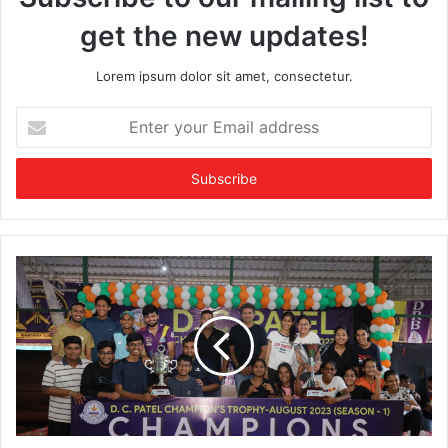
get the new updates!
Lorem ipsum dolor sit amet, consectetur.
E
n
t
e
r
y
o
u
r
E
m
a
i
l
a
d