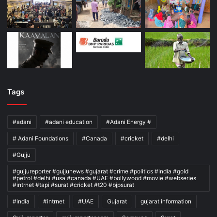
Tags
#adani
#adani education
#Adani Energy #
# Adani Foundations
#Canada
#cricket
#delhi
#Gujju
#gujjureporter #gujjunews #gujarat #crime #politics #india #gold
#petrol #delhi #usa #canada #UAE #bollywood #movie #webseries
#intrnet #tapi #surat #cricket #t20 #bjpsurat
#india
#intrnet
#UAE
Gujarat
gujarat information