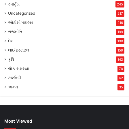
સ્પોર્ટ્સ
245
Uncategorized
217
ઓટોમોબાઇલ્સ
216
રાજનીતિ
199
દેશ
190
લાઈફસ્ટાઇલ
159
કૃષિ
142
લોક સમસ્યા
78
કારકિર્દી
62
અન્ય
35
Most Viewed