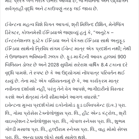
માટે પ્રેરક બળ તરીકે ઉભરી આવ્યો છે, જે નવીનતા અને ઉદ્યોગને
સર્વગ્રાહી વૃદ્ધિ અને ટકાઉપણું તરફ લઈ જાય છે.
ઈવેન્ટના મહત્વ વિશે વિગત આપતાં, શ્રી મિલિન્દ દીક્ષિત, મેનેજિંગ
ડિરેક્ટર, કોલનમેસી ઈન્ડિયાએ જણાવ્યું હતું કે, “અનુટેક –
ઈન્ટરનેશનલ ફૂડટેક ઈન્ડિયા અને પેકેક્સ ઈન્ડિયા સાથે અનુફૂડ
ઈન્ડિયા સાથેનો ત્રિવિધ સંગમ ઈવેન્ટ માત્ર એક પ્રદર્શન નથી; તેથી
તે ઉજ્જવળ ભવિષ્યની ઝલક છે. ફૂડ માર્કેટની આવક હાલમાં 900
બિલિયન ડોલર છે અને 2028 સુધીમાં સરેરાશ વાર્ષિક 8.4 ટકાના દરે
વૃદ્ધિ પામશે. તે સ્પષ્ટ છે કે આ ઉદ્યોગમાં નોંધપાત્ર પરિવર્તન થઈ
રહ્યું છે. તેના માટે એક વસિયતનામું છે કે, આ કાર્યક્રમ માત્ર
નવીનતા દર્શાવશે નહીં, પરંતુ તેને વેગ આપશે, ભાગીદારીનો વિસ્તાર
કરશે અને ક્ષેત્રમાં તેની સીમાઓને આગળ વધારશે.”
ઇવેન્ટના મુખ્ય પ્રદર્શકોમાં ઇકોનોમોડ ફૂડ ઇક્વિપમેન્ટ (ઇંક.) પ્રા.
લિ., ગોમા પ્રોસેસ ટેક્નોલોજીસ પ્રા. લિ., હીટ એન્ડ કંટ્રોલ., શ્રી
વાઇબ્રેશન ટેક્નોલોજીસ પ્રા. લિ., ગોપાલ સ્નેક્સ પ્રા. લિ., શુભમ
ગોલ્ડી મસાલા પ્રા. લિ., હલ્દીરામ સ્નેક્સ પ્રા. લિ., વાહ મોમો સેલ્સ
પ્રા. લિ., અન્ય ઘણા લોકો સાથે સામેલ થશે.