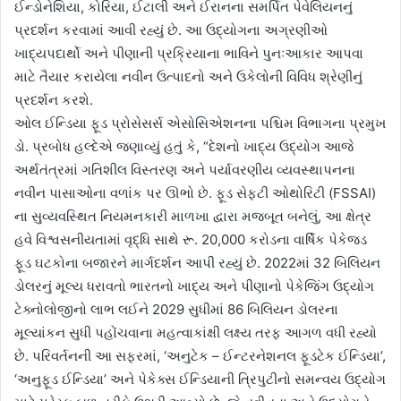
ઈન્ડોનેશિયા, કોરિયા, ઈટાલી અને ઈરાનના સમર્પિત પેવેલિયનનું
પ્રદર્શન કરવામાં આવી રહ્યું છે. આ ઉદ્યોગના અગ્રણીઓ
ખાદ્યપદાર્થો અને પીણાની પ્રક્રિયાના ભાવિને પુનઃઆકાર આપવા
માટે તૈયાર કરાયેલા નવીન ઉત્પાદનો અને ઉકેલોની વિવિધ શ્રેણીનું
પ્રદર્શન કરશે.
ઓલ ઈન્ડિયા ફૂડ પ્રોસેસર્સ એસોસિએશનના પશ્ચિમ વિભાગના પ્રમુખ
ડો. પ્રબોધ હલ્દેએ જણાવ્યું હતું કે, “દેશનો ખાદ્ય ઉદ્યોગ આજે
અર્થતંત્રમાં ગતિશીલ વિસ્તરણ અને પર્યાવરણીય વ્યવસ્થાપનના
નવીન પાસાઓના વળાંક પર ઊભો છે. ફૂડ સેફ્ટી ઓથોરિટી (FSSAI)
ના સુવ્યવસ્થિત નિયમનકારી માળખા દ્વારા મજબૂત બનેલું, આ ક્ષેત્ર
હવે વિશ્વસનીયતામાં વૃદ્ધિ સાથે રૂ. 20,000 કરોડના વાર્ષિક પેકેજ્ડ
ફૂડ ઘટકોના બજારને માર્ગદર્શન આપી રહ્યું છે. 2022માં 32 બિલિયન
ડોલરનું મૂલ્ય ધરાવતો ભારતનો ખાદ્ય અને પીણાનો પેકેજિંગ ઉદ્યોગ
ટેક્નોલોજીનો લાભ લઈને 2029 સુધીમાં 86 બિલિયન ડોલરના
મૂલ્યાંકન સુધી પહોંચવાના મહત્વાકાંક્ષી લક્ષ્ય તરફ આગળ વધી રહ્યો
છે. પરિવર્તનની આ સફરમાં, ‘અનુટેક – ઈન્ટરનેશનલ ફૂડટેક ઈન્ડિયા’,
‘અનુફૂડ ઈન્ડિયા’ અને પેકેક્સ ઈન્ડિયાની ત્રિપુટીનો સમન્વય ઉદ્યોગ