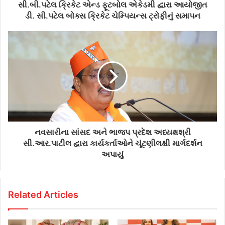
d
સી.બી.પટેલ ક્રિકેટ એન્ડ ફૂટબોલ એકેડમી દ્વારા આયોજીત
r
ડી. સી.પટેલ બોક્સ ક્રિકેટ ચેમ્પિયન્સ ટ્રોફીનું સમાપન
e
s
s
નવસારીના સાંસદ અને ભાજપ પ્રદેશ અધ્યક્ષશ્રી
સી.આર.પાટીલ દ્વારા કાર્યકર્તાઓને ચૂંટણીલક્ષી માર્ગદર્શન
અપાયું
Related Articles