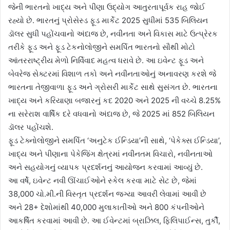
જેની ભારતનો ખાદ્ય અને પીણા ઉદ્યોગ આતુરતાપૂર્વક રાહ જોઈ
રહ્યો છે. ભારતનું પ્રોસેસ્ડ ફૂડ માર્કેટ 2025 સુધીમાં 535 બિલિયન
ડૉલર સુધી પહોંચવાનો અંદાજ છે, નવીનતા અને વિકાસ માટે ઉત્પ્રેરક
તરીકે ફૂડ અને ફૂડ ટેકનોલોજીને સમર્પિત ભારતનો સૌથી મોટો
આંતરરાષ્ટ્રીય મેળો નિર્વિવાદ મહત્વ ધરાવે છે. આ ઇવેન્ટ ફૂડ અને
બેવરેજ સેક્ટરમાં વિશાળ તકો અને નવીનતાઓનું અનાવરણ કરશે જે
ભારતના તેજીવાળા ફૂડ અને ગ્રોસરી માર્કેટ સાથે સુસંગત છે. ભારતના
ખાદ્ય અને કરિયાણા બજારનું કદ 2020 અને 2025 ની વચ્ચે 8.25%
ના સરેરાશ વાર્ષિક દરે વધવાનો અંદાજ છે, જે 2025 માં 852 બિલિયન
ડૉલર પહોંચશે.
ફૂડ ટેક્નોલોજીને સમર્પિત ‘અનુટેક ઈન્ડિયા’ની સાથે, ‘પેકેક્સ ઈન્ડિયા’,
ખાદ્ય અને પીણાના પેકેજિંગ ક્ષેત્રમાં નવીનતમ વિચારો, નવીનતાઓ
અને સહયોગનું વ્યાપક પ્રદર્શનનું આયોજન કરવામાં આવ્યું છે.
આ વર્ષે, ઇવેન્ટ નવી ઊંચાઈઓને સ્કેલ કરવા માટે સેટ છે, જેમાં
38,000 ચો.મી.ની વિસ્તૃત પ્રદર્શન જગ્યા આવરી લેવામાં આવી છે
અને 28+ દેશોમાંથી 40,000 મુલાકાતીઓ અને 800 કંપનીઓને
આકર્ષિત કરવામાં આવી છે. આ ઈવેન્ટમાં બ્રાઝિલ, ફિલિપાઈન્સ, તુર્કી,