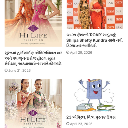
આઝા ફૅશન્સે ‘ROAR’ રજૂ કર્યું:
Shilpa Shetty Kundra સાથે નવી
ડિઝાઇનર ભાગીદારી
April 29, 2026
સુરતમાં હાઈલાઈફ એક્ઝિબિશન ૨૪
અને ૨૫ જુનના રોજ હોટલ સુરત
મેરીયટ, અઠવાલાઈન્સ ખાતે યોજાશે
June 21, 2026
23 એપ્રિલ, વિશ્વ પુસ્તક દિવસ
April 23, 2026