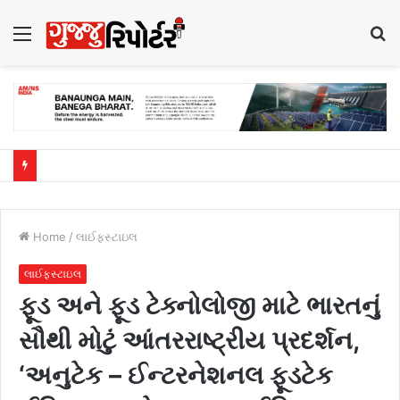
Menu
S
fo
Home
/
લાઈફસ્ટાઇલ
લાઈફસ્ટાઇલ
ફૂડ અને ફૂડ ટેક્નોલોજી માટે ભારતનું
સૌથી મોટું આંતરરાષ્ટ્રીય પ્રદર્શન,
‘અનુટેક – ઈન્ટરનેશનલ ફૂડટેક