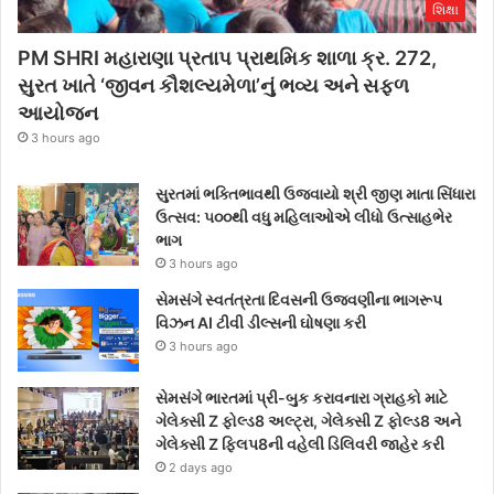
શિક્ષા
PM SHRI મહારાણા પ્રતાપ પ્રાથમિક શાળા ક્ર. 272,
સુરત ખાતે ‘જીવન કૌશલ્યમેળા’નું ભવ્ય અને સફળ
આયોજન
3 hours ago
સુરતમાં ભક્તિભાવથી ઉજવાયો શ્રી જીણ માતા સિંધારા
ઉત્સવ: ૫૦૦થી વધુ મહિલાઓએ લીધો ઉત્સાહભેર
ભાગ
3 hours ago
સેમસંગે સ્વતંત્રતા દિવસની ઉજવણીના ભાગરૂપ
વિઝન AI ટીવી ડીલ્સની ઘોષણા કરી
3 hours ago
સેમસંગે ભારતમાં પ્રી-બુક કરાવનારા ગ્રાહકો માટે
ગેલેક્સી Z ફોલ્ડ8 અલ્ટ્રા, ગેલેક્સી Z ફોલ્ડ8 અને
ગેલેક્સી Z ફ્લિપ8ની વહેલી ડિલિવરી જાહેર કરી
2 days ago