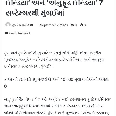
ઈન્ડિયા’ અને ‘અનુફૂડ ઈન્ડિયા’ 7
સપ્ટેમ્બરથી મુંબઈમાં
હર્ષ ગાયક્વાડ
S
September 2, 2023
0
3
e
2 minutes read
n
d
a
ફૂડ અને ફૂડ ટેક્નોલોજી માટે ભારતનું સૌથી મોટું આંતરરાષ્ટ્રીય
n
પ્રદર્શન, ‘અનુટેક – ઈન્ટરનેશનલ ફૂડટેક ઈન્ડિયા’ અને ‘અનુફૂડ
e
ઈન્ડિયા’ 7 સપ્ટેમ્બરથી મુંબઈમાં
m
a
• આ વર્ષે 700 થી વધુ પ્રદર્શકો અને 40,000 મુલાકાતીઓની અપેક્ષા
i
છે
l
બહુપ્રતીક્ષિત વેપાર મેળાઓ ‘અનુટેક – ઈન્ટરનેશનલ ફૂડટેક ઈન્ડિયા’
અને ‘અનુફૂડ ઈન્ડિયા’ આ વર્ષે 7 થી 9 સપ્ટેમ્બર 2023 દરમિયાન
બોમ્બે એક્ઝિબિશન સેન્ટર, મુંબઈ ખાતે પૂરજોશમાં યોજાઈ રહ્યા છે,