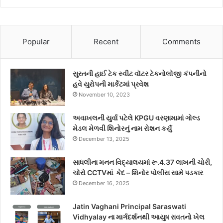
Popular
Recent
Comments
સુરતની હાઈ ટેક સ્વીટ વૉટર ટેકનોલોજી કંપનીનો
હવે યુરોપની માર્કેટમાં પ્રવેશ
November 10, 2023
અવાખલની યુર્વા પટેલે KPGU વરણામામાં ગોલ્ડ
મેડલ મેળવી શિનોરનું નામ રોશન કર્યું
December 13, 2025
સાધલીના મનન વિદ્યાલયમાં રૂ.4.37 લાખની ચોરી,
ચોરો CCTVમાં કેદ – શિનોર પોલીસ સામે પડકાર
December 16, 2025
Jatin Vaghani Principal Saraswati
Vidhyalay ના માર્ગદર્શનથી આયુષ રાવતનો ખેલ