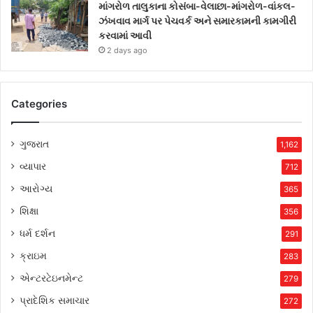
માંગરોળ તાલુકાના કોસંબા-વેલાછા-માંગરોળ-વાંકલ-
ઝંખવાવ માર્ગ પર પેચવર્ક અને સમારકામની કામગીરી
કરવામાં આવી
2 days ago
Categories
ગુજરાત
1,162
વ્યાપાર
712
આરોગ્ય
365
શિક્ષા
356
ધર્મ દર્શન
291
ક્રાઇમ
283
એન્ટરટેઇનમેન્ટ
279
પ્રાદેશિક સમાચાર
272