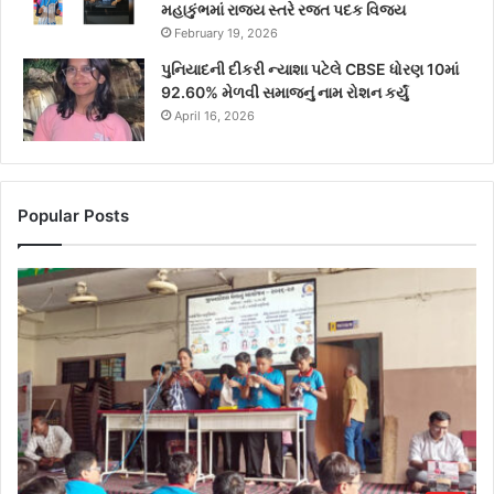
મહાકુંભમાં રાજ્ય સ્તરે રજત પદક વિજય
February 19, 2026
પુનિયાદની દીકરી ન્યાશા પટેલે CBSE ધોરણ 10માં
92.60% મેળવી સમાજનું નામ રોશન કર્યું
April 16, 2026
Popular Posts