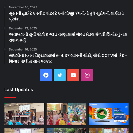
November 10, 2023
સુરતની હાઈ ટેક સ્વીટ વૉટર ટેકનોલોજી કંપનીનો હવે યુરોપની માર્કેટમાં
પ્રવેશ
December 13, 2025
અવાખલની યુર્વા પટેલે KPGU વરણામામાં ગોલ્ડ મેડલ મેળવી શિનોરનું નામ
રોશન કર્યું
December 16, 2025
સાધલીના મનન વિદ્યાલયમાં રૂ.4.37 લાખની ચોરી, ચોરો CCTVમાં કેદ –
શિનોર પોલીસ સામે પડકાર
Facebook
Twitter
YouTube
Instagram
Last Updates