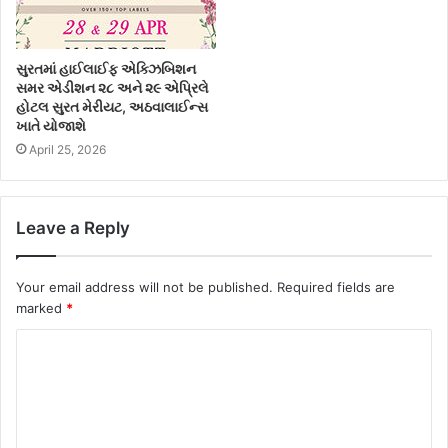
સુરતમાં હાઈલાઈફ એક્ઝિબિશન
સમર એડીશન ૨૮ અને ૨૯ એપ્રિલે
હોટલ સુરત મેરીયટ, અઠવાલાઈન્સ
ખાતે યોજાશે
April 25, 2026
Leave a Reply
Your email address will not be published.
Required fields are
marked
*