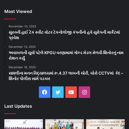
Most Viewed
November 10, 2023
સુરતની હાઈ ટેક સ્વીટ વૉટર ટેકનોલોજી કંપનીનો હવે યુરોપની માર્કેટમાં
પ્રવેશ
December 13, 2025
અવાખલની યુર્વા પટેલે KPGU વરણામામાં ગોલ્ડ મેડલ મેળવી શિનોરનું નામ
રોશન કર્યું
December 16, 2025
સાધલીના મનન વિદ્યાલયમાં રૂ.4.37 લાખની ચોરી, ચોરો CCTVમાં કેદ –
શિનોર પોલીસ સામે પડકાર
Facebook
Twitter
YouTube
Instagram
Last Updates