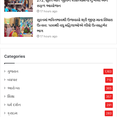
272, સુરત ખાતે ‘જીવન કૌશલ્યમેળા’નું ભવ્ય અને
સફળ આયોજન
17 hours ago
સુરતમાં ભક્તિભાવથી ઉજવાયો શ્રી જીણ માતા સિંધારા
ઉત્સવ: ૫૦૦થી વધુ મહિલાઓએ લીધો ઉત્સાહભેર
ભાગ
17 hours ago
Categories
ગુજરાત
1,163
વ્યાપાર
712
આરોગ્ય
365
શિક્ષા
357
ધર્મ દર્શન
291
ક્રાઇમ
283