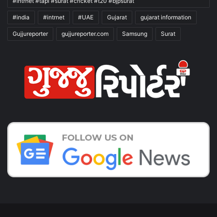
#intrnet #tapi #surat #cricket #t20 #bjpsurat
#india
#intrnet
#UAE
Gujarat
gujarat information
Gujjureporter
gujjureporter.com
Samsung
Surat