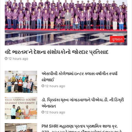
ગુજરાત
વંદે ભારતમ’ને દેશના સંશોધકોનો જોરદાર પ્રતિસાદ
12 hours ago
એસપીબી કોલેજમાં ઇન્ટર ક્લાસ વર્ષાગીત સ્પર્ધા
યોજાઈ
12 hours ago
ડૉ. પ્રિયંકા ધ્રુવ ગાંગાડવાળાને પીએચ.ડી. ની ડિગ્રી
એનાયત
12 hours ago
PM SHRI મહારાણા પ્રતાપ પ્રાથમિક શાળા ક્ર.