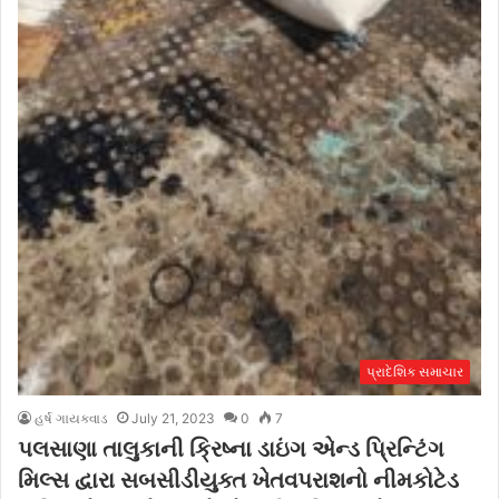
પ્રાદેશિક સમાચાર
હર્ષ ગાયક્વાડ
July 21, 2023
0
7
પલસાણા તાલુકાની ક્રિષ્ના ડાઇંગ એન્ડ પ્રિન્ટિંગ
મિલ્સ દ્વારા સબસીડીયુક્ત ખેતવપરાશનો નીમકોટેડ