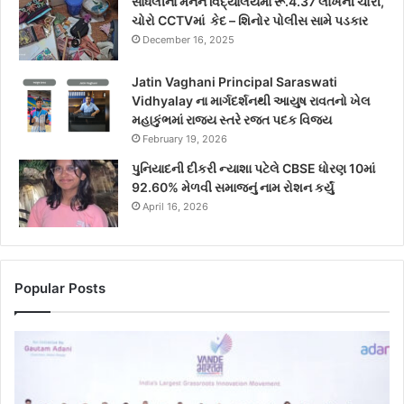
સાધલીના મનન વિદ્યાલયમાં રૂ.4.37 લાખની ચોરી,
ચોરો CCTVમાં કેદ – શિનોર પોલીસ સામે પડકાર
December 16, 2025
Jatin Vaghani Principal Saraswati
Vidhyalay ના માર્ગદર્શનથી આયુષ રાવતનો ખેલ
મહાકુંભમાં રાજ્ય સ્તરે રજત પદક વિજય
February 19, 2026
પુનિયાદની દીકરી ન્યાશા પટેલે CBSE ધોરણ 10માં
92.60% મેળવી સમાજનું નામ રોશન કર્યું
April 16, 2026
Popular Posts