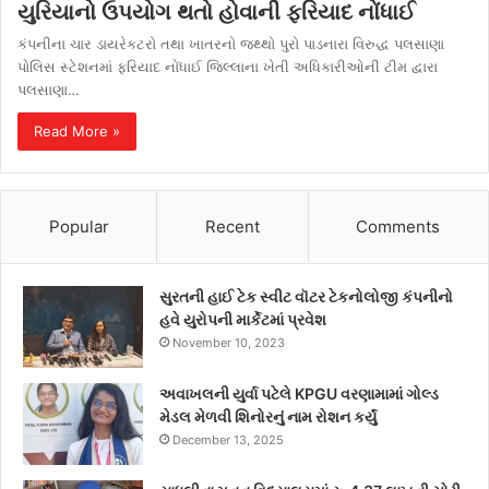
યુરિયાનો ઉપયોગ થતો હોવાની ફરિયાદ નોંધાઈ
કંપનીના ચાર ડાયરેકટરો તથા ખાતરનો જથ્થો પુરો પાડનારા વિરુદ્ધ પલસાણા
પોલિસ સ્ટેશનમાં ફરિયાદ નોંધાઈ જિલ્લાના ખેતી અધિકારીઓની ટીમ દ્વારા
પલસાણા…
Read More »
Popular
Recent
Comments
સુરતની હાઈ ટેક સ્વીટ વૉટર ટેકનોલોજી કંપનીનો
હવે યુરોપની માર્કેટમાં પ્રવેશ
November 10, 2023
અવાખલની યુર્વા પટેલે KPGU વરણામામાં ગોલ્ડ
મેડલ મેળવી શિનોરનું નામ રોશન કર્યું
December 13, 2025