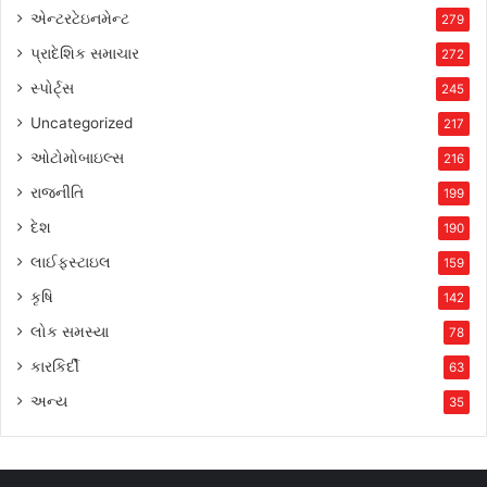
એન્ટરટેઇનમેન્ટ
279
પ્રાદેશિક સમાચાર
272
સ્પોર્ટ્સ
245
Uncategorized
217
ઓટોમોબાઇલ્સ
216
રાજનીતિ
199
દેશ
190
લાઈફસ્ટાઇલ
159
કૃષિ
142
લોક સમસ્યા
78
કારકિર્દી
63
અન્ય
35