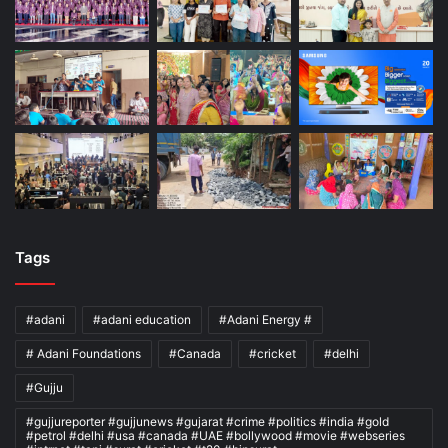
Tags
#adani
#adani education
#Adani Energy #
# Adani Foundations
#Canada
#cricket
#delhi
#Gujju
#gujjureporter #gujjunews #gujarat #crime #politics #india #gold
#petrol #delhi #usa #canada #UAE #bollywood #movie #webseries