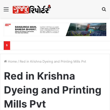
Menu
S
fo
Home
/
Red in Krishna Dyeing and Printing Mills Pvt
Red in Krishna
Dyeing and Printing
Mills Pvt