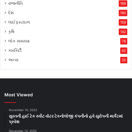
રાજનીતિ
199
દેશ
190
લાઈફસ્ટાઇલ
159
કૃષિ
142
લોક સમસ્યા
78
કારકિર્દી
62
અન્ય
35
Most Viewed
November 10, 2023
સુરતની હાઈ ટેક સ્વીટ વૉટર ટેકનોલોજી કંપનીનો હવે યુરોપની માર્કેટમાં
પ્રવેશ
December 13, 2025