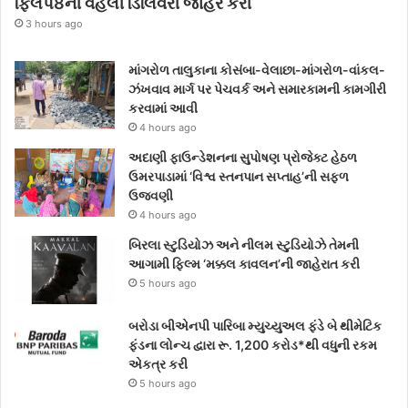
ફ્લિપ8ની વહેલી ડિલિવરી જાહેર કરી
3 hours ago
માંગરોળ તાલુકાના કોસંબા-વેલાછા-માંગરોળ-વાંકલ-
ઝંખવાવ માર્ગ પર પેચવર્ક અને સમારકામની કામગીરી
કરવામાં આવી
4 hours ago
અદાણી ફાઉન્ડેશનના સુપોષણ પ્રોજેક્ટ હેઠળ
ઉમરપાડામાં ‘વિશ્વ સ્તનપાન સપ્તાહ’ની સફળ
ઉજવણી
4 hours ago
બિરલા સ્ટુડિયોઝ અને નીલમ સ્ટુડિયોઝે તેમની
આગામી ફિલ્મ ‘મક્કલ કાવલન’ની જાહેરાત કરી
5 hours ago
બરોડા બીએનપી પારિબા મ્યુચ્યુઅલ ફંડે બે થીમેટિક
ફંડના લોન્ચ દ્વારા રૂ. 1,200 કરોડ*થી વધુની રકમ
એકત્ર કરી
5 hours ago