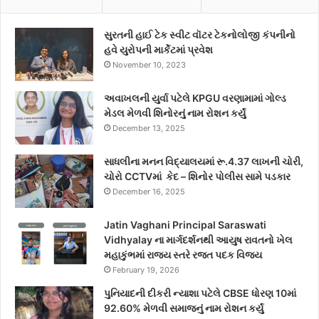
સુરતની હાઈ ટેક સ્વીટ વૉટર ટેકનોલોજી કંપનીનો
હવે યુરોપની માર્કેટમાં પ્રવેશ
November 10, 2023
અવાખલની યુર્વા પટેલે KPGU વરણામામાં ગોલ્ડ
મેડલ મેળવી શિનોરનું નામ રોશન કર્યું
December 13, 2025
સાધલીના મનન વિદ્યાલયમાં રૂ.4.37 લાખની ચોરી,
ચોરો CCTVમાં કેદ – શિનોર પોલીસ સામે પડકાર
December 16, 2025
Jatin Vaghani Principal Saraswati
Vidhyalay ના માર્ગદર્શનથી આયુષ રાવતનો ખેલ
મહાકુંભમાં રાજ્ય સ્તરે રજત પદક વિજય
February 19, 2026
પુનિયાદની દીકરી ન્યાશા પટેલે CBSE ધોરણ 10માં
92.60% મેળવી સમાજનું નામ રોશન કર્યું