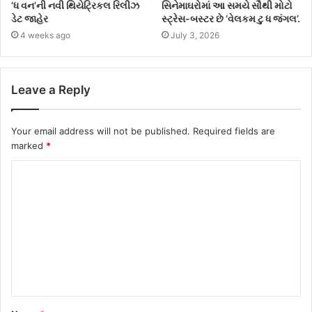
‘ધ વન’ની નવી થિયેટ્રિકલ રિલીઝ
સિનેમાઘરોમાં આ સમયે સૌથી મોટો
ડેટ જાહેર
સ્ટ્રેસ-બસ્ટર છે ‘વેલકમ ટુ ધ જંગલ’.
4 weeks ago
July 3, 2026
Leave a Reply
Your email address will not be published.
Required fields are
marked
*