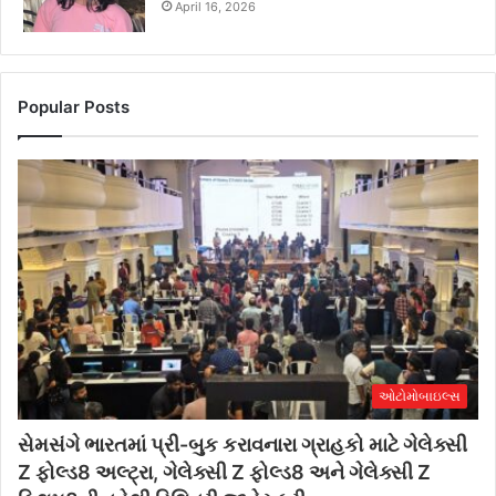
April 16, 2026
Popular Posts
ઓટોમોબાઇલ્સ
સેમસંગે ભારતમાં પ્રી-બુક કરાવનારા ગ્રાહકો માટે ગેલેક્સી
Z ફોલ્ડ8 અલ્ટ્રા, ગેલેક્સી Z ફોલ્ડ8 અને ગેલેક્સી Z