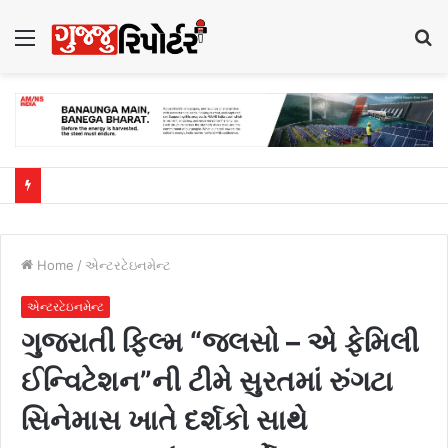
Menu
S
fo
Home
/
એન્ટરટેઇનમેન્ટ
એન્ટરટેઇનમેન્ટ
ગુજરાતી ફિલ્મ “જલસો – એ ફેમિલી
ઈન્વિટેશન”ની ટીમે સુરતમાં રુંગટા
સિનેમાસ ખાતે દર્શકો સાથે