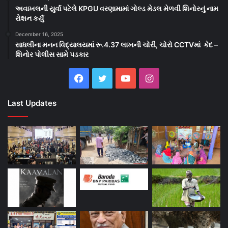
અવાખલની યુર્વા પટેલે KPGU વરણામામાં ગોલ્ડ મેડલ મેળવી શિનોરનું નામ
રોશન કર્યું
December 16, 2025
સાધલીના મનન વિદ્યાલયમાં રૂ.4.37 લાખની ચોરી, ચોરો CCTVમાં કેદ –
શિનોર પોલીસ સામે પડકાર
Facebook
Twitter
YouTube
Instagram
Last Updates