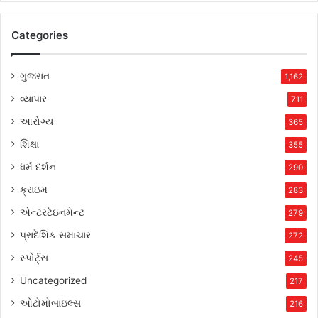
Categories
ગુજરાત
1,162
વ્યાપાર
711
આરોગ્ય
365
શિક્ષા
355
ધર્મ દર્શન
290
ક્રાઇમ
283
એન્ટરટેઇનમેન્ટ
279
પ્રાદેશિક સમાચાર
272
સ્પોર્ટ્સ
245
Uncategorized
217
ઓટોમોબાઇલ્સ
216