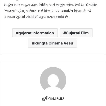
સાહેબ રાજ નાહટા દ્વારા નિર્મિત અને રાજીવ એસ. રૂઈયા દિગ્દર્શિત
“જલસો” પ્રેમ, પરિવાર અને વિશ્વાસ પર આધારિત ફિલ્મ છે, જે
આજેના યુગમાં સંબંધોની મૂલ્યમયતા દર્શાવે છે.
gujarat information
Gujarati Film
Rungta Cinema Vesu
હર્ષ ગાયક્વાડ