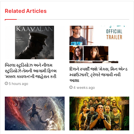
Related Articles
બિરલા સ્ટુડિયોઝ અને નીલમ
દિલને સ્પર્શી જશે ‘મેક્સ, મિન એન્ડ
સ્ટુડિયોઝે તેમની આગામી ફિલ્મ
મ્યાઉઝાકી’, ટ્રેલરે જગાવી નવી
‘મક્કલ કાવલન’ની જાહેરાત કરી
આશા
5 hours ago
4 weeks ago