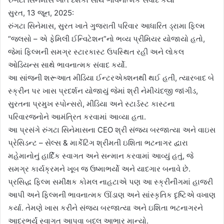
સુરત, 13 જૂન, 2025:
રુંગટા સિનેમાસ, સુરત ખાતે ગુજરાતી પરિવાર આધારિત ડ્રામા ફિલ્મ
“જલસો – એ ફેમિલી ઈન્વિટેશન”નો ભવ્ય પ્રીમિયર યોજાયો હતો,
જેમાં ફિલ્મની સમગ્ર સ્ટારકાસ્ટ ઉપસ્થિત રહી અને લોકલ
ઓડિયન્સ સાથે ભાવનાત્મક સંવાદ કર્યો.
આ સાંજની શરૂઆત મીડિયા ઈન્ટરએક્શનથી થઈ હતી, ત્યારબાદ બે
સ્ક્રીન પર ખાસ પ્રદર્શન યોજાયું જેમાં શ્રી નેમીચંદજી જાંગીડ,
સુરતના પ્રમુખ સ્પોન્સરો, મીડિયા અને સ્ટાર્ડસ્ટ કાસ્ટના
પરિવારજનોને આમંત્રિત કરવામાં આવ્યા હતા.
આ પ્રસંગે રુંગટા સિનેમાસના CEO શ્રી સંજય બરજાત્યા અને વાઇસ
પ્રેસિડન્ટ – સેલ્સ & માર્કેટિંગ શ્રીમતી ઇશિતા ભટનાગર દ્વારા
મહેમાનોનું હાર્દિક સ્વાગત અને સન્માન કરવામાં આવ્યું હતું, જે
સમગ્ર કાર્યક્રમને ખૂબ જ ઉષ્માભર્યો અને યાદગાર બનાવે છે.
પ્રસિદ્ધ ફિલ્મ સમીક્ષક કોમલ નાહટાએ પણ આ સ્ક્રીનીંગમાં હાજરી
આપી અને ફિલ્મની ભાવનાત્મક ઊંડાણ અને સાંસ્કૃતિક દૃષ્ટિએ વખાણ
કર્યા. તેમણે ખાસ કરીને સંજય બરજાત્યા અને ઇશિતા ભટનાગરને
આદરભર્યું સ્વાગત આપવા બદલ આભાર માન્યો.