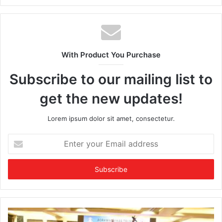
With Product You Purchase
Subscribe to our mailing list to
get the new updates!
Lorem ipsum dolor sit amet, consectetur.
E
n
t
e
r
y
o
u
r