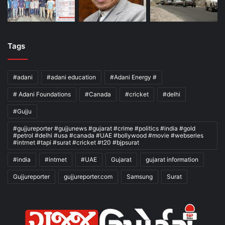
Tags
#adani
#adani education
#Adani Energy #
# Adani Foundations
#Canada
#cricket
#delhi
#Gujju
#gujjureporter #gujjunews #gujarat #crime #politics #india #gold
#petrol #delhi #usa #canada #UAE #bollywood #movie #webseries
#intrnet #tapi #surat #cricket #t20 #bjpsurat
#india
#intrnet
#UAE
Gujarat
gujarat information
Gujjureporter
gujjureporter.com
Samsung
Surat