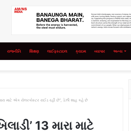
રાજનીતિ
શિક્ષણ
લાઈફસ્ટાઇલ
ક્રાઇમ
વ્યાપાર
અન્ય
 મારા માટે એક રોલરકોસ્ટર રાઈડ રહી છે”, ડેઝી શાહ કહે છે
ખિલાડી’ 13 મારા માટે