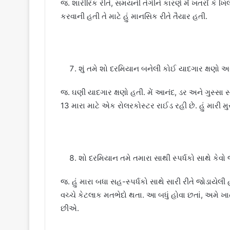
જ. શારીરિક રીતે, સમયની તંગીને કારણે મેં ખતરોં કે ખિ
કરવાની હતી તે માટે હું માનસિક રીતે તૈયાર હતી.
શું તમે શો દરમિયાન બનેલી કોઈ યાદગાર ક્ષણો
જ. ઘણી યાદગાર ક્ષણો હતી. મેં આનંદ, ડર અને ગુસ્સા 
13 મારા માટે એક રોલરકોસ્ટર રાઈડ રહી છે. હું મારી
શો દરમિયાન તમે તમારા સાથી સ્પર્ધકો સાથે કેવ
જ. હું મારા બધા સહ-સ્પર્ધકો સાથે સારી રીતે જોડાય
વચ્ચે કેટલાક મતભેદો થતા. આ બધું હોવા છતાં, અમે 
છીએ.