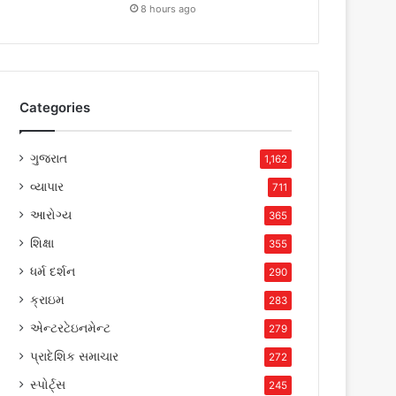
8 hours ago
Categories
ગુજરાત
1,162
વ્યાપાર
711
આરોગ્ય
365
શિક્ષા
355
ધર્મ દર્શન
290
ક્રાઇમ
283
એન્ટરટેઇનમેન્ટ
279
પ્રાદેશિક સમાચાર
272
સ્પોર્ટ્સ
245