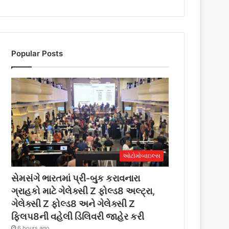
Popular Posts
ઓટોમોબાઇલ્સ
સેમસંગે ભારતમાં પ્રી-બુક કરાવનારા
ગ્રાહકો માટે ગેલેક્સી Z ફોલ્ડ8 અલ્ટ્રા,
ગેલેક્સી Z ફોલ્ડ8 અને ગેલેક્સી Z
ફ્લિપ8ની વહેલી ડિલિવરી જાહેર કરી
6 hours ago