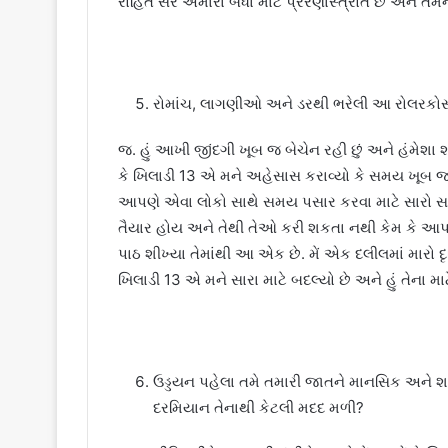
રોહિત સર અમારા બધા માટે પ્રેરણાસ્ત્રોત છે અને 
રોમાંચ, લાગણીઓ અને ડરથી ભરેલી આ રોલરકોસ્ટ
જ. હું આખી જીંદગી ખૂબ જ બેચેન રહી છું અને હંમેશા શાં
કે ખિલાડી 13 એ મને અહેસાસ કરાવ્યો કે સમય ખૂબ જ
આપણે એવા લોકો સાથે સમય પસાર કરવા માટે સાર
તૈયાર હોય અને તેથી તેઓ કરી શકતા નથી કેમ કે આપણ
પાઠ શીખ્યા તેમાંથી આ એક છે. મેં એક દલીલમાં મારો દૃષ્ટ
ખિલાડી 13 એ મને સારા માટે બદલ્યો છે અને હું તેના મ
ઉડ્ડયન પહેલા તમે તમારી જાતને માનસિક અને શારીરિ
દરમિયાન તેનાથી કેટલી મદદ મળી?