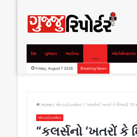
દેશ
ગુજરાત
આરોગ્ય
મનોરંજન
ઓટોમોબાઇલ્સ
Friday, August 7 2026
Breaking News
Home
/
એન્ટરટેઇનમેન્ટ
/
“કલર્સનો ‘ખતરોં કે ખિલાડી’ 13
એન્ટરટેઇનમેન્ટ
“કલર્સનો ‘ખતરોં કે 