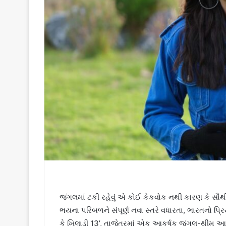
જંગલમાં ટકી રહેવું એ કોઈ કેકવોક નથી કારણ કે સૌથ
ભયના પરિબળને સંપૂર્ણ નવા સ્તરે વધારતા, ભારતનો પ્રિ
કે ખિલાડી 13’, તાજેતરમાં એક આકર્ષક જંગલ-થીમ આધ