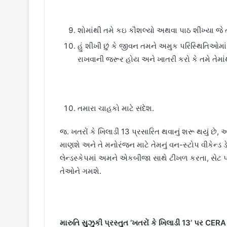
શોમાંથી તમે કઇ કૌશલ્યો અથવા પાઠ શીખ્યા જે ત
હું શીખી છું કે જીવન તમને અમુક પરિસ્થિતિઓમાં મ
રાખવાની જરૂર હોય અને ખાતરી કરો કે તમે તેમાં
તમારા ચાહકો માટે સંદેશ.
જ. ખતરોં કે ખિલાડી 13 પ્રસારિત થવાનું શરૂ થયું છે
માણશે અને તે મનોરંજન માટે તેમનું વન-સ્ટોપ વીકેન્ડ 
લેન્ડસ્કેપમાં અમને એકબીજા સાથે ટીખળ કરતા, સેટ પ
તેઓને ગમશે.
મારુતિ સુઝુકી પ્રસ્તુત ‘ખતરોં કે ખિલાડી 13’ પર CERA 