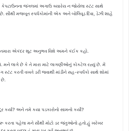
ાના કેપટાઉનના જંગલમાં અગાઉ ક્યારેય ન જોયેલા સ્ટંટ સાથે
 છે. સૌથી મજબૂત સ્પર્ધકોમાંની એક અને બોલિવૂડ દિવા, ડેઝી શાહે
ેના તમારા એકંદર શૂટ અનુભવ વિશે અમને કંઈક કહો.
ે લાગે છે કે તે મારા માટે લાગણીઓનું કોકટેલ રહ્યું છે. મેં
ંગ સ્ટંટ કરતી વખતે ડરી જવાથી માંડીને સહ-સ્પર્ધકો સાથે શોમાં
છે.
કર્યા? અને તમે કયા પડકારોનો સામનો કર્યો?
શરૂ કરતા પહેલા મને સૌથી મોટો ડર જંતુઓનો હતો.હું ખરેખર
ૂર કરવા બદલ હું મારા પર ગર્વ અનુભવું છું.