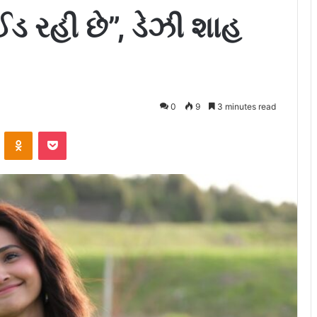
ડ રહી છે”, ડેઝી શાહ
0
9
3 minutes read
ontakte
Odnoklassniki
Pocket