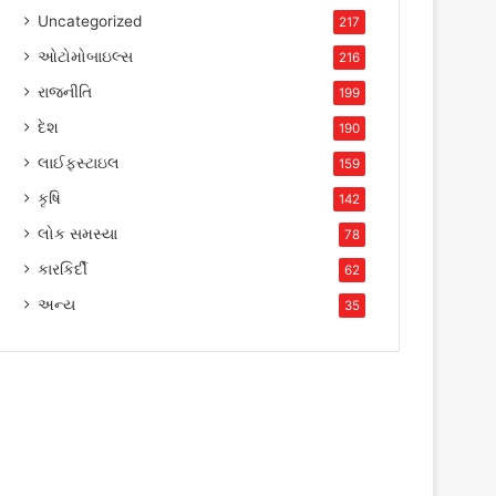
Uncategorized
217
ઓટોમોબાઇલ્સ
216
રાજનીતિ
199
દેશ
190
લાઈફસ્ટાઇલ
159
કૃષિ
142
લોક સમસ્યા
78
કારકિર્દી
62
અન્ય
35