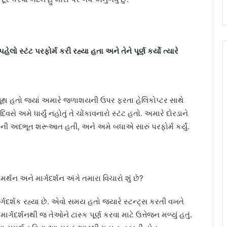
લો સ્ટંટ પરફોર્મ કરી રહ્યા હતા અને તેને પૂર્ણ કર્યો ત્યારે
જૂથ હતો જ્યાં અમારે જળાશયની ઉપર ફરતા હેલિકોપ્ટર સાથે
વસે અમે ધાર્યું નહોતું તે ચોંકાવનારો સ્ટંટ હતો. અમારે દોરડાને
સફરની અદભૂત શરૂઆત હતી, અને અમે બધાએ સારું પરફોર્મ કર્યું.
મર્થન અને માર્ગદર્શન અંગે તમારા વિચારો શું છે?
ગદર્શક રહ્યા છે. એવો સમય હતો જ્યારે સ્ટન્ટ્સ કરતી વખતે
ર્ગદર્શનથી જ તેઓને ટાસ્ક પૂર્ણ કરવા માટે ઉત્તેજન મળ્યું હતું.