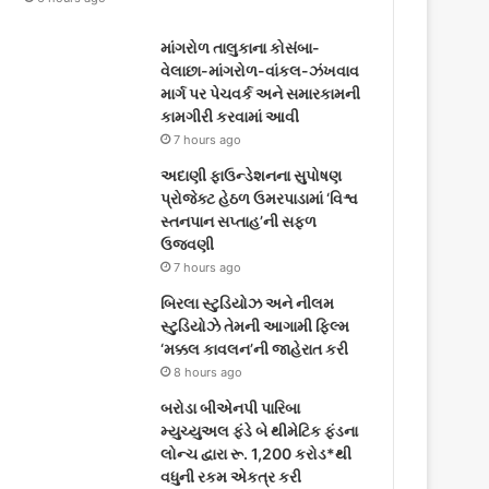
માંગરોળ તાલુકાના કોસંબા-
વેલાછા-માંગરોળ-વાંકલ-ઝંખવાવ
માર્ગ પર પેચવર્ક અને સમારકામની
કામગીરી કરવામાં આવી
7 hours ago
અદાણી ફાઉન્ડેશનના સુપોષણ
પ્રોજેક્ટ હેઠળ ઉમરપાડામાં ‘વિશ્વ
સ્તનપાન સપ્તાહ’ની સફળ
ઉજવણી
7 hours ago
બિરલા સ્ટુડિયોઝ અને નીલમ
સ્ટુડિયોઝે તેમની આગામી ફિલ્મ
‘મક્કલ કાવલન’ની જાહેરાત કરી
8 hours ago
બરોડા બીએનપી પારિબા
મ્યુચ્યુઅલ ફંડે બે થીમેટિક ફંડના
લોન્ચ દ્વારા રૂ. 1,200 કરોડ*થી
વધુની રકમ એકત્ર કરી