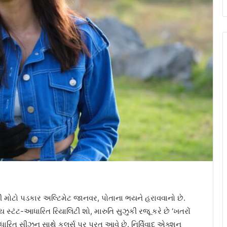
ી મોટો પડકાર અલ્ટિમેટ જાનવર, પોતાના ભયને હરાવવાનો છે.
ય સ્ટંટ-આધારિત રિયાલિટી શો, મારુતિ સુઝુકી રજૂ કરે છે ‘ખતરોં
ારિત સીઝન સાથે કલર્સ પર પરત આવે છે. નિર્વિવાદ એક્શન