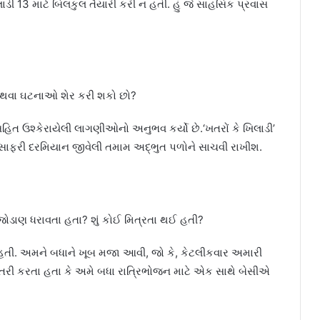
લાડી 13 માટે બિલકુલ તૈયારી કરી ન હતી. હું જે સાહસિક પ્રવાસ
 અથવા ઘટનાઓ શેર કરી શકો છો?
સહિત ઉશ્કેરાયેલી લાગણીઓનો અનુભવ કર્યો છે.‘ખતરોં કે ખિલાડી’
 મુસાફરી દરમિયાન જીવેલી તમામ અદ્ભુત પળોને સાચવી રાખીશ.
ો જોડાણ ધરાવતા હતા? શું કોઈ મિત્રતા થઈ હતી?
ેલી હતી. અમને બધાને ખૂબ મજા આવી, જો કે, કેટલીકવાર અમારી
ખાતરી કરતા હતા કે અમે બધા રાત્રિભોજન માટે એક સાથે બેસીએ