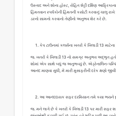
ઉસ્તાદ અને શોના હોસ્ટ, રોહિત શેટ્ટી દક્ષિણ આફ્રિક
હિંમતવાન સ્પર્ધકોની હિંમતની કસોટી કરવાનું ચાલુ રાખે
ડરનો સામનો કરવાનો તેણીનો અનુભવ શેર કરે છે.
કેપ ટાઉનમાં કલર્સના ખતરોં કે ખિલાડી 13 માટ
જ. ખતરોં કે ખિલાડી 13 નો સમગ્ર અનુભવ અદ્ભુત હતો. મન
શોમાં એક સાથે બધું જ અનુભવ્યું છે. એડ્રેનાલિન-પમ્પિ
આનંદ માણવા સુધી, મેં મારી મુસાફરીની દરેક ક્ષણો જીવી 
આ આનંદદાયક સફર દરમિયાન તમે કયા ભયને દૂર 
જ. મને લાગે છે કે ખતરોં કે ખિલાડી 13 પર મારી સફર 
જંતુઓથી કંટાળી ગઈ છું. પરંતુ હવે શૂટિંગ પછી આ ડરને દ