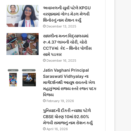
અવાખલની યુર્વા પટેલે KPGU
વરણામામાં ગોલ્ડ મેડલ મેળવી
શિનોરનું નામ રોશન કર્યું
December 13, 2025
સાધલીના મનન વિદ્યાલયમાં
રૂ.4.37 લાખની ચોરી, ચોરો
CCTVમાં કેદ – શિનોર પોલીસ
સામે પડકાર
December 16, 2025
Jatin Vaghani Principal
Saraswati Vidhyalay ના
માર્ગદર્શનથી આયુષ રાવતનો ખેલ
મહાકુંભમાં રાજ્ય સ્તરે રજત પદક
વિજય
February 19, 2026
પુનિયાદની દીકરી ન્યાશા પટેલે
CBSE ધોરણ 10માં 92.60%
મેળવી સમાજનું નામ રોશન કર્યું
April 16, 2026