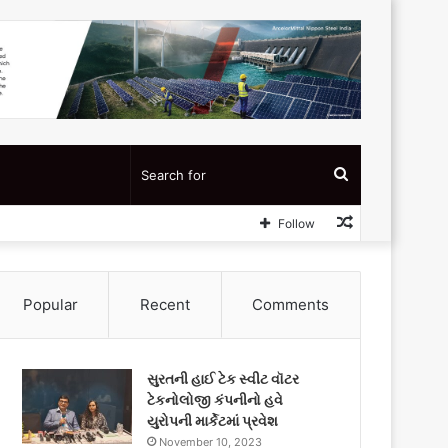
Search
Random
Follow
for
Article
Popular
Recent
Comments
સુરતની હાઈ ટેક સ્વીટ વૉટર
ટેકનોલોજી કંપનીનો હવે
યુરોપની માર્કેટમાં પ્રવેશ
November 10, 2023