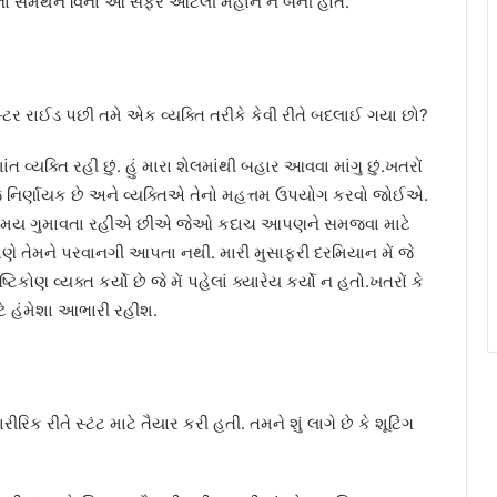
તેમના સમર્થન વિના આ સફર આટલી મહાન ન બની હોત.
ર રાઈડ પછી તમે એક વ્યક્તિ તરીકે કેવી રીતે બદલાઈ ગયા છો?
ત વ્યક્તિ રહી છું. હું મારા શેલમાંથી બહાર આવવા માંગુ છું.ખતરોં
 નિર્ણાયક છે અને વ્યક્તિએ તેનો મહત્તમ ઉપયોગ કરવો જોઈએ.
ો સમય ગુમાવતા રહીએ છીએ જેઓ કદાચ આપણને સમજવા માટે
ે તેમને પરવાનગી આપતા નથી. મારી મુસાફરી દરમિયાન મેં જે
િકોણ વ્યક્ત કર્યો છે જે મેં પહેલાં ક્યારેય કર્યો ન હતો.ખતરોં કે
ાટે હંમેશા આભારી રહીશ.
ક રીતે સ્ટંટ માટે તૈયાર કરી હતી. તમને શું લાગે છે કે શૂટિંગ