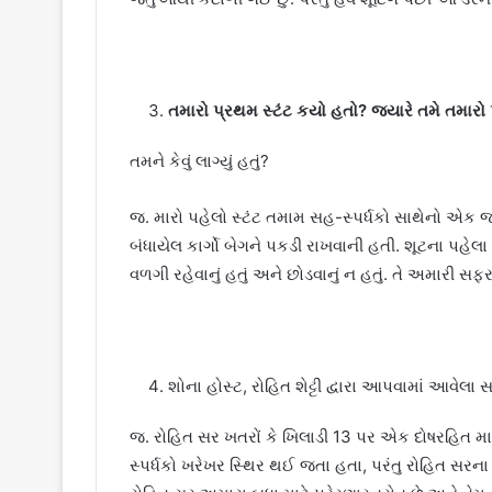
તમારો પ્રથમ સ્ટંટ કયો હતો? જ્યારે તમે તમારો પહે
તમને કેવું લાગ્યું હતું?
જ. મારો પહેલો સ્ટંટ તમામ સહ-સ્પર્ધકો સાથેનો એક 
બંધાયેલ કાર્ગો બેગને પકડી રાખવાની હતી. શૂટના પહેલા દિ
વળગી રહેવાનું હતું અને છોડવાનું ન હતું. તે અમારી 
શોના હોસ્ટ, રોહિત શેટ્ટી દ્વારા આપવામાં આવેલા સ
જ. રોહિત સર ખતરોં કે ખિલાડી 13 પર એક દોષરહિત માર્
સ્પર્ધકો ખરેખર સ્થિર થઈ જતા હતા, પરંતુ રોહિત સરના મા