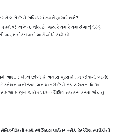
મને લાગે છે કે ભવિષ્યમાં તમને ફાયદો થશે?
ૂકશે જે અનિચ્છનીય છે. જ્યારે તમારે તમારું માથું ઊંચું
થી બહાર નીકળવાનો માર્ગ શોધી કાઢો છો.
, અમે આશા રાખીએ છીએ કે અમારા પ્રેક્ષકો તેને જોવાનો આનંદ
ડેસ્ટિનેશન બની જશે. મને ખાતરી છે કે કેપ ટાઉનના વિદેશી
ર મજા માણતા અને સ્પાઇન-ચિલિંગ સ્ટન્ટ્સ કરતા જોવાનું
સેનિટરીવેરની સાથે સ્પેશિયલ પાર્ટનર તરીકે ડેરડેવિલ સ્પર્ધકોની