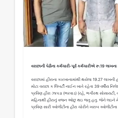
વરાછાની પેઢીના કર્મચારી-પૂર્વ કર્મચારીએ રૂ.19 લાખના 
વરાછામાં હીરાના કારખાનામાંથી થયેલા 19.27 લાખની હીર
મોટા વરાછા ક લિબર્ટી નાઈન ખાતે રહેતા 39 વર્ષીય ન
પ્રવિણ હીરા ઝાપડા (ભરવાડ) (રહે, ભગીરથ સોસાયટી, વરા
મહિનાથી હીરાનું વજન ઓછુ થઇ જતુ હતુ. જેને લઇને મે
પ્રવિણ સારી ક્વોલીટીના હીરા ચોરીને ખરાબ ક્વોલીટીના 