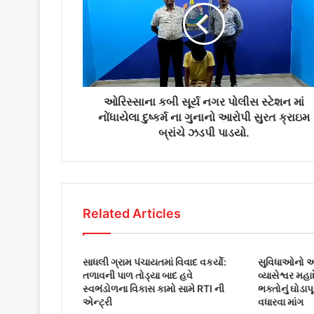
a
i
l
a
d
d
r
ઓરિસ્સાના કબી સૂર્ય નગર પોલીસ સ્ટેશન માં
e
નોંધાયેલા દુષ્કર્મ ના ગુનાનો આરોપી સુરત ક્રાઇમ
s
બ્રાંચે ઝડપી પાડયો.
s
Related Articles
સાધલી ગ્રામ પંચાયતમાં વિવાદ વકર્યો:
સુવિધાઓનો અભ
તળાવની પાળ તોડ્યા બાદ હવે
વ્યાસેશ્વર મહ
સ્વભંડોળના વિકાસ કામો સામે RTI ની
ભક્તોનું ઘોડાપૂ
એન્ટ્રી
વધારવા માંગ