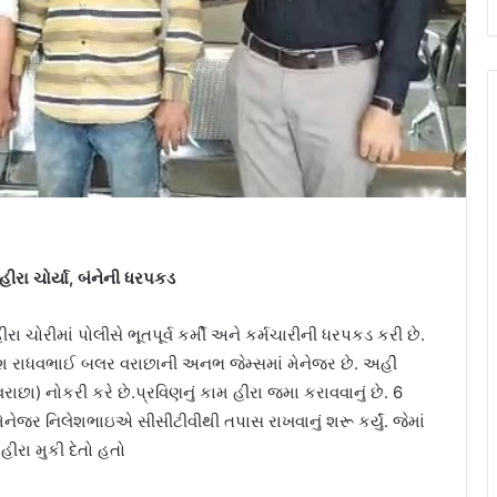
હીરા ચોર્યા, બંનેની ધરપકડ
ા ચોરીમાં પોલીસે ભૂતપૂર્વ કર્મી અને કર્મચારીની ધરપકડ કરી છે.
િલેશ રાધવભાઈ બલર વરાછાની અનભ જેમ્સમાં મેનેજર છે. અહીં
છા) નોકરી કરે છે.પ્રવિણનું કામ હીરા જમા કરાવવાનું છે. 6
નેજર નિલેશભાઇએ સીસીટીવીથી તપાસ રાખવાનું શરૂ કર્યું. જેમાં
હીરા મુકી દેતો હતો