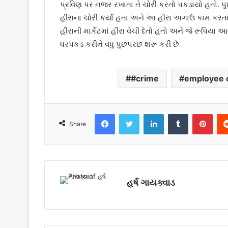
પ્રવિણ પર નજર રખાતા તે ચોરી કરતો પકડાયો હતો. પ
હીરાના ચોરી કર્યા હતા અને આ હીરા અગાઉ કામ કરતા ક
હીરાની માર્કેટમાં હીરા વેચી દેતો હતો અને જે રૂપિયા 
ધરપકડ કરીને વધુ પુછપરછ શરૂ કરી છે
#crime
employee 
Facebook
Twitter
LinkedIn
Tumblr
Pinterest
Share
હર્ષ ગાયક્વાડ