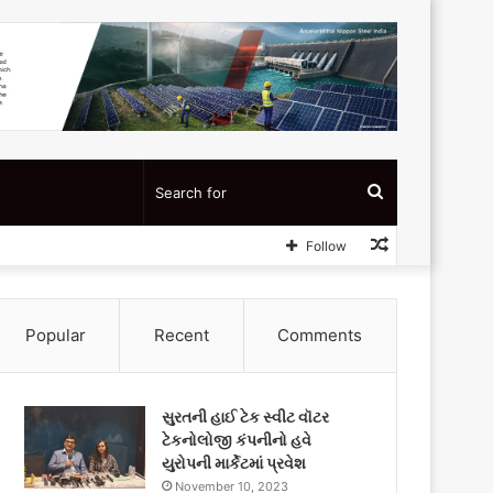
Search
Random
Follow
for
Article
Popular
Recent
Comments
સુરતની હાઈ ટેક સ્વીટ વૉટર
ટેકનોલોજી કંપનીનો હવે
યુરોપની માર્કેટમાં પ્રવેશ
November 10, 2023