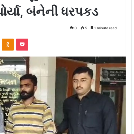
ોર્યા, બંનેની ધરપકડ
0
5
1 minute read
ontakte
Odnoklassniki
Pocket