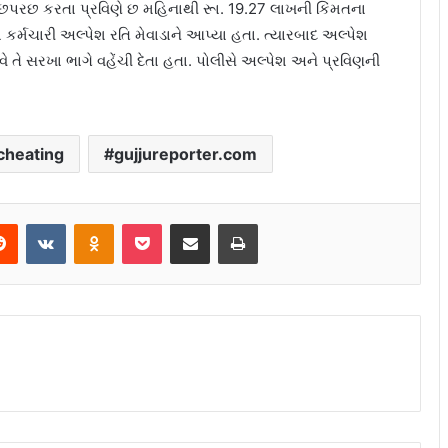
ુછપરછ કરતા પ્રવિણે છ મહિનાથી રૂા. 19.27 લાખની કિંમતના
ર્મચારી અલ્પેશ રતિ મેવાડાને આપ્યા હતા. ત્યારબાદ અલ્પેશ
આવે તે સરખા ભાગે વહેંચી દેતા હતા. પોલીસે અલ્પેશ અને પ્રવિણની
cheating
gujjureporter.com
Reddit
VKontakte
Odnoklassniki
Pocket
Share via Email
Print