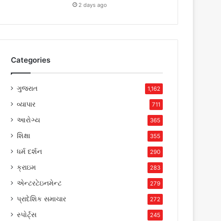
2 days ago
Categories
ગુજરાત
1,162
વ્યાપાર
711
આરોગ્ય
365
શિક્ષા
355
ધર્મ દર્શન
290
ક્રાઇમ
283
એન્ટરટેઇનમેન્ટ
279
પ્રાદેશિક સમાચાર
272
સ્પોર્ટ્સ
245