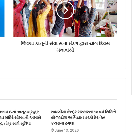
જિલ્લા કાનૂની સેવા સત્તા મંડળ દ્વારા યોગ દિવસ
મનાવાયો
ાવ છતાં અતૂટ શ્રદ્ધા:
સાધલીમાં કેન્દ્ર સરકારના ૧૨ વર્ષ નિમિત્તે
ાદેવ મંદિરે સોમવતી અમાસે
યોજાયેલ અભિયાન વચ્ચે ઠેર-ઠેર
ર, તંત્ર સામે સુવિધા
કચરાના ઢગલા
June 10, 2026