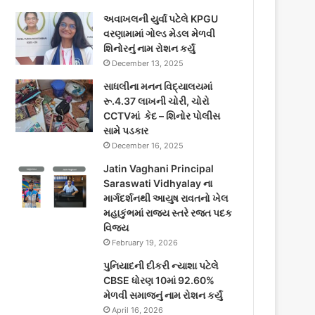
અવાખલની યુર્વા પટેલે KPGU
વરણામામાં ગોલ્ડ મેડલ મેળવી
શિનોરનું નામ રોશન કર્યું
December 13, 2025
સાધલીના મનન વિદ્યાલયમાં
રૂ.4.37 લાખની ચોરી, ચોરો
CCTVમાં કેદ – શિનોર પોલીસ
સામે પડકાર
December 16, 2025
Jatin Vaghani Principal
Saraswati Vidhyalay ના
માર્ગદર્શનથી આયુષ રાવતનો ખેલ
મહાકુંભમાં રાજ્ય સ્તરે રજત પદક
વિજય
February 19, 2026
પુનિયાદની દીકરી ન્યાશા પટેલે
CBSE ધોરણ 10માં 92.60%
મેળવી સમાજનું નામ રોશન કર્યું
April 16, 2026