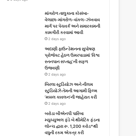
માંગરોળ તાલુકાના કોસંબા-
વેલાછા-માંગરોળ-વાંકલ-ઝંખવાવ
માર્ગ પર પેચવર્ક અને સમારકામની
કામગીરી કરવામાં આવી
2 days ago
અદાણી ફાઉન્ડેશનના સુપોષણ
પ્રોજેક્ટ હેઠળ ઉમરપાડામાં ‘વિશ્વ
સ્તનપાન સપ્તાહ’ની સફળ
ઉજવણી
2 days ago
બિરલા સ્ટુડિયોઝ અને નીલમ
સ્ટુડિયોઝે તેમની આગામી ફિલ્મ
‘મક્કલ કાવલન’ની જાહેરાત કરી
2 days ago
બરોડા બીએનપી પારિબા
મ્યુચ્યુઅલ ફંડે બે થીમેટિક ફંડના
લોન્ચ દ્વારા રૂ. 1,200 કરોડ*થી
વધુની રકમ એકત્ર કરી