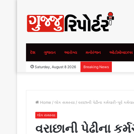
દેશ
ગુજરાત
આરોગ્ય
મનોરંજન
ઓટોમોબાઇલ્સ
Saturday, August 8 2026
Breaking News
Home
/
લોક સમસ્યા
/
વરાછાની પેઢીના કર્મચારી-પૂર્વ કર્
લોક સમસ્યા
વરાછાની પેઢીના કર્મ