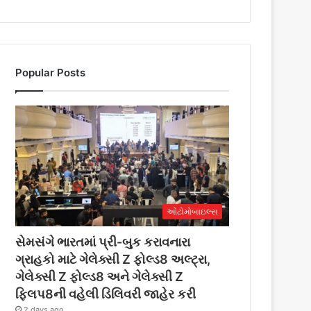
Popular Posts
ઓટોમોબાઇલ્સ
સેમસંગે ભારતમાં પ્રી-બુક કરાવનારા
ગ્રાહકો માટે ગેલેક્સી Z ફોલ્ડ8 અલ્ટ્રા,
ગેલેક્સી Z ફોલ્ડ8 અને ગેલેક્સી Z
ફ્લિપ8ની વહેલી ડિલિવરી જાહેર કરી
2 days ago