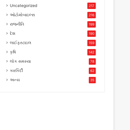
Uncategorized
217
ઓટોમોબાઇલ્સ
216
રાજનીતિ
199
દેશ
190
લાઈફસ્ટાઇલ
159
કૃષિ
142
લોક સમસ્યા
78
કારકિર્દી
62
અન્ય
35