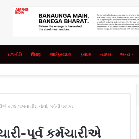
રાજનીતિ
શિક્ષણ
લાઈફસ્ટાઇલ
ક્રાઇમ
વ્યાપાર
અન્ય
મચારીએ રૂ.19 લાખના હીરા ચોર્યા, બંનેની ધરપકડ
ચારી-પૂર્વ કર્મચારીએ