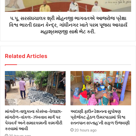
પ.પૂ. સરસંઘચાલક શ્રી મોહનજી ભાગવતએ આજરોજ પ્રેક્ષા
વિશ્વ ભારતી ધ્યાન કેન્દ્ર, ગાંધીનગર ખાતે પરમ પૂજ્ય આચાર્ય
મહાશ્રમણજી સાથે ભેટ કરી.
Related Articles
માંગરોળ તાલુકાના કોસંબા-વેલાછા-
અદાણી ફાઉન્ડેશનના સુપોષણ
માંગરોળ-વાંકલ-ઝંખવાવ માર્ગ પર
પ્રોજેક્ટ હેઠળ ઉમરપાડામાં ‘વિશ્વ
પેચવર્ક અને સમારકામની કામગીરી
સ્તનપાન સપ્તાહ’ની સફળ ઉજવણી
કરવામાં આવી
20 hours ago
20 hours ago