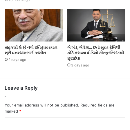
સહકારી ક્ષેત્રે નવો ઇતિહાસ રચતા
બે ખંડ, બે દેશ… છતાં સુરત ફેમિલી
શ્રી ઘનશ્યામભાઈ અમીન
કોર્ટે કરાવ્યા વીડિયો કોન્ફરન્સિંગથી
છૂટાછેડા
2 days ago
3 days ago
Leave a Reply
Your email address will not be published.
Required fields are
marked
*