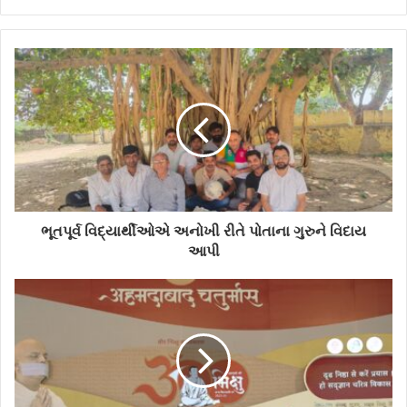
y
o
u
r
E
m
a
i
l
a
d
d
ભૂતપૂર્વ વિદ્યાર્થીઓએ અનોખી રીતે પોતાના ગુરુને વિદાય
r
આપી
e
s
s