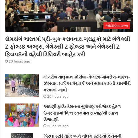
ઓટોમોબાઇલ્સ
સેમસંગે ભારતમાં પ્રી-બુક કરાવનારા ગ્રાહકો માટે ગેલેક્સી
Z ફોલ્ડ8 અલ્ટ્રા, ગેલેક્સી Z ફોલ્ડ8 અને ગેલેક્સી Z
ફ્લિપ8ની વહેલી ડિલિવરી જાહેર કરી
20 hours ago
માંગરોળ તાલુકાના કોસંબા-વેલાછા-માંગરોળ-વાંકલ-
ઝંખવાવ માર્ગ પર પેચવર્ક અને સમારકામની કામગીરી
કરવામાં આવી
20 hours ago
અદાણી ફાઉન્ડેશનના સુપોષણ પ્રોજેક્ટ હેઠળ
ઉમરપાડામાં ‘વિશ્વ સ્તનપાન સપ્તાહ’ની સફળ
ઉજવણી
20 hours ago
બિરલા સ્ટુડિયોઝ અને નીલમ સ્ટુડિયોઝે તેમની