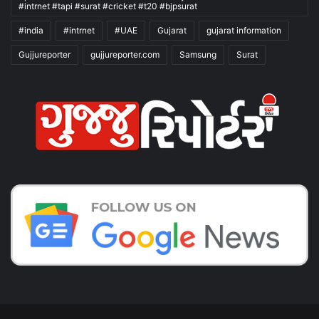
#intrnet #tapi #surat #cricket #t20 #bjpsurat
#india
#intrnet
#UAE
Gujarat
gujarat information
Gujjureporter
gujjureporter.com
Samsung
Surat