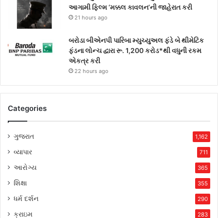
આગામી ફિલ્મ ‘મક્કલ કાવલન’ની જાહેરાત કરી
21 hours ago
બરોડા બીએનપી પારિબા મ્યુચ્યુઅલ ફંડે બે થીમેટિક
ફંડના લોન્ચ દ્વારા રૂ. 1,200 કરોડ*થી વધુની રકમ
એકત્ર કરી
22 hours ago
Categories
ગુજરાત
1,162
વ્યાપાર
711
આરોગ્ય
365
શિક્ષા
355
ધર્મ દર્શન
290
ક્રાઇમ
283