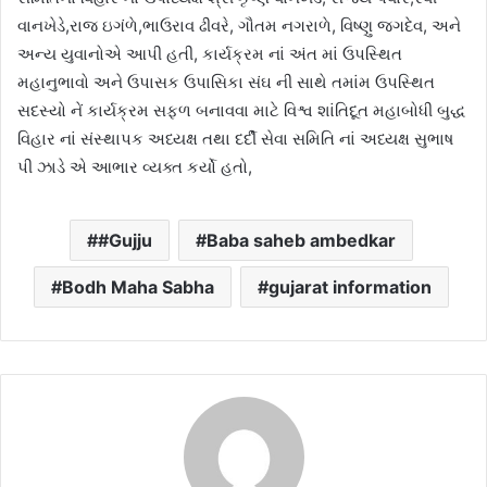
વાનખેડે,રાજ ઇગંળે,ભાઉરાવ ઢીવરે, ગૌતમ નગરાળે, વિષ્ણુ જગદેવ, અને
અન્ય યુવાનોએ આપી હતી, કાર્યક્રમ નાં અંત માં ઉપસ્થિત
મહાનુભાવો અને ઉપાસક ઉપાસિકા સંઘ ની સાથે તમાંમ ઉપસ્થિત
સદસ્યો નેં કાર્યક્રમ સફળ બનાવવા માટે વિશ્વ શાંતિદૂત મહાબોધી બુદ્ધ
વિહાર નાં સંસ્થાપક અધ્યક્ષ તથા દર્દી સેવા સમિતિ નાં અધ્યક્ષ સુભાષ
પી ઝાડે એ આભાર વ્યક્ત કર્યો હતો,
#Gujju
Baba saheb ambedkar
Bodh Maha Sabha
gujarat information