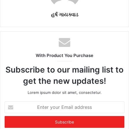
હર્ષ ગાયક્વાડ
With Product You Purchase
Subscribe to our mailing list to
get the new updates!
Lorem ipsum dolor sit amet, consectetur.
E
n
t
e
r