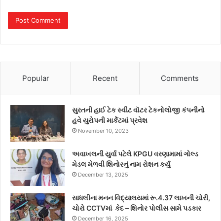
Popular
Recent
Comments
સુરતની હાઈ ટેક સ્વીટ વૉટર ટેકનોલોજી કંપનીનો
હવે યુરોપની માર્કેટમાં પ્રવેશ
November 10, 2023
અવાખલની યુર્વા પટેલે KPGU વરણામામાં ગોલ્ડ
મેડલ મેળવી શિનોરનું નામ રોશન કર્યું
December 13, 2025
સાધલીના મનન વિદ્યાલયમાં રૂ.4.37 લાખની ચોરી,
ચોરો CCTVમાં કેદ – શિનોર પોલીસ સામે પડકાર
December 16, 2025