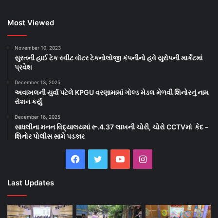
Most Viewed
November 10, 2023
સુરતની હાઈ ટેક સ્વીટ વૉટર ટેકનોલોજી કંપનીનો હવે યુરોપની માર્કેટમાં
પ્રવેશ
December 13, 2025
અવાખલની યુર્વા પટેલે KPGU વરણામામાં ગોલ્ડ મેડલ મેળવી શિનોરનું નામ
રોશન કર્યું
December 16, 2025
સાધલીના મનન વિદ્યાલયમાં રૂ.4.37 લાખની ચોરી, ચોરો CCTVમાં કેદ –
શિનોર પોલીસ સામે પડકાર
Facebook
Twitter
YouTube
Instagram
Last Updates