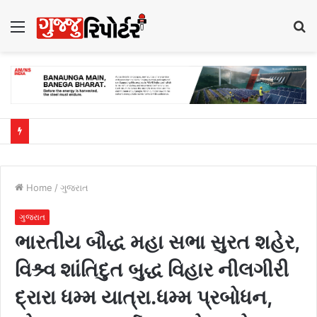
Menu
S
fo
Home
/
ગુજરાત
ગુજરાત
ભારતીય બૌદ્ધ મહા સભા સુરત શહેર,
વિશ્ર્વ શાંતિદુત બુદ્ધ વિહાર નીલગીરી
દ્રારા ધમ્મ યાત્રા.ધમ્મ પ્રબોધન,