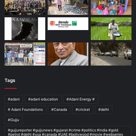
Tags
#adani
#adani education
#Adani Energy #
# Adani Foundations
#Canada
#cricket
#delhi
#Gujju
#gujjureporter #gujjunews #gujarat #crime #politics #india #gold
#petrol #delhi #usa #canada #UAE #bollywood #movie #webseries