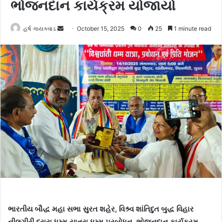
ભોજનદાન કાર્યક્રમ યોજાયો
હર્ષ ગાયક્વાડ
S
October 15, 2025
0
25
1 minute read
e
n
d
a
n
e
m
a
i
l
ભારતીય બૌદ્ધ મહા સભા સુરત શહેર, વિશ્ર્વ શાંતિદુત બુદ્ધ વિહાર
નીલગીરી દ્રારા ધમ્મ યાત્રા.ધમ્મ પ્રબોધન, ભોજનદાન કાર્યક્રમ