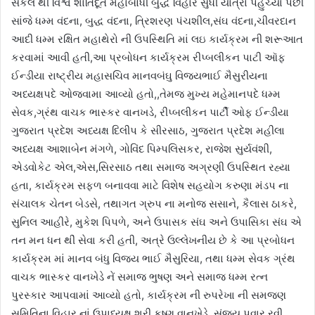
સર્કલ થીં વિશ્વ શાંતિદૂત મહાબોધી બુદ્ધ વિહાર સુધી યાત્રા પહુચ્યા પછી
સાંજે ધમ્મ વંદના, બુદ્ધ વંદના, ત્રિશરણ પંચશીલ,સંઘ વંદના,ચીવરદાન
આદી ધમ્મ રક્ષિત મહાથેરો ની ઉપસ્થિતિ માં લઇ કાર્યક્રમ ની શરૂઆત
કરવામાં આવી હતી,આ પ્રબોધન કાર્યક્રમ રીપ્બલીકન પાટી ઑફ
ઈન્ડીયા રાષ્ટ્રીય મહાસચિવ માનવબંઘુ વિજયભાઈ મૈસુરીયના
અધ્યક્ષપદે ઓજવામા આવ્યો હતો,,તેમજ મુખ્ય મહેમાનપદે ધમ્મ
સેવક,ગ્રંથ વાચક ભાસ્કર વાનખડે, રીપ્બલીકન પાર્ટી ઓફ ઈન્ડીયા
ગુજરાત પ્રદેશ અધ્યક્ષ દિલીપ કે સીરસાઠ, ગુજરાત પ્રદેશ મહીલા
અધ્યક્ષ આશાબેન મંગળે, ગોવિંદ પિમ્પલિસકર, રાજેશ સુર્યવંશી,
એડવોકેટ એલ,એસ,સિરસાઠ તથા સમાજ અગ્રણી ઉપસ્થિત રહ્યા
હતા, કાર્યક્રમ સફળ બનાવવા માટે વિશેષ સહયોગ કરુણા મંડપ ના
સંચાલક ચેતન બેડસે, તથાગત ગ્રુપ ના મનોજ સસાને, કૈલાસ ઠાકરે,
સુનિલ આહીરે, મુકેશ પિપળે, અને ઉપાસક સંઘ અને ઉપાસિકા સંઘ એ
તન મન ધન થીં સેવા કરી હતી, અત્રે ઉલ્લેખનીય છે કે આ પ્રબોધન
કાર્યક્રમ માં માનવ બંધુ વિજય ભાઈ મૈસુરિયા, તથા ધમ્મ સેવક ગ્રંથ
વાચક ભાસ્કર વાનખેડે નેં સમાજ ભુષણ અને સમાજ ધમ્મ રત્ન
પુરસ્કાર આપવામાં આવ્યો હતો, કાર્યક્રમ ની રુપરેખા ની સમજણ
સમિતિના વિહાર નાં ઉપાધ્યક્ષ શ્રી કૃષ્ણ વાનખેડે, સંજય પવાર,રવી