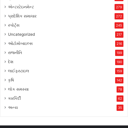
એન્ટરટેઇનમેન્ટ
279
પ્રાદેશિક સમાચાર
272
સ્પોર્ટ્સ
245
Uncategorized
217
ઓટોમોબાઇલ્સ
216
રાજનીતિ
199
દેશ
190
લાઈફસ્ટાઇલ
159
કૃષિ
142
લોક સમસ્યા
78
કારકિર્દી
62
અન્ય
35