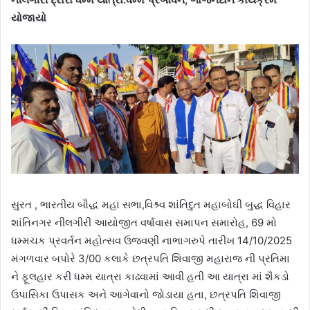
યોજાયો
સુરત , ભારતીય બૌદ્ધ મહા સભા,વિશ્ર્વ શાંતિદુત મહાબોઘી બુદ્ધ વિહાર
શાંતિનગર નીલગીરી આયોજીત વર્ષાવાસ સમાપન સમારોહ, 69 મો
ધમ્મચક પ્રવર્તન મહોત્સવ ઉજવણી નાભાગરુપે તારીખ 14/10/2025
મંગળવાર બપોરે 3/00 કલાકે છત્રપતિ શિવાજી મહારાજ ની પ્રતિમા
ને ફૂલહાર કરી ધમ્મ યાત્રા કાઢવામાં આવી હતી આ યાત્રા માં શૈકડો
ઉપાસિકા ઉપાસક અને આગેવાનો જોડાયા હતા, છત્રપતિ શિવાજી