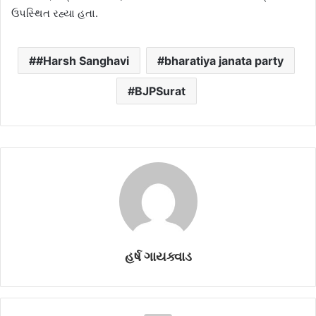
ઉપસ્થિત રહ્યા હતા.
#Harsh Sanghavi
bharatiya janata party
BJPSurat
હર્ષ ગાયક્વાડ