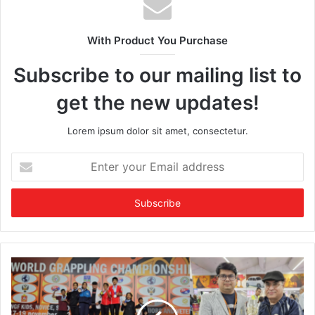
With Product You Purchase
Subscribe to our mailing list to
get the new updates!
Lorem ipsum dolor sit amet, consectetur.
E
n
t
e
r
y
o
u
r
E
m