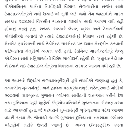
પીએમમિત્રા પાર્કના નિર્માણથી વિશાળ રોજગારીના સર્જન સાથે
ટેક્ષટાઈલક્ષેત્રને નવી ઉચાઈઓ સુધી લઈ જશે તેમ જણાવીને ભારત
સરકાર ૨૦૪૭માં વિકસીત ભારતના લક્ષ્યાંક સાથે આગળ વધી રહી
હોવાનું કહ્યું હતું. રાજય સરકારે લેબર, શ્રમ અને ટેક્ષટાઈલની
પોલીસીઓ બનાવી છે ત્યારે ટેક્ષટાઈલક્ષેત્રે વિશાળ તકો રહેલી છે.
મેનમેડ ફાઈબરની સાથે રેડીમેન્ટ ગારમેન્ટ પર ધ્યાન કેન્દ્રીત કરવાની
કટિબધ્ધતા મંત્રીએ વ્યકત કરી હતી. રેડીમેન્ટ ગારમેન્ટક્ષેત્રે વેલ્યુ
એડીશન સાથે મહિલાઓની વિશેષ ભાગીદારી રહેલી છે. ‘ફ્યુચર રેડી 5F
ને ધ્યાને લઈ ટેક્ષટાઈલ ક્ષેત્રના વિકાસમાં સરકાર આગળ વધી રહી છે.
આ અવસરે ઉદ્યોગ રાજયમંત્રીશ્રી હર્ષ સંધવીએ જણાવ્યું હતું કે,
તત્કાલીન મુખ્યમંત્રી અને હાલના વડાપ્રધાનશ્રી નરેન્દ્રભાઈ મોદીએ
૨૦૦૩માં વાઇબ્રન્ટ ગુજરાત ગ્લોબલ સમીટની શરૂઆત કરીને દેશ
તથા દુનિયાના ખુણે ખુણેથી ઉદ્યોગપતિઓને ગુજરાતમાં રોકાણ કરવા
માટે આકર્ષ્યા હતા. જે પરંપરાને મુખ્યમંત્રી ભૂપેન્દ્રભાઇ પટેલ આગળ
વધારી રહ્યા છે. જેનાથી આજે ગુજરાત દુનિયાના નકશામાં ગ્લોબલ
પ્લેટફોર્મ તરીકે ઉભરી આવ્યું છે. અન્ય ઈન્ડસ્ટ્રીઝ કરતા