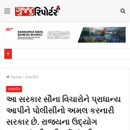
Menu
S
fo
Home
/
રાજનીતિ
રાજનીતિ
આ સરકાર સૌના વિચારોને પ્રાધાન્ય
આપીને પોલીસીનો અમલ કરનારી
સરકાર છે. રાજયના ઉદ્યોગ