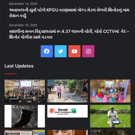
December 13, 2025
અવાખલની યુર્વા પટેલે KPGU વરણામામાં ગોલ્ડ મેડલ મેળવી શિનોરનું નામ
રોશન કર્યું
December 16, 2025
સાધલીના મનન વિદ્યાલયમાં રૂ.4.37 લાખની ચોરી, ચોરો CCTVમાં કેદ –
શિનોર પોલીસ સામે પડકાર
Facebook
Twitter
YouTube
Instagram
Last Updates