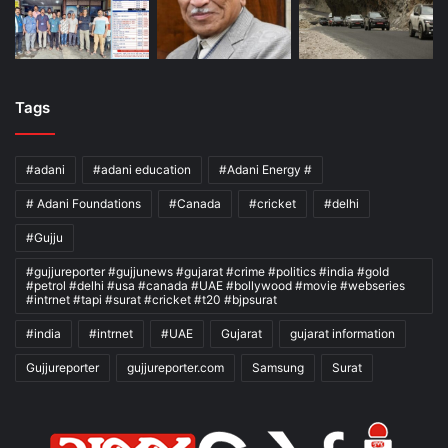
Tags
#adani
#adani education
#Adani Energy #
# Adani Foundations
#Canada
#cricket
#delhi
#Gujju
#gujjureporter #gujjunews #gujarat #crime #politics #india #gold
#petrol #delhi #usa #canada #UAE #bollywood #movie #webseries
#intrnet #tapi #surat #cricket #t20 #bjpsurat
#india
#intrnet
#UAE
Gujarat
gujarat information
Gujjureporter
gujjureporter.com
Samsung
Surat