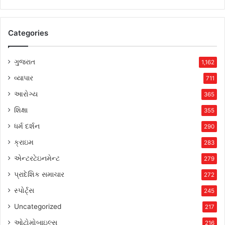
Categories
ગુજરાત
1,162
વ્યાપાર
711
આરોગ્ય
365
શિક્ષા
355
ધર્મ દર્શન
290
ક્રાઇમ
283
એન્ટરટેઇનમેન્ટ
279
પ્રાદેશિક સમાચાર
272
સ્પોર્ટ્સ
245
Uncategorized
217
ઓટોમોબાઇલ્સ
216