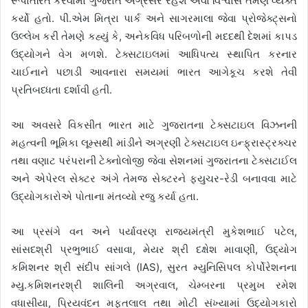
રૂપાંતરિત કરવામાં ગુજરાત અગ્રેસર રહેશે એવો વિશ્વાસ તેમણે વ્યક્ત
કર્યો હતો. પી.એમ મિત્રા પાર્ક અને સાગરમાલા જેવા પ્રોજેક્ટ્સનો
ઉલ્લેખ કરી તેમણે કહ્યું કે, અનેકવિધ પરિબળોની મદદથી દેશમાં કાપડ
ઉદ્યોગને વેગ મળશે. ટેક્સટાઇલમાં આધિપત્ય સ્થાપિત કરનાર
ચાઈનાને પછાડી આવનારા સમયમાં ભારત આગેકૂચ કરશે તેવી
પ્રતિબધ્ધતા દર્શાવી હતી.
આ અવસરે વિકસીત ભારત માટે ગુજરાતના ટેક્સટાઇલ વિઝનની
મહત્વની ભૂમિકા લૂમ્સથી માંડીને અગ્રણી ટેક્સટાઇલ ઇન્ફ્રાસ્ટ્રક્ચર
તથા વણાટ પરંપરાની ટેક્નોલોજી જેવા સેશનમાં ગુજરાતના ટેક્સટાઈલ
અને એપેરલ સેક્ટર અંગે તેમજ સેક્ટરને ફ્યુચર-રેડી બનાવવા માટે
ઉદ્યોગકારોએ પોતાના મંતવ્યો રજુ કર્યા હતા.
આ પ્રસંગે વન અને પર્યાવરણ રાજયમંત્રી મુકેશભાઈ પટેલ,
સાંસદશ્રી પ્રભુભાઈ વસાવા, મેયર શ્રી દક્ષેશ માવાણી, ઉદ્યોગ
કમિશનર શ્રી સંદીપ સાંગલે (IAS), સુરત મ્યુનિસિપલ કોર્પોરેશનના
મ્યુ.કમિશનરશ્રી શાલિની અગ્રવાલ, ચેમ્બરના પ્રમુખ રમેશ
વધાસીયા, પ્રિયવંદન મફતલાલ તથા મોટી સંખ્યામાં ઉદ્યોગકારો