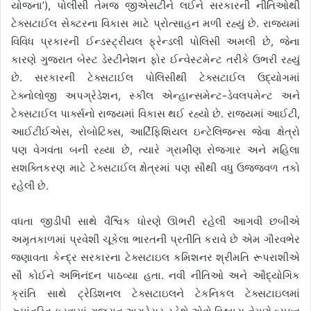
યોજના’), પોલીસી તેમજ જીએસટીને લઈને સરકારની નીતિઓથી
ટેક્સટાઈલ સેક્ટરના વિકાસ માટે પ્રોત્સાહન મળી રહ્યું છે. રાજયમાં
વિવિધ પ્રકારની ઈન્ડસ્ટ્રીયલ ફ્રેન્ડલી પોલિસી અમલી છે, જેના
કારણે ગુજરાત બેસ્ટ ડેસ્ટીનેશન ફોર ઈન્વેસ્ટમેન્ટ તરીકે ઉભરી રહ્યું
છે. સરકારની ટેક્સટાઈલ પોલિસીથી ટેક્સટાઈલ ઉદ્યોગમાં
ટેક્નોલોજી અપગ્રેડેશન, સ્કીલ એન્હાન્સમેન્ટ-ડેવલપમેન્ટ અને
ટેક્સટાઈલ પાર્ક્સનો રાજયમાં વિકાસ થઈ રહ્યો છે. રાજયમાં આઈટી,
આઈટીઈએસ, રોબોટિક્સ, આર્ટિફિશિયલ ઇન્ટેલિજન્સ જેવા ક્ષેત્રો
પણ વેગવંતા બની રહ્યા છે, ત્યારે ગ્રામીણ રોજગાર અને મહિલા
સશક્તિકરણ માટે ટેક્સટાઈલ ક્ષેત્રમાં પણ સૌથી વધુ ઉજ્જવળ તકો
રહેલી છે.
વધતા જીડીપી સાથે વૈશ્વિક ધોરણે ઊભરી રહેલી આગવી છબીએ
અમૃતકાળમાં પ્રવેશી ચૂકેલા ભારતની પ્રતીતિ કરાવે છે એમ ગૌરવભેર
જણાવતા કેન્દ્ર સરકારના ટેક્સટાઇલ કમિશનર શ્રીમતિ રૂપરાશીએ
સૌ કોઈને અભિનંદન પાઠવ્યા હતા. નવી નીતિઓ અને ઔદ્યોગિક
ક્રાંતિ સાથે ટ્રેડિશનલ ટેક્સટાઇલને ટેકનિકલ ટેક્સટાઇલમાં