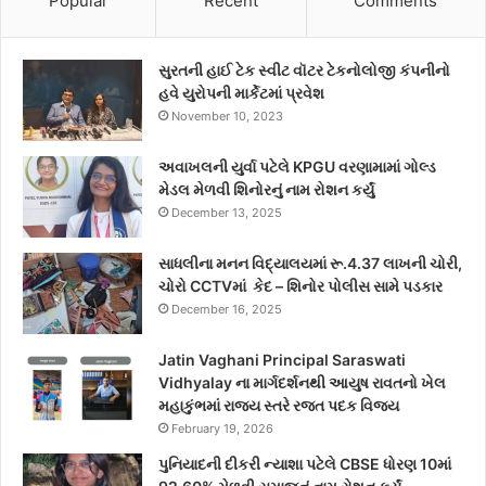
Popular
Recent
Comments
સુરતની હાઈ ટેક સ્વીટ વૉટર ટેકનોલોજી કંપનીનો
હવે યુરોપની માર્કેટમાં પ્રવેશ
November 10, 2023
અવાખલની યુર્વા પટેલે KPGU વરણામામાં ગોલ્ડ
મેડલ મેળવી શિનોરનું નામ રોશન કર્યું
December 13, 2025
સાધલીના મનન વિદ્યાલયમાં રૂ.4.37 લાખની ચોરી,
ચોરો CCTVમાં કેદ – શિનોર પોલીસ સામે પડકાર
December 16, 2025
Jatin Vaghani Principal Saraswati
Vidhyalay ના માર્ગદર્શનથી આયુષ રાવતનો ખેલ
મહાકુંભમાં રાજ્ય સ્તરે રજત પદક વિજય
February 19, 2026
પુનિયાદની દીકરી ન્યાશા પટેલે CBSE ધોરણ 10માં