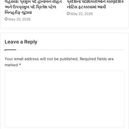
લહેરાયો: પ્રમુખ પદે હીનાબેન રોહિત
પ્રદેશના પદાધિકારીઓને કારણદર્શક
અને ઉપપ્રમુખ પદે પ્રિતેશ પટેલ
નોટિસ ફટકારવામાં આવી
બિનહરીફ ચૂંટાયા
May 22, 2026
May 25, 2026
Leave a Reply
Your email address will not be published.
Required fields are
marked
*