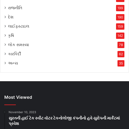
રાજનીતિ
199
દેશ
190
લાઈફસ્ટાઇલ
159
કૃષિ
142
લોક સમસ્યા
78
કારકિર્દી
62
અન્ય
35
Most Viewed
November 10, 2023
સુરતની હાઈ ટેક સ્વીટ વૉટર ટેકનોલોજી કંપનીનો હવે યુરોપની માર્કેટમાં
પ્રવેશ