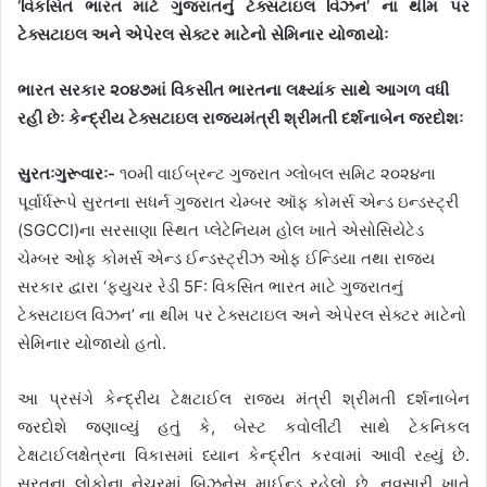
‘વિકસિત ભારત માટે ગુજરાતનું ટેક્સટાઇલ વિઝન’ ના થીમ પર
ટેક્સટાઇલ અને એપેરલ સેક્ટર માટેનો સેમિનાર યોજાયોઃ
ભારત સરકાર ૨૦૪૭માં વિકસીત ભારતના લક્ષ્યાંક સાથે આગળ વધી
રહી છેઃ કેન્દ્રીય ટેક્સટાઇલ રાજ્યમંત્રી શ્રીમતી દર્શનાબેન જરદોશઃ
સુરતઃગુરૂવારઃ-
૧૦મી વાઈબ્રન્ટ ગુજરાત ગ્લોબલ સમિટ ૨૦૨૪ના
પૂર્વાર્ધરૂપે સુરતના સધર્ન ગુજરાત ચેમ્બર ઑફ કોમર્સ એન્ડ ઇન્ડસ્ટ્રી
(SGCCI)ના સરસાણા સ્થિત પ્લેટેનિયમ હોલ ખાતે એસોસિયેટેડ
ચેમ્બર ઓફ કોમર્સ એન્ડ ઈન્ડસ્ટ્રીઝ ઓફ ઈન્ડિયા તથા રાજય
સરકાર દ્વારા ‘ફ્યુચર રેડી 5F: વિકસિત ભારત માટે ગુજરાતનું
ટેક્સટાઇલ વિઝન’ ના થીમ પર ટેક્સટાઇલ અને એપેરલ સેક્ટર માટેનો
સેમિનાર યોજાયો હતો.
આ પ્રસંગે કેન્દ્રીય ટેક્ષટાઈલ રાજ્ય મંત્રી શ્રીમતી દર્શનાબેન
જરદોશે જણાવ્યું હતું કે, બેસ્ટ કવોલીટી સાથે ટેકનિકલ
ટેક્ષટાઈલક્ષેત્રના વિકાસમાં ધ્યાન કેન્દ્રીત કરવામાં આવી રહ્યું છે.
સુરતના લોકોના નેચરમાં બિઝનેસ માઈન્ડ રહેલો છે. નવસારી ખાતે