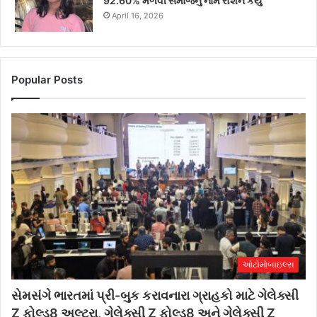
92.60% મેળવી સમાજનું નામ રોશન કર્યું
April 16, 2026
Popular Posts
ઓટોમોબાઇલ્સ
સેમસંગે ભારતમાં પ્રી-બુક કરાવનારા ગ્રાહકો માટે ગેલેક્સી
Z ફોલ્ડ8 અલ્ટ્રા, ગેલેક્સી Z ફોલ્ડ8 અને ગેલેક્સી Z