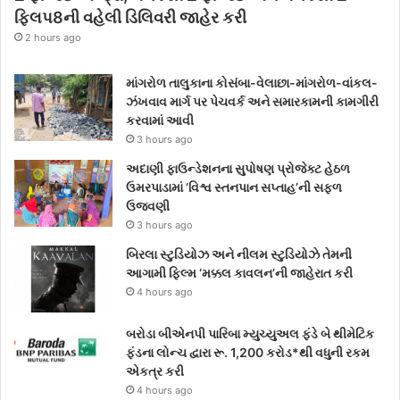
ફ્લિપ8ની વહેલી ડિલિવરી જાહેર કરી
2 hours ago
માંગરોળ તાલુકાના કોસંબા-વેલાછા-માંગરોળ-વાંકલ-
ઝંખવાવ માર્ગ પર પેચવર્ક અને સમારકામની કામગીરી
કરવામાં આવી
3 hours ago
અદાણી ફાઉન્ડેશનના સુપોષણ પ્રોજેક્ટ હેઠળ
ઉમરપાડામાં ‘વિશ્વ સ્તનપાન સપ્તાહ’ની સફળ
ઉજવણી
3 hours ago
બિરલા સ્ટુડિયોઝ અને નીલમ સ્ટુડિયોઝે તેમની
આગામી ફિલ્મ ‘મક્કલ કાવલન’ની જાહેરાત કરી
4 hours ago
બરોડા બીએનપી પારિબા મ્યુચ્યુઅલ ફંડે બે થીમેટિક
ફંડના લોન્ચ દ્વારા રૂ. 1,200 કરોડ*થી વધુની રકમ
એકત્ર કરી
4 hours ago