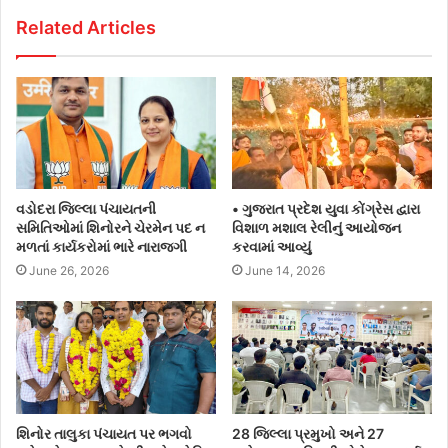
Related Articles
વડોદરા જિલ્લા પંચાયતની
• ગુજરાત પ્રદેશ યુવા કોંગ્રેસ દ્વારા
સમિતિઓમાં શિનોરને ચેરમેન પદ ન
વિશાળ મશાલ રેલીનું આયોજન
મળતાં કાર્યકરોમાં ભારે નારાજગી
કરવામાં આવ્યું
June 26, 2026
June 14, 2026
શિનોર તાલુકા પંચાયત પર ભગવો
28 જિલ્લા પ્રમુખો અને 27