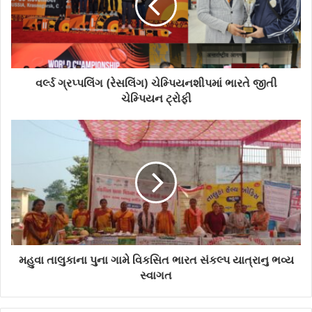
a
i
l
a
d
d
વર્લ્ડ ગ્રપ્પલિંગ (રેસલિંગ) ચેમ્પિયનશીપમાં ભારતે જીતી
r
ચેમ્પિયન ટ્રોફી
e
s
s
મહુવા તાલુકાના પુના ગામે વિકસિત ભારત સંકલ્પ યાત્રાનુ ભવ્ય
સ્વાગત