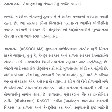
ટેક્ષટાઈલમાં રોકાણથી વધુ રોજગારીનું સર્જન થાય છે.
રાજય ગારમેન્ટ સેકટરનું હબ બને તે માટેના પ્રયાસો કરવામાં આવી
રહ્યા છે. આ સરકાર સૌના વિચારોને પ્રાધાન્ય આપીને પોલીસીનો
અમલ કરનારી સરકાર છે. મંત્રીએ સૌ ઉદ્યોગકારોને ગુજરાતમાં
રોકાણ કરવા આમંત્રણ પાઠવ્યું હતું.
એસોચેમ (ASSOCHAM) ગુજરાત કાઉન્સિલના ચેરમેન શ્રી ચિંતન
ઠાકરે જણાવ્યું હતું કે, કેન્દ્ર સરકાર અને રાજ્ય સરકાર ટેક્સટાઈલ
સેક્ટર સાથે સંકળાયેલ ઉદ્યોગકારોના સહકાર માટે કટ્ટિબદ્ધ છે.
એટલે જ ટેક્સટાઈલ ઉદ્યોગકારો માટે ગુજરાતમાં મોટી તક રહેલી છે.
ખેતીવાડી બાદ સૌથી વધુ રોજગારી ટેક્ષટાઈલ ક્ષેત્ર પુરી પાડે છે. બીજા
અન્ય સેક્ટરમાં એક કરોડના રોકાણમાં ૩ થી ૫ લોકોને રોજગારી મળે
છે જેની સામે ટેક્સટાઈલ સેકટરમાં એક કરોડના રોકાણથી ૯ થી ૧૫
રોજગારીનું સર્જન થાય છે. રાજયમાં પ્રોડક્શન લિન્ક્ડ ઇન્સેન્ટિવ
સ્કીમ (પીએલઆઇ), RoSCTL સ્કીમ (‘ગાર્મેન્ટ્સ અને મેડ-અપ્સની
નિકાસ પર રાજ્ય અને કેન્દ્રીય કર અને વસૂલાતની છૂટ માટેની