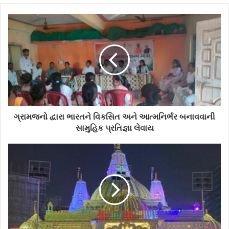
o
u
r
E
m
a
i
l
a
d
d
ગ્રામજનો દ્વારા ભારતને વિકસિત અને આત્મનિર્ભર બનાવવાની
r
સામુહિક પ્રતિજ્ઞા લેવાય
e
s
s