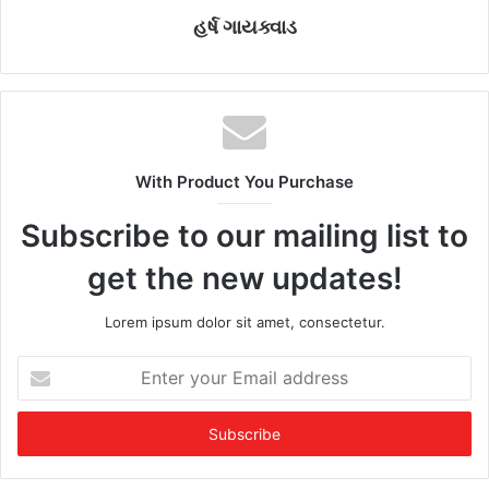
હર્ષ ગાયક્વાડ
With Product You Purchase
Subscribe to our mailing list to
get the new updates!
Lorem ipsum dolor sit amet, consectetur.
E
n
t
e
r
y