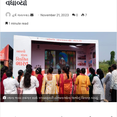
વધાવ્યો
હર્ષ ગાયક્વાડ
S
November 21, 2023
0
7
e
1 minute read
n
d
a
n
e
m
a
i
l
રથના ભવ્ય સ્વાગત સાથે કલ્યાણકારી યોજનાઓના લાભોનું વિતરણ કરાયું