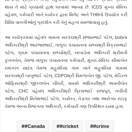
થાય તે માટે પ્રયાસો હાથ ધરવામાં આવ્યા છે. ICDS મુખ્ય સેવિકા
વહેવલ, કર્મચારી અને કાર્યકર દ્વારા મિલેટ અને THRનો ઉપયોગ કરી
વિવિધ વાનગીઓનું પ્રદર્શન કરી તેનું મહત્વ સમજાવાયું હતું.
આ કાર્યક્રમમાં વહેવલ ગામના સરપંચશ્રી સંજયભાઈ પટેલ, bobના
અધિકારીશ્રી આરજવભાઈ, તાલુકા પંચાયતના સભ્યશ્રી વિક્રમભાઈ
પટેલ, ગ્રામ પંચાયતના સભ્યોશ્રી, નાબાર્ડના અધિકારી શ્રીમતી
કુંતનબેન, તેમજ તાલુકા પંચાયતના કર્મચારી, મુખ્ય સેવિકા સીમાબેન
રમાકાંત યાદવ તેમજ મહુવરિયા ગામ ખાતે મહુવરિયા ગામમાં
સરપંચશ્રી બાબુભાઈ પટેલ, CDPOશ્રી વિમળાબેન જી. પટેલ, મેડિકલ
ઓફિસરશ્રી જીંકલબેન ચૌધરી, વાસ્મો અધિકારીશ્રી અવનીબેન
પટેલ, CHC વહેવલ અધિકારીશ્રી પ્રિંસભાઈ રાજપૂત, તબીબી
અધિકારીશ્રી મિતેશભાઈ પટેલ, કાર્યકર, તેડાગર તથા આરોગ્ય સ્ટાફ
તેમજ અન્ય વિભાગના અધિકારી, કર્મચારી ગણ ઉપસ્થિત રહ્યા હતા.
#Canada
#cricket
#crime