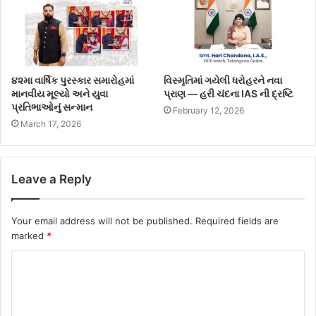
૪૨મા વાર્ષિક પુરસ્કાર સમારોહમાં
વિસ્મૃતિમાં ગયેલી ધરોહરને નવા
માનવીય મૂલ્યો અને યુવા
પ્રાણ — હરી ચંદના IAS ની દ્રષ્ટિ
પ્રતિભાઓનું સન્માન
February 12, 2026
March 17, 2026
Leave a Reply
Your email address will not be published.
Required fields are
marked
*