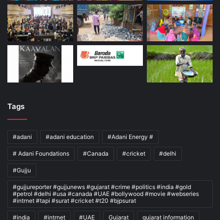
Tags
#adani
#adani education
#Adani Energy #
# Adani Foundations
#Canada
#cricket
#delhi
#Gujju
#gujjureporter #gujjunews #gujarat #crime #politics #india #gold
#petrol #delhi #usa #canada #UAE #bollywood #movie #webseries
#intrnet #tapi #surat #cricket #t20 #bjpsurat
#india
#intrnet
#UAE
Gujarat
gujarat information