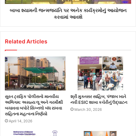
બાબા શ્યામની જન્મજયંતિ પર અનેક કાર્યક્રમોનું આયોજન
કરવામાં આવશે
Related Articles
સુરત ટ્રાફિક પોલીસનો માનવીય
શ્રી મુક્તસર સાહિબ, પંજાબ ખાતે
અભિગમ: અસહ્ય લૂ અને ગરમીથી
નવી ESIC શાખા કચેરીનું ઉદ્ઘાટન
બચાવવા બપોરે સિગ્નલો બંધ રાખવા
March 30, 2026
સહિતના મહત્વના નિર્ણયો
April 14, 2026