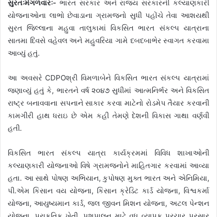
સુરતઃમંગળવારઃ-
ભારત સરકાર અને રાજ્ય સરકારની કલ્યાણકારી
યોજનાઓના લાભો છેવાડાના ગ્રામજનો સુધી પહોંચે તેવા આશયથી
સુરત જિલ્લાના મહુવા તાલુકામાં વિકસિત ભારત સંકલ્પ યાત્રાના
સાતમા દિવસે વહેવલ અને મહુવરિયા ગામે દબદબાભેર સ્વાગત કરવામા
આવ્યું હતું.
આ અવસરે CDPOશ્રી વિમળાબેને વિકસિત ભારત સંકલ્પ યાત્રામાં
જણાવ્યું હતું કે, ભારતને વર્ષ ૨૦૪૭ સુધીમાં આત્મનિર્ભર અને વિકસિત
રાષ્ટ્ર બનાવવાના સપનાને સાકાર કરવા માટેનો રોડમેપ તૈયાર કરવાની
કામગીરી હાથ ધરાઇ છે એમ કહી તેમણે દેશની વિકાસ ગાથા વર્ણવી
હતી.
વિકસિત ભારત સંકલ્પ યાત્રા કાર્યક્રમમાં વિવિધ શાખાઓની
કલ્યાણકારી યોજનાઓ વિષે ગ્રામજનોને માહિતગાર કરવામાં આવ્યા
હતા. આ સાથે પોષણ અભિયાન, કુપોષણ મુક્ત ભારત અને એનિમિયા,
પી.એમ કિસાન વય યોજના, કિસાન ક્રેડિટ કાર્ડ યોજના, વિશ્વકર્મા
યોજના, આયુષ્યમાન કાર્ડ, જલ જીવન મિશન યોજના, અટલ પેન્શન
યોજના, પ્રાકૃતિક ખેતી, પશુપાલન માટે વધુ વ્યાપક પ્રચાર પ્રસાર