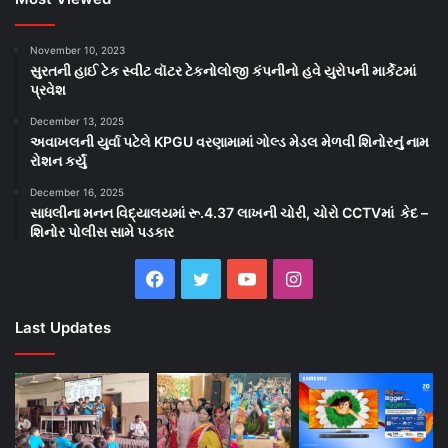
November 10, 2023
સુરતની હાઈ ટેક સ્વીટ વૉટર ટેકનોલોજી કંપનીનો હવે યુરોપની માર્કેટમાં
પ્રવેશ
December 13, 2025
અવાખલની યુર્વા પટેલે KPGU વરણામામાં ગોલ્ડ મેડલ મેળવી શિનોરનું નામ
રોશન કર્યું
December 16, 2025
સાધલીના મનન વિદ્યાલયમાં રૂ.4.37 લાખની ચોરી, ચોરો CCTVમાં કેદ –
શિનોર પોલીસ સામે પડકાર
Facebook
Twitter
YouTube
Instagram
Last Updates