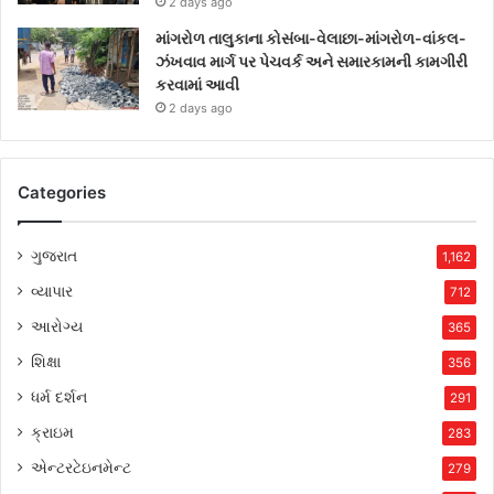
2 days ago
માંગરોળ તાલુકાના કોસંબા-વેલાછા-માંગરોળ-વાંકલ-
ઝંખવાવ માર્ગ પર પેચવર્ક અને સમારકામની કામગીરી
કરવામાં આવી
2 days ago
Categories
ગુજરાત
1,162
વ્યાપાર
712
આરોગ્ય
365
શિક્ષા
356
ધર્મ દર્શન
291
ક્રાઇમ
283
એન્ટરટેઇનમેન્ટ
279