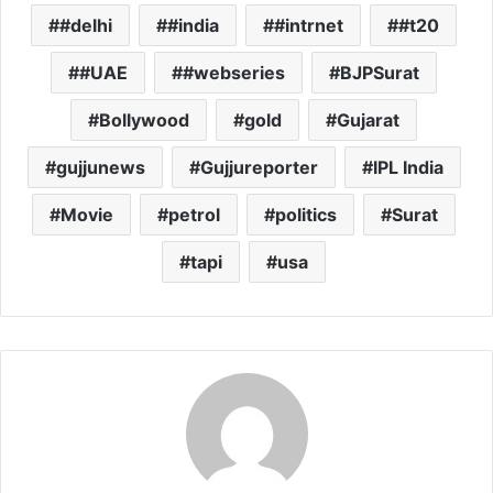
#delhi
#india
#intrnet
#t20
#UAE
#webseries
BJPSurat
Bollywood
gold
Gujarat
gujjunews
Gujjureporter
IPL India
Movie
petrol
politics
Surat
tapi
usa