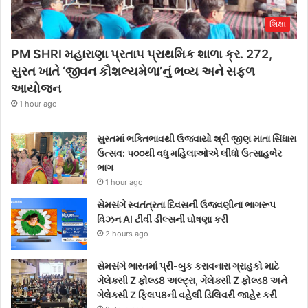
શિક્ષા
PM SHRI મહારાણા પ્રતાપ પ્રાથમિક શાળા ક્ર. 272,
સુરત ખાતે ‘જીવન કૌશલ્યમેળા’નું ભવ્ય અને સફળ
આયોજન
1 hour ago
સુરતમાં ભક્તિભાવથી ઉજવાયો શ્રી જીણ માતા સિંધારા
ઉત્સવ: ૫૦૦થી વધુ મહિલાઓએ લીધો ઉત્સાહભેર
ભાગ
1 hour ago
સેમસંગે સ્વતંત્રતા દિવસની ઉજવણીના ભાગરૂપ
વિઝન AI ટીવી ડીલ્સની ઘોષણા કરી
2 hours ago
સેમસંગે ભારતમાં પ્રી-બુક કરાવનારા ગ્રાહકો માટે
ગેલેક્સી Z ફોલ્ડ8 અલ્ટ્રા, ગેલેક્સી Z ફોલ્ડ8 અને
ગેલેક્સી Z ફ્લિપ8ની વહેલી ડિલિવરી જાહેર કરી