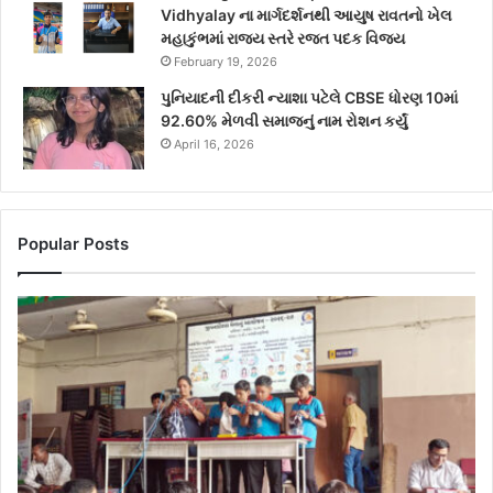
Vidhyalay ના માર્ગદર્શનથી આયુષ રાવતનો ખેલ
મહાકુંભમાં રાજ્ય સ્તરે રજત પદક વિજય
February 19, 2026
પુનિયાદની દીકરી ન્યાશા પટેલે CBSE ધોરણ 10માં
92.60% મેળવી સમાજનું નામ રોશન કર્યું
April 16, 2026
Popular Posts