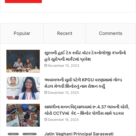
Popular
Recent
Comments
સુરતની હાઈ ટેક સ્વીટ વૉટર ટેકનોલોજી કંપનીનો
હવે યુરોપની માર્કેટમાં પ્રવેશ
November 10, 2023
અવાખલની યુર્વા પટેલે KPGU વરણામામાં ગોલ્ડ
મેડલ મેળવી શિનોરનું નામ રોશન કર્યું
December 13, 2025
સાધલીના મનન વિદ્યાલયમાં રૂ.4.37 લાખની ચોરી,
ચોરો CCTVમાં કેદ – શિનોર પોલીસ સામે પડકાર
December 16, 2025
Jatin Vaghani Principal Saraswati