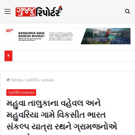
Menu
S
fo
Home
/
પ્રાદેશિક સમાચાર
પ્રાદેશિક સમાચાર
મહુવા તાલુકાના વહેવલ અને
મહુવરિયા ગામે વિકસીત ભારત
સંકલ્પ યાત્રા રથને ગ્રામજનોએ