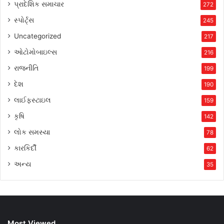
પ્રાદેશિક સમાચાર
272
સ્પોર્ટ્સ
245
Uncategorized
217
ઓટોમોબાઇલ્સ
216
રાજનીતિ
199
દેશ
190
લાઈફસ્ટાઇલ
159
કૃષિ
142
લોક સમસ્યા
78
કારકિર્દી
62
અન્ય
35
Most Viewed