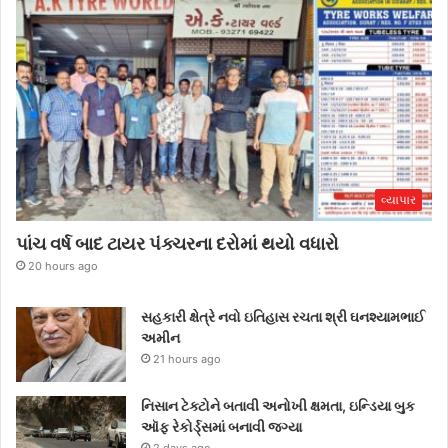
વ્યાપાર
પાંચ વર્ષ બાદ ટાયર પંક્ચરના દરોમાં થયો વધારો
20 hours ago
સહકારી ક્ષેત્રે નવો ઇતિહાસ રચતા શ્રી ઘનશ્યામભાઈ
અમીન
21 hours ago
નિસાન ટેક્ટોને બતાવી અનોખી ક્ષમતા, ઇન્ડિયા બુક
ઑફ રેકોર્ડ્સમાં બનાવી જગ્યા