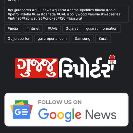
#gujjureporter #gujjunews #gujarat #crime #politics #india #gold
#petrol #delhi #usa #canada #UAE #bollywood #movie #webseries
#intrnet #tapi #surat #cricket #t20 #bjpsurat
#india
#intrnet
#UAE
Gujarat
gujarat information
Gujjureporter
gujjureporter.com
Samsung
Surat