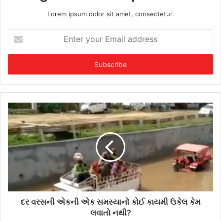
Lorem ipsum dolor sit amet, consectetur.
E
n
t
e
r
y
o
u
r
E
m
a
i
l
a
d
d
દર વરસની એકની એક સમસ્યાનો કોઈ કાયમી ઉકેલ કેમ
r
લવાતો નથી?
e