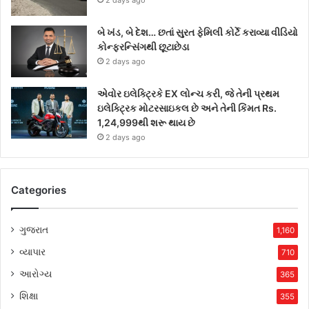
2 days ago
બે ખંડ, બે દેશ… છતાં સુરત ફેમિલી કોર્ટે કરાવ્યા વીડિયો
કોન્ફરન્સિંગથી છૂટાછેડા
2 days ago
એવોર ઇલેક્ટ્રિકે EX લોન્ચ કરી, જે તેની પ્રથમ
ઇલેક્ટ્રિક મોટરસાઇકલ છે અને તેની કિંમત Rs.
1,24,999થી શરૂ થાય છે
2 days ago
Categories
ગુજરાત
1,160
વ્યાપાર
710
આરોગ્ય
365
શિક્ષા
355