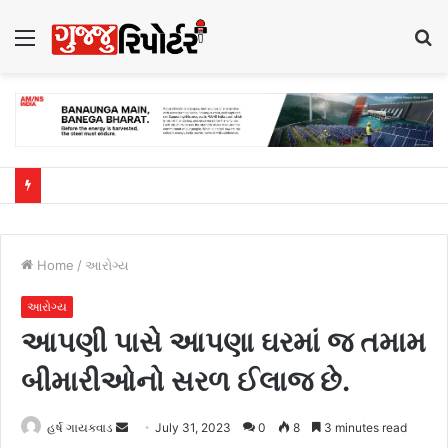
Menu
S
fo
Home
/
આરોગ્ય
આરોગ્ય
આપણી પાસે આપણા ઘરમાં જ તમામ
બીમારીઓનો સરળ ઈલાજ છે.
હર્ષ ગાયક્વાડ
S
July 31, 2023
0
8
3 minutes read