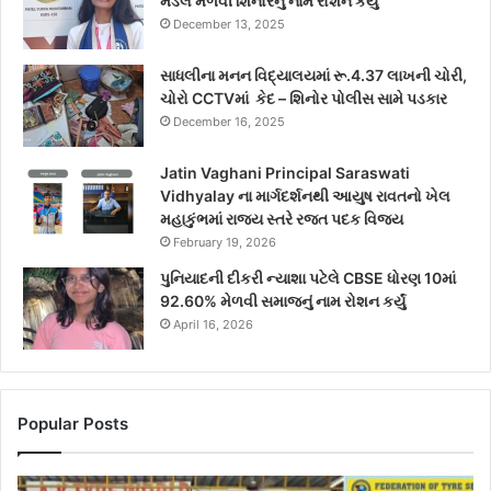
મેડલ મેળવી શિનોરનું નામ રોશન કર્યું
December 13, 2025
સાધલીના મનન વિદ્યાલયમાં રૂ.4.37 લાખની ચોરી,
ચોરો CCTVમાં કેદ – શિનોર પોલીસ સામે પડકાર
December 16, 2025
Jatin Vaghani Principal Saraswati
Vidhyalay ના માર્ગદર્શનથી આયુષ રાવતનો ખેલ
મહાકુંભમાં રાજ્ય સ્તરે રજત પદક વિજય
February 19, 2026
પુનિયાદની દીકરી ન્યાશા પટેલે CBSE ધોરણ 10માં
92.60% મેળવી સમાજનું નામ રોશન કર્યું
April 16, 2026
Popular Posts