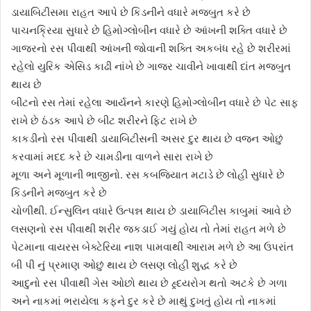
ડાયાબિટીસમા રાહત આપે છે કિડનીને વધારે મજબુત કરે છે
પાચનક્રિયા સુધારે છે હિમોગ્લોબીન વધારે છે આંખની શક્તિ વધારે છે
ગાજરનો રસ પીવાથી આંખની જોવાની શક્તિ અકબંધ રહે છે શરીરમાં
રહેલો યુરિક એસિડ કાઢી નાંખે છે ગાજર ચાવીને ખાવાથી દાંત મજબુત
થાય છે
બીટનો રસ તેમાં રહેલા આર્યનને કારણે હિમોગ્લોબીન વધારે છે પેટ સાફ
રાખે છે ઠંડક આપે છે બીટ શરીરને ફિટ રાખે છે
કાકડીનો રસ પીવાથી ડાયાબિટીસની અસર દુર થાય છે વજન ઓછું
કરવામાં મદદ કરે છે ચામડીના વાળને સારા રાખે છે
મૂળા અને મૂળાની ભાજીનો. રસ કબજિયાત મટાડે છે લોહી સુધારે છે
કિડનીને મજબુત કરે છે
ચોળીથી. ઈન્સુલિન વધારે ઉત્પન્ન થાય છે ડાયાબિટીસ કાબુમાં આવે છે
લસણનો રસ પીવાથી શરીર જકડાઈ ગયું હોય તો તેમાં રાહત મળે છે
પેટમાના વાયરસ બેક્ટેરિયા નાશ પામવાથી આરામ મળે છે આ ઉપરાંત
બી પી નું પ્રમાણ ઓછું થાય છે લસણ લોહી શુદ્ધ કરે છે
આદુનો રસ પીવાથી ગેસ ઓછો થાય છે હ્ર્દયરોગ થતો અટકે છે ગળા
અને નાકમાં ભરાયેલા કફને દુર કરે છે માથું દુખતું હોય તો નાકમાં