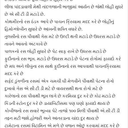
લીલા પાંદડાવાલી મેથી તાંદળજાની ભાજીમાં આર્યન છે જેથી લોહી સુધરે
છે એ સી ટી ડી મટાડે છે.
કોથમીરનો રસ ઠંડક આપે છે પાચન ક્રિયામા મદદ કરે છે લોહીનું
હિમોગ્લોબીન સુધારે છે આંખની શક્તિ વધારે છે.
તુલસીનો રસ પીવાથી ગેસ મટે છે ઉલ્ટી થતી મટાડે છે ઉધરસ મટાડે છે
તાવને આવતો અટકાવે છે
પાલકનો રસ લોહી સુધારે છે પેટ સાફ રાખે છે ઉધરસ મટાડે છે
ફુદીનાનો રસ ભૂખ. મટાડે છે ઉધરસ મટાડે છે પેટના રોગોમાં ફાયદો કરે
છે મધ અને લીબુંના રસ સાથે ફુદીનાનો રસ આપવાથી પાચનક્રિયામા
મદદ કરે છે
સફેદ ડુંગળીના રસમાં એક ચમચી ઘી મેળવીને પીવાથી પેટના રોગો
દુખાવો ગેસ એ સી ટી ડી મટે છે વાયરસથી થતા રોગો મટે છે
કારેલાનો રસ પીવાથી ભૂખ લાગે છે કરમિયા દુર કરે છે કોઢ મટાડે છે
કિડની સ્ટોન દુર કરે છે ડાયાબિટીસમા પણ ઘણો ફાયદો થાય છે
કોબીજનો રસ સવારે ભૂખ્યા પેટે તાજો ૧૦૦ મિલી પીવાથી એ.સી ટી ડી
તદ્દન મટી જશે.હોજરી અને આંતરડાના ચાંદા દુર થાય છે
ટામેટાના રસમાં વિટામિન એ મળે છે વજન ઓછું કરવામાં મદદ કરે છે