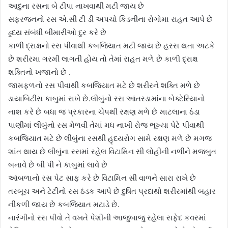
આદુના રસના બે ટીપા નાખવાથી મટી જાય છે
સફરજનનો રસ એ.સી ટી ડી અપચો કિડનીના રોગોમા રાહત આપે છે
હ્ર્દય સંબંધી બીમારીઓ દુર કરે છે
કાળી દ્રાક્ષનો રસ પીવાથી કબજિયાત મટી જાય છે હરસ થતા અટકે
છે શરીરમા ગરમી લાગતી હોય તો તેમાં રાહત મળે છે કાળી દ્રાક્ષ
શક્તિનો ખજાનો છે .
જામફળનો રસ પીવાથી કબજિયાત મટે છે શરીરને શક્તિ મળે છે
ડાયાબિટીસ કાબુમાં રાખે છે.લીબુંનો રસ આંતરડામાંના બેક્ટેરિયાનો
નાશ કરે છે બધા જ પ્રકારના ચેપથી રક્ષણ મળે છે માટલાના ઠંડા
પાણીમાં લીબુંનો રસ મેળવી તેમાં મધ નાખી રોજ ભૂખ્યા પેટે પીવાથી
કબજિયાત મટે છે લીબુંના રસથી હૃદયરોગ સામે રક્ષણ મળે છે મગજ
શાંત થાય છે લીબુંના રસમાં રહેલ વિટામિન સી લોહીની નળીને મજબુત
બનાવે છે બી પી ને કાબુમાં લાવે છે
આંબળાનો રસ પેટ સાફ કરે છે વિટામિન સી વાળને સારા રાખે છે
તરબૂચ અને ટેટીનો રસ ઠંડક આપે છે દુષિત પ્રદાથો શરીરમાંથી બહાર
નીકળી જાય છે કબજિયાત મટાડે છે.
નારંગીનો રસ પીવો તે વખતે પેશીની આજુબાજુ રહેલા સફેદ કવરમાં