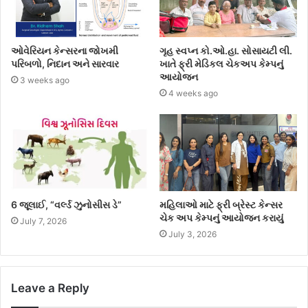
ઓવેરિયન કેન્સરના જોખમી
ગૃહ સ્વપ્ન કો.ઓ.હા. સોસાયટી લી.
પરિબળો, નિદાન અને સારવાર
ખાતે ફ્રી મેડિકલ ચેકઅપ કેમ્પનું
આયોજન
3 weeks ago
4 weeks ago
6 જૂલાઈ, “વર્લ્ડ ઝુનોસીસ ડે”
મહિલાઓ માટે ફ્રી બ્રેસ્ટ કેન્સર
ચેક અપ કેમ્પનું આયોજન કરાયું
July 7, 2026
July 3, 2026
Leave a Reply