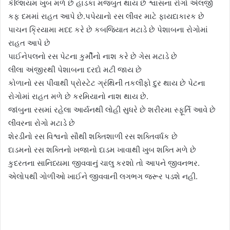
કેલ્શિયમ ખુબ મળે છે હાડકા મજબુત થાય છે શ્વાસના રોગો એલર્જી
કફ દમમાં રાહત આપે છે.પપેયાનો રસ લીવર માટે ફાયદાકારક છે
પાચન ક્રિયામા મદદ કરે છે કબજિયાત મટાડે છે પેશાબના રોગોમાં
રાહત આપે છે
પાઈનેપલનો રસ પેટના કુર્મીનો નાશ કરે છે ગેસ મટાડે છે
લીલા અંજીરથી પેશાબના દરદો મટી જાય છે
કોળાનો રસ પીવાથી પ્રોસ્ટેટ ગ્રંથિની તકલીફો દુર થાય છે પેટના
રોગોમાં રાહત મળે છે કરમિયાનો નાશ થાય છે.
જાંબુના રસમાં રહેલા આર્યનથી લોહી સુધરે છે શરીરમા સ્ફૂર્તિ આવે છે
લીવરના રોગો મટાડે છે
શેરડીનો રસ વિશ્વનો સૌથી શક્તિશાળી રસ શક્તિવર્ધક છે
દાડમનો રસ શક્તિનો ખજાનો દાડમ ખાવાથી ખુબ શક્તિ મળે છે
કુદરતના સાનિધ્યમા જીવવાનું ચાલુ કરશો તો આપને જીવનભર.
એલોપથી ગોળીઓ ખાઈને જીવવાની લગભગ જરૂર પડશે નહી.