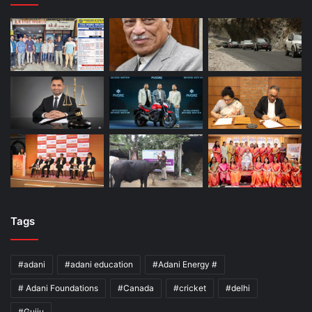
Tags
#adani
#adani education
#Adani Energy #
# Adani Foundations
#Canada
#cricket
#delhi
#Gujju