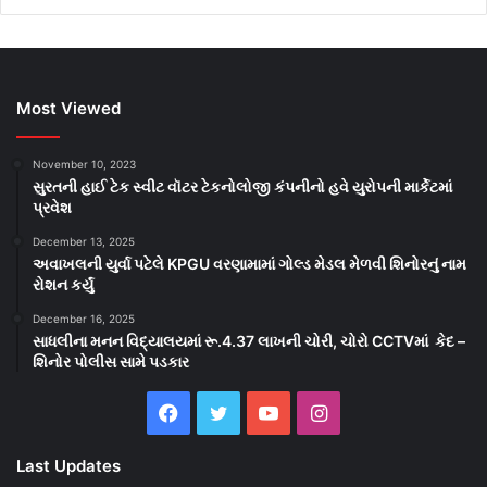
Most Viewed
November 10, 2023
સુરતની હાઈ ટેક સ્વીટ વૉટર ટેકનોલોજી કંપનીનો હવે યુરોપની માર્કેટમાં
પ્રવેશ
December 13, 2025
અવાખલની યુર્વા પટેલે KPGU વરણામામાં ગોલ્ડ મેડલ મેળવી શિનોરનું નામ
રોશન કર્યું
December 16, 2025
સાધલીના મનન વિદ્યાલયમાં રૂ.4.37 લાખની ચોરી, ચોરો CCTVમાં કેદ –
શિનોર પોલીસ સામે પડકાર
Facebook
Twitter
YouTube
Instagram
Last Updates