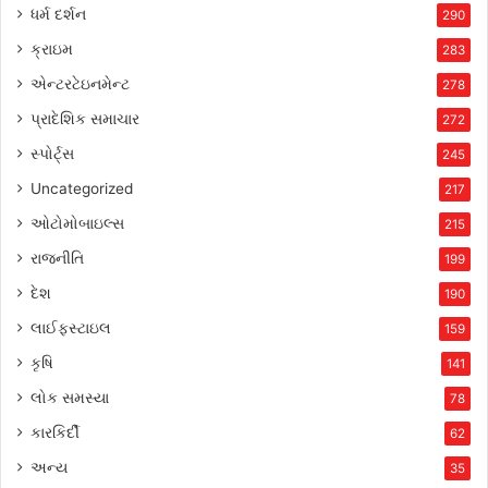
ધર્મ દર્શન
290
ક્રાઇમ
283
એન્ટરટેઇનમેન્ટ
278
પ્રાદેશિક સમાચાર
272
સ્પોર્ટ્સ
245
Uncategorized
217
ઓટોમોબાઇલ્સ
215
રાજનીતિ
199
દેશ
190
લાઈફસ્ટાઇલ
159
કૃષિ
141
લોક સમસ્યા
78
કારકિર્દી
62
અન્ય
35