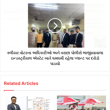
s
s
ક્લીયર વોટરના અધિકારીઓ અને વરાછા પોલીસે ભાજીયાવાલા
ઇન્ડસ્ટ્રીયલ એસ્ટેટ ખાતે ધમધમી રહેલા પ્લાન્ટ પર દરોડો
પાડયો
Related Articles