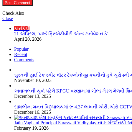
Check Also
Close
કારકિર્દી
21 એપ્રિલ, ‘વર્લ્ડ ક્રિએટીવીટી એન્ડ ઇનોવેશન ડે’.
April 20, 2026
Popular
Recent
Comments
સુરતની હાઈ ટેક સ્વીટ વૉટર ટેકનોલોજી કંપનીનો હવે યુરોપની માર
November 10, 2023
અવાખલની યુર્વા પટેલે KPGU વરણામામાં ગોલ્ડ મેડલ મેળવી શિનોર
December 13, 2025
સાધલીના મનન વિદ્યાલયમાં રૂ.4.37 લાખની ચોરી, ચોરો CCTVમ
December 16, 2025
Jatin Vaghani Principal Saraswati Vidhyalay ના માર્ગદર્શન
February 19, 2026