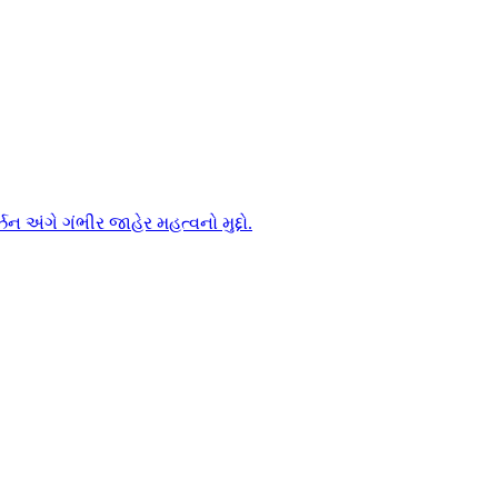
અંગે ગંભીર જાહેર મહત્વનો મુદ્દો.