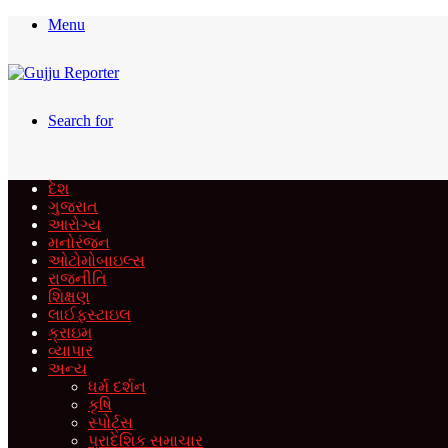
Menu
Search for
દેશ
ગુજરાત
આરોગ્ય
મનોરંજન
ઓટોમોબાઇલ્સ
રાજનીતિ
શિક્ષણ
લાઈફસ્ટાઇલ
ક્રાઇમ
વ્યાપાર
અન્ય
ધર્મ દર્શન
કૃષિ
સ્પોર્ટ્સ
પ્રાદેશિક સમાચાર