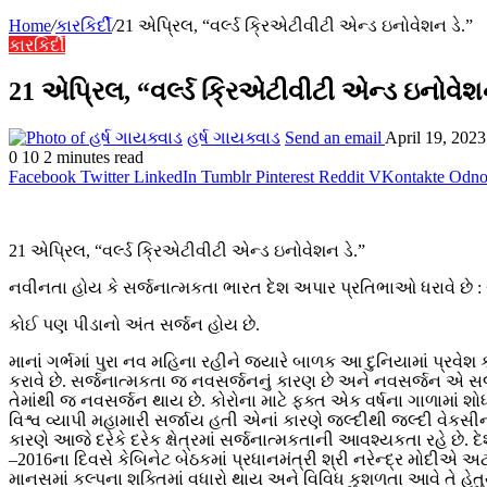
Home
/
કારકિર્દી
/
21 એપ્રિલ, “વર્લ્ડ ક્રિએટીવીટી એન્ડ ઇનોવેશન ડે.”
કારકિર્દી
21 એપ્રિલ, “વર્લ્ડ ક્રિએટીવીટી એન્ડ ઇનોવેશન
હર્ષ ગાયક્વાડ
Send an email
April 19, 2023
0
10
2 minutes read
Facebook
Twitter
LinkedIn
Tumblr
Pinterest
Reddit
VKontakte
Odnok
21 એપ્રિલ, “વર્લ્ડ ક્રિએટીવીટી એન્ડ ઇનોવેશન ડે.”
નવીનતા હોય કે સર્જનાત્મકતા ભારત દેશ અપાર પ્રતિભાઓ ધરાવે છે :
કોઈ પણ પીડાનો અંત સર્જન હોય છે.
માનાં ગર્ભમાં પુરા નવ મહિના રહીને જયારે બાળક આ દુનિયામાં પ્રવેશ ક
કરાવે છે. સર્જનાત્મકતા જ નવસર્જનનું કારણ છે અને નવસર્જન એ સર્
તેમાંથી જ નવસર્જન થાય છે. કોરોના માટે ફક્ત એક વર્ષના ગાળામાં શો
વિશ્વ વ્યાપી મહામારી સર્જાય હતી એનાં કારણે જલ્દીથી જલ્દી વેકસ
કારણે આજે દરેકે દરેક ક્ષેત્રમાં સર્જનાત્મકતાની આવશ્યકતા રહે છ
–
2016
ના દિવસે કેબિનેટ બેઠકમાં પ્રધાનમંત્રી શ્રી નરેન્દ્ર મોદ
માનસમાં કલ્પના શક્તિમાં વધારો થાય અને વિવિધ કુશળતા આવે તે હે