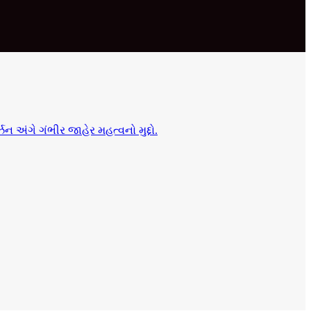
અંગે ગંભીર જાહેર મહત્વનો મુદ્દો.