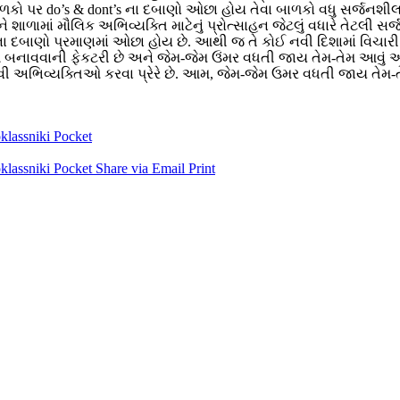
ળકો પર
do’s & dont’s
ના દબાણો ઓછા હોય તેવા બાળકો વધુ સર્જનશીલ 
ળામાં મૌલિક અભિવ્યક્તિ માટેનું પ્રોત્સાહન જેટલું વધારે તેટલી સર્જના
રવું ના દબાણો પ્રમાણમાં ઓછા હોય છે. આથી જ તે કોઈ નવી દિશામાં વિચ
વાદળ બનાવવાની ફેકટરી છે અને જેમ-જેમ ઉંમર વધતી જાય તેમ-તેમ આવુ
ેવી અભિવ્યક્તિઓ કરવા પ્રેરે છે. આમ
,
જેમ-જેમ ઉમર વધતી જાય તેમ-તેમ
lassniki
Pocket
lassniki
Pocket
Share via Email
Print