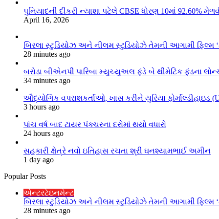
પુનિયાદની દીકરી ન્યાશા પટેલે CBSE ધોરણ 10માં 92.60% મેળવી
April 16, 2026
બિરલા સ્ટુડિયોઝ અને નીલમ સ્ટુડિયોઝે તેમની આગામી ફિલ્મ 
28 minutes ago
બરોડા બીએનપી પારિબા મ્યુચ્યુઅલ ફંડે બે થીમેટિક ફંડના લોન્
34 minutes ago
ઔદ્યોગિક વપરાશકર્તાઓ, ખાસ કરીને યુરિયા ફોર્માલ્ડીહાઇડ (U
3 hours ago
પાંચ વર્ષ બાદ ટાયર પંક્ચરના દરોમાં થયો વધારો
24 hours ago
સહકારી ક્ષેત્રે નવો ઇતિહાસ રચતા શ્રી ઘનશ્યામભાઈ અમીન
1 day ago
Popular Posts
એન્ટરટેઇનમેન્ટ
બિરલા સ્ટુડિયોઝ અને નીલમ સ્ટુડિયોઝે તેમની આગામી ફિલ્મ 
28 minutes ago