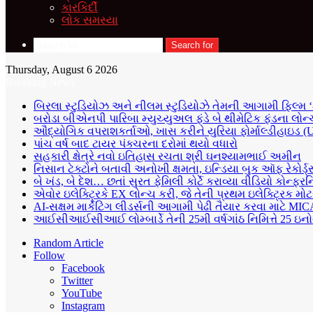
કારકિર્દી
લોક સમસ્યા
Search for
Thursday, August 6 2026
Breaking News
બિરલા સ્ટુડિયોઝ અને નીલમ સ્ટુડિયોઝે તેમની આગામી ફિલ્મ 
બરોડા બીએનપી પારિબા મ્યુચ્યુઅલ ફંડે બે થીમેટિક ફંડના લોન્
ઔદ્યોગિક વપરાશકર્તાઓ, ખાસ કરીને યુરિયા ફોર્માલ્ડીહાઇડ (U
પાંચ વર્ષ બાદ ટાયર પંક્ચરના દરોમાં થયો વધારો
સહકારી ક્ષેત્રે નવો ઇતિહાસ રચતા શ્રી ઘનશ્યામભાઈ અમીન
નિસાન ટેક્ટોને બતાવી અનોખી ક્ષમતા, ઇન્ડિયા બુક ઑફ રેકોર્ડ
બે ખંડ, બે દેશ… છતાં સુરત ફેમિલી કોર્ટે કરાવ્યા વીડિયો કોન્ફરન
એવોર ઇલેક્ટ્રિકે EX લોન્ચ કરી, જે તેની પ્રથમ ઇલેક્ટ્રિક મ
AI-સક્ષમ માર્કેટિંગ લીડર્સની આગામી પેઢી તૈયાર કરવા માટે M
આઈસીઆઈસીઆઈ લોમ્બાર્ડે તેની 25મી વર્ષગાંઠ નિમિત્તે 25 ઇનોવ
Random Article
Follow
Facebook
Twitter
YouTube
Instagram