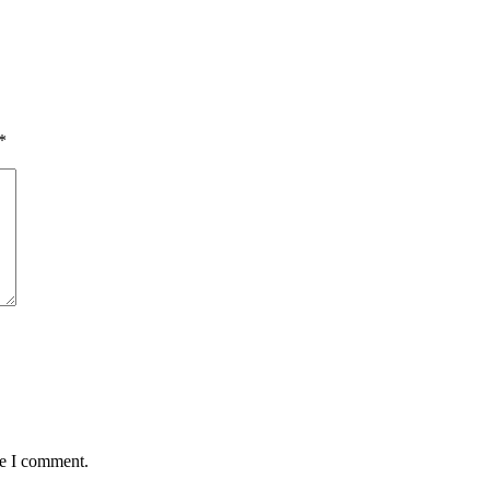
*
me I comment.