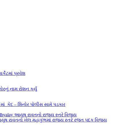
્કેટમાં પ્રવેશ
નું નામ રોશન કર્યું
ાં કેદ – શિનોર પોલીસ સામે પડકાર
થી આયુષ રાવતનો ખેલ મહાકુંભમાં રાજ્ય સ્તરે રજત પદક વિજય