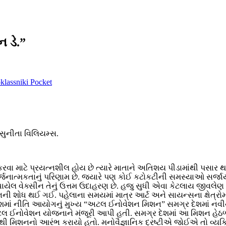
 ડે.”
lassniki
Pocket
 સુનીતા વિલિયમ્સ.
રવા માટે પ્રયત્નશીલ હોય છે ત્યારે માતાને અતિશય પીડામાંથી પસાર થવું
જનાત્મકતાનું પરિણામ છે. જયારે પણ કોઈ કટોકટીની સમસ્યાઓ સર્જાય છ
ધાયેલ વેક્સીન તેનું ઉત્તમ ઉદાહરણ છે. હજુ સુધી એવા કેટલાય જીવલેણ રો
ીનની શોધ થઈ ગઈ. પહેલાના સમયમાં માત્ર આર્ટ અને સાયન્સના ક્ષેત્ર
ે. દેશમાં નીતિ આયોગનું મુખ્ય “અટલ ઈનોવેશન મિશન” સમગ્ર દેશમાં નવ
ીએ અટલ ઈનોવેશન યોજનાને મંજૂરી આપી હતી. સમગ્ર દેશમાં આ મિશન હેઠ
તુથી મિશનનો આરંભ કરાયો હતો. મનોવૈજ્ઞાનિક દ્રષ્ટીએ જોઈએ તો
વ્યક