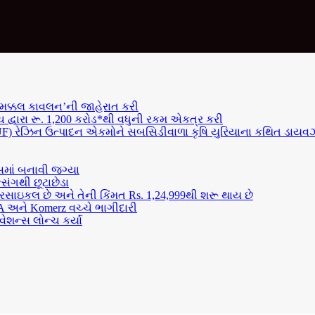
‘મક્કલ કાવલન’ની જાહેરાત કરી
ચ દ્વારા રૂ. 1,200 કરોડ*થી વધુની રકમ એકત્ર કરી
F) રેઝિન ઉત્પાદન એકમોને સબસિડીવાળા કૃષિ યુરિયાના કથિત ડાયવર્ઝન 
્સમાં બનાવી જગ્યા
્સિંગથી છૂટાછેડા
ોટરસાઇકલ છે અને તેની કિંમત Rs. 1,24,999થી શરૂ થાય છે
ICA અને Komerz વચ્ચે ભાગીદારી
ેશન્સ લોન્ચ કર્યા