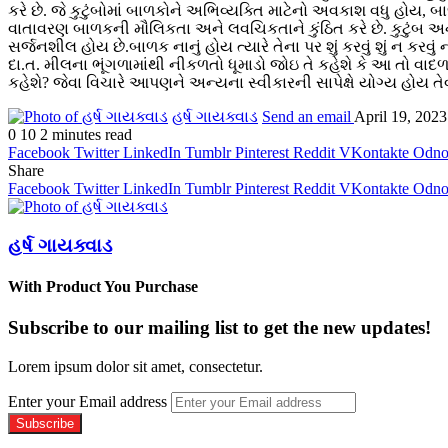
કરે છે. જે કુટુંબોમાં બાળકોને અભિવ્યક્તિ માટેનો અવકાશ વધુ હોય
,
બા
વાતાવરણ બાળકની મૌલિકતા અને લવચિકતાને કુંઠિત કરે છે. કુટુંબ અને શા
સર્જનશીલ હોય છે.બાળક નાનું હોય ત્યારે તેના પર શું કરવું શું ન ક
દા.ત. મીલના ભૂંગળામાંથી નીકળતો ધૂમાડો જોઇ તે કહેશે કે આ તો 
કહેશે
?
જેવા વિચારે આપણને અન્યના સ્વીકારની સાપેક્ષે યોગ્ય હોય ત
હર્ષ ગાયક્વાડ
Send an email
April 19, 2023
0
10
2 minutes read
Facebook
Twitter
LinkedIn
Tumblr
Pinterest
Reddit
VKontakte
Odnok
Share
Facebook
Twitter
LinkedIn
Tumblr
Pinterest
Reddit
VKontakte
Odnok
હર્ષ ગાયક્વાડ
With Product You Purchase
Subscribe to our mailing list to get the new updates!
Lorem ipsum dolor sit amet, consectetur.
Enter your Email address