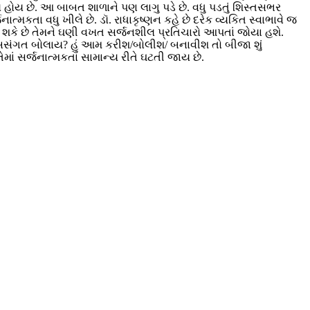
હોય છે. આ બાબત શાળાને પણ લાગુ પડે છે. વધુ પડતું શિસ્તસભર
ત્મકતા વધુ ખીલે છે. ડૉ. રાધાકૃષ્ણન કહે છે દરેક વ્યકિત સ્વાભાવે જ
ારી શકે છે તેમને ઘણી વખત સર્જનશીલ પ્રતિચારો આપતાં જોયા હશે.
ં અસંગત બોલાય
?
હું આમ કરીશ/બોલીશ/ બનાવીશ તો બીજા શું
ાં સર્જનાત્મકતા સામાન્ય રીતે ઘટતી જાય છે.