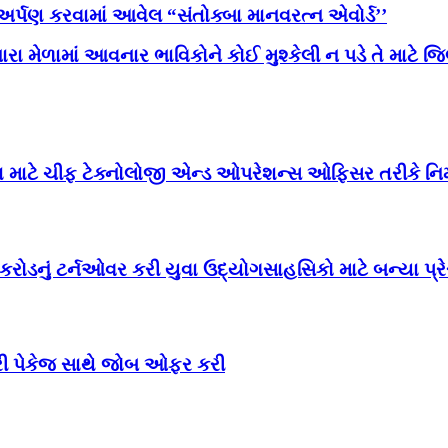
અર્પણ કરવામાં આવેલ “સંતોક્બા માનવરત્ન એવોર્ડ’’
નારા મેળામાં આવનાર ભાવિકોને કોઈ મુશ્કેલી ન પડે તે માટે 
 એશિયા માટે ચીફ ટેક્નોલોજી એન્ડ ઓપરેશન્સ ઓફિસર તરીકે નિ
 કરોડનું ટર્નઓવર કરી યુવા ઉદ્યોગસાહસિકો માટે બન્યા પ્
ેરી પેકેજ સાથે જોબ ઓફર કરી