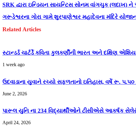
SRK દ્વારા ઇન્ડિયન સાયન્ટિસ સોનમ વાંગચુક (લદાખ) ને 
ગરૂડેશ્વરના ગોરા ગામે શુરપાણેશ્વર મહાદેવના મંદિરે યોજા
Related Articles
સ્ટાન્ડર્ડ ચાર્ટર્ડે કવિતા કુલકર્ણીની ભારત અને દક્ષિણ
1 week ago
ઉદવાડાના યુવાને રચ્યો સફળતાનો ઇતિહાસ, વર્ષે રૂ. ૫.૫૦
June 2, 2026
પારૂલ યુનિ ના 234 વિદ્યાર્થીઓને ટીસીએસે આકર્ષક સેલ
April 24, 2026