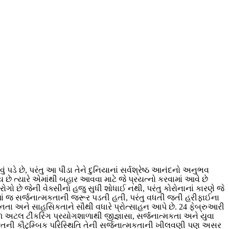
 પડે છે, પરંતુ આ પીડા તેને દુનિયાનાં સર્વશ્રેષ્ઠ આનંદનો અનુભવ
ે ત્યારે એમાંથી બહાર આવવા માટે જે પ્રયત્નો કરવામાં આવે છે
ગો છે જેની વેક્સીનો હજુ સુધી શોધાઈ નથી, પરંતુ કોરોનાનાં કારણે જે
ોમાં જ સર્જનાત્મકતાની જરૂર પડતી હતી, પરંતુ વધતી જતી હરીફાઈના
ીનતા અને સાહસિકતાને સૌથી વધારે પ્રોત્સાહન આપે છે.
24
ફેબ્રુઆરી
ળ અટલ ટીંકરિંગ પ્રયોગશાળાથી જીજ્ઞાસા
,
સર્જનાત્મકતા અને યુવા
્તિની કૌટુમ્બિક પરિસ્થિતિ તેની સર્જનાત્મકતાની ખીલવણી પણ અસર