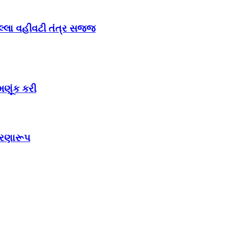
જિલ્લા વહીવટી તંત્ર સજ્જ
મણૂંક કરી
રેરણારૂપ