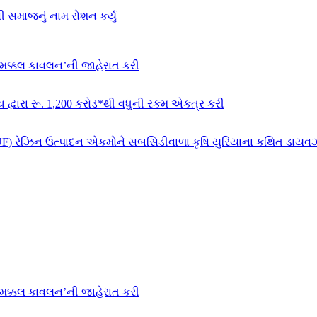
 સમાજનું નામ રોશન કર્યું
‘મક્કલ કાવલન’ની જાહેરાત કરી
ચ દ્વારા રૂ. 1,200 કરોડ*થી વધુની રકમ એકત્ર કરી
F) રેઝિન ઉત્પાદન એકમોને સબસિડીવાળા કૃષિ યુરિયાના કથિત ડાયવર્ઝન 
‘મક્કલ કાવલન’ની જાહેરાત કરી