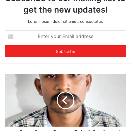
get the new updates!
Lorem ipsum dolor sit amet, consectetur.
E
n
t
e
r
y
o
u
r
E
m
a
i
l
a
d