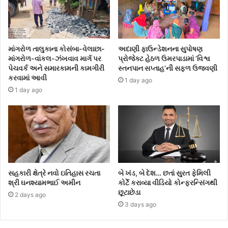
માંગરોળ તાલુકાના કોસંબા-વેલાછા-
અદાણી ફાઉન્ડેશનના સુપોષણ
માંગરોળ-વાંકલ-ઝંખવાવ માર્ગ પર
પ્રોજેક્ટ હેઠળ ઉમરપાડામાં ‘વિશ્વ
પેચવર્ક અને સમારકામની કામગીરી
સ્તનપાન સપ્તાહ’ની સફળ ઉજવણી
કરવામાં આવી
1 day ago
1 day ago
સહકારી ક્ષેત્રે નવો ઇતિહાસ રચતા
બે ખંડ, બે દેશ… છતાં સુરત ફેમિલી
શ્રી ઘનશ્યામભાઈ અમીન
કોર્ટે કરાવ્યા વીડિયો કોન્ફરન્સિંગથી
છૂટાછેડા
2 days ago
3 days ago