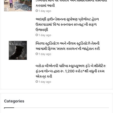
ઝંખવાવ માર્ગ પર પેચવર્ક અને સમારકામની કામગીરી
કરવામાં આવી
1 day ago
અદાણી ફાઉન્ડેશનના સુપોષણ પ્રોજેક્ટ હેઠળ
ઉમરપાડામાં ‘વિશ્વ સ્તનપાન સપ્તાહ’ની સફળ
ઉજવણી
1 day ago
બિરલા સ્ટુડિયોઝ અને નીલમ સ્ટુડિયોઝે તેમની
આગામી ફિલ્મ ‘મક્કલ કાવલન’ની જાહેરાત કરી
1 day ago
બરોડા બીએનપી પારિબા મ્યુચ્યુઅલ ફંડે બે થીમેટિક
ફંડના લોન્ચ દ્વારા રૂ. 1,200 કરોડ*થી વધુની રકમ
એકત્ર કરી
1 day ago
Categories