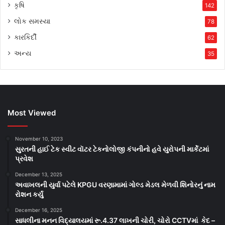
કૃષિ
142
લોક સમસ્યા
78
કારકિર્દી
62
અન્ય
35
Most Viewed
November 10, 2023
સુરતની હાઈ ટેક સ્વીટ વૉટર ટેકનોલોજી કંપનીનો હવે યુરોપની માર્કેટમાં
પ્રવેશ
December 13, 2025
અવાખલની યુર્વા પટેલે KPGU વરણામામાં ગોલ્ડ મેડલ મેળવી શિનોરનું નામ
રોશન કર્યું
December 16, 2025
સાધલીના મનન વિદ્યાલયમાં રૂ.4.37 લાખની ચોરી, ચોરો CCTVમાં કેદ –