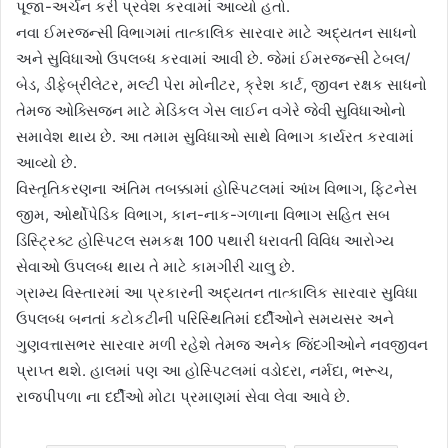
પૂજા-અર્ચન કરી પ્રવેશ કરવામાં આવ્યો હતો.
નવા ઈમરજન્સી વિભાગમાં તાત્કાલિક સારવાર માટે અદ્યતન સાધનો
અને સુવિધાઓ ઉપલબ્ધ કરવામાં આવી છે. જેમાં ઈમરજન્સી ટેબલ/
બેડ, ડીફેબ્રીલેટર, મલ્ટી પેરા મોનીટર, ક્રેશ કાર્ટ, જીવન રક્ષક સાધનો
તેમજ ઓક્સિજન માટે મેડિકલ ગેસ લાઈન વગેરે જેવી સુવિધાઓનો
સમાવેશ થાય છે. આ તમામ સુવિધાઓ સાથે વિભાગ કાર્યરત કરવામાં
આવ્યો છે.
વિસ્તૃતિકરણના અંતિમ તબક્કામાં હોસ્પિટલમાં આંખ વિભાગ, ફિટનેસ
જીમ, ઓર્થોપેડિક વિભાગ, કાન-નાક-ગળાના વિભાગ સહિત સબ
ડિસ્ટ્રિક્ટ હોસ્પિટલ સમકક્ષ 100 પથારી ધરાવતી વિવિધ આરોગ્ય
સેવાઓ ઉપલબ્ધ થાય તે માટે કામગીરી ચાલુ છે.
ગ્રામ્ય વિસ્તારમાં આ પ્રકારની અદ્યતન તાત્કાલિક સારવાર સુવિધા
ઉપલબ્ધ બનતાં કટોકટીની પરિસ્થિતિમાં દર્દીઓને સમયસર અને
ગુણવત્તાસભર સારવાર મળી રહેશે તેમજ અનેક જિંદગીઓને નવજીવન
પ્રાપ્ત થશે. હાલમાં પણ આ હોસ્પિટલમાં વડોદરા, નર્મદા, ભરૂચ,
રાજપીપળા ના દર્દીઓ મોટા પ્રમાણમાં સેવા લેવા આવે છે.