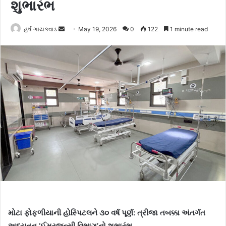
શુભારંભ
હર્ષ ગાયક્વાડ
S
May 19, 2026
0
122
1 minute read
e
n
d
a
n
e
m
a
i
l
મોટા ફોફળીયાની હોસ્પિટલને ૩૦ વર્ષ પૂર્ણ: ત્રીજા તબક્કા અંતર્ગત
અદ્યતન ‘ઈમરજન્સી વિભાગ’નો શુભારંભ