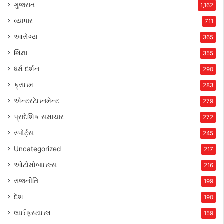
ગુજરાત
1,162
વ્યાપાર
711
આરોગ્ય
365
શિક્ષા
355
ધર્મ દર્શન
290
ક્રાઇમ
283
એન્ટરટેઇનમેન્ટ
279
પ્રાદેશિક સમાચાર
272
સ્પોર્ટ્સ
245
Uncategorized
217
ઓટોમોબાઇલ્સ
216
રાજનીતિ
199
દેશ
190
લાઈફસ્ટાઇલ
159