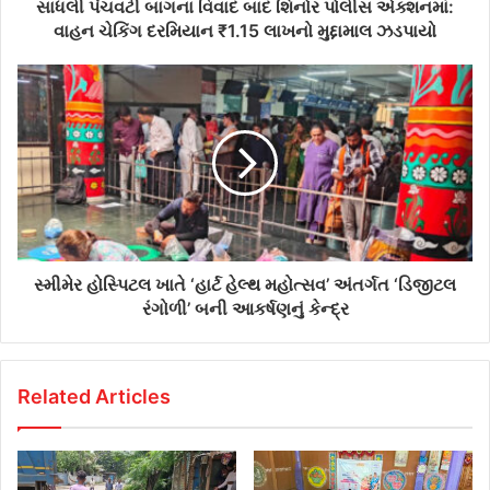
d
સાધલી પંચવટી બાગના વિવાદ બાદ શિનોર પોલીસ એક્શનમાં:
r
વાહન ચેકિંગ દરમિયાન ₹1.15 લાખનો મુદ્દામાલ ઝડપાયો
e
s
s
સ્મીમેર હોસ્પિટલ ખાતે ‘હાર્ટ હેલ્થ મહોત્સવ’ અંતર્ગત ‘ડિજીટલ
રંગોળી’ બની આકર્ષણનું કેન્દ્ર
Related Articles