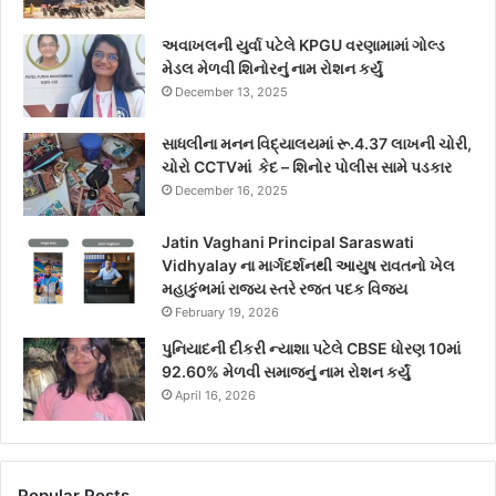
અવાખલની યુર્વા પટેલે KPGU વરણામામાં ગોલ્ડ
મેડલ મેળવી શિનોરનું નામ રોશન કર્યું
December 13, 2025
સાધલીના મનન વિદ્યાલયમાં રૂ.4.37 લાખની ચોરી,
ચોરો CCTVમાં કેદ – શિનોર પોલીસ સામે પડકાર
December 16, 2025
Jatin Vaghani Principal Saraswati
Vidhyalay ના માર્ગદર્શનથી આયુષ રાવતનો ખેલ
મહાકુંભમાં રાજ્ય સ્તરે રજત પદક વિજય
February 19, 2026
પુનિયાદની દીકરી ન્યાશા પટેલે CBSE ધોરણ 10માં
92.60% મેળવી સમાજનું નામ રોશન કર્યું
April 16, 2026
Popular Posts