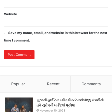
Website
Save my name, email, and website in this browser for the next
time I comment.
Popular
Recent
Comments
સુરતની હાઈ ટેક સ્વીટ વૉટર ટેકનોલોજી કંપનીનો
હવે યુરોપની માર્કેટમાં પ્રવેશ
November 10, 2023