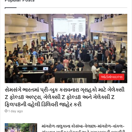
ઓટોમોબાઇલ્સ
સેમસંગે ભારતમાં પ્રી-બુક કરાવનારા ગ્રાહકો માટે ગેલેક્સી
Z ફોલ્ડ8 અલ્ટ્રા, ગેલેક્સી Z ફોલ્ડ8 અને ગેલેક્સી Z
ફ્લિપ8ની વહેલી ડિલિવરી જાહેર કરી
1 day ago
માંગરોળ તાલુકાના કોસંબા-વેલાછા-માંગરોળ-વાંકલ-