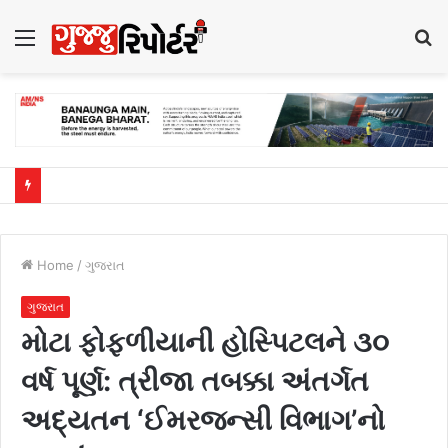
Menu
S
fo
Home
/
ગુજરાત
ગુજરાત
મોટા ફોફળીયાની હોસ્પિટલને ૩૦
વર્ષ પૂર્ણ: ત્રીજા તબક્કા અંતર્ગત
અદ્યતન ‘ઈમરજન્સી વિભાગ’નો