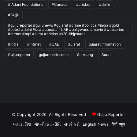
# Adani Foundations
#Canada
#cricket
#delhi
#Gujju
#gujjureporter #gujjunews #gujarat #crime #politics #india #gold
#petrol #delhi #usa #canada #UAE #bollywood #movie #webseries
#intrnet #tapi #surat #cricket #t20 #bjpsurat
#india
#intrnet
#UAE
Gujarat
gujarat information
Gujjureporter
gujjureporter.com
Samsung
Surat
© Copyright 2026, All Rights Reserved |
Gujju Reporter
અમારા વિશે
ગોપનીયતા નીતિ
સંપર્ક કરો
English News
हिंदी न्यूज़