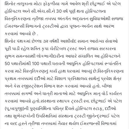
શિનોર તાલુકાના મોટા ફોફળીયા ગામે આવેલ શ્રી છોટુભાઈ એ પટેલ
હોસ્પિટલ અને સી.એચ.સી.ને 30 વર્ષ પૂર્ણ થતા હોસ્પિટલના
વિસ્તૃતિકરણના ત્રીજા તબક્કા અંતર્ગત અદ્યતન સુવિધાઓથી સજ્જ
ઈમરજન્સી વિભાગનો ટ્રસ્ટીઓ દ્વારા પૂજન-અર્ચન સાથે આરંભ
કરવામાં આવ્યો છે .
શિનોર પંથકમાં છેલ્લા ૩૨ વર્ષથી આશીર્વાદ સમાન આરોગ્ય સેવાઓ
પૂરી પાડી રહેલ શક્તિ કૃપા ચેરીટેબલ ટ્રસ્ટ અને રાજ્ય સરકારના
સુભગ સમન્વયથી લોકભાગીદારીના આધારે સંચાલિત આ હોસ્પિટલને
50 પથારીમાંથી 100 પથારી ધરાવતી આધુનિક હોસ્પિટલમાં રૂપાંતરિત
કરવા માટે વિસ્તૃતિકરણનું કાર્ય હાથ ધરવામાં આવ્યું છે.વિસ્તૃતિકરણના
પ્રથમ તબક્કામાં દર્દીઓ માટે વિશાળ પ્રતિક્ષાલય સાથેનું પ્રવેશ ક્ષેત્ર
અને કેસ રજીસ્ટ્રેશન વિભાગ શરૂ કરવામાં આવ્યો હતો. બીજા
તબક્કામાં સગર્ભા અને ધાત્રી માતાઓ માટે આધુનિક માતૃ વોર્ડ કાર્યરત
કરવામાં આવ્યો હતો.સંસ્થાના સ્થાપક ટ્રસ્ટી સ્વ. છોટુભાઈ એ પટેલ
(પૂ.બાપુજી)ની પુણ્યતિથિના પવિત્ર દિવસે હોસ્પિટલ સ્ટાફ, દર્દીઓ
તથા શુભેચ્છકોની ઉપસ્થિતિમાં સંસ્થાના ટ્રસ્ટી જીતેન્દ્રભાઈ પટેલ
ના વરદ હસ્તે ત્રીજા તબક્કામાં તૈયાર થયેલ ઈમરજન્સી વિભાગમાં