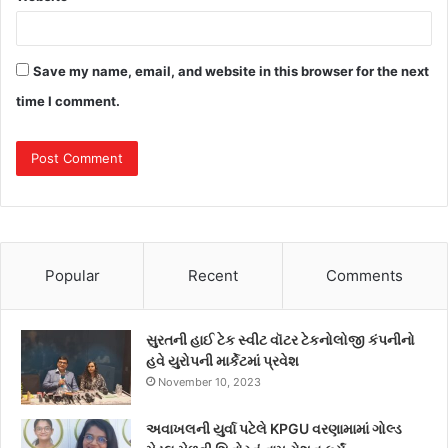
Save my name, email, and website in this browser for the next
time I comment.
Popular
Recent
Comments
સુરતની હાઈ ટેક સ્વીટ વૉટર ટેકનોલોજી કંપનીનો
હવે યુરોપની માર્કેટમાં પ્રવેશ
November 10, 2023
અવાખલની યુર્વા પટેલે KPGU વરણામામાં ગોલ્ડ