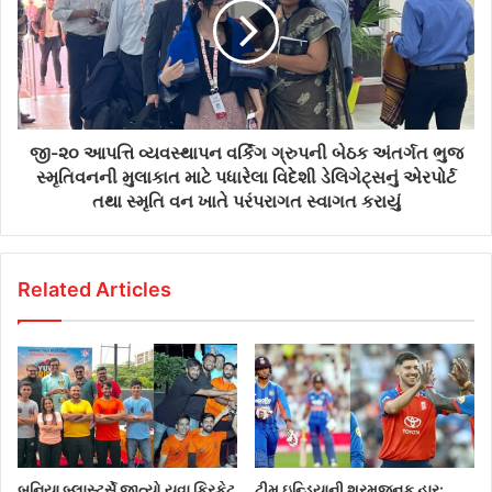
જી-૨૦ આપત્તિ વ્યવસ્થાપન વર્કિંગ ગ્રુપની બેઠક અંતર્ગત ભુજ
સ્મૃતિવનની મુલાકાત માટે પધારેલા વિદેશી ડેલિગેટ્સનું એરપોર્ટ
તથા સ્મૃતિ વન ખાતે પરંપરાગત સ્વાગત કરાયું
Related Articles
બનિયા બ્લાસ્ટર્સે જીત્યો યુવા ક્રિકેટ
ટીમ ઇન્ડિયાની શરમજનક હાર: