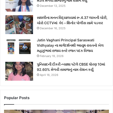
મેડલ મેળવી શિનોરનું નામ રોશન કર્યું
December 13, 2025
સાધલીના મનન વિદ્યાલયમાં રૂ.4.37 લાખની ચોરી,
ચોરો CCTVમાં કેદ – શિનોર પોલીસ સામે પડકાર
December 16, 2025
Jatin Vaghani Principal Saraswati
Vidhyalay ના માર્ગદર્શનથી આયુષ રાવતનો ખેલ
મહાકુંભમાં રાજ્ય સ્તરે રજત પદક વિજય
February 19, 2026
પુનિયાદની દીકરી ન્યાશા પટેલે CBSE ધોરણ 10માં
92.60% મેળવી સમાજનું નામ રોશન કર્યું
April 16, 2026
Popular Posts