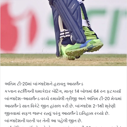
અંતિમ ટી-20માં બાંગ્લાદેશને હરાવતુ આયર્લેન્ડ
કપ્તાન સ્ટર્લિંગની ધમાકેદાર બેટિંગ, માત્ર 14 બોલમાં 64 રન ફટકાર્યા
બાંગ્લાદેશ-આયર્લેન્ડ વચ્ચે રમાયેલી ત્રીજી અને અંતિમ ટી-20 મેચમાં
આયર્લેન્ડે સાત વિકેટે જીત હાંસલ કરી છે. બાંગ્લાદેશ 2-1થી શ્રેણી
જીતવામાં સફળ જરૂર રહ્યું પરંતુ આયર્લેન્ડે ઇતિહાસ રચ્યો છે.
બાંગ્લાદેશની ધરતી પર તેની આ પહેલી જીત છે.