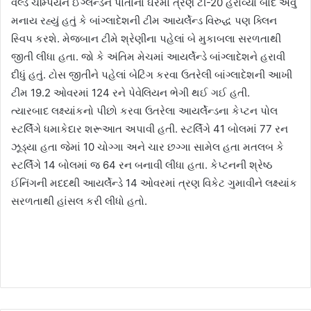
વર્લ્ડ ચેમ્પિયન ઈંગ્લેન્ડને પોતાના ઘરમાં ત્રણ ટી-20 હરાવ્યા બાદ એવું
મનાય રહ્યું હતું કે બાંગ્લાદેશની ટીમ આયર્લેન્ડ વિરુદ્ધ પણ ક્લિન
સ્વિપ કરશે. મેજબાન ટીમે શ્રેણીના પહેલાં બે મુકાબલા સરળતાથી
જીતી લીધા હતા. જો કે અંતિમ મેચમાં આયર્લેન્ડે બાંગ્લાદેશને હરાવી
દીધું હતું. ટોસ જીતીને પહેલાં બેટિંગ કરવા ઉતરેલી બાંગ્લાદેશની આખી
ટીમ 19.2 ઓવરમાં 124 રને પેવેલિયન ભેગી થઈ ગઈ હતી.
ત્યારબાદ લક્ષ્યાંકનો પીછો કરવા ઉતરેલા આયર્લેન્ડના કેપ્ટન પોલ
સ્ટર્લિંગે ધમાકેદાર શરૂઆત અપાવી હતી. સ્ટર્લિંગે 41 બોલમાં 77 રન
ઝૂડ્યા હતા જેમાં 10 ચોગ્ગા અને ચાર છગ્ગા સામેલ હતા મતલબ કે
સ્ટર્લિંગે 14 બોલમાં જ 64 રન બનાવી લીધા હતા. કેપ્ટનની શ્રેષ્ઠ
ઈનિંગની મદદથી આયર્લેન્ડે 14 ઓવરમાં ત્રણ વિકેટ ગુમાવીને લક્ષ્યાંક
સરળતાથી હાંસલ કરી લીધો હતો.