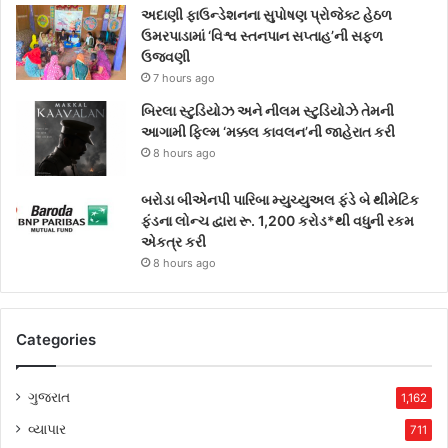
અદાણી ફાઉન્ડેશનના સુપોષણ પ્રોજેક્ટ હેઠળ
ઉમરપાડામાં ‘વિશ્વ સ્તનપાન સપ્તાહ’ની સફળ
ઉજવણી
7 hours ago
બિરલા સ્ટુડિયોઝ અને નીલમ સ્ટુડિયોઝે તેમની
આગામી ફિલ્મ ‘મક્કલ કાવલન’ની જાહેરાત કરી
8 hours ago
બરોડા બીએનપી પારિબા મ્યુચ્યુઅલ ફંડે બે થીમેટિક
ફંડના લોન્ચ દ્વારા રૂ. 1,200 કરોડ*થી વધુની રકમ
એકત્ર કરી
8 hours ago
Categories
ગુજરાત
1,162
વ્યાપાર
711