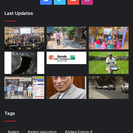
Last Updates
Tags
#adani
#adani education
#Adani Energy #