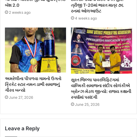
બૅશ 2.0
ત્રીજી T-20માં ભારત માત્ર ૭૬
રનમાં ઓલઆઉટ
2 weeks ago
4 weeks ago
અમરેલીના પીપળવા ગામનો ઉગતો
સુરત જિલ્લા પાવરલિફ્ટિંગમાં
ક્રિકેટ સ્ટાર નમન ડાભી સમાજનું
વાલ્મિકી સમાજના સંદીપ સોલંકીએ
ગૌરવ બન્યો
બ્રોન્ઝ મેડલ જીત્યો: રાજ્ય કક્ષાની
સ્પર્ધામાં પસંદગી
June 27, 2026
June 25, 2026
Leave a Reply