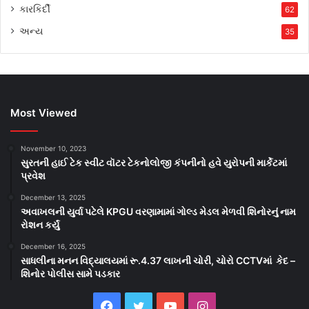
કારકિર્દી
62
અન્ય
35
Most Viewed
November 10, 2023
સુરતની હાઈ ટેક સ્વીટ વૉટર ટેકનોલોજી કંપનીનો હવે યુરોપની માર્કેટમાં
પ્રવેશ
December 13, 2025
અવાખલની યુર્વા પટેલે KPGU વરણામામાં ગોલ્ડ મેડલ મેળવી શિનોરનું નામ
રોશન કર્યું
December 16, 2025
સાધલીના મનન વિદ્યાલયમાં રૂ.4.37 લાખની ચોરી, ચોરો CCTVમાં કેદ –
શિનોર પોલીસ સામે પડકાર
Facebook
Twitter
YouTube
Instagram