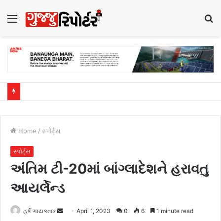
Menu
S
fo
Home
/
સ્પોર્ટ્સ
સ્પોર્ટ્સ
અંતિમ ટી-20માં બાંગ્લાદેશને હરાવતુ
આયર્લેન્ડ
હર્ષ ગાયક્વાડ
S
April 1, 2023
0
6
1 minute read