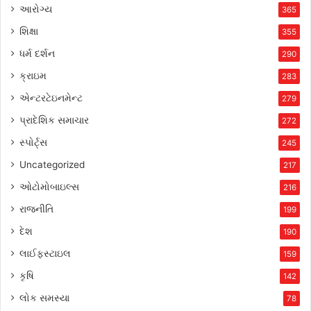
આરોગ્ય
365
શિક્ષા
355
ધર્મ દર્શન
290
ક્રાઇમ
283
એન્ટરટેઇનમેન્ટ
279
પ્રાદેશિક સમાચાર
272
સ્પોર્ટ્સ
245
Uncategorized
217
ઓટોમોબાઇલ્સ
216
રાજનીતિ
199
દેશ
190
લાઈફસ્ટાઇલ
159
કૃષિ
142
લોક સમસ્યા
78