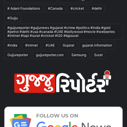
# Adani Foundations
#Canada
#cricket
#delhi
#Gujju
#gujjureporter #gujjunews #gujarat #crime #politics #india #gold
#petrol #delhi #usa #canada #UAE #bollywood #movie #webseries
#intrnet #tapi #surat #cricket #t20 #bjpsurat
#india
#intrnet
#UAE
Gujarat
gujarat information
Gujjureporter
gujjureporter.com
Samsung
Surat