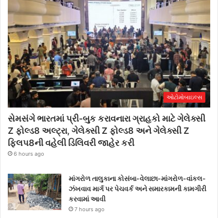
ઓટોમોબાઇલ્સ
સેમસંગે ભારતમાં પ્રી-બુક કરાવનારા ગ્રાહકો માટે ગેલેક્સી
Z ફોલ્ડ8 અલ્ટ્રા, ગેલેક્સી Z ફોલ્ડ8 અને ગેલેક્સી Z
ફ્લિપ8ની વહેલી ડિલિવરી જાહેર કરી
6 hours ago
માંગરોળ તાલુકાના કોસંબા-વેલાછા-માંગરોળ-વાંકલ-
ઝંખવાવ માર્ગ પર પેચવર્ક અને સમારકામની કામગીરી
કરવામાં આવી
7 hours ago