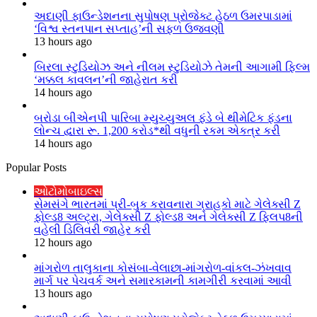
અદાણી ફાઉન્ડેશનના સુપોષણ પ્રોજેક્ટ હેઠળ ઉમરપાડામાં
‘વિશ્વ સ્તનપાન સપ્તાહ’ની સફળ ઉજવણી
13 hours ago
બિરલા સ્ટુડિયોઝ અને નીલમ સ્ટુડિયોઝે તેમની આગામી ફિલ્મ
‘મક્કલ કાવલન’ની જાહેરાત કરી
14 hours ago
બરોડા બીએનપી પારિબા મ્યુચ્યુઅલ ફંડે બે થીમેટિક ફંડના
લોન્ચ દ્વારા રૂ. 1,200 કરોડ*થી વધુની રકમ એકત્ર કરી
14 hours ago
Popular Posts
ઓટોમોબાઇલ્સ
સેમસંગે ભારતમાં પ્રી-બુક કરાવનારા ગ્રાહકો માટે ગેલેક્સી Z
ફોલ્ડ8 અલ્ટ્રા, ગેલેક્સી Z ફોલ્ડ8 અને ગેલેક્સી Z ફ્લિપ8ની
વહેલી ડિલિવરી જાહેર કરી
12 hours ago
માંગરોળ તાલુકાના કોસંબા-વેલાછા-માંગરોળ-વાંકલ-ઝંખવાવ
માર્ગ પર પેચવર્ક અને સમારકામની કામગીરી કરવામાં આવી
13 hours ago