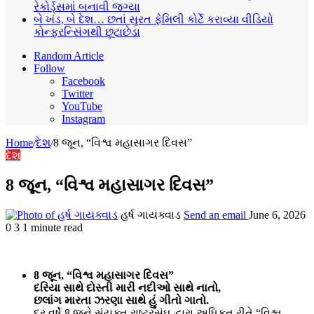
રેકોર્ડ્સમાં બનાવી જગ્યા
બે ખંડ, બે દેશ… છતાં સુરત ફેમિલી કોર્ટે કરાવ્યા વીડિયો
કોન્ફરન્સિંગથી છૂટાછેડા
Random Article
Follow
Facebook
Twitter
YouTube
Instagram
Home
/
દેશ
/
8 જૂન, “વિશ્વ મહાસાગર દિવસ”
દેશ
8 જૂન, “વિશ્વ મહાસાગર દિવસ”
હર્ષ ગાયક્વાડ
Send an email
June 6, 2026
0
3
1 minute read
8 જૂન, “વિશ્વ મહાસાગર દિવસ”
દરિયા સાથે દોસ્તી મારી નદીઓ સાથે નાતો,
છલાંગ મારતા ઝરણા સાથે હું ગીતો ગાતો.
દર વર્ષે 8 જૂને સંયુક્ત રાષ્ટ્રસંઘ દ્વારા અધિકૃત રીતે “વિશ્વ