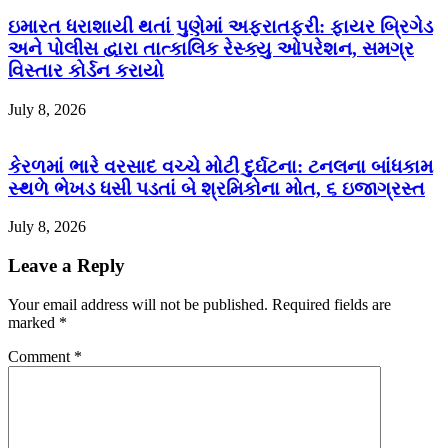
ઇમારત ધરાશાયી થતાં પુણેમાં અફરાતફરી: ફાયર બ્રિગેડ
અને પોલીસ દ્વારા તાત્કાલિક રેસ્ક્યુ ઓપરેશન, સમગ્ર
વિસ્તાર કોર્ડન કરાયો
July 8, 2026
કેરળમાં ભારે વરસાદ વચ્ચે મોટી દુર્ઘટના: ટનલના બાંધકામ
સ્થળે ભેખડ ધસી પડતાં બે શ્રમિકોના મોત, ૬ ઇજાગ્રસ્ત
July 8, 2026
Leave a Reply
Your email address will not be published.
Required fields are
marked
*
Comment
*