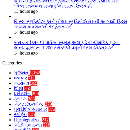
અદાણી ફાઉન્ડેશનના સુપોષણ પ્રોજેક્ટ હેઠળ ઉમરપાડામાં
‘વિશ્વ સ્તનપાન સપ્તાહ’ની સફળ ઉજવણી
13 hours ago
બિરલા સ્ટુડિયોઝ અને નીલમ સ્ટુડિયોઝે તેમની આગામી ફિલ્મ
‘મક્કલ કાવલન’ની જાહેરાત કરી
14 hours ago
બરોડા બીએનપી પારિબા મ્યુચ્યુઅલ ફંડે બે થીમેટિક ફંડના
લોન્ચ દ્વારા રૂ. 1,200 કરોડ*થી વધુની રકમ એકત્ર કરી
14 hours ago
Categories
ગુજરાત
1,162
વ્યાપાર
711
આરોગ્ય
365
શિક્ષા
355
ધર્મ દર્શન
290
ક્રાઇમ
283
એન્ટરટેઇનમેન્ટ
279
પ્રાદેશિક સમાચાર
272
સ્પોર્ટ્સ
245
Uncategorized
217
ઓટોમોબાઇલ્સ
216