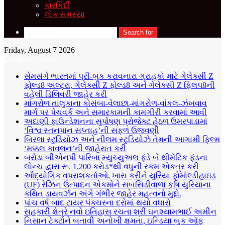
કારકિર્દી
લોક સમસ્યા
Search for
Friday, August 7 2026
Breaking News
સેમસંગે ભારતમાં પ્રી-બુક કરાવનારા ગ્રાહકો માટે ગેલેક્સી Z
ફોલ્ડ8 અલ્ટ્રા, ગેલેક્સી Z ફોલ્ડ8 અને ગેલેક્સી Z ફ્લિપ8ની
વહેલી ડિલિવરી જાહેર કરી
માંગરોળ તાલુકાના કોસંબા-વેલાછા-માંગરોળ-વાંકલ-ઝંખવાવ
માર્ગ પર પેચવર્ક અને સમારકામની કામગીરી કરવામાં આવી
અદાણી ફાઉન્ડેશનના સુપોષણ પ્રોજેક્ટ હેઠળ ઉમરપાડામાં
‘વિશ્વ સ્તનપાન સપ્તાહ’ની સફળ ઉજવણી
બિરલા સ્ટુડિયોઝ અને નીલમ સ્ટુડિયોઝે તેમની આગામી ફિલ્મ
‘મક્કલ કાવલન’ની જાહેરાત કરી
બરોડા બીએનપી પારિબા મ્યુચ્યુઅલ ફંડે બે થીમેટિક ફંડના
લોન્ચ દ્વારા રૂ. 1,200 કરોડ*થી વધુની રકમ એકત્ર કરી
ઔદ્યોગિક વપરાશકર્તાઓ, ખાસ કરીને યુરિયા ફોર્માલ્ડીહાઇડ
(UF) રેઝિન ઉત્પાદન એકમોને સબસિડીવાળા કૃષિ યુરિયાના
કથિત ડાયવર્ઝન અંગે ગંભીર જાહેર મહત્વનો મુદ્દો.
પાંચ વર્ષ બાદ ટાયર પંક્ચરના દરોમાં થયો વધારો
સહકારી ક્ષેત્રે નવો ઇતિહાસ રચતા શ્રી ઘનશ્યામભાઈ અમીન
નિસાન ટેક્ટોને બતાવી અનોખી ક્ષમતા, ઇન્ડિયા બુક ઑફ