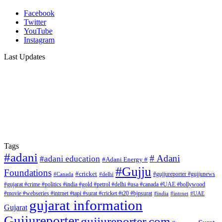
Facebook
Twitter
YouTube
Instagram
Last Updates
Tags
#adani
# Adani
#adani education
#Adani Energy #
#Gujju
Foundations
#cricket
#gujjureporter #gujjunews
#Canada
#delhi
#gujarat #crime #politics #india #gold #petrol #delhi #usa #canada #UAE #bollywood
#movie #webseries #intrnet #tapi #surat #cricket #t20 #bjpsurat
#india
#intrnet
#UAE
gujarat information
Gujarat
Gujjureporter
gujjureporter.com