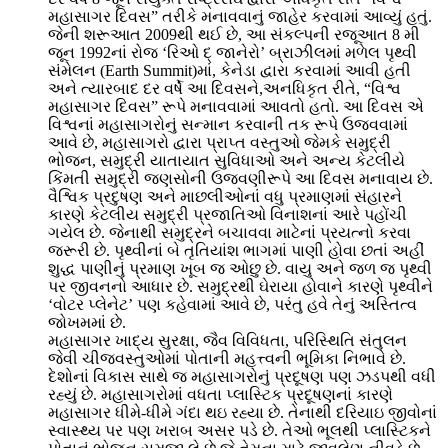
મહાસાગર દિવસ” તરીકે મનાવવાનું જાહેર કરવામાં આવ્યું હતું.
જેની શરૂઆત 2009થી થઈ છે, આ સંકલ્પની રજૂઆત 8 મી
જૂન 1992નાં રોજ ‘રિઓ દ્ જાનેરો’ બ્રાઝીલમાં મળેલ પૃથ્વી
સંમેલન (Earth Summit)માં, કેનેડા દ્વારા કરવામાં આવી હતી
અને ત્યારબાદ દર વર્ષે આ દિવસને,અનધિકૃત રીતે, “વિશ્વ
મહાસાગર દિવસ” રૂપે મનાવવામાં આવતો હતો. આ દિવસ એ
વિશ્વનાં મહાસાગરોનું સન્માન કરવાની તક રૂપે ઉજવવામાં
આવે છે, મહાસાગરો દ્વારા પ્રાપ્ત વસ્તુઓ જેમકે સમુદ્રી
ભોજન, સમુદ્રી યાતાયાત સુવિધાઓ અને અન્ય કેટલીયે
કિંમતી સમુદ્રી જણસોની ઉજવણીરૂપે આ દિવસ મનાવાય છે.
વૈશ્વિક પ્રદુષણ અને માછલીઓનાં વધુ પ્રમાણમાં સંહારને
કારણે કેટલીય સમુદ્રી પ્રજાતિઓ વિનાશનાં આરે પહોંચી
ગયેલ છે. જેનાથી સમુદ્રને બચાવવા માટેનાં પ્રયત્નો કરવા
જરૂરી છે. પૃથ્વીનાં બે તૃતિયાંશ ભાગમાં પાણી હોવા છતાં અહીં
શુદ્ધ પાણીનું પ્રમાણ ખૂબ જ ઓછુ છે. વાયુ અને જળ જ પૃથ્વી
પર જીવનનો આધાર છે. સમુદ્રથી ઘેરાયા હોવાને કારણે પૃથ્વીને
‘વોટર પ્લેનેટ’ પણ કહેવામાં આવે છે, પરંતુ હવે તેનું અસ્તિત્વ
જોખમમાં છે.
મહાસાગર ખાદ્ય સુરક્ષા, જૈવ વિવિધતા, પરિસ્થિતિ સંતુલન
જેવી ચીજવસ્તુઓમાં પોતાની મહત્ત્વની ભૂમિકા નિભાવે છે.
દેશોનાં વિકાસ સાથે જ મહાસાગરોનું પ્રદૂષણ પણ ઝડપથી વધી
રહ્યું છે. મહાસાગરોમાં વધતા પ્લાસ્ટિક પ્રદૂષણનાં કારણે
મહાસાગર ધીમે-ધીમે ગંદા થઇ રહ્યા છે. તેનાથી દરિયાઇ જીવોનાં
સ્વાસ્થ્ય પર પણ ખરાબ અસર પડે છે. તેઓ ભૂલથી પ્લાસ્ટિકને