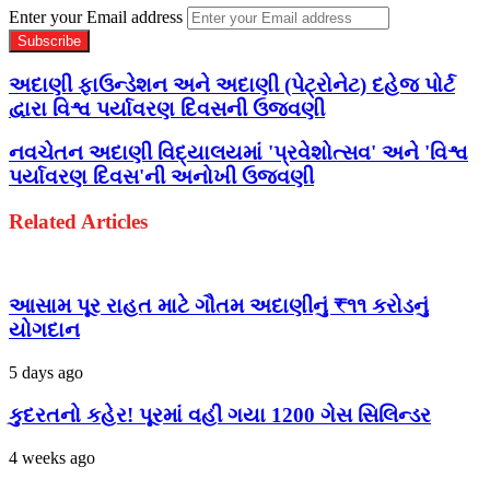
Enter your Email address
અદાણી ફાઉન્ડેશન અને અદાણી (પેટ્રોનેટ) દહેજ પોર્ટ
દ્વારા વિશ્વ પર્યાવરણ દિવસની ઉજવણી
નવચેતન અદાણી વિદ્યાલયમાં 'પ્રવેશોત્સવ' અને 'વિશ્વ
પર્યાવરણ દિવસ'ની અનોખી ઉજવણી
Related Articles
આસામ પૂર રાહત માટે ગૌતમ અદાણીનું ₹૧૧ કરોડનું
યોગદાન
5 days ago
કુદરતનો કહેર! પૂરમાં વહી ગયા 1200 ગેસ સિલિન્ડર
4 weeks ago