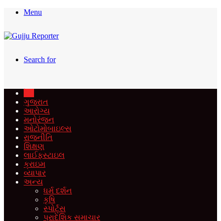
Menu
Search for
દેશ
ગુજરાત
આરોગ્ય
મનોરંજન
ઓટોમોબાઇલ્સ
રાજનીતિ
શિક્ષણ
લાઈફસ્ટાઇલ
ક્રાઇમ
વ્યાપાર
અન્ય
ધર્મ દર્શન
કૃષિ
સ્પોર્ટ્સ
પ્રાદેશિક સમાચાર