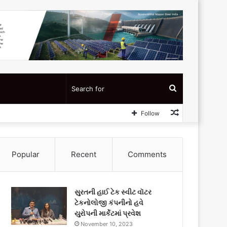
Search
Random
Follow
for
Article
Popular
Recent
Comments
સુરતની હાઈ ટેક સ્વીટ વૉટર
ટેકનોલોજી કંપનીનો હવે
યુરોપની માર્કેટમાં પ્રવેશ
November 10, 2023