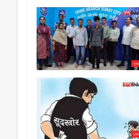
ક્ર
ક્ર