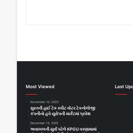
Most Viewed
Last Up
November 10, 2023
સુરતની હાઈ ટેક સ્વીટ વૉટર ટેકનોલોજી
કંપનીનો હવે યુરોપની માર્કેટમાં પ્રવેશ
December 13, 2025
અવાખલની યુર્વા પટેલે KPGU વરણામામાં