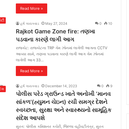
Read More »
ર્દી
હર્ષ ગાયક્વાડ
May 27, 2024
0
10
Rajkot Game Zone fire: તણખા
પડવાના કારણે લાગી આગ
રાજકોટ: રાજકોટના TRP ગેમ ઝોનમાં લાગેલી આગના CCTV
આવ્યા સામે, તણખા પડવાના કારણે લાગી આગ ગેમ ઝોનમાં
લાગેલી આગ 33…
Read More »
હર્ષ ગાયક્વાડ
December 14, 2023
0
9
દેશ
પોલીસ પરેડ ગ્રાઉન્ડ ખાતે અનોખી ‘માનવ
સાંકળ'(હ્યુમન ચેઇન) રચી સમગ્ર દેશને
સ્વચ્છતા, સુરક્ષા અને સ્વાસ્થ્યનો સામૂહિક
સંદેશ આપશે
સુરત: પોલીસ કમિશનર કચેરી, જિલ્લા વહીવટીતંત્ર, સુરત