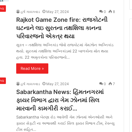
ગ્ય
હર્ષ ગાયક્વાડ
May 27, 2024
0
8
Rajkot Game Zone fire: રાજકોટની
ઘટનાને લઇ સુરતના તક્ષશિલા કાનના
પરિવારજનો એકત્ર થયા
સુરત – તક્ષશિલા અગ્નિકાંડ જેવો રાજકોટમાં ગેમઝોન અગ્નિકાંડ
થયો. સુરતમાં તક્ષશિલા અગ્નિકાંડમાં 22 બાળકોના મોત થયા
હતા. 22 અમૃતકોના પરિવારજનો…
Read More »
ગ્ય
હર્ષ ગાયક્વાડ
May 27, 2024
0
7
Sabarkantha News: હિંમતનગરમાં
ફાયર વિભાગ દ્વારા ગેમ ઝોનમાં સિલ
મારવાની કામગીરી કરાઈ…
Sabarkantha બેરણા રોડ આવેલી ગેમ ઝોનમાં એનઓસી અને
ફાયર સેફટી ના અભાવથી કરાઈ સિલ ફાયર વિભાગ ટીમ, રેવન્યુ
ટીમ સહિત…