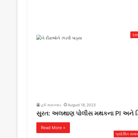
ક્ર
હર્ષ ગાયક્વાડ
August 18, 2023
સુરત: અલથાણ પોલીસ મથકના PI અને ડિ સ્
Read More »
પ્રાદેશિક સમા