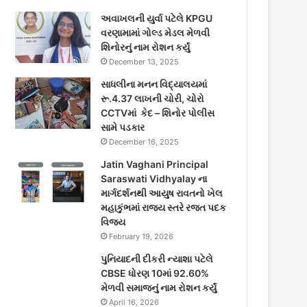
અવાખલની યુર્વા પટેલે KPGU
વરણામામાં ગોલ્ડ મેડલ મેળવી
શિનોરનું નામ રોશન કર્યું
December 13, 2025
સાધલીના મનન વિદ્યાલયમાં
રૂ.4.37 લાખની ચોરી, ચોરો
CCTVમાં કેદ – શિનોર પોલીસ
સામે પડકાર
December 16, 2025
Jatin Vaghani Principal
Saraswati Vidhyalay ના
માર્ગદર્શનથી આયુષ રાવતનો ખેલ
મહાકુંભમાં રાજ્ય સ્તરે રજત પદક
વિજય
February 19, 2026
પુનિયાદની દીકરી ન્યાશા પટેલે
CBSE ધોરણ 10માં 92.60%
મેળવી સમાજનું નામ રોશન કર્યું
April 16, 2026