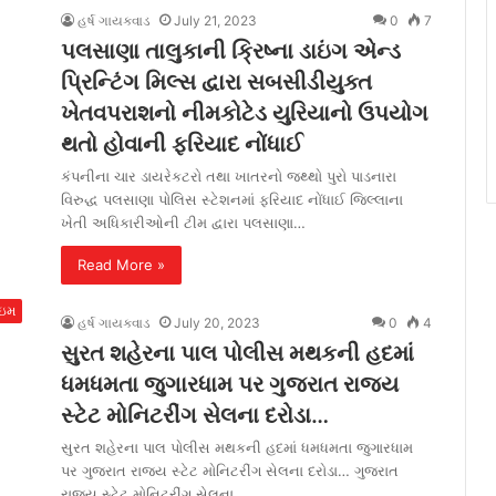
હર્ષ ગાયક્વાડ
July 21, 2023
0
7
પલસાણા તાલુકાની ક્રિષ્ના ડાઇંગ એન્ડ
પ્રિન્ટિંગ મિલ્સ દ્વારા સબસીડીયુક્ત
ખેતવપરાશનો નીમકોટેડ યુરિયાનો ઉપયોગ
થતો હોવાની ફરિયાદ નોંધાઈ
કંપનીના ચાર ડાયરેકટરો તથા ખાતરનો જથ્થો પુરો પાડનારા
વિરુદ્ધ પલસાણા પોલિસ સ્ટેશનમાં ફરિયાદ નોંધાઈ જિલ્લાના
ખેતી અધિકારીઓની ટીમ દ્વારા પલસાણા…
Read More »
ાઇમ
હર્ષ ગાયક્વાડ
July 20, 2023
0
4
સુરત શહેરના પાલ પોલીસ મથકની હદમાં
ધમધમતા જુગારધામ પર ગુજરાત રાજ્ય
સ્ટેટ મોનિટરીંગ સેલના દરોડા…
સુરત શહેરના પાલ પોલીસ મથકની હદમાં ધમધમતા જુગારધામ
પર ગુજરાત રાજ્ય સ્ટેટ મોનિટરીંગ સેલના દરોડા… ગુજરાત
રાજ્ય સ્ટેટ મોનિટરીંગ સેલના…