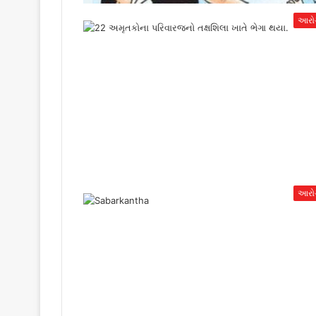
આરો
આરો