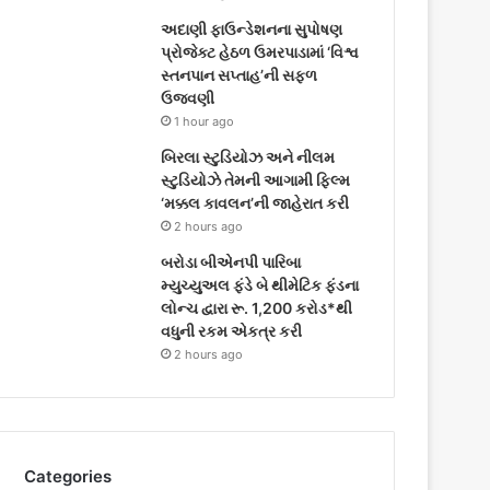
અદાણી ફાઉન્ડેશનના સુપોષણ
પ્રોજેક્ટ હેઠળ ઉમરપાડામાં ‘વિશ્વ
સ્તનપાન સપ્તાહ’ની સફળ
ઉજવણી
1 hour ago
બિરલા સ્ટુડિયોઝ અને નીલમ
સ્ટુડિયોઝે તેમની આગામી ફિલ્મ
‘મક્કલ કાવલન’ની જાહેરાત કરી
2 hours ago
બરોડા બીએનપી પારિબા
મ્યુચ્યુઅલ ફંડે બે થીમેટિક ફંડના
લોન્ચ દ્વારા રૂ. 1,200 કરોડ*થી
વધુની રકમ એકત્ર કરી
2 hours ago
Categories