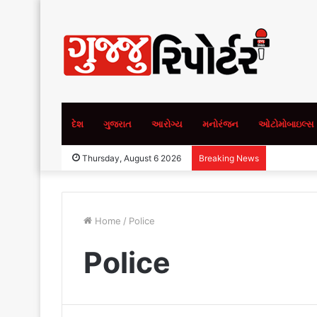
દેશ
ગુજરાત
આરોગ્ય
મનોરંજન
ઓટોમોબાઇલ્સ
Thursday, August 6 2026
Breaking News
Home
/
Police
Police