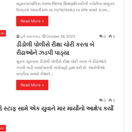
મહાનગરપાલિકા તેમજ જિલ્લા શિક્ષણાધિકારીની કચેરીના સંયુક્ત
ઉપક્રમે આવતીકાલ તા.૧૫/૧૨/૨૦૨૩ ના રોજ સવારે ૭.૦૦…
Read More »
ાઇમ
હર્ષ ગાયક્વાડ
October 28, 2023
0
6
ડીંડોલી પોલીસે રીક્ષા ચોરી કરતા બે
રીઢાઓને ઝડપી પાડ્યા
સુરત: સુરતના ડીંડોલી પોલીસે રીક્ષા ચોરી કરતા બે રીઢાઓને
ઝડપી પાડી કાયદેસરની કાર્યવાહી હાથ ધરી છે. આરોપીઓ
રાત્રીના સમયે રીક્ષાને…
Read More »
0
5
ટાફ સામે એક યુવાને માર માર્યોનો આક્ષેપ કર્યો
ચાર