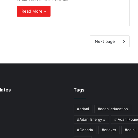
Read More »
Next page
dates
Tags
#adani
#adani education
#Adani Energy #
# Adani Foun
#Canada
#cricket
#delhi