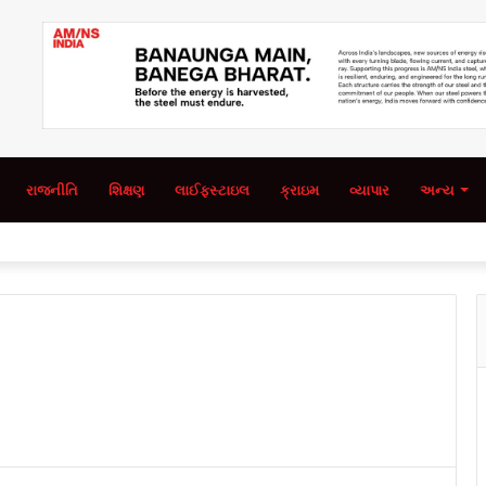
રાજનીતિ
શિક્ષણ
લાઈફસ્ટાઇલ
ક્રાઇમ
વ્યાપાર
અન્ય