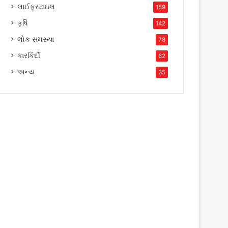
લાઈફસ્ટાઇલ
159
કૃષિ
142
લોક સમસ્યા
78
કારકિર્દી
62
અન્ય
35