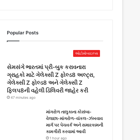
Popular Posts
ઓટોમોબાઇલ્સ
સેમસંગે ભારતમાં પ્રી-બુક કરાવનારા
ગ્રાહકો માટે ગેલેક્સી Z ફોલ્ડ8 અલ્ટ્રા,
ગેલેક્સી Z ફોલ્ડ8 અને ગેલેક્સી Z
ફ્લિપ8ની વહેલી ડિલિવરી જાહેર કરી
47 minutes ago
માંગરોળ તાલુકાના કોસંબા-
વેલાછા-માંગરોળ-વાંકલ-ઝંખવાવ
માર્ગ પર પેચવર્ક અને સમારકામની
કામગીરી કરવામાં આવી
1 hour ago