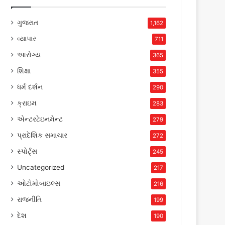
ગુજરાત
1,162
વ્યાપાર
711
આરોગ્ય
365
શિક્ષા
355
ધર્મ દર્શન
290
ક્રાઇમ
283
એન્ટરટેઇનમેન્ટ
279
પ્રાદેશિક સમાચાર
272
સ્પોર્ટ્સ
245
Uncategorized
217
ઓટોમોબાઇલ્સ
216
રાજનીતિ
199
દેશ
190