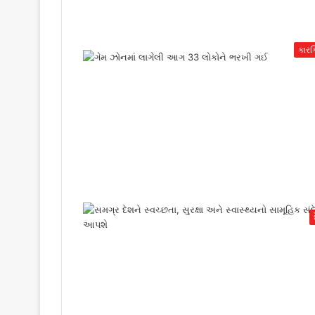
કારકિ