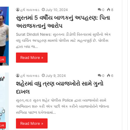
હર્ષ ગાયક્વાડ
July 10, 2024
0
8
સુરતમાં 5 વર્ષીય બાળકનું અપહરણ: પિતા
અરાજકતાનું આરોપ
Surat Dindoli News: સુરતના ડીંડોલી વિસ્તારમાં સુધીનો એક
વધુ ચર્ચિત અપહરણ મામલો પોલીસ માટે મહત્વપૂર્ણ છે. પોલીસ
દ્વારા બધા જ…
Read More »
ાઇમ
હર્ષ ગાયક્વાડ
July 9, 2024
0
6
શહેરમાં વધુ ત્રણ વ્યાજખોરો સામે ગુનો
દાખલ
સુરત,તા.૯ સુરત શહેર પોલીસ Police દ્વારા વ્યાજખોરો સામે
અભિયાન શરુ કરી ઍક પછી ઍક કરીને વ્યાજખોરોને જેલના
સળિયા પાછળ ધકેલવામાં…
Read More »
ાઇમ