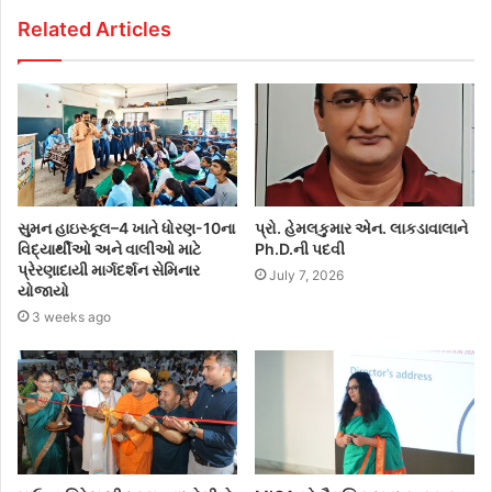
Related Articles
સુમન હાઇસ્કૂલ–4 ખાતે ધોરણ-10ના
પ્રો. હેમલકુમાર એન. લાકડાવાલાને
વિદ્યાર્થીઓ અને વાલીઓ માટે
Ph.D.ની પદવી
પ્રેરણાદાયી માર્ગદર્શન સેમિનાર
July 7, 2026
યોજાયો
3 weeks ago