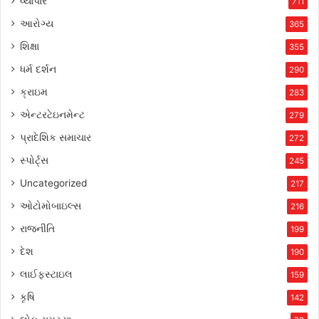
વ્યાપાર
711
આરોગ્ય
365
શિક્ષા
355
ધર્મ દર્શન
290
ક્રાઇમ
283
એન્ટરટેઇનમેન્ટ
279
પ્રાદેશિક સમાચાર
272
સ્પોર્ટ્સ
245
Uncategorized
217
ઓટોમોબાઇલ્સ
216
રાજનીતિ
199
દેશ
190
લાઈફસ્ટાઇલ
159
કૃષિ
142