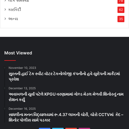
લોક સમસ્યા
78
કારકિર્દી
62
અન્ય
35
Most Viewed
November 10, 2023
સુરતની હાઈ ટેક સ્વીટ વૉટર ટેકનોલોજી કંપનીનો હવે યુરોપની માર્કેટમાં
પ્રવેશ
December 13, 2025
અવાખલની યુર્વા પટેલે KPGU વરણામામાં ગોલ્ડ મેડલ મેળવી શિનોરનું નામ
રોશન કર્યું
December 16, 2025
સાધલીના મનન વિદ્યાલયમાં રૂ.4.37 લાખની ચોરી, ચોરો CCTVમાં કેદ –
શિનોર પોલીસ સામે પડકાર