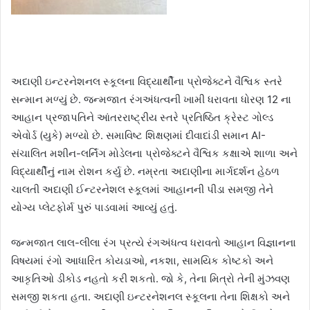
અદાણી ઇન્ટરનેશનલ સ્કૂલના વિદ્યાર્થીના પ્રોજેક્ટને વૈશ્વિક સ્તરે
સન્માન મળ્યું છે. જન્મજાત રંગઅંધત્વની ખામી ધરાવતા ધોરણ 12 ના
આહાન પ્રજાપતિને આંતરરાષ્ટ્રીય સ્તરે પ્રતિષ્ઠિત ક્રેસ્ટ ગોલ્ડ
એવોર્ડ (યુકે) મળ્યો છે. સમાવિષ્ટ શિક્ષણમાં દીવાદાંડી સમાન AI-
સંચાલિત મશીન-લર્નિંગ મોડેલના પ્રોજેક્ટને વૈશ્વિક કક્ષાએ શાળા અને
વિદ્યાર્થીનું નામ રોશન કર્યુ છે. નમ્રતા અદાણીના માર્ગદર્શન હેઠળ
ચાલતી અદાણી ઈન્ટરનેશલ સ્કૂલમાં આહાનની પીડા સમજી તેને
યોગ્ય પ્લેટફોર્મ પુરું પાડવામાં આવ્યું હતું.
જન્મજાત લાલ-લીલા રંગ પ્રત્યે રંગઅંધત્વ ધરાવતો આહાન વિજ્ઞાનના
વિષયમાં રંગો આધારિત કોયડાઓ, નકશા, સામયિક કોષ્ટકો અને
આકૃતિઓ ડીકોડ નહતો કરી શકતો. જો કે, તેના મિત્રો તેની મુંઝવણ
સમજી શકતા હતા. અદાણી ઇન્ટરનેશનલ સ્કૂલના તેના શિક્ષકો અને