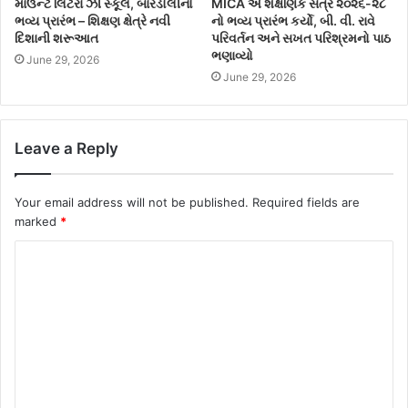
માઉન્ટ લિટેરા ઝી સ્કૂલ, બારડોલીનો
MICA એ શૈક્ષણિક સત્ર ૨૦૨૬-૨૮
ભવ્ય પ્રારંભ – શિક્ષણ ક્ષેત્રે નવી
નો ભવ્ય પ્રારંભ કર્યો, બી. વી. રાવે
દિશાની શરૂઆત
પરિવર્તન અને સખત પરિશ્રમનો પાઠ
ભણાવ્યો
June 29, 2026
June 29, 2026
Leave a Reply
Your email address will not be published.
Required fields are
marked
*