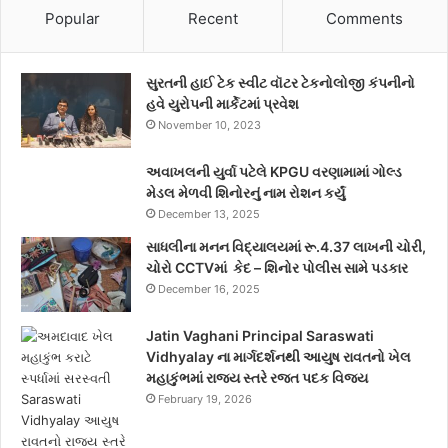
Popular
Recent
Comments
સુરતની હાઈ ટેક સ્વીટ વૉટર ટેકનોલોજી કંપનીનો
હવે યુરોપની માર્કેટમાં પ્રવેશ
November 10, 2023
અવાખલની યુર્વા પટેલે KPGU વરણામામાં ગોલ્ડ
મેડલ મેળવી શિનોરનું નામ રોશન કર્યું
December 13, 2025
સાધલીના મનન વિદ્યાલયમાં રૂ.4.37 લાખની ચોરી,
ચોરો CCTVમાં કેદ – શિનોર પોલીસ સામે પડકાર
December 16, 2025
Jatin Vaghani Principal Saraswati
Vidhyalay ના માર્ગદર્શનથી આયુષ રાવતનો ખેલ
મહાકુંભમાં રાજ્ય સ્તરે રજત પદક વિજય
February 19, 2026