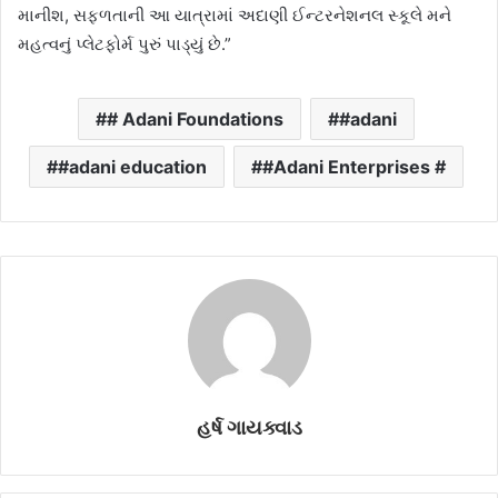
માનીશ, સફળતાની આ યાત્રામાં અદાણી ઈન્ટરનેશનલ સ્કૂલે મને
મહત્વનું પ્લેટફોર્મ પુરું પાડ્યું છે.”
# Adani Foundations
#adani
#adani education
#Adani Enterprises #
હર્ષ ગાયક્વાડ