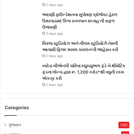
2 days ago
અદાણી ફાઉન્ડેશનના સુપોષણ પ્રોજેક્ટ હેઠળ
ઉમરપાડામાં ‘વિશ્વ સ્તનપાન સપ્તાહ’ની સફળ
ઉજવણી
2 days ago
બિરલા સ્ટુડિયોઝ અને નીલમ સ્ટુડિયોઝે તેમની
આગામી ફિલ્મ ‘મક્કલ કાવલન’ની જાહેરાત કરી
2 days ago
બરોડા બીએનપી પારિબા મ્યુચ્યુઅલ ફંડે બે થીમેટિક
ફંડના લોન્ચ દ્વારા રૂ. 1,200 કરોડ*થી વધુની રકમ
એકત્ર કરી
2 days ago
Categories
ગુજરાત
1,162