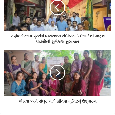
m
a
i
l
a
d
d
ગણેશ ઉત્સવ પ્રસંગે ધારાસભ્ય સંદીપભાઈ દેસાઈની ગણેશ
r
પંડાલોની શુભેચ્છા મુલાકાત
e
s
s
વાંસવા અને સેલુટ ગામે સીવણ યુનિટનું ઉદ્ઘાટન