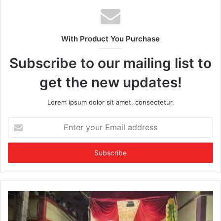
With Product You Purchase
Subscribe to our mailing list to
get the new updates!
Lorem ipsum dolor sit amet, consectetur.
E
n
t
e
r
y
o
u
r
E