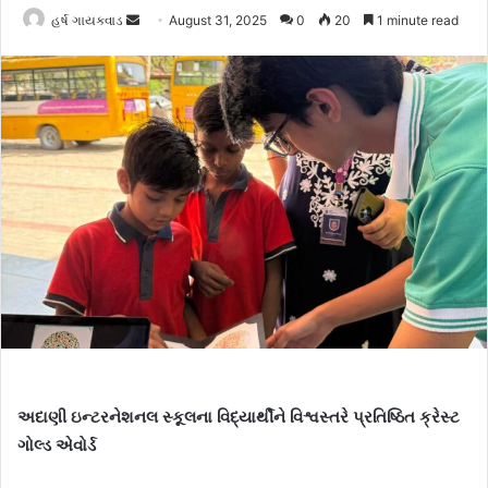
હર્ષ ગાયક્વાડ
S
August 31, 2025
0
20
1 minute read
e
n
d
a
n
e
m
a
i
l
અદાણી ઇન્ટરનેશનલ સ્કૂલના વિદ્યાર્થીને વિશ્વસ્તરે પ્રતિષ્ઠિત ક્રેસ્ટ
ગોલ્ડ એવોર્ડ