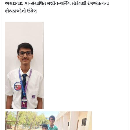
અમદાવાદ: AI-સંચાલિત મશીન-લર્નિંગ મોડેલથી રંગઅંધત્વના
કોયડાઓનો ઉકેલ