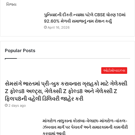
પુનિયાદની દીકરી ન્યાશા પટેલે CBSE ધોરણ 10માં
92.60% મેળવી સમાજનું નામ રોશન કર્યું
April 16, 2026
Popular Posts
ઓટોમોબાઇલ્સ
સેમસંગે ભારતમાં પ્રી-બુક કરાવનારા ગ્રાહકો માટે ગેલેક્સી
Z ફોલ્ડ8 અલ્ટ્રા, ગેલેક્સી Z ફોલ્ડ8 અને ગેલેક્સી Z
ફ્લિપ8ની વહેલી ડિલિવરી જાહેર કરી
2 days ago
માંગરોળ તાલુકાના કોસંબા-વેલાછા-માંગરોળ-વાંકલ-
ઝંખવાવ માર્ગ પર પેચવર્ક અને સમારકામની કામગીરી
કરવામાં આવી