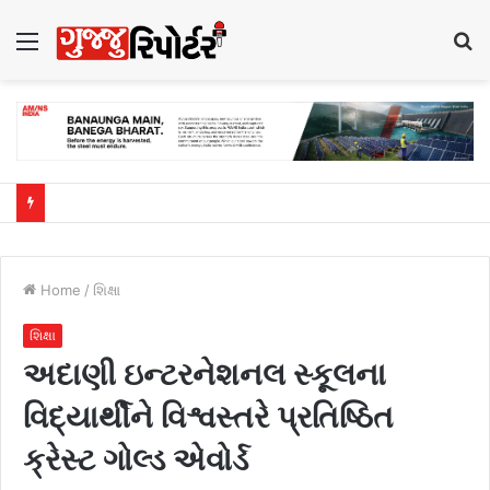
Menu
S
fo
Home
/
શિક્ષા
શિક્ષા
અદાણી ઇન્ટરનેશનલ સ્કૂલના
વિદ્યાર્થીને વિશ્વસ્તરે પ્રતિષ્ઠિત
ક્રેસ્ટ ગોલ્ડ એવોર્ડ