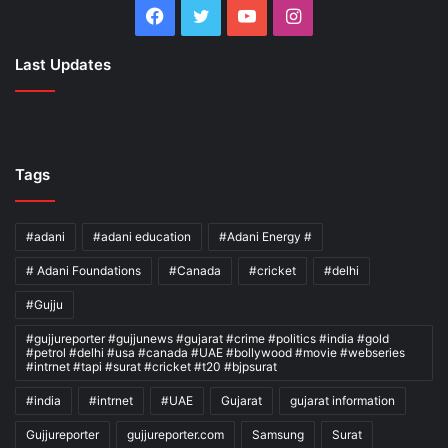
Facebook
Twitter
YouTube
Instagram
Last Updates
Tags
#adani
#adani education
#Adani Energy #
# Adani Foundations
#Canada
#cricket
#delhi
#Gujju
#gujjureporter #gujjunews #gujarat #crime #politics #india #gold
#petrol #delhi #usa #canada #UAE #bollywood #movie #webseries
#intrnet #tapi #surat #cricket #t20 #bjpsurat
#india
#intrnet
#UAE
Gujarat
gujarat information
Gujjureporter
gujjureporter.com
Samsung
Surat