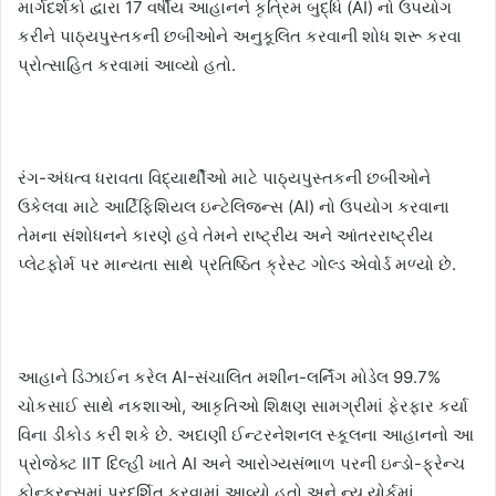
માર્ગદર્શકો દ્વારા 17 વર્ષીય આહાનને કૃત્રિમ બુદ્ધિ (AI) નો ઉપયોગ
કરીને પાઠ્યપુસ્તકની છબીઓને અનુકૂલિત કરવાની શોધ શરૂ કરવા
પ્રોત્સાહિત કરવામાં આવ્યો હતો.
રંગ-અંધત્વ ધરાવતા વિદ્યાર્થીઓ માટે પાઠ્યપુસ્તકની છબીઓને
ઉકેલવા માટે આર્ટિફિશિયલ ઇન્ટેલિજન્સ (AI) નો ઉપયોગ કરવાના
તેમના સંશોધનને કારણે હવે તેમને રાષ્ટ્રીય અને આંતરરાષ્ટ્રીય
પ્લેટફોર્મ પર માન્યતા સાથે પ્રતિષ્ઠિત ક્રેસ્ટ ગોલ્ડ એવોર્ડ મળ્યો છે.
આહાને ડિઝાઈન કરેલ AI-સંચાલિત મશીન-લર્નિંગ મોડેલ 99.7%
ચોકસાઈ સાથે નકશાઓ, આકૃતિઓ શિક્ષણ સામગ્રીમાં ફેરફાર કર્યા
વિના ડીકોડ કરી શકે છે. અદાણી ઈન્ટરનેશનલ સ્કૂલના આહાનનો આ
પ્રોજેક્ટ IIT દિલ્હી ખાતે AI અને આરોગ્યસંભાળ પરની ઇન્ડો-ફ્રેન્ચ
કોન્ફરન્સમાં પ્રદર્શિત કરવામાં આવ્યો હતો અને ન્યૂ યોર્કમાં