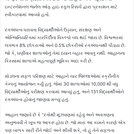
ઇન્ટરનેશનલ જર્નલ ઓફ હાઇ સ્કૂલ રિસર્ચ દ્વારા પ્રકાશન માટે
સ્વીકારવામાં આવ્યો હતો.
રંગઅંધત્વ ધરાવતા વિદ્યાર્થીઓને ઉડ્ડયન, સંરક્ષણ અને
એન્જિનિયરિંગમાં કારકિર્દીના વિકલ્પો બંધ થઈ જાય છે. વિશ્વભરમાં
લગભગ 8% છોકરાઓ અને 0.5% છોકરીઓ રંગઅંધત્વથી પીડાય છે.
જો કે, ઘણીવાર શાળાઓનું તેમાં ધ્યાન બહાર આવતું નથી. આહાનના
કિસ્સામાં શાળાએ મહત્વપૂર્ણ ભૂમિકા અદા કરી છે.
મોડલના સફળ પરિક્ષણ માટે આહાને ચાર જિલ્લાઓમાં સ્ક્રીનીંગ
કેમ્પનું આયોજન કર્યું હતું. જેમાં 30 શાળાઓમાં 10,000 થી વધુ
વિદ્યાર્થીઓનું પરીક્ષણ કરવામાં આવ્યું હતું, અને 131 વિદ્યાર્થીઓને
રંગઅંધત્વ હોવાનું જાણવા મળ્યું હતું.
આહાન જણાવે છે કે “રંગોથી મૂંઝવણમાં રહેવું અને અવગણના
અનુભવવી તે ખૂબ જ આકરું હોય છે. જો મારા આ કામને કારણે એક
પણ બાળક સારી રીતે જોઈ અને શીખી શકે, તો હું તેને સફળતા