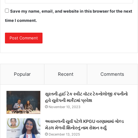
Save my name, email, and website in this browser for the next
time I comment.
Popular
Recent
Comments
સુરતની હાઈ ટેક સ્વીટ વૉટર ટેકનોલોજી કંપનીનો
હવે યુરોપની માર્કેટમાં પ્રવેશ
November 10, 2023
અવાખલની યુર્વા પટેલે KPGU વરણામામાં ગોલ્ડ
મેડલ મેળવી શિનોરનું નામ રોશન કર્યું
December 13, 2025