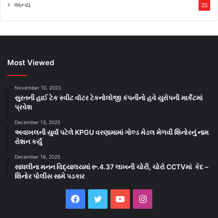
અન્ય
35
Most Viewed
November 10, 2023
સુરતની હાઈ ટેક સ્વીટ વૉટર ટેકનોલોજી કંપનીનો હવે યુરોપની માર્કેટમાં
પ્રવેશ
December 13, 2025
અવાખલની યુર્વા પટેલે KPGU વરણામામાં ગોલ્ડ મેડલ મેળવી શિનોરનું નામ
રોશન કર્યું
December 16, 2025
સાધલીના મનન વિદ્યાલયમાં રૂ.4.37 લાખની ચોરી, ચોરો CCTVમાં કેદ –
શિનોર પોલીસ સામે પડકાર
Facebook
Twitter
YouTube
Instagram