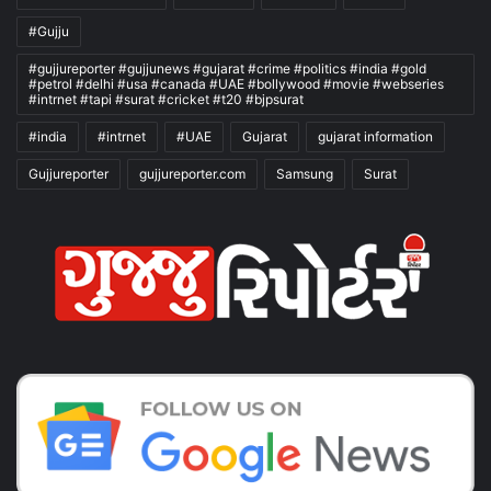
#Gujju
#gujjureporter #gujjunews #gujarat #crime #politics #india #gold
#petrol #delhi #usa #canada #UAE #bollywood #movie #webseries
#intrnet #tapi #surat #cricket #t20 #bjpsurat
#india
#intrnet
#UAE
Gujarat
gujarat information
Gujjureporter
gujjureporter.com
Samsung
Surat