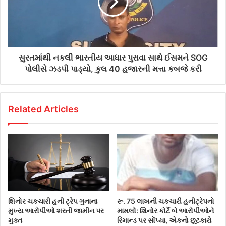
સુરતમાંથી નકલી ભારતીય આધાર પુરાવા સાથે ઈસમને SOG
પોલીસે ઝડપી પાડ્યો, કુલ 40 હજારની મત્તા કબજે કરી
Related Articles
શિનોર ચકચારી હની ટ્રેપ ગુનાના
રૂ. 75 લાખની ચકચારી હનીટ્રેપનો
મુખ્ય આરોપીઓ શરતી જામીન પર
મામલો: શિનોર કોર્ટે બે આરોપીઓને
મુક્ત
રિમાન્ડ પર સોંપ્યા, એકનો છૂટકારો