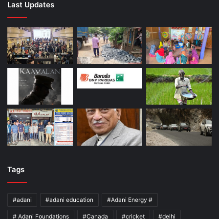
Last Updates
Tags
#adani
#adani education
#Adani Energy #
# Adani Foundations
#Canada
#cricket
#delhi