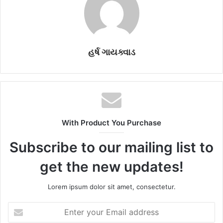
હર્ષ ગાયક્વાડ
With Product You Purchase
Subscribe to our mailing list to
get the new updates!
Lorem ipsum dolor sit amet, consectetur.
E
n