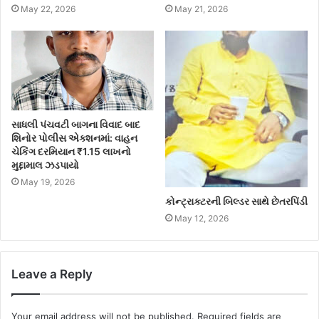
May 22, 2026
May 21, 2026
સાધલી પંચવટી બાગના વિવાદ બાદ
શિનોર પોલીસ એક્શનમાં: વાહન
ચેકિંગ દરમિયાન ₹1.15 લાખનો
મુદ્દામાલ ઝડપાયો
May 19, 2026
કોન્ટ્રાક્ટરની બિલ્ડર સાથે છેતરપિંડી
May 12, 2026
Leave a Reply
Your email address will not be published.
Required fields are