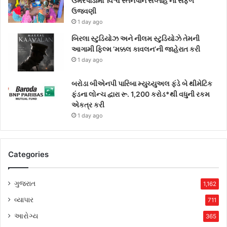
ઉમરપાડામાં ‘વિશ્વ સ્તનપાન સપ્તાહ’ની સફળ
ઉજવણી
1 day ago
બિરલા સ્ટુડિયોઝ અને નીલમ સ્ટુડિયોઝે તેમની
આગામી ફિલ્મ ‘મક્કલ કાવલન’ની જાહેરાત કરી
1 day ago
બરોડા બીએનપી પારિબા મ્યુચ્યુઅલ ફંડે બે થીમેટિક
ફંડના લોન્ચ દ્વારા રૂ. 1,200 કરોડ*થી વધુની રકમ
એકત્ર કરી
1 day ago
Categories
ગુજરાત
1,162
વ્યાપાર
711
આરોગ્ય
365