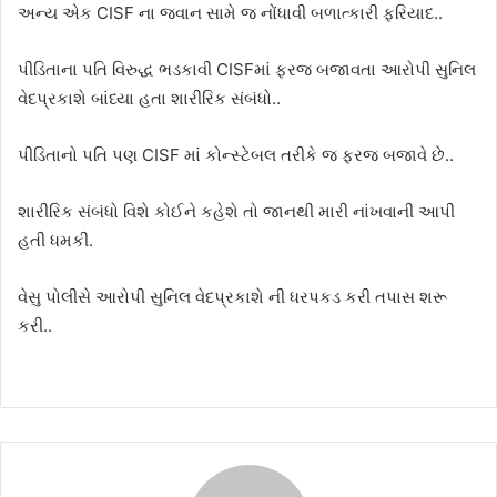
અન્ય એક CISF ના જવાન સામે જ નોંધાવી બળાત્કારી ફરિયાદ..
પીડિતાના પતિ વિરુદ્ધ ભડકાવી CISFમાં ફરજ બજાવતા આરોપી સુનિલ
વેદપ્રકાશે બાંધ્યા હતા શારીરિક સંબંધો..
પીડિતાનો પતિ પણ CISF માં કોન્સ્ટેબલ તરીકે જ ફરજ બજાવે છે..
શારીરિક સંબંધો વિશે કોઈને કહેશે તો જાનથી મારી નાંખવાની આપી
હતી ધમકી.
વેસુ પોલીસે આરોપી સુનિલ વેદપ્રકાશે ની ધરપકડ કરી તપાસ શરૂ
કરી..