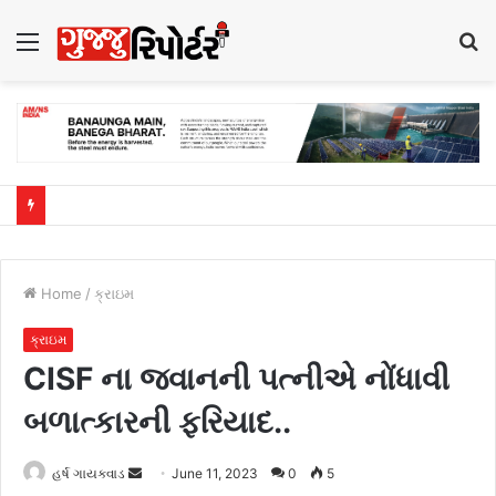
Menu
S
fo
Home
/
ક્રાઇમ
ક્રાઇમ
CISF ના જવાનની પત્નીએ નોંધાવી
બળાત્કારની ફરિયાદ..
હર્ષ ગાયક્વાડ
S
June 11, 2023
0
5