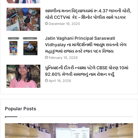
સાધલીના મનન વિદ્યાલયમાં રૂ.4.37 લાખની ચોરી,
ચોરો CCTVમાં કેદ – શિનોર પોલીસ સામે પડકાર
December 16, 2025
Jatin Vaghani Principal Saraswati
Vidhyalay ના માર્ગદર્શનથી આયુષ રાવતનો ખેલ
મહાકુંભમાં રાજ્ય સ્તરે રજત પદક વિજય
February 19, 2026
પુનિયાદની દીકરી ન્યાશા પટેલે CBSE ધોરણ 10માં
92.60% મેળવી સમાજનું નામ રોશન કર્યું
April 16, 2026
Popular Posts