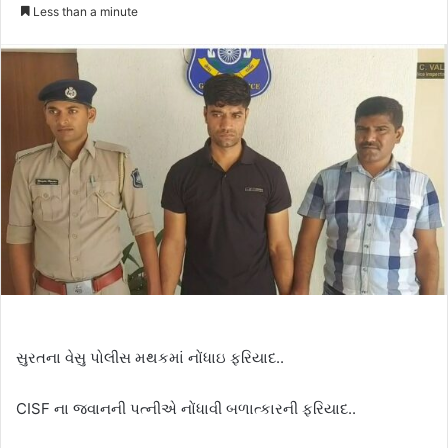
e
Less than a minute
n
d
a
n
e
m
a
i
l
સુરતના વેસુ પોલીસ મથકમાં નોંધાઇ ફરિયાદ..
CISF ના જવાનની પત્નીએ નોંધાવી બળાત્કારની ફરિયાદ..