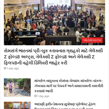
ઓટોમોબાઇલ્સ
સેમસંગે ભારતમાં પ્રી-બુક કરાવનારા ગ્રાહકો માટે ગેલેક્સી
Z ફોલ્ડ8 અલ્ટ્રા, ગેલેક્સી Z ફોલ્ડ8 અને ગેલેક્સી Z
ફ્લિપ8ની વહેલી ડિલિવરી જાહેર કરી
1 day ago
માંગરોળ તાલુકાના કોસંબા-વેલાછા-માંગરોળ-વાંકલ-
ઝંખવાવ માર્ગ પર પેચવર્ક અને સમારકામની કામગીરી
કરવામાં આવી
1 day ago
અદાણી ફાઉન્ડેશનના સુપોષણ પ્રોજેક્ટ હેઠળ