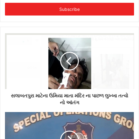
t
e
r
y
o
u
r
E
m
a
i
l
a
d
d
સલાબતપુરા માટેના ઉમિયા માતા મંદિર ના પાછળ લુખ્ખા તત્વો
r
નો આંતંગ
e
s
s