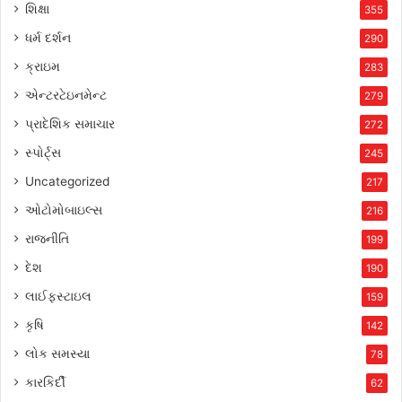
શિક્ષા
355
ધર્મ દર્શન
290
ક્રાઇમ
283
એન્ટરટેઇનમેન્ટ
279
પ્રાદેશિક સમાચાર
272
સ્પોર્ટ્સ
245
Uncategorized
217
ઓટોમોબાઇલ્સ
216
રાજનીતિ
199
દેશ
190
લાઈફસ્ટાઇલ
159
કૃષિ
142
લોક સમસ્યા
78
કારકિર્દી
62