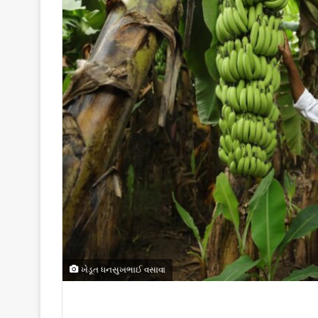
l
ખેડૂત ધનસુખભાઈ વસાવા