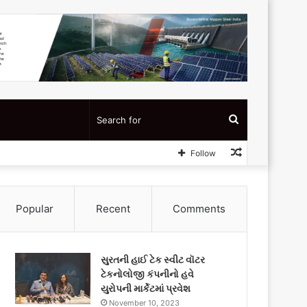
Search
Random
Follow
for
Article
Popular
Recent
Comments
સુરતની હાઈ ટેક સ્વીટ વૉટર
ટેકનોલોજી કંપનીનો હવે
યુરોપની માર્કેટમાં પ્રવેશ
November 10, 2023