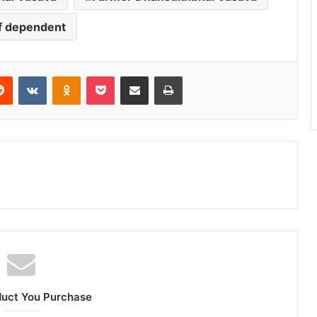
f dependent
Reddit
VKontakte
Odnoklassniki
Pocket
Share via Email
Print
duct You Purchase