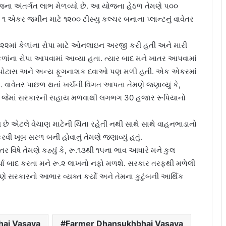
 યોજના અંતર્ગત લાભ મેળવ્યો છે. આ યોજના હેઠળ તેમણે ૫૦૦
 એકર જમીન માટે ૧૨૦૦ ટીસ્યુ કલ્ચર બનાના પ્લાન્ટનું વાવેતર
૨૧-૨૨માં કેળાંના રોપા માટે ઓનલાઇન અરજી કરી હતી અને મારી
ાંના રોપા આપવામાં આવ્યા હતા. ત્યાર બાદ મને ખાતર આપવામાં
૬ બેગ પોટાસ અને અન્ય ફૂગનાશક દવાઓ પણ મળી હતી. એક એકરમાં
છે. વાવેતર પાછળ થતાં ખર્ચની વિગત આપતા તેમણે જણાવ્યું કે,
છે. જેમાં સરકારની સહાય મળવાથી લગભગ 30 હજાર રૂપિયાનો
છે એટલે વેચાણ માટેની ચિંતા રહેતી નથી સાથે સાથે વાહનભાડાનો
ી ખૂબ સરળ બની હોવાનું તેમણે જણાવ્યું હતું.
 વિષે તેમણે કહ્યું કે, રૂ.૧૩થી ૧૫ના ભાવ આધારે મને કુલ
્ચા બાદ કરતા મને રૂ.૨ લાખનો નફો મળશે. સરકાર તરફથી મળેલી
ે સરકારનો આભાર વ્યક્ત કર્યો અને તેમના કુટુંબની આર્થિક
ai Vasava
Farmer Dhansukhbhai Vasava