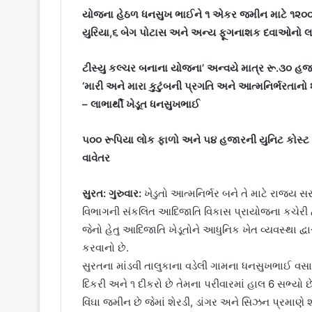
યોજના હેઠળ ધનસુખ ભાઈને ૧ એકર જમીન માટે ૧૨૦૦ ટી
યુરિયા,૬ બેગ પોટાસ અને અન્ય ફૂગનાશક દવાઓનો લ
ટીસ્યુ કલ્ચર બનાના યોજના’ અન્વયે માત્ર રૂ.૩૦ હજ
‘મારી અને મારા કુટુંબની પ્રગતિ અને આત્મનિર્ભરતાનો
– લાભાર્થી ખેડૂત ધનસુખભાઈ
૫૦૦ રૂપિયા લોક ફાળો અને ૫૪ હજારની યુનિટ કોસ્ટ હ
વાવેતર
સુરત: ગુરુવાર:
ખેડુતો આત્મનિર્ભર બને તે માટે રાજ્ય 
વિભાગની સંકલિત આદિજાતિ વિકાસ પ્રાયોજના કચેરી દ્
જેનો હેતુ આદિજાતિ ખેડૂતોને આધુનિક ખેત વ્યવસ્થા દ્વાર
કરવાનો છે.
સુરતના માંડવી તાલુકાના વડેલી ગામના ધનસુખભાઈ વસા
દિકરી અને ૧ દીકરો છે તેમના પરીવારમાં હાલ 6 સભ્યો છે
વિંઘા જમીન છે જેમાં શેરડી, ડાંગર અને સિઝન પ્રમા