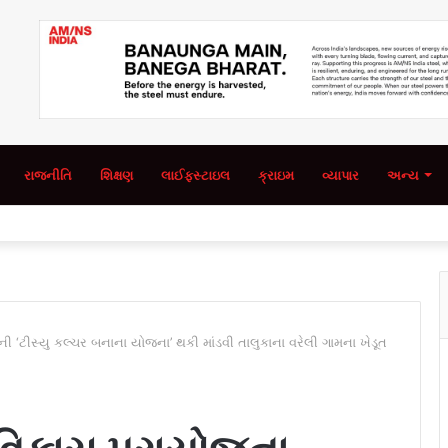
રાજનીતિ
શિક્ષણ
લાઈફસ્ટાઇલ
ક્રાઇમ
વ્યાપાર
અન્ય
‘ટીસ્યુ કલ્ચર બનાના યોજના’ થકી માંડવી તાલુકાના વરેલી ગામના ખેડૂત