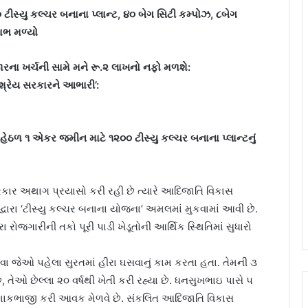
સ્યુ કલ્ચર બનાના પ્લાન્ટ, ૪૦ બેગ સિટી કમ્પોઝ, ૮બેગ
ાભ મળ્યો
ારના ખર્ચની સામે મને રૂ.૨ લાખનો નફો મળશે:
 શ્રેય સરકારને આભારી’:
ેઠળ ૧ એકર જમીન માટે ૧૨૦૦ ટીસ્યુ કલ્ચર બનાના પ્લાન્ટનું
સરકાર અથાગ પ્રયાસો કરી રહી છે ત્યારે આદિજાતિ વિકાસ
વારા ‘ટીસ્યુ કલ્ચર બનાના યોજના’ અમલમાં મુકવામાં આવી છે.
ા રોજગારીની તકો પૂરી પાડી ખેડૂતોની આર્થિક સ્થિતિમાં સુધારો
વા જેઓ પહેલા સુરતમાં હીરા ઘસવાનું કામ કરતા હતા. તેમની ૩
, તેઓ છેલ્લા ૨૦ વર્ષથી ખેતી કરી રહ્યા છે. ધનસુખભાઇ પાસે ૫
ણે શાકભાજી કરી આવક મેળવે છે. સંકલિત આદિજાતિ વિકાસ