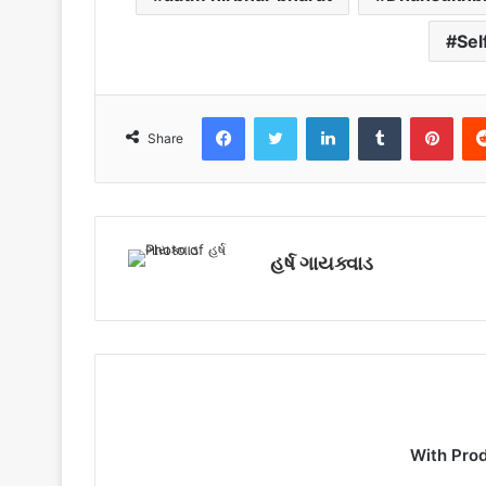
Sel
Facebook
Twitter
LinkedIn
Tumblr
Pinterest
Share
હર્ષ ગાયક્વાડ
With Pro