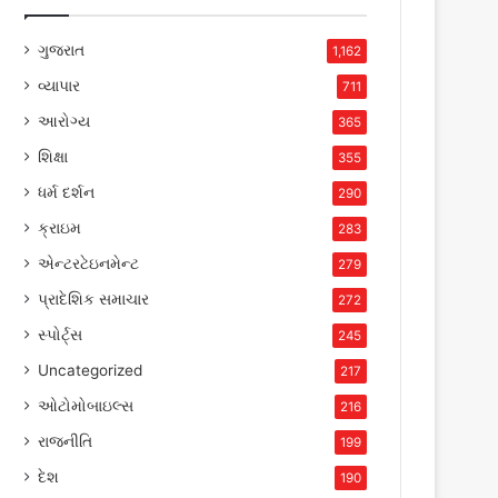
ગુજરાત
1,162
વ્યાપાર
711
આરોગ્ય
365
શિક્ષા
355
ધર્મ દર્શન
290
ક્રાઇમ
283
એન્ટરટેઇનમેન્ટ
279
પ્રાદેશિક સમાચાર
272
સ્પોર્ટ્સ
245
Uncategorized
217
ઓટોમોબાઇલ્સ
216
રાજનીતિ
199
દેશ
190