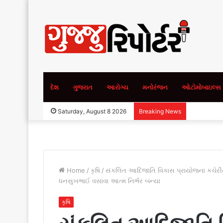
દેશ
ગુજરાત
આરોગ્ય
મનોરંજન
ઓટોમોબાઇલ્સ
Saturday, August 8 2026
Breaking News
Home
/
કૃષિ
/
સંકલિત આદિજાતિ વિકાસ પ્રાયોજના કચેરીની 
ધનસુખભાઈ વસાવા આત્મ નિર્ભર બન્યા
કૃષિ