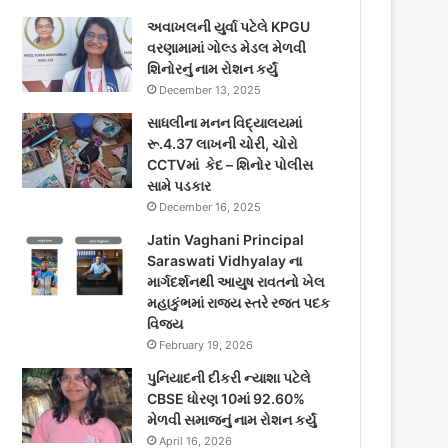
અવાખલની યુર્વા પટેલે KPGU
વરણામામાં ગોલ્ડ મેડલ મેળવી
શિનોરનું નામ રોશન કર્યું
December 13, 2025
સાધલીના મનન વિદ્યાલયમાં
રૂ.4.37 લાખની ચોરી, ચોરો
CCTVમાં કેદ – શિનોર પોલીસ
સામે પડકાર
December 16, 2025
Jatin Vaghani Principal
Saraswati Vidhyalay ના
માર્ગદર્શનથી આયુષ રાવતનો ખેલ
મહાકુંભમાં રાજ્ય સ્તરે રજત પદક
વિજય
February 19, 2026
પુનિયાદની દીકરી ન્યાશા પટેલે
CBSE ધોરણ 10માં 92.60%
મેળવી સમાજનું નામ રોશન કર્યું
April 16, 2026