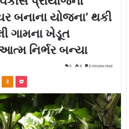
વિકાસ પ્રાયોજના
લ્ચર બનાના યોજના’ થકી
લી ગામના ખેડૂત
ત્મ નિર્ભર બન્યા
0
4
2 minutes read
ontakte
Odnoklassniki
Pocket