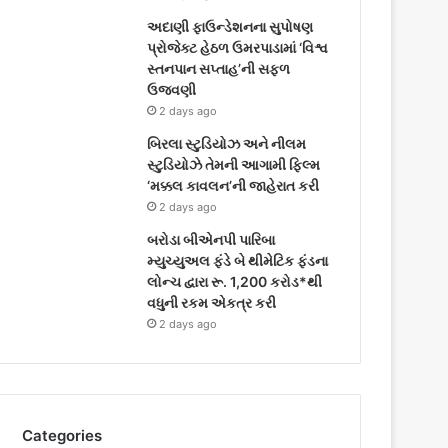
અદાણી ફાઉન્ડેશનના સુપોષણ
પ્રોજેક્ટ હેઠળ ઉમરપાડામાં ‘વિશ્વ
સ્તનપાન સપ્તાહ’ની સફળ
ઉજવણી
2 days ago
બિરલા સ્ટુડિયોઝ અને નીલમ
સ્ટુડિયોઝે તેમની આગામી ફિલ્મ
‘મક્કલ કાવલન’ની જાહેરાત કરી
2 days ago
બરોડા બીએનપી પારિબા
મ્યુચ્યુઅલ ફંડે બે થીમેટિક ફંડના
લોન્ચ દ્વારા રૂ. 1,200 કરોડ*થી
વધુની રકમ એકત્ર કરી
2 days ago
Categories