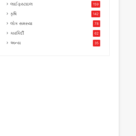
લાઈફસ્ટાઇલ
159
કૃષિ
142
લોક સમસ્યા
78
કારકિર્દી
62
અન્ય
35