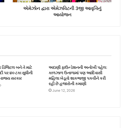
એમેઝોન દ્વારા એમેઝવિટની 3જી આવૃત્તિનું
આયોજન
ો ડિજિટલ બને તે માટે
અદાણી ફાઉન્ડેશનની અનોખી પહેલ:
ીદી પર ૪૦ ટકા સુધીની
કાળઝાળ ઉનાળામાં પણ આદિવાસી
રાજ્ય સરકાર
મહિલા ખેડૂતો શાકભાજી પકવીને કરી
રહી છે હજારોની કમાણી
o
June 12, 2026