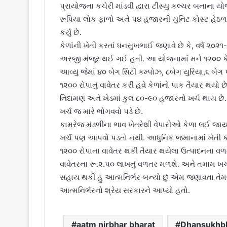
પ્રાયોજના કચેરી માંડવી દ્વારા ટીસ્યુ કલ્ચર બનાના
રૂપિયા લોક ફાળો અને ૫૪ હજારની યુનિટ કોસ્ટ હેઠળ ૧
કર્યું છે.
કેળાંની ખેતી કરતાં ધનસુખભાઈ જણાવે છે કે, વર્ષ ૨૦
અરજી મંજૂર થઈ ગઈ હતી. આ યોજનામાં મને ૧૨૦૦ કેળ
આવ્યું જેમાં ૪૦ બેગ સિટી કમ્પોઝ, ૮બેગ યુરિયા,
૧૨૦૦ રોપાનું વાવેતર કરી હવે કેળાંનો પાક તૈયાર થયો 
નિદામણ અને ખેડમાં કુલ ૮૦-૯૦ હજારનો ખર્ચ થાય 
ખર્ચ જ મારે ભોગવવો પડે છે.
કામરેજ મંડળીના ભાવ ખેતરેથી વેપારીઓ કેળા લઈ જાય 
ખર્ચ પણ આપવો પડતો નથી. આધુનિક જમાનામાં ખેતી કરવ
૧૨૦૦ રોપાના વાવેતર થકી તૈયાર થયેલા ઉત્પાદનના વળતર
વાવેતરના રૂ.૨.૫૦ લાખનું વળતર મળશે. અને તમામ ખર
સહાય થકી હું આત્મનિર્ભર બન્યો છું એમ જણાવતા તેમણ
આત્મનિર્ભરનો શ્રેય સરકારને આપ્યો હતો.
aatm nirbhar bharat
Dhansukhbh