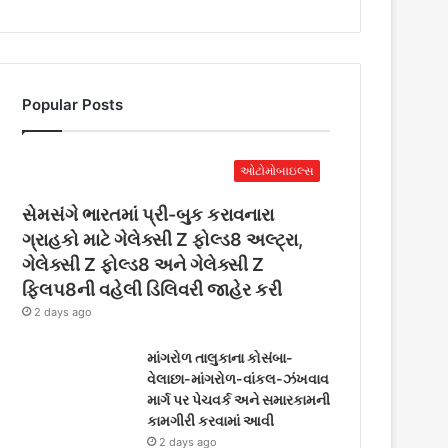
Popular Posts
ઓટોમોબાઇલ્સ
સેમસંગે ભારતમાં પ્રી-બુક કરાવનારા
ગ્રાહકો માટે ગેલેક્સી Z ફોલ્ડ8 અલ્ટ્રા,
ગેલેક્સી Z ફોલ્ડ8 અને ગેલેક્સી Z
ફ્લિપ8ની વહેલી ડિલિવરી જાહેર કરી
2 days ago
માંગરોળ તાલુકાના કોસંબા-
વેલાછા-માંગરોળ-વાંકલ-ઝંખવાવ
માર્ગ પર પેચવર્ક અને સમારકામની
કામગીરી કરવામાં આવી
2 days ago