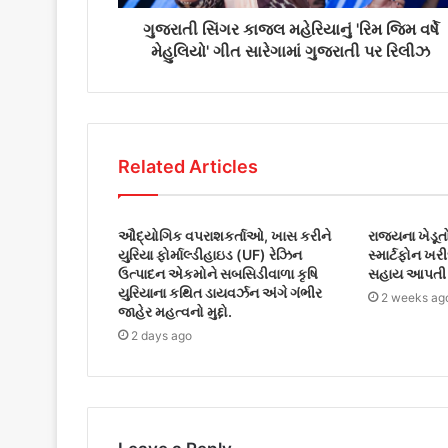
r
ગુજરાતી સિંગર કાજલ મહેરિયાનું 'રિમ જિમ વર્ષે
e
મેહુલિયો' ગીત સારેગામાં ગુજરાતી પર રિલીઝ
s
s
Related Articles
ઔદ્યોગિક વપરાશકર્તાઓ, ખાસ કરીને
રાજ્યના ખેડૂત
યુરિયા ફોર્માલ્ડીહાઇડ (UF) રેઝિન
સ્માર્ટફોન ખર
ઉત્પાદન એકમોને સબસિડીવાળા કૃષિ
સહાય આપતી 
યુરિયાના કથિત ડાયવર્ઝન અંગે ગંભીર
2 weeks ag
જાહેર મહત્વનો મુદ્દો.
2 days ago