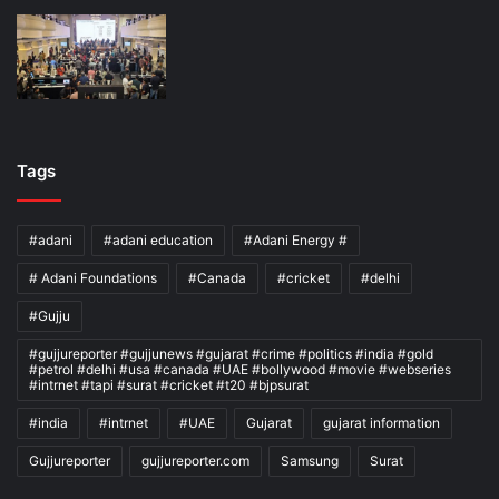
Tags
#adani
#adani education
#Adani Energy #
# Adani Foundations
#Canada
#cricket
#delhi
#Gujju
#gujjureporter #gujjunews #gujarat #crime #politics #india #gold
#petrol #delhi #usa #canada #UAE #bollywood #movie #webseries
#intrnet #tapi #surat #cricket #t20 #bjpsurat
#india
#intrnet
#UAE
Gujarat
gujarat information
Gujjureporter
gujjureporter.com
Samsung
Surat