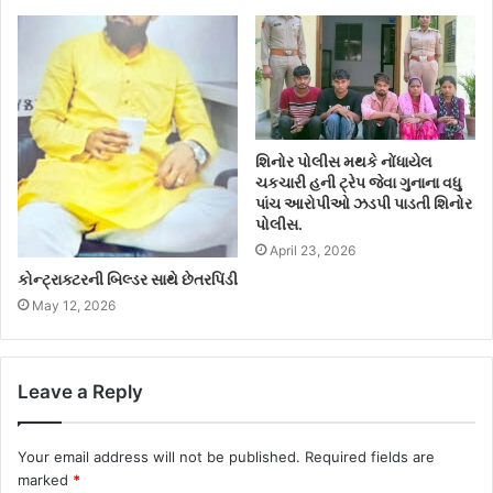
શિનોર પોલીસ મથકે નોંધાયેલ
ચકચારી હની ટ્રેપ જેવા ગુનાના વધુ
પાંચ આરોપીઓ ઝડપી પાડતી શિનોર
પોલીસ.
April 23, 2026
કોન્ટ્રાક્ટરની બિલ્ડર સાથે છેતરપિંડી
May 12, 2026
Leave a Reply
Your email address will not be published.
Required fields are
marked
*