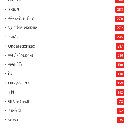
290
ક્રાઇમ
283
એન્ટરટેઇનમેન્ટ
279
પ્રાદેશિક સમાચાર
272
સ્પોર્ટ્સ
245
Uncategorized
217
ઓટોમોબાઇલ્સ
216
રાજનીતિ
199
દેશ
190
લાઈફસ્ટાઇલ
159
કૃષિ
142
લોક સમસ્યા
78
કારકિર્દી
62
અન્ય
35