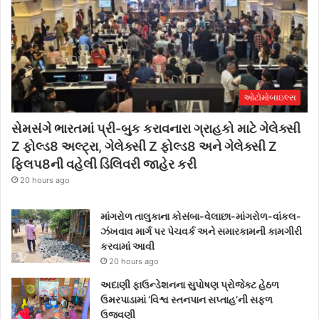
ઓટોમોબાઇલ્સ
સેમસંગે ભારતમાં પ્રી-બુક કરાવનારા ગ્રાહકો માટે ગેલેક્સી
Z ફોલ્ડ8 અલ્ટ્રા, ગેલેક્સી Z ફોલ્ડ8 અને ગેલેક્સી Z
ફ્લિપ8ની વહેલી ડિલિવરી જાહેર કરી
20 hours ago
માંગરોળ તાલુકાના કોસંબા-વેલાછા-માંગરોળ-વાંકલ-
ઝંખવાવ માર્ગ પર પેચવર્ક અને સમારકામની કામગીરી
કરવામાં આવી
20 hours ago
અદાણી ફાઉન્ડેશનના સુપોષણ પ્રોજેક્ટ હેઠળ
ઉમરપાડામાં ‘વિશ્વ સ્તનપાન સપ્તાહ’ની સફળ
ઉજવણી