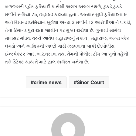
બળજબરી પૂર્વક ફરિયાદી પાસેથી અલગ અલગ સ્થળે, ટુકડે ટુકડે
મળીને રૂપિયા 75,75,550 કઢાવ્યા હતા . અત્યાર સુધી ફરિયાદના 9
અને રિમાન્ડ દરમિયાન ખુલેલા અન્ય 3 મળીને 12 આરોપીઓ ને પકડી,
તેના રિમાન્ડ પુરા થતા જામીન પર મુક્ત થયેલા છે. ગુનામાં સામેલ
માલસર માંંડવા વચ્ચે આવેલ મહારાજનું મકાન , મહારાજ, અન્ય એક
લંગડો અને આશિકની અલ્ટો ગાડી ઝડપવાના બાકી છે.પોલીસ
ઈન્સ્પેકટર આર.આર.વસાવા તથા તેમની પોલીસ ટીમ આ ગુનો વહેલી
તકે ડિટેક્ટ થાય તે માટે હાલ કાર્યરત બનેલા છે.
crime news
Sinor Court