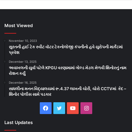
Most Viewed
November 10, 2023
સુરતની હાઈ ટેક સ્વીટ વૉટર ટેકનોલોજી કંપનીનો હવે યુરોપની માર્કેટમાં
પ્રવેશ
December 13, 2025
અવાખલની યુર્વા પટેલે KPGU વરણામામાં ગોલ્ડ મેડલ મેળવી શિનોરનું નામ
રોશન કર્યું
December 16, 2025
સાધલીના મનન વિદ્યાલયમાં રૂ.4.37 લાખની ચોરી, ચોરો CCTVમાં કેદ –
શિનોર પોલીસ સામે પડકાર
Facebook
Twitter
YouTube
Instagram
Last Updates