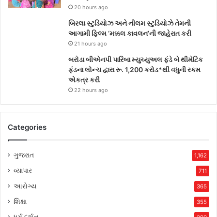
20 hours ago
બિરલા સ્ટુડિયોઝ અને નીલમ સ્ટુડિયોઝે તેમની
આગામી ફિલ્મ ‘મક્કલ કાવલન’ની જાહેરાત કરી
21 hours ago
બરોડા બીએનપી પારિબા મ્યુચ્યુઅલ ફંડે બે થીમેટિક
ફંડના લોન્ચ દ્વારા રૂ. 1,200 કરોડ*થી વધુની રકમ
એકત્ર કરી
22 hours ago
Categories
ગુજરાત
1,162
વ્યાપાર
711
આરોગ્ય
365
શિક્ષા
355
ધર્મ દર્શન