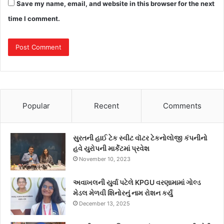
Save my name, email, and website in this browser for the next
time I comment.
Popular
Recent
Comments
સુરતની હાઈ ટેક સ્વીટ વૉટર ટેકનોલોજી કંપનીનો
હવે યુરોપની માર્કેટમાં પ્રવેશ
November 10, 2023
અવાખલની યુર્વા પટેલે KPGU વરણામામાં ગોલ્ડ
મેડલ મેળવી શિનોરનું નામ રોશન કર્યું
December 13, 2025