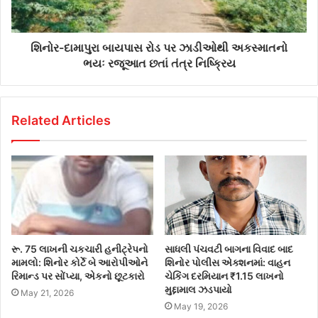
શિનોર-દામાપુરા બાયપાસ રોડ પર ઝાડીઓથી અકસ્માતનો
ભયઃ રજૂઆત છતાં તંત્ર નિષ્ક્રિય
Related Articles
રૂ. 75 લાખની ચકચારી હનીટ્રેપનો
સાધલી પંચવટી બાગના વિવાદ બાદ
મામલો: શિનોર કોર્ટે બે આરોપીઓને
શિનોર પોલીસ એક્શનમાં: વાહન
રિમાન્ડ પર સોંપ્યા, એકનો છૂટકારો
ચેકિંગ દરમિયાન ₹1.15 લાખનો
મુદ્દામાલ ઝડપાયો
May 21, 2026
May 19, 2026