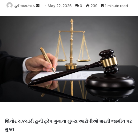
હર્ષ ગાયક્વાડ
S
May 22, 2026
0
239
1 minute read
e
n
d
a
n
e
m
a
i
l
શિનોર ચકચારી હની ટ્રેપ ગુનાના મુખ્ય આરોપીઓ શરતી જામીન પર
મુક્ત