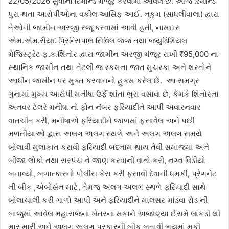
22/05/2026 સુધીના રિમાન્ડ મંજૂર કરવામાં આવેલ છે. આજે રિમાન્ડ
પુરા થતા આરોપીઓના વકીલ આસિફ આઈ. નકુમ (સાધલીવાલા) દ્વારા
તેઓની જામીન અરજી રજૂ કરવામાં આવી હતી, નામદાર
એમ.એમ.સૈયદ પ્રિન્સિપાલ સિવિલ જજ તથા જ્યુડિશિયલ
મેજિસ્ટ્રેટ ફ.ક.શિનોર દ્વારા જામીન અરજી મંજૂર રાખી ₹95,000 ના
સ્થાનિક જામીન તથા તેટલી જ રકમના જાત મુચરકા અને શરતોને
આધીન જામીન પર મુક્ત કરવાનનો હુકમ કરેલ છે. આ સમગ્ર
ગુનામાં મુખ્ય આરોપી મનીષા ઉર્ફે શાંતા ભુરા વસાવા છે, કેમકે શિનોરના
અનવર ટેલરે મનીષા નો ફોન નંબર ફરિયાદીને આપી અવારનવાર
વાતચીત કરી, મનીષાએ ફરિયાદીને જાળમાં ફસાવેલ અને પછી
મળતીયાઓ દ્વારા અલગ અલગ સ્થળે અને અલગ અલગ સમયે
બોલાવી મુલાકાત કરાવી ફરિયાદી બદનામ થાય તેવી સમાજમાં અને
બીજા લોકો તથા સરપંચ ને જાણ કરવાની વાતો કરી, નગ્ન વિડીયો
બનાવ્યો, બળાત્કારનો પોલીસ કેસ કરી ફસાવી દેવાની ધમકી, પ્રેગનેટ
ની બીક ,એબોર્સન માટે, તેમજ અલગ અલગ સ્થળે ફરિયાદી સાથે
બોલાચાલી કરી ગાળો આપી અને ફરિયાદીને માલસર માંડવા રોડ ની
બાજુમાં આવેલ મહારાજના ખેતરના મકાને અજાણ્યા ઈસમે લાકડી થી
માર મારી અને અલગ અલગ પ્રકારની બીક બતાવી ભયમાં મૂકી