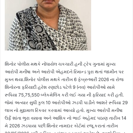
શિનોર પોલીસ મથકે નોંધાયેલ ચકચારી હની ટ્રેપ ગુનામાં મુખ્ય
આરોપી મનીષા અને આરોપી એહમદને રિમાન્ડ પુરા થતાં જામીન પર
મુક્ત થયા.શિનોર પોલીસ મથકે તારીખ 6 ફેબ્રુઆરી 2026 ના રોજ
શિનોરના ફરિયાદી હરેશ રણછોડ પટેલે 9 (નવ) આરોપીઓ સામે
રૂપિયા 75,75,550 બ્લેકમેલિંગ કરી લઈ ગયા ની ફરિયાદ કરી હતી.
જેમાં અત્યાર સુધી કુલ 10 આરોપીઓ ઝડપી પાડીને આશરે રૂપિયા 29
લાખ નો મુદ્દામાલ રિકવર કરવામાં આવ્યો હતો. મુખ્ય આરોપી મનીષા
ઉર્ફે શાંતા ભુરા વસાવા અને આશિક નો ભાઈ અહેમદ પઠાણ તારીખ 14
મે 2026 ઝડપાયા પછી શિનોર નામદાર કોર્ટમાં રજૂ કરાતાં તારીખ