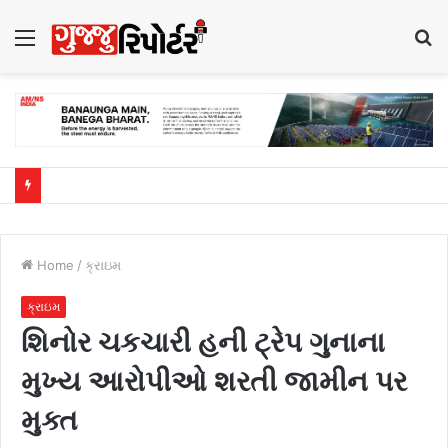
Menu
S
fo
Home
/
ક્રાઇમ
ક્રાઇમ
શિનોર ચકચારી હની ટ્રેપ ગુનાના
મુખ્ય આરોપીઓ શરતી જામીન પર
મુક્ત