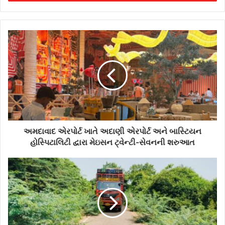
r
y
o
u
r
E
m
a
i
l
a
d
d
અમદાવાદ એરપોર્ટ ખાતે અદાણી એરપોર્ટ અને બાસ્ટિયન
r
હોસ્પિટાલિટી દ્વારા મેઇસન ટ્વેન્ટી-સેવનની શરુઆત
e
s
s