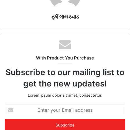
હર્ષ ગાયક્વાડ
With Product You Purchase
Subscribe to our mailing list to
get the new updates!
Lorem ipsum dolor sit amet, consectetur.
E
n
t
e