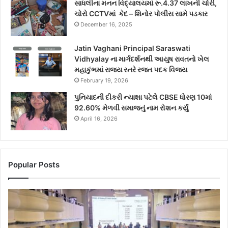
સાધલીના મનન વિદ્યાલયમાં રૂ.4.37 લાખની ચોરી,
ચોરો CCTVમાં કેદ – શિનોર પોલીસ સામે પડકાર
December 16, 2025
Jatin Vaghani Principal Saraswati
Vidhyalay ના માર્ગદર્શનથી આયુષ રાવતનો ખેલ
મહાકુંભમાં રાજ્ય સ્તરે રજત પદક વિજય
February 19, 2026
પુનિયાદની દીકરી ન્યાશા પટેલે CBSE ધોરણ 10માં
92.60% મેળવી સમાજનું નામ રોશન કર્યું
April 16, 2026
Popular Posts