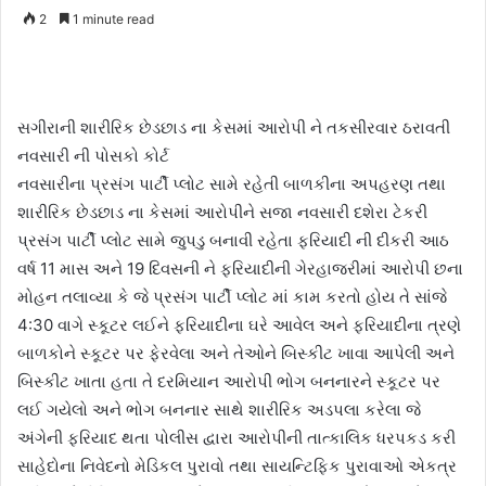
e
2
1 minute read
n
d
a
n
સગીરાની શારીરિક છેડછાડ ના કેસમાં આરોપી ને તકસીરવાર ઠરાવતી
e
નવસારી ની પોસકો કોર્ટ
m
નવસારીના પ્રસંગ પાર્ટી પ્લોટ સામે રહેતી બાળકીના અપહરણ તથા
a
શારીરિક છેડછાડ ના કેસમાં આરોપીને સજા નવસારી દશેરા ટેકરી
i
પ્રસંગ પાર્ટી પ્લોટ સામે જુપડુ બનાવી રહેતા ફરિયાદી ની દીકરી આઠ
l
વર્ષ 11 માસ અને 19 દિવસની ને ફરિયાદીની ગેરહાજરીમાં આરોપી છના
મોહન તલાવ્યા કે જે પ્રસંગ પાર્ટી પ્લોટ માં કામ કરતો હોય તે સાંજે
4:30 વાગે સ્કૂટર લઈને ફરિયાદીના ઘરે આવેલ અને ફરિયાદીના ત્રણે
બાળકોને સ્કૂટર પર ફેરવેલા અને તેઓને બિસ્કીટ ખાવા આપેલી અને
બિસ્કીટ ખાતા હતા તે દરમિયાન આરોપી ભોગ બનનારને સ્કૂટર પર
લઈ ગયેલો અને ભોગ બનનાર સાથે શારીરિક અડપલા કરેલા જે
અંગેની ફરિયાદ થતા પોલીસ દ્વારા આરોપીની તાત્કાલિક ધરપકડ કરી
સાહેદોના નિવેદનો મેડિકલ પુરાવો તથા સાયન્ટિફિક પુરાવાઓ એકત્ર