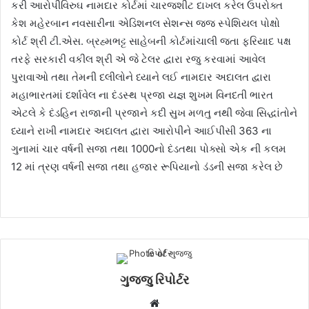
કરી આરોપીવિરુઘ નામદાર કોર્ટમાં ચારજશીટ દાખલ કરેલ ઉપરોક્ત
કેશ મહેરબાન નવસારીના એડિશનલ સેશન્સ જજ સ્પેશિયલ પોક્ષો
કોર્ટ શ્રી ટી.એસ. બ્રહ્મભટ્ટ સાહેબની કોર્ટમાંચાલી જતા ફરિયાદ પક્ષ
તરફે સરકારી વકીલ શ્રી એ જે ટેલર દ્વારા રજુ કરવામાં આવેલ
પુરાવાઓ તથા તેમની દલીલોને ધ્યાને લઈ નામદાર અદાલત દ્વારા
મહાભારતમાં દર્શાવેલ ના દંડસ્થ પ્રજા યજ્ઞ શુખમ વિનદતી ભારત
એટલે કે દંડહિન રાજાની પ્રજાને કદી સુખ મળતુ નથી જેવા સિદ્ધાંતોને
ધ્યાને રાખી નામદાર અદાલત દ્વારા આરોપીને આઈપીસી 363 ના
ગુનામાં ચાર વર્ષની સજા તથા 1000નો દંડતથા પોક્સો એક ની કલમ
12 માં ત્રણ વર્ષની સજા તથા હજાર રૂપિયાનો ડંડની સજા કરેલ છે
ગુજ્જુ રિપોર્ટર
W