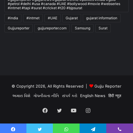
#petrol #delhi #usa #canada #UAE #bollywood #movie #webseries
#intrnet #tapi #surat #cricket #t20 #bjpsurat
#india
#intrnet
#UAE
Gujarat
gujarat information
Gujjureporter
gujjureporter.com
Samsung
Surat
© Copyright 2026, All Rights Reserved |
Gujju Reporter
અમારા વિશે
ગોપનીયતા નીતિ
સંપર્ક કરો
English News
हिंदी न्यूज़
Facebook
Twitter
YouTube
Instagram