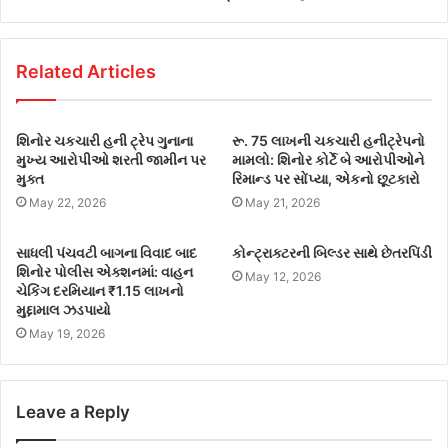
Related Articles
શિનોર ચકચારી હની ટ્રેપ ગુનાના
રૂ. 75 લાખની ચકચારી હનીટ્રેપનો
મુખ્ય આરોપીઓ શરતી જામીન પર
મામલો: શિનોર કોર્ટે બે આરોપીઓને
મુક્ત
રિમાન્ડ પર સોંપ્યા, એકનો છૂટકારો
May 22, 2026
May 21, 2026
સાધલી પંચવટી બાગના વિવાદ બાદ
કોન્ટ્રાક્ટરની બિલ્ડર સાથે છેતરપિંડી
શિનોર પોલીસ એક્શનમાં: વાહન
May 12, 2026
ચેકિંગ દરમિયાન ₹1.15 લાખનો
મુદ્દામાલ ઝડપાયો
May 19, 2026
Leave a Reply