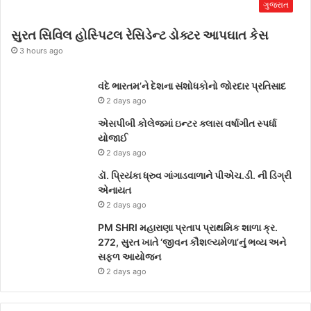
ગુજરાત
સુરત સિવિલ હોસ્પિટલ રેસિડેન્ટ ડોક્ટર આપઘાત કેસ
3 hours ago
વંદે ભારતમ’ને દેશના સંશોધકોનો જોરદાર પ્રતિસાદ
2 days ago
એસપીબી કોલેજમાં ઇન્ટર ક્લાસ વર્ષાગીત સ્પર્ધા
યોજાઈ
2 days ago
ડૉ. પ્રિયંકા ધ્રુવ ગાંગાડવાળાને પીએચ.ડી. ની ડિગ્રી
એનાયત
2 days ago
PM SHRI મહારાણા પ્રતાપ પ્રાથમિક શાળા ક્ર.
272, સુરત ખાતે ‘જીવન કૌશલ્યમેળા’નું ભવ્ય અને
સફળ આયોજન
2 days ago