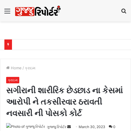
Menu
S
fo
Home
/
ક્રાઇમ
ક્રાઇમ
સગીરાની શારીરિક છેડછાડ ના કેસમાં
આરોપી ને તકસીરવાર ઠરાવતી
નવસારી ની પોસકો કોર્ટ
ગુજ્જુ રિપોર્ટર
S
March 30, 2023
0