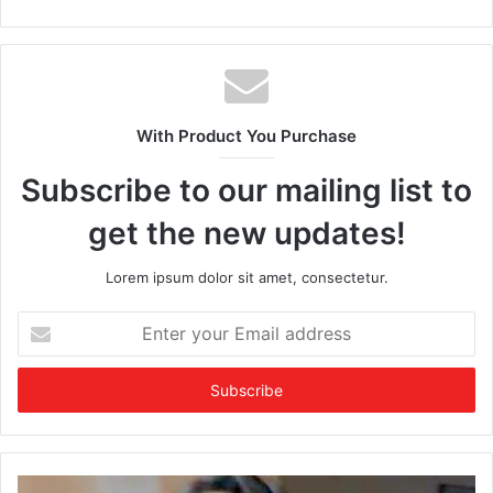
e
b
s
i
t
With Product You Purchase
e
Subscribe to our mailing list to
get the new updates!
Lorem ipsum dolor sit amet, consectetur.
E
n
t
e
r
y
o
u