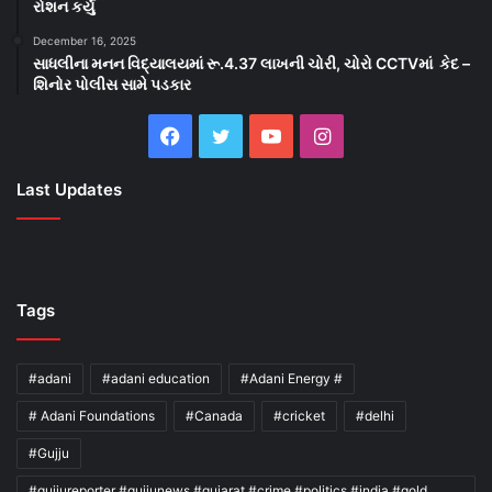
રોશન કર્યું
December 16, 2025
સાધલીના મનન વિદ્યાલયમાં રૂ.4.37 લાખની ચોરી, ચોરો CCTVમાં કેદ –
શિનોર પોલીસ સામે પડકાર
Facebook
Twitter
YouTube
Instagram
Last Updates
Tags
#adani
#adani education
#Adani Energy #
# Adani Foundations
#Canada
#cricket
#delhi
#Gujju
#gujjureporter #gujjunews #gujarat #crime #politics #india #gold