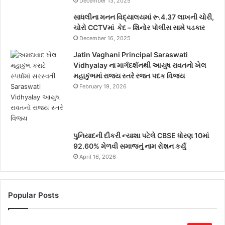
December 13, 2025
સાધલીના મનન વિદ્યાલયમાં રૂ.4.37 લાખની ચોરી,
ચોરો CCTVમાં કેદ – શિનોર પોલીસ સામે પડકાર
December 16, 2025
Jatin Vaghani Principal Saraswati
Vidhyalay ના માર્ગદર્શનથી આયુષ રાવતનો ખેલ
મહાકુંભમાં રાજ્ય સ્તરે રજત પદક વિજય
February 19, 2026
પુનિયાદની દીકરી ન્યાશા પટેલે CBSE ધોરણ 10માં
92.60% મેળવી સમાજનું નામ રોશન કર્યું
April 16, 2026
Popular Posts