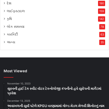
દેશ
190
લાઈફસ્ટાઇલ
159
કૃષિ
142
લોક સમસ્યા
78
કારકિર્દી
63
અન્ય
35
Most Viewed
November 10, 2023
સુરતની હાઈ ટેક સ્વીટ વૉટર ટેકનોલોજી કંપનીનો હવે યુરોપની માર્કેટમાં
પ્રવેશ
December 13, 2025
અવાખલની યુર્વા પટેલે KPGU વરણામામાં ગોલ્ડ મેડલ મેળવી શિનોરનું નામ