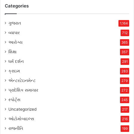
Categories
ગુજરાત
1,164
વ્યાપાર
712
આરોગ્ય
365
શિક્ષા
357
ધર્મ દર્શન
291
ક્રાઇમ
283
એન્ટરટેઇનમેન્ટ
279
પ્રાદેશિક સમાચાર
272
સ્પોર્ટ્સ
245
Uncategorized
217
ઓટોમોબાઇલ્સ
216
રાજનીતિ
199