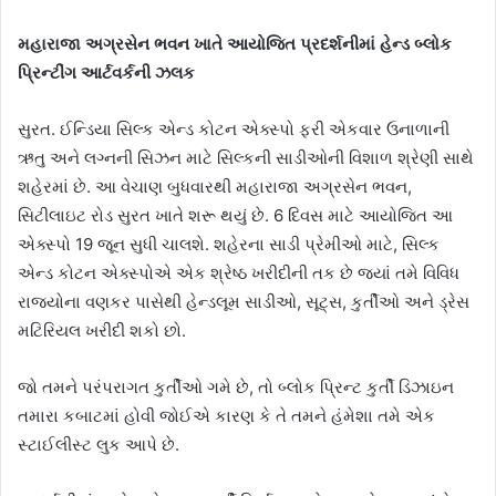
મહારાજા અગ્રસેન ભવન ખાતે આયોજિત પ્રદર્શનીમાં હેન્ડ બ્લોક
પ્રિન્ટીંગ આર્ટવર્કની ઝલક
સુરત. ઈન્ડિયા સિલ્ક એન્ડ કોટન એક્સ્પો ફરી એકવાર ઉનાળાની
ઋતુ અને લગ્નની સિઝન માટે સિલ્કની સાડીઓની વિશાળ શ્રેણી સાથે
શહેરમાં છે. આ વેચાણ બુધવારથી મહારાજા અગ્રસેન ભવન,
સિટીલાઇટ રોડ સુરત ખાતે શરૂ થયું છે. 6 દિવસ માટે આયોજિત આ
એક્સ્પો 19 જૂન સુધી ચાલશે. શહેરના સાડી પ્રેમીઓ માટે, સિલ્ક
એન્ડ કોટન એક્સ્પોએ એક શ્રેષ્ઠ ખરીદીની તક છે જ્યાં તમે વિવિધ
રાજ્યોના વણકર પાસેથી હેન્ડલૂમ સાડીઓ, સૂટ્સ, કુર્તીઓ અને ડ્રેસ
મટિરિયલ ખરીદી શકો છો.
જો તમને પરંપરાગત કુર્તીઓ ગમે છે, તો બ્લોક પ્રિન્ટ કુર્તી ડિઝાઇન
તમારા કબાટમાં હોવી જોઈએ કારણ કે તે તમને હંમેશા તમે એક
સ્ટાઈલીસ્ટ લુક આપે છે.