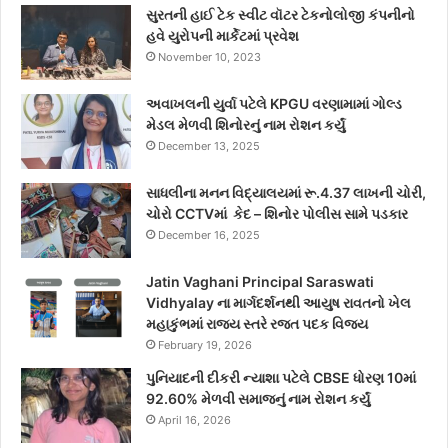
સુરતની હાઈ ટેક સ્વીટ વૉટર ટેકનોલોજી કંપનીનો
હવે યુરોપની માર્કેટમાં પ્રવેશ
November 10, 2023
અવાખલની યુર્વા પટેલે KPGU વરણામામાં ગોલ્ડ
મેડલ મેળવી શિનોરનું નામ રોશન કર્યું
December 13, 2025
સાધલીના મનન વિદ્યાલયમાં રૂ.4.37 લાખની ચોરી,
ચોરો CCTVમાં કેદ – શિનોર પોલીસ સામે પડકાર
December 16, 2025
Jatin Vaghani Principal Saraswati
Vidhyalay ના માર્ગદર્શનથી આયુષ રાવતનો ખેલ
મહાકુંભમાં રાજ્ય સ્તરે રજત પદક વિજય
February 19, 2026
પુનિયાદની દીકરી ન્યાશા પટેલે CBSE ધોરણ 10માં
92.60% મેળવી સમાજનું નામ રોશન કર્યું
April 16, 2026