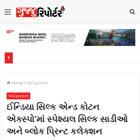
Menu
S
fo
Home
/
લાઈફસ્ટાઇલ
લાઈફસ્ટાઇલ
ઈન્ડિયા સિલ્ક એન્ડ કોટન
એક્સ્પો’માં સ્પેશ્યલ સિલ્ક સાડીઓ
અને બ્લોક પ્રિન્ટ કલેક્શન