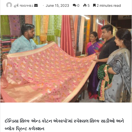
હર્ષ ગાયક્વાડ
S
June 15, 2023
0
5
2 minutes read
e
n
d
a
n
e
m
a
i
l
ઈન્ડિયા સિલ્ક એન્ડ કોટન એક્સ્પો’માં સ્પેશ્યલ સિલ્ક સાડીઓ અને
બ્લોક પ્રિન્ટ કલેક્શન