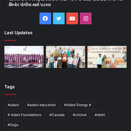
શિનોર પોલીસ સામે પડકાર
Facebook
Twitter
YouTube
Instagram
Last Updates
Tags
#adani
#adani education
#Adani Energy #
# Adani Foundations
#Canada
#cricket
#delhi
#Gujju