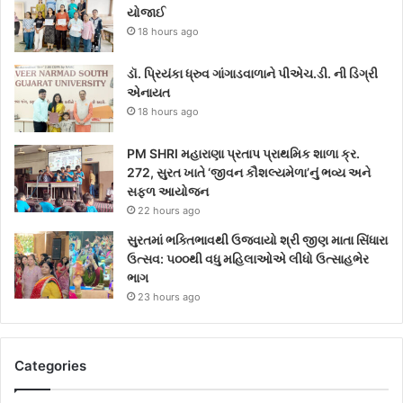
યોજાઈ
18 hours ago
ડૉ. પ્રિયંકા ધ્રુવ ગાંગાડવાળાને પીએચ.ડી. ની ડિગ્રી
એનાયત
18 hours ago
PM SHRI મહારાણા પ્રતાપ પ્રાથમિક શાળા ક્ર.
272, સુરત ખાતે ‘જીવન કૌશલ્યમેળા’નું ભવ્ય અને
સફળ આયોજન
22 hours ago
સુરતમાં ભક્તિભાવથી ઉજવાયો શ્રી જીણ માતા સિંધારા
ઉત્સવ: ૫૦૦થી વધુ મહિલાઓએ લીધો ઉત્સાહભેર
ભાગ
23 hours ago
Categories