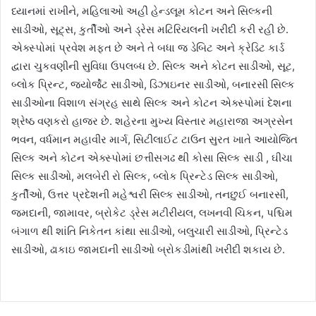
ધ્યાનમાં રાખીને, મહિલાઓ અહીં હેન્ડલૂમ કોટન અને સિલ્કની
સાડીઓ, સૂટ્સ, કુર્તીઓ અને ડ્રેસ મટિરિયલની ખરીદી કરી રહી છે.
એક્સ્પોમાં પ્રવેશ મફત છે અને તે બધા જ ડેબિટ અને ક્રેડિટ કાર્ડ
દ્વારા ચુકવણીની સુવિધા ઉપલબ્ધ છે. સિલ્ક અને કોટન સાડીઓ, સૂટ,
બ્લોક પ્રિન્ટ, જ્યોર્જેટ સાડીઓ, ડિઝાઇનર સાડીઓ, બનારસી સિલ્ક
સાડીઓના વિશાળ સંગ્રહ સાથે સિલ્ક અને કોટન એક્સ્પોમાં દેશના
શ્રેષ્ઠ વણકરો હાજર છે. શહેરના મુખ્ય વિસ્તાર મહારાજા અગ્રસેન
ભવન, વર્ધમાન મહાવીર માર્ગ, સિટીલાઈટ ટાઉન સુરત ખાતે આયોજિત
સિલ્ક અને કોટન એક્સ્પોમાં છત્તીસગઢ થી કોસા સિલ્ક સાડી , ઘીચા
સિલ્ક સાડીઓ, મલબેરી રો સિલ્ક, બ્લોક પ્રિન્ટેડ સિલ્ક સાડીઓ,
કુર્તીઓ, ઉત્તર પ્રદેશની મહેશ્વરી સિલ્ક સાડીઓ, તનછુઈ બનારસી,
જમદાની, જામાવર, બ્રોકેટ ડ્રેસ મટીરીયલ, લખનવી ચિકન, પશ્ચિમ
બંગાળ થી શાંતિ નિકેતન કાંથા સાડીઓ, બલુચારી સાડીઓ, પ્રિન્ટેડ
સાડીઓ, ઢાકાઇ જામદાની સાડીઓ બ્રોકડીમાંથી ખરીદી શકાય છે.