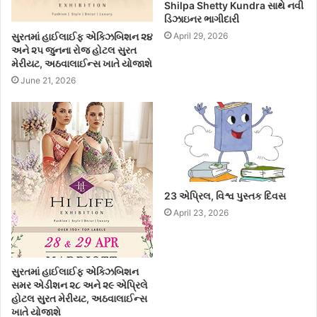
Shilpa Shetty Kundra સાથે નવી
ડિઝાઇનર ભાગીદારી
April 29, 2026
સુરતમાં હાઈલાઈફ એક્ઝિબિશન ૨૪
અને ૨૫ જુનના રોજ હોટલ સુરત
મેરીયટ, અઠવાલાઈન્સ ખાતે યોજાશે
June 21, 2026
23 એપ્રિલ, વિશ્વ પુસ્તક દિવસ
April 23, 2026
સુરતમાં હાઈલાઈફ એક્ઝિબિશન
સમર એડીશન ૨૮ અને ૨૯ એપ્રિલે
હોટલ સુરત મેરીયટ, અઠવાલાઈન્સ
ખાતે યોજાશે