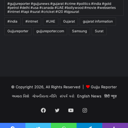
#gujjureporter #gujjunews #gujarat #crime #politics #india #gold
#petrol #delhi #usa #canada #UAE #bollywood #movie #webseries
#intrnet #tapi #surat #cricket #t20 #bjpsurat
#india
#intrnet
#UAE
Gujarat
gujarat information
Gujjureporter
gujjureporter.com
Samsung
Surat
© Copyright 2026, All Rights Reserved |
Gujju Reporter
અમારા વિશે
ગોપનીયતા નીતિ
સંપર્ક કરો
English News
हिंदी न्यूज़
Facebook
Twitter
YouTube
Instagram