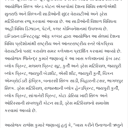
આયોજિત સિલ્ક એન્ડ કોટન એક્સ્પોમાં દેશના વિવિધ સ્થળોએથી
સુતરાઉ અને સિલ્કની સાડીઓની સુંદર વેરાયટીઓ અને ડ્રેસ
મટિરિયલ્સ રજૂ કરવામાં આવ્યા છે. આ સાડીઓની વિશાળ વિવિધતા
અહીં વિવિધ ડિઝાઇન, પેટર્ન, કલર કોમ્બિનેશનમાં ઉપલબ્ધ છે.
ઇન્ડિયન ઇન્સ્ટિટ્યૂટ ઑફ કલ્ચર દ્વારા આયોજિત આ સેલમાં દેશના
વિવિધ પ્રદેશોમાંથી રાષ્ટ્રીય અને આંતરરાષ્ટ્રીય સ્તરે લોકપ્રિય
વેરાયટીનો પસંદ કરાયેલ સમર કલેક્શન પ્રદર્શિત કરવામાં આવ્યો છે.
આયોજક જિતેન્દ્ર કુમારે જણાવ્યું કે આ ખાસ કલેક્શનમાં ફેબ ડસ્ટ
બ્લોક પ્રિન્ટ, મલમલ પ્રિન્ટ સૂટ, કુર્તી અને ડ્રેસ મટિરિયલ, જયપુરી
બ્લોક પ્રિન્ટ, જયપુરી બેડશીટ, એસી શીટ, જયપુરી કુર્તી, ચિકન
એમ્બ્રોઈડરી ફેબ્રિક, બનારસી સિલ્ક સાડી, બિહારની ટસર, ભાગલપુર
સિલ્ક. ડ્રેસ મટિરિયલ, રાજસ્થાની બ્લોક હેન્ડપ્રિન્ટ, જયપુરી કુર્તી,
બ્લોક પ્રિન્ટ, સાંગાનેરી પ્રિન્ટ, કોટા ડોરિયા ખાદી સિલ્ક અને
ઓરિસ્સાની સંબલપુરી કોટન સાડી, ડ્રેસ મટિરિયલનો સમાવેશ
કરવામાં આવ્યો છે.
આયોજક રાજેશ કુમારે જણાવ્યું હતું કે, “ખાસ કરીને ઉનાળાની ઋતુને