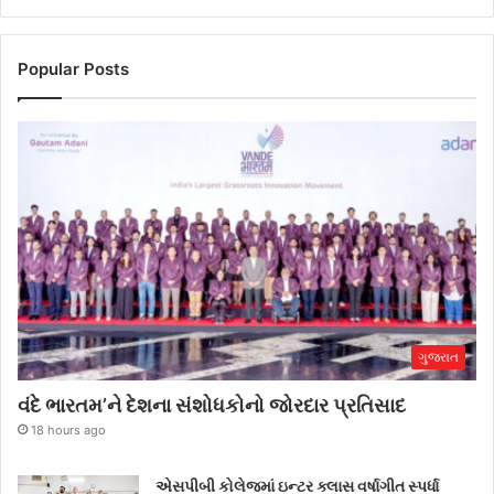
Popular Posts
ગુજરાત
વંદે ભારતમ’ને દેશના સંશોધકોનો જોરદાર પ્રતિસાદ
18 hours ago
એસપીબી કોલેજમાં ઇન્ટર ક્લાસ વર્ષાગીત સ્પર્ધા