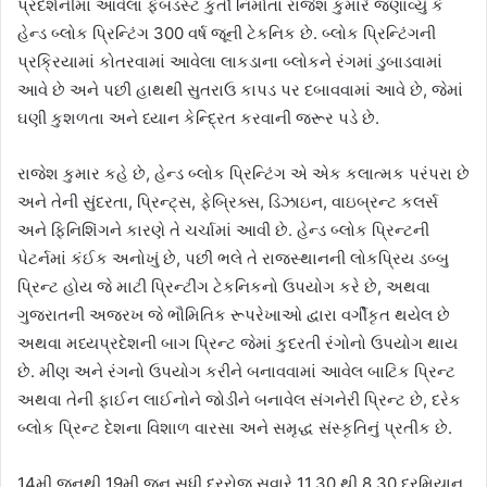
પ્રદર્શનીમાં આવેલા ફેબડસ્ટ કુર્તી નિર્માતા રાજેશ કુમારે જણાવ્યું કે
હેન્ડ બ્લોક પ્રિન્ટિંગ 300 વર્ષ જૂની ટેકનિક છે. બ્લોક પ્રિન્ટિંગની
પ્રક્રિયામાં કોતરવામાં આવેલા લાકડાના બ્લોકને રંગમાં ડુબાડવામાં
આવે છે અને પછી હાથથી સુતરાઉ કાપડ પર દબાવવામાં આવે છે, જેમાં
ઘણી કુશળતા અને ધ્યાન કેન્દ્રિત કરવાની જરૂર પડે છે.
રાજેશ કુમાર કહે છે, હેન્ડ બ્લોક પ્રિન્ટિંગ એ એક કલાત્મક પરંપરા છે
અને તેની સુંદરતા, પ્રિન્ટ્સ, ફેબ્રિક્સ, ડિઝાઇન, વાઇબ્રન્ટ કલર્સ
અને ફિનિશિંગને કારણે તે ચર્ચામાં આવી છે. હેન્ડ બ્લોક પ્રિન્ટની
પેટર્નમાં કંઈક અનોખું છે, પછી ભલે તે રાજસ્થાનની લોકપ્રિય ડબ્બુ
પ્રિન્ટ હોય જે માટી પ્રિન્ટીંગ ટેકનિકનો ઉપયોગ કરે છે, અથવા
ગુજરાતની અજરખ જે ભૌમિતિક રૂપરેખાઓ દ્વારા વર્ગીકૃત થયેલ છે
અથવા મધ્યપ્રદેશની બાગ પ્રિન્ટ જેમાં કુદરતી રંગોનો ઉપયોગ થાય
છે. મીણ અને રંગનો ઉપયોગ કરીને બનાવવામાં આવેલ બાટિક પ્રિન્ટ
અથવા તેની ફાઈન લાઈનોને જોડીને બનાવેલ સંગનેરી પ્રિન્ટ છે, દરેક
બ્લોક પ્રિન્ટ દેશના વિશાળ વારસા અને સમૃદ્ધ સંસ્કૃતિનું પ્રતીક છે.
14મી જૂનથી 19મી જૂન સુધી દરરોજ સવારે 11.30 થી 8.30 દરમિયાન