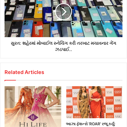
s
સુરત: શહેરમાં મોબાઈલ સ્નેચિંગ કરી તરખાટ મચાવનાર ગેંગ
ઝડપાઈ..
Related Articles
આઝા ફૅશન્સે ‘ROAR’ રજૂ કર્યું: