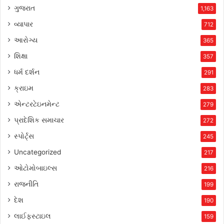
ગુજરાત
1,163
વ્યાપાર
712
આરોગ્ય
365
શિક્ષા
357
ધર્મ દર્શન
291
ક્રાઇમ
283
એન્ટરટેઇનમેન્ટ
279
પ્રાદેશિક સમાચાર
272
સ્પોર્ટ્સ
245
Uncategorized
217
ઓટોમોબાઇલ્સ
216
રાજનીતિ
199
દેશ
190
લાઈફસ્ટાઇલ
159