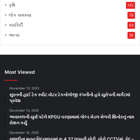
કૃષિ
142
લોક સમસ્યા
78
કારકિર્દી
63
અન્ય
35
Most Viewed
November 10, 2023
સુરતની હાઈ ટેક સ્વીટ વૉટર ટેકનોલોજી કંપનીનો હવે યુરોપની માર્કેટમાં
પ્રવેશ
December 13, 2025
અવાખલની યુર્વા પટેલે KPGU વરણામામાં ગોલ્ડ મેડલ મેળવી શિનોરનું નામ
રોશન કર્યું
December 16, 2025
સાધલીના મનન વિદ્યાલયમાં રૂ.4.37 લાખની ચોરી, ચોરો CCTVમાં કેદ –